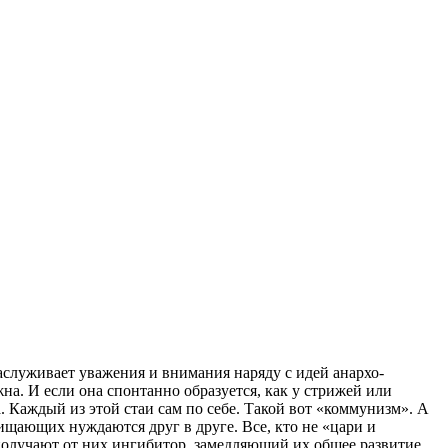
заслуживает уважения и внимания наряду с идей анархо-
а. И если она спонтанно образуется, как у стрижей или
. Каждый из этой стаи сам по себе. Такой вот «коммунизм». А
ищающих нуждаются друг в друге. Все, кто не «цари и
олучают от них ингибитор, замедляющий их общее развитие.