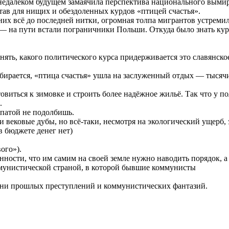
 недалёком будущем замаячила перспектива национального выми
тав для нищих и обездоленных курдов «птицей счастья».
них всё до последней нитки, огромная толпа мигрантов устремил
 — на пути встали пограничники Польши. Откуда было знать ку
ять, какого политического курса придерживается это славянское
обирается, «птица счастья» ушла на заслуженный отдых — тысяч
овиться к зимовке и строить более надёжное жильё. Так что у 
.
опатой не подолбишь.
 и вековые дубы, но всё-таки, несмотря на экологический ущерб
в бюджете денег нет)
ого»).
нности, что им самим на своей земле нужно наводить порядок, а 
мунистической страной, в которой бывшие коммунисты
тени прошлых преступлений и коммунистических фантазий.