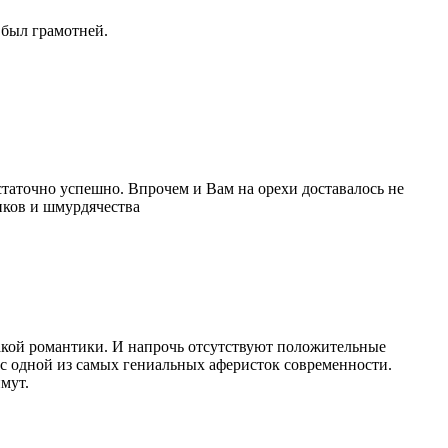
 был грамотней.
статочно успешно. Впрочем и Вам на орехи доставалось не
иков и шмурдячества
какой романтики. И напрочь отсутствуют положительные
 с одной из самых гениальных аферисток современности.
мут.