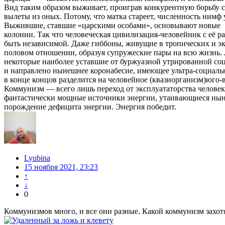
Вид таким образом выживает, проиграв конкурентную борьбу 
вылеты из оных. Потому, что матка стареет, численность нимф у
Выжившие, ставшие «царскими особами», основывают новые
колонии. Так что человеческая цивилизация-человейник с её р
быть независимой. Даже гиббоны, живущие в тропических и экв
половом отношении, образуя супружеские пары на всю жизнь. 
некоторые наиболее уставшие от буржуазной утрированной соц
и направлено нынешнее коронабесие, имеющее ультра-социальны
в конце концов разделится на человейное (квазиорганизм)юго
Коммунизм — всего лишь переход от эксплуататорства человека
фантастически мощные источники энергии, утаивающиеся ныне
порождение дефицита энергии. Энергия победит.
Lyubina
15 ноября 2021, 23:23
↑
↓
0
Коммунизмов много, и все они разные. Какой коммунизм захотят