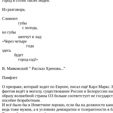
город в сотни тысяч людей.
Из разговора.
Сливеют
губы
с холода,
но губы
шепчут в лад:
«Через четыре
года
здесь
будет
город-сад!»
В. Маяковский " Рассказ Хренова..."
Памфлет
О призраке, который ходит по Европе, писал ещё Карл Маркс. 
фантом ведёт в могилу, существование России и Белоруссии нап
образу волшебной страны ОЗ больше соответстует не государст
пособие безработным.
И всё было бы в Неметчине хорошо, если бы на должности кан
ведь тоже мужик, а в условиях демократии и толерантности в бл