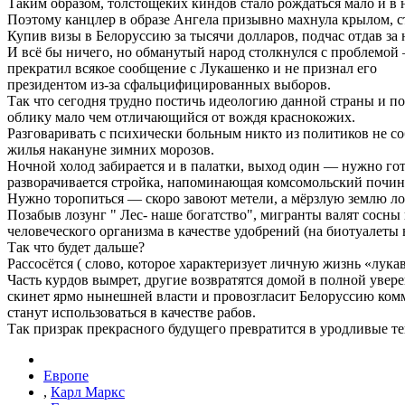
Таким образом, толстощёких киндов стало рождаться мало и в
Поэтому канцлер в образе Ангела призывно махнула крылом, с
Купив визы в Белоруссию за тысячи долларов, подчас отдав за 
И всё бы ничего, но обманутый народ столкнулся с проблемой
прекратил всякое сообщение с Лукашенко и не признал его
президентом из-за сфальцифицированных выборов.
Так что сегодня трудно постичь идеологию данной страны и пон
облику мало чем отличающийся от вождя краснокожих.
Разговаривать с психически больным никто из политиков не с
жилья накануне зимних морозов.
Ночной холод забирается и в палатки, выход один — нужно гот
разворачивается стройка, напоминающая комсомольский почин
Нужно торопиться — скоро завоют метели, а мёрзлую землю л
Позабыв лозунг " Лес- наше богатство", мигранты валят сосны
человеческого организма в качестве удобрений (на биотуалеты 
Так что будет дальше?
Рассосётся ( слово, которое характеризует личную жизнь «лукав
Часть курдов вымрет, другие возвратятся домой в полной увере
скинет ярмо нынешней власти и провозгласит Белоруссию ком
станут использоваться в качестве рабов.
Так призрак прекрасного будущего превратится в уродливые 
Европе
,
Карл Маркс