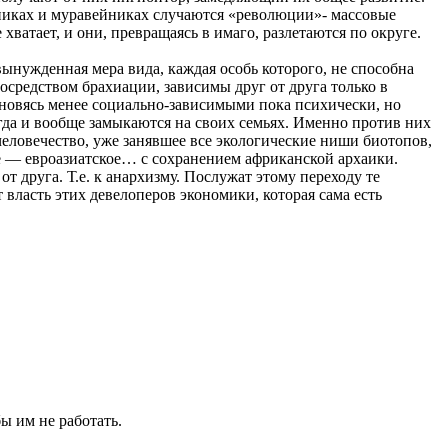
никах и муравейниках случаются «революции»- массовые
хватает, и они, превращаясь в имаго, разлетаются по округе.
ынужденная мера вида, каждая особь которого, не способна
осредством брахиации, зависимы друг от друга только в
новясь менее социально-зависимыми пока психически, но
гда и вообще замыкаются на своих семьях. Именно против них
еловечество, уже занявшее все экологические ниши биотопов,
ое — евроазиатское… с сохранением африканской архаики.
 друга. Т.е. к анархизму. Послужат этому переходу те
ласть этих девелоперов экономики, которая сама есть
ы им не работать.