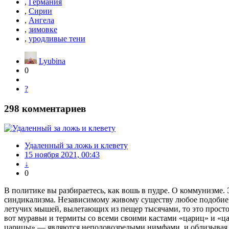
,
Германия
,
Сирии
,
Ангела
,
зимовке
,
уродливые тени
Lyubina
0
?
298
комментариев
Удаленный за ложь и клевету
15 ноября 2021, 00:43
↓
0
В политике вы разбираетесь, как вошь в пудре. О коммунизме.
синдикализма. Независимому живому существу любое подобие му
летучих мышей, вылетающих из пещер тысячами, то это просто 
вот муравьи и термиты со всеми своими кастами «цариц» и «ца
царицы» — являются неполовозрелыми нимфами, и облизывая с