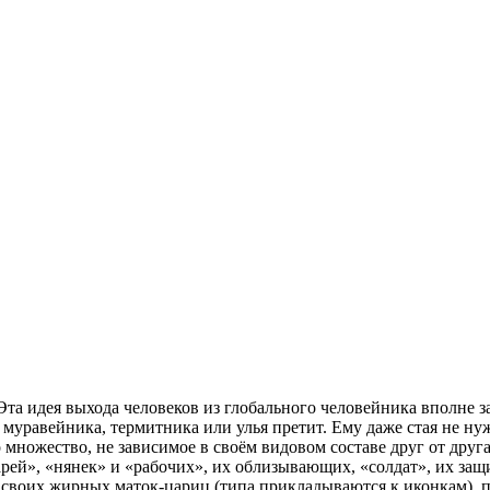
 Эта идея выхода человеков из глобального человейника вполне 
равейника, термитника или улья претит. Ему даже стая не нужн
множество, не зависимое в своём видовом составе друг от друга
рей», «нянек» и «рабочих», их облизывающих, «солдат», их защ
воих жирных маток-цариц (типа прикладываются к иконкам), п