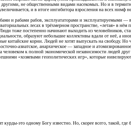
с другими, не общественными видами насекомых. Но и в термит
величивается, и в итоге ингибитора взросления на всех нимф не 
абами и рабами рабов, эксплуататорами и эксплуатируемыми — в
аториальных лесах в трёхмерном пространстве, «летая» в нём п
Люди тоже постепенно начинают выходить из человейников, ста
иальности, образуют небольшие коллективы вдали от неё, а ино
е китайские корни. Людей не хотят выпускать на свободу. Но ч
-восточно-азиатское, анархическое — западное и атомизированн
 человеком к полной экономической независимости людей друг от
шними «хозяевами геополитических игр», которые нивелируют в
 курды-это одному Богу известно. Но, скорее всего, такой, где б