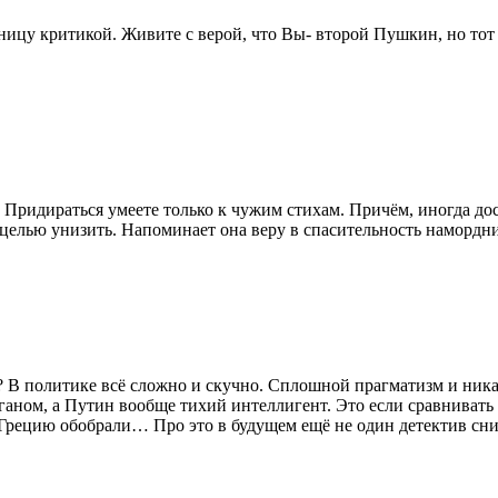
аницу критикой. Живите с верой, что Вы- второй Пушкин, но тот
. Придираться умеете только к чужим стихам. Причём, иногда до
 целью унизить. Напоминает она веру в спасительность намордн
ло? В политике всё сложно и скучно. Сплошной прагматизм и ни
аном, а Путин вообще тихий интеллигент. Это если сравнивать
Грецию обобрали… Про это в будущем ещё не один детектив сни