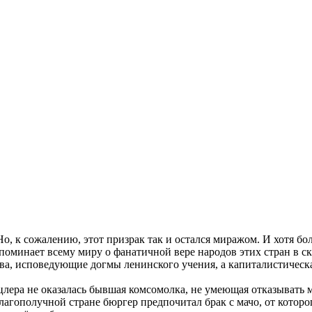
Но, к сожалению, этот призрак так и остался миражом. И хотя 
оминает всему миру о фанатичной вере народов этих стран в ска
ва, исповедующие догмы ленинского учения, а капиталистическа
цлера не оказалась бывшая комсомолка, не умеющая отказывать
агополучной стране бюргер предпочитал брак с мачо, от которого