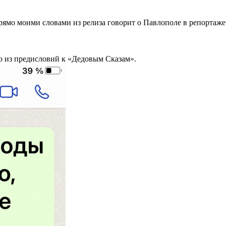
прямо моими словами из релиза говорит о Павлополе в репортаж
но из предисловий к «Дедовым Сказам».