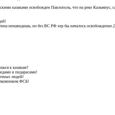
кими казаками освобожден Павлополь, что на реке Кальмиус, 
дей!
ина ненавидишь, но без ВС РФ хер бы началось освобождение Д
шься к казакам?
идами и пидарасами!
очных людей!
олковником ФСБ!