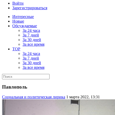
Войти
Зарегистрироваться
Интересные
Новые
Обсуждаемые
За 24 часа
За 7 дней
За 30 дней
За все время
TOP
За 24 часа
За 7 дней
За 30 дней
За все время
Павлополь
Социальная и политическая лирика
1 марта 2022, 13:31