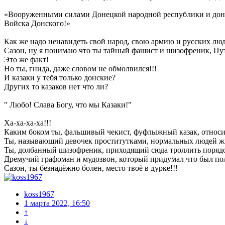
«Вооруженными силами Донецкой народной республики и донс
Войска Донского!»
Как же надо ненавидеть свой народ, свою армию и русских лю
Сазон, ну я понимаю что ты тайный фашист и шизофреник, Пут
Это же факт!
Но ты, гнида, даже словом не обмолвился!!!
И казаки у тебя только донские?
Других то казаков нет что ли?
" Любо! Слава Богу, что мы Казаки!"
Ха-ха-ха-ха!!!
Каким боком ты, фальшивый чекист, фуфлыжный казак, относи
Ты, называющий девочек проститутками, нормальных людей ж
Ты, долбанный шизофреник, приходящий сюда троллить поряд
Дремучий графоман и мудозвон, который придумал что был п
Сазон, ты безнадёжно болен, место твоё в дурке!!!
koss1967
1 марта 2022, 16:50
↑
↓