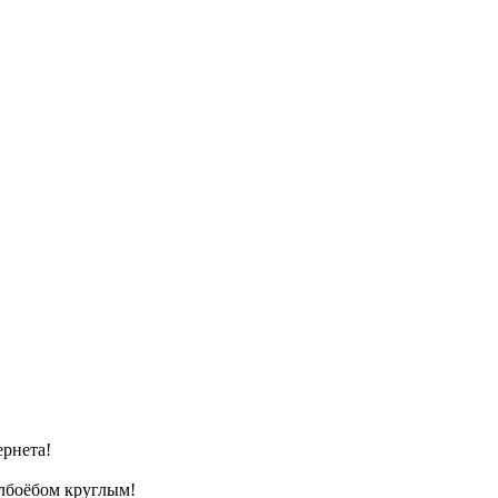
ернета!
олбоёбом круглым!