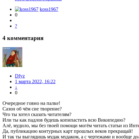
koss1967
0
?
4
комментария
Dfyz
1 марта 2022, 16:22
↓
0
Очередное говно на палке!
Сазон об чём сие творение?
Что ты хотел сказать читателям?
Или ты как падлов будешь копипастить всю Википедию?
Алё, мудило, мы без твоей помощи могём читать статьи из Инт
Да, публикацию контурных карт прошлых веков прекращай!
И так ты выглядишь мудак мудаком, а с чертежами и вообще д