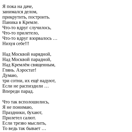
Я пока на даче,
занимался делом,
прикрутить, построить.
Паника в Кремле.
Что-то вдруг случилось,
Что-то прилетело,
Что-то вдруг взорвалось …
Нихуя себе!!!
Над Москвой нарядной,
Над Москвой парадной,
Над Кремлём священным,
Глянь. Аэростат!
Думаю,
три сотни, их ещё надуют,
Если не распиздили …
Впереди парад.
Что так всполошились,
Я не понимаю,
Праздники, бухают,
Прилетел салют.
Если трезво мыслить,
То ведь так бывает …