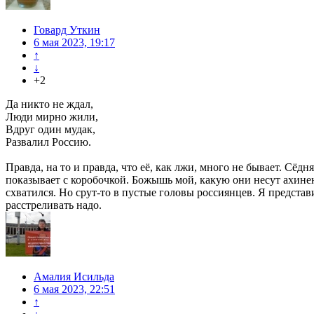
Говард Уткин
6 мая 2023, 19:17
↑
↓
+2
Да никто не ждал,
Люди мирно жили,
Вдруг один мудак,
Развалил Россию.
Правда, на то и правда, что её, как лжи, много не бывает. Сёд
показывает с коробочкой. Божышь мой, какую они несут ахинею
схватился. Но срут-то в пустые головы россиянцев. Я представи
расстреливать надо.
Амалия Исильда
6 мая 2023, 22:51
↑