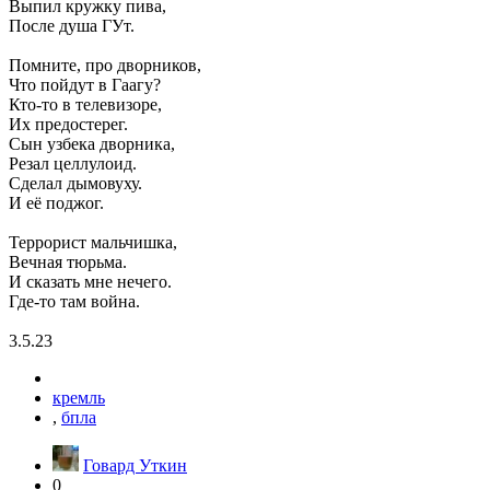
Выпил кружку пива,
После душа ГУт.
Помните, про дворников,
Что пойдут в Гаагу?
Кто-то в телевизоре,
Их предостерег.
Сын узбека дворника,
Резал целлулоид.
Сделал дымовуху.
И её поджог.
Террорист мальчишка,
Вечная тюрьма.
И сказать мне нечего.
Где-то там война.
3.5.23
кремль
,
бпла
Говард Уткин
0