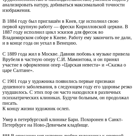
анализировать натуру, добиваться максимальной точности
изображения.
В 1884 году был приглашён в Киев, где исполнил свою
первой крупную работу — фрески Кирилловской церкви. В
1887 году исполнил цикл эскизов для фресок во
Владимирском соборе в Киеве. Работу ему закончить не дали,
и в конце года он уехал в Венецию.
С 1889 года жил в Москве. Давняя любовь к музыке привела
Врубеля в частную оперу С.И. Мамонтова, и он принял
участие в оформлении опер «Царская невеста» и «Сказка о
царе Салтане».
С 1901 года у художника появились первые признаки
душевного заболевания, в следующем году его здоровье резко
ухудшилось. С этих пор он часто находился в различных
психиатрических клиниках. Будучи больным, он продолжал
писать.
К концу жизни художник ослеп.
Умер в петербургской клинике Бари. Похоронен в Санкт-
Петербурге на Ново-Девичьем кладбище.
*** В описании нет истории любви художника к оперной