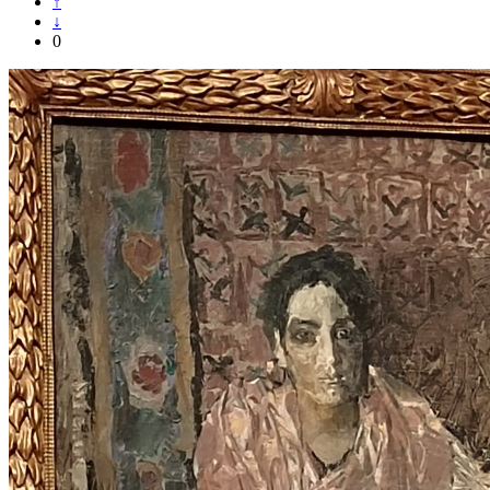
↑
↓
0