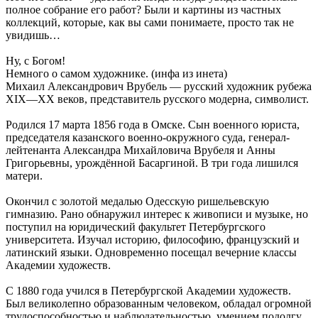
полное собрание его работ? Были и картины из частных
коллекций, которые, как вы сами понимаете, просто так не
увидишь…
Ну, с Богом!
Немного о самом художнике. (инфа из инета)
Михаил Александрович Врубель — русский художник рубежа
XIX—XX веков, представитель русского модерна, символист.
Родился 17 марта 1856 года в Омске. Сын военного юриста,
председателя казанского военно-окружного суда, генерал-
лейтенанта Александра Михайловича Врубеля и Анны
Григорьевны, урождённой Басаргиной. В три года лишился
матери.
Окончил с золотой медалью Одесскую ришельевскую
гимназию. Рано обнаружил интерес к живописи и музыке, но
поступил на юридический факультет Петербургского
университета. Изучал историю, философию, французский и
латинский языки. Одновременно посещал вечерние классы
Академии художеств.
С 1880 года учился в Петербургской Академии художеств.
Был великолепно образованным человеком, обладал огромной
трудоспособностью и наблюдательностью, умением подолгу