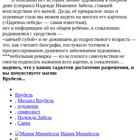
диве (сопрано) Надежде Ивановне Забела, ставшей
впоследствии его женой. Да-да, её прекрасное лицо и
огромные глаза мы можем видеть на многих его картинах
(«Царевна-лебедь» — самая известная),
нет и информации об их общем ребёнке, к сожалению.
родившемся с уродством —
«заячьей губой» и не дожившем до подросткового возраста —
это, как считают биографы, послужило толчком к
прогрессированию душевного заболевания художника.
***небольшая ремарка — из-за плохого самочувствия не
смогла подписать названия всех картин, к сожалению…
надеюсь, что у ваших гаджетов достаточно разрешения, и
вы почувствуете магию
Врубеля...
Врубель
,
Михаил Врубель
,
художник
,
символист
,
Надежда Забела
,
Савва
Мария Мирабелла
0