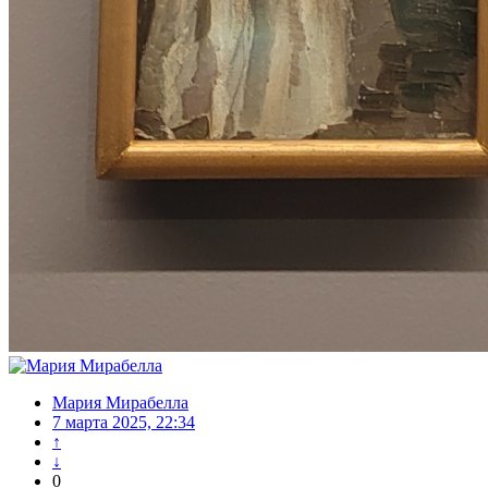
Мария Мирабелла
7 марта 2025, 22:34
↑
↓
0