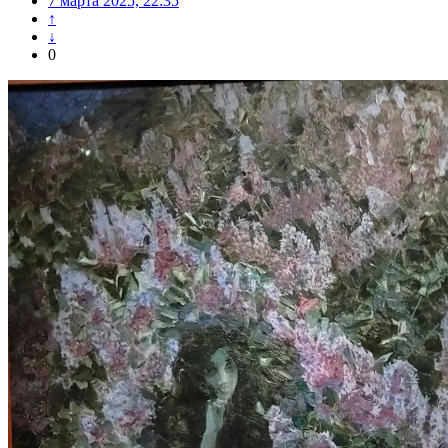
7 марта 2025, 22:35
↑
↓
0