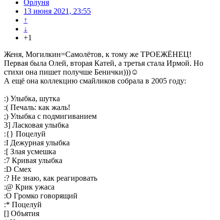
Орлуня
13 июня 2021, 23:55
↑
↓
+1
Женя, Могилкин=Самолётов, к тому же ТРОЕЖЁНЕЦ!
Первая была Олей, вторая Катей, а третья стала Ирмой. Но
стихи она пишет получше Бенички)))☺
А ещё она коллекцию смайликов собрала в 2005 году:
:) Улыбка, шутка
:( Печаль: как жаль!
;) Улыбка с подмигиванием
3] Ласковая улыбка
:{} Поцелуй
:I Дежурная улыбка
:[ Злая усмешка
:7 Кpивая улыбка
:D Смех
:? Не знаю, как реагировать
:@ Крик ужаса
:O Гpомко говоpящий
:* Поцелуй
[] Объятия