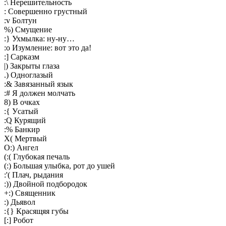
:\ Нерешительность
: Совершенно грустный
:v Болтун
%) Cмущение
:} Ухмылка: ну-ну…
:o Изумление: вот это да!
:] Сарказм
|) Закрыты глаза
.) Oднoглaзый
:& Завязанный язык
:# Я должен молчать
8) В очках
:{ Уcатый
:Q Куpящий
:% Банкиp
X( Меpтвый
O:) Ангел
(:( Глубокая печаль
(:) Большая улыбка, рот до ушей
:'( Плач, рыдания
:)) Двойной подбоpодок
+:) Священник
:) Дьявол
:{} Кpаcящяя губы
[:] Poбoт