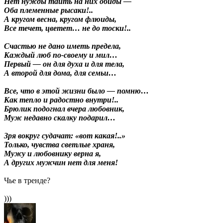
Нет нужды таить на них обиды —
Оба племенные рысаки!..
А кругом весна, кругом флюиды,
Все течет, цветет… не до тоски!..
Счастью не дано иметь предела,
Каждый люб по-своему и мил…
Первый — он для духа и для тела,
А второй для дома, для семьи…
Все, что в этой жизни было — помню…
Как тепло и радостно внутри!..
Брюлик подогнал вчера любовник,
Муж недавно скалку подарил…
Зря вокруг судачат: «вот какая!..»
Только, чувства светлые храня,
Мужу и любовнику верна я,
А других мужчин нет для меня!
Чье в тренде?
)))