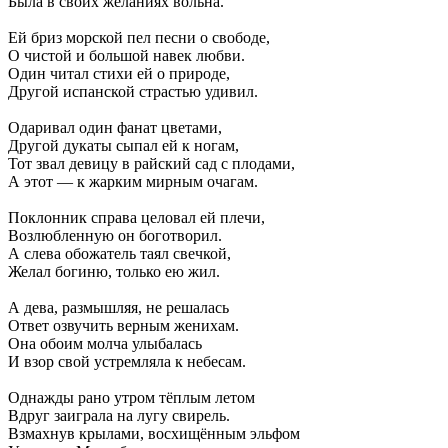
Была в своих желаниях вольна.
Ей бриз морской пел песни о свободе,
О чистой и большой навек любви.
Один читал стихи ей о природе,
Другой испанской страстью удивил.
Одаривал один фанат цветами,
Другой дукаты сыпал ей к ногам,
Тот звал девицу в райский сад с плодами,
А этот — к жарким мирным очагам.
Поклонник справа целовал ей плечи,
Возлюбленную он боготворил.
А слева обожатель таял свечкой,
Желал богиню, только ею жил.
А дева, размышляя, не решалась
Ответ озвучить верным женихам.
Она обоим молча улыбалась
И взор свой устремляла к небесам.
Однажды рано утром тёплым летом
Вдруг заиграла на лугу свирель.
Взмахнув крылами, восхищённым эльфом