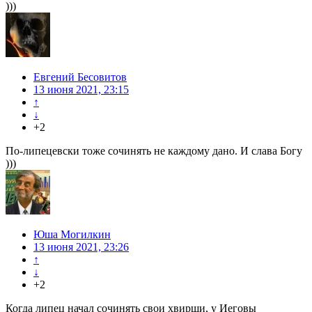
)))
Евгений Бесовитов
13 июня 2021, 23:15
↑
↓
+2
По-липецевски тоже сочинять не каждому дано. И слава Богу
)))
Юша Могилкин
13 июня 2021, 23:26
↑
↓
+2
Когда липец начал сочинять свои хвирши, у Иеговы