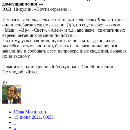
домоуправления!»
».
Ю.В. Никулин, «Почти серьезно».
И учтите: я «
пишу стихи
» не только «
про своих Кать
» (о, как
оно пренебрежительно сказано. ))) ), но еще насчет «
своих
»
«Маш», «Ир», «Свет», «Ален» и т.д., and даже «симпатичных
евреек, бегавших за мной по пятам».
Поэтому, услышав звон, нужно точно знать: где он, а не,
захлебываясь от восторга, бежать на первую попавшуюся
завалинку и сообщать всем непроверенные сведения, выдавая
их за аксиому.
Помнится, одни срушный болтун нас с Соней поженил.
Не уподобляйтесь.
)))
Юша Могилкин
15 июня 2021, 00:33
↑
↓