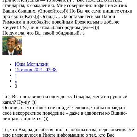
стандарты, к сожалению. Мне совершенно пофиг на жизнь
Ваших бывших, уЗпокойтесь!)) Но Вы же сами пишите стихи
про своих Кать))) Оспадя… Да оставайтесь вы Папой
Римским и пособляйте покойным Брежневым в добыче
хочуев!!! Удачи в этом «благородном деле»!)))
Не думала, что Вы такой обидчивый…
Юша Могилкин
15 июня 2021, 02:38
↑
↓
0
Т.е., Вы поставили на одну доску Говарда, меня и срушный
кагал? Ну-ну. )))
Оспидя, на что только не пойдет человек, чтобы оправдать
свое некорректное поведение – даже в адвокаты ко Вшиво-
липцам запишется. )))
То, что Вы, ради собственного любопытства, перелопачиваете
всю имеющуюся в Инете информацию о тех, кто Вас