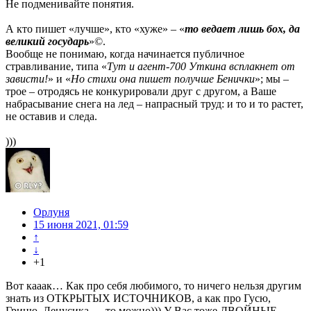
Не подменивайте понятия.
А кто пишет «лучше», кто «хуже» – «
то ведает лишь бох, да
великий государь
»©.
Вообще не понимаю, когда начинается публичное
стравливание, типа «
Тут и агент-700 Уткина всплакнет от
зависти!
» и «
Но стихи она пишет получше Бенички
»; мы –
трое – отродясь не конкурировали друг с другом, а Ваше
набрасывание снега на лед – напрасный труд: и то и то растет,
не оставив и следа.
)))
Орлуня
15 июня 2021, 01:59
↑
↓
+1
Вот кааак… Как про себя любимого, то ничего нельзя другим
знать из ОТКРЫТЫХ ИСТОЧНИКОВ, а как про Гусю,
Гриню, Ленусика — то можно))) У Вас тоже ДВОЙНЫЕ