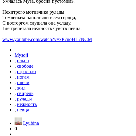
Умчалась Муза, бросив пустомель.
Нехитрого мотивчика рулады
Томленьем наполняли всем сердца,
С восторгом слушала она усладу,
Где трепетала нежность чувств певца.
www.youtube.com/watch?v=xP7noHL7NCM
Музой
,
ольна
,
свободе
,
страстью
,
ногам
,
плечи
,
жил
,
свирель
,
рулады
,
нежность
,
певца
Lyubina
0