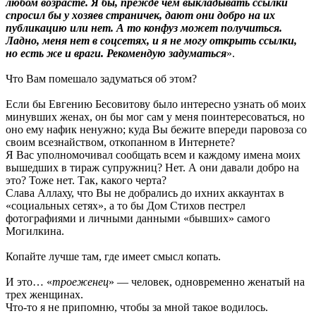
любом возрасте. Я бы, прежде чем выкладывать ссылки
спросил бы у хозяев страничек, дают они добро на их
публикацию или нет. А то конфуз может получиться.
Ладно, меня нет в соцсетях, и я не могу открыть ссылки,
но есть же и враги. Рекомендую задуматься
».
Что Вам помешало задуматься об этом?
Если бы Евгению Бесовитову было интересно узнать об моих
минувших женах, он бы мог сам у меня поинтересоваться, но
оно ему нафик ненужно; куда Вы бежите впереди паровоза со
своим всезнайством, откопанном в Интернете?
Я Вас уполномочивал сообщать всем и каждому имена моих
вышедших в тираж супружниц? Нет. А они давали добро на
это? Тоже нет. Так, какого черта?
Слава Аллаху, что Вы не добрались до ихних аккаунтах в
«социальных сетях», а то бы Дом Стихов пестрел
фотографиями и личными данными «бывших» самого
Могилкина.
Копайте лучше там, где имеет смысл копать.
И это… «
троеженец
» — человек, одновременно женатый на
трех женщинах.
Что-то я не припомню, чтобы за мной такое водилось.