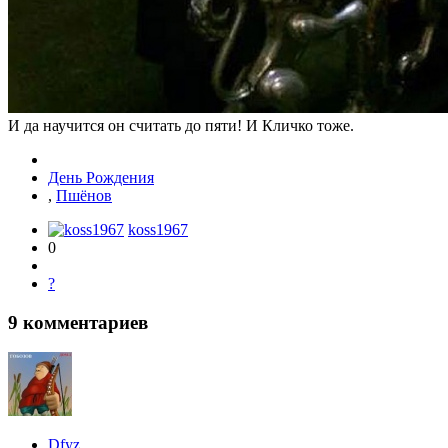
И да научится он считать до пяти! И Кличко тоже.
День Рождения
,
Пшёнов
koss1967
0
?
9
комментариев
Dfyz