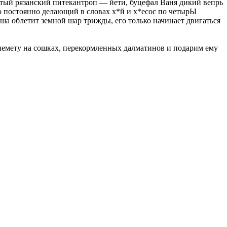
итый рязанский питекантроп — йети, буцефал Ваня дикий вепрь
о постоянно делающий в словах х*й и х*есос по четырЫ
 облетит земной шар трижды, его только начинает двигаться
лемету на сошках, перекормленных далматинов и подарим ему