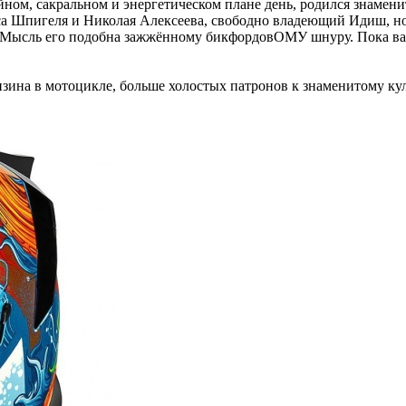
ийном, сакральном и энергетическом плане день, родился знамен
иса Шпигеля и Николая Алексеева, свободно владеющий Идиш, н
 Мысль его подобна зажжённому бикфордовОМУ шнуру. Пока ваша
зина в мотоцикле, больше холостых патронов к знаменитому ку