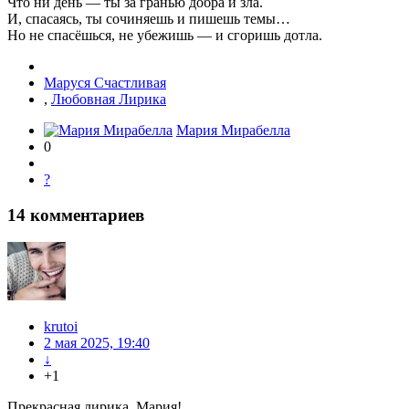
Что ни день — ты за гранью добра и зла.
И, спасаясь, ты сочиняешь и пишешь темы…
Но не спасёшься, не убежишь — и сгоришь дотла.
Маруся Счастливая
,
Любовная Лирика
Мария Мирабелла
0
?
14
комментариев
krutoi
2 мая 2025, 19:40
↓
+1
Прекрасная лирика, Мария!