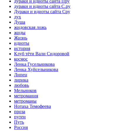
дураки и идиоты сайта Пру
дураки и идиоты сайта С.ру
Дураки и идиоты сайта Сру
дух
Душа
жидовская ложь
жиды
Жизнь
идиоты
история
Клуб тёти Вали Сидоровой
космос
Ленка Гусельникова
Ленка Хуйсельникова
Липец
лирика
любовь
Мельников
метромания
метроманы
Нотаха Темофеева
проза
путен
Путь
Россия