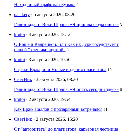
Находчивый графоман Бузыка
9
natakery
· 5 августа 2026, 08:26
Галиниада от Воки Шрапа. «Я пришла сюды опять»
3
krutoi
· 4 августа 2026, 18:12
О Ерше и Калрецкой, или Как их дурь соседствует с
нашей "хлестаковщиной"
3
krutoi
· 3 августа 2026, 10:56
Страхи Ержа, или Новые видения плагиатора
19
СветНик
· 3 августа 2026, 08:20
Галиниада от Воки Шрапа. «Я опять сегодни здесь»
6
krutoi
· 2 августа 2026, 19:54
Как Ержь Падлов с прозарянами встречался
21
СветНик
· 2 августа 2026, 15:20
От "авторитета" до плагиатора: карьерная лестница