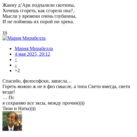
Жанну д’Арк подпалили скотины,
Хочешь сгореть, как сгорела она?..
Мысли у времени очень глубинны,
И не поймешь их порой ни хрена.
)))
Мария Мирабелла
4 мая 2025, 20:12
↑
↓
+2
Спасибо, философски, зависла…
Гореть можно ж не в физ смысле, а типа Свети вмегда, свети
везде!
… Пс
я сохраняю все эксы, между прочим))))
Твои и Наты))))