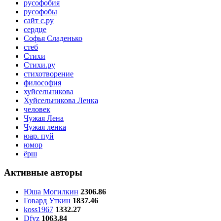
русофобия
русофобы
сайт с.ру
сердце
Софья Сладенько
стеб
Стихи
Стихи.ру
стихотворение
философия
хуйсельникова
Хуйсельникова Ленка
человек
Чужая Лена
Чужая ленка
юар. пуй
юмор
ёрш
Активные авторы
Юша Могилкин
2306.86
Говард Уткин
1837.46
koss1967
1332.27
Dfyz
1063.84