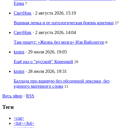
Ержа
7
СветНик
· 2 августа 2026, 15:19
Вшивая ленка и ее патологическая боязнь критики
27
СветНик
· 2 августа 2026, 14:04
Там пишут: «Жизнь без мозга» Изя Вайснегер
9
krutoi
· 29 июля 2026, 19:05
Ещё раз о "русской" Корецкой
29
krutoi
· 28 июля 2026, 19:31
Баллада про вшивую без обсценной лексики, без
единого матерного слова
11
Весь эфир
·
RSS
Теги
<cut>
<h4></h4>