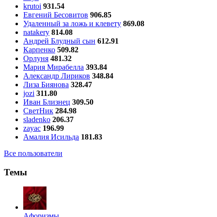
krutoi
931.54
Евгений Бесовитов
906.85
Удаленный за ложь и клевету
869.08
natakery
814.08
Андрей Блудный сын
612.91
Карпенко
509.82
Орлуня
481.32
Мария Мирабелла
393.84
Александр Лириков
348.84
Лиза Биянова
328.47
jozi
311.80
Иван Близнец
309.50
СветНик
284.98
sladenko
206.37
zayac
196.99
Амалия Исильда
181.83
Все пользователи
Темы
Aфоризмы