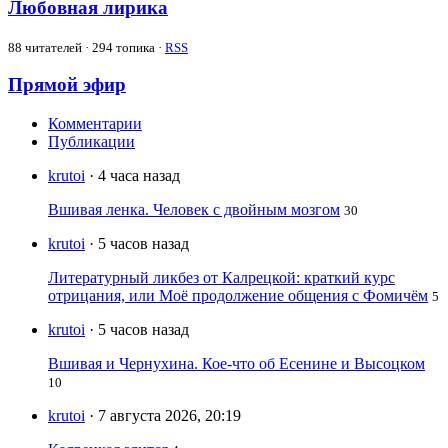
Любовная лирика
88
читателей · 294 топика ·
RSS
Прямой эфир
Комментарии
Публикации
krutoi
· 4 часа назад
Вшивая ленка. Человек с двойным мозгом
30
krutoi
· 5 часов назад
Литературный ликбез от Калрецкой: краткий курс
отрицания, или Моё продолжение общения с Фомичём
5
krutoi
· 5 часов назад
Вшивая и Чернухина. Кое-что об Есенине и Высоцком
10
krutoi
· 7 августа 2026, 20:19