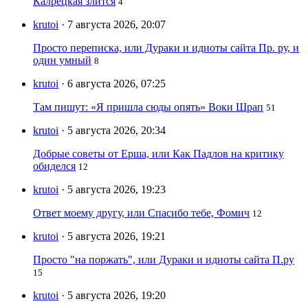
Калрецкая злится
4
krutoi
· 7 августа 2026, 20:07
Просто переписка, или Дураки и идиоты сайта Пр. ру, и
один умный
8
krutoi
· 6 августа 2026, 07:25
Там пишут: «Я пришла сюды опять» Воки Шрап
51
krutoi
· 5 августа 2026, 20:34
Добрые советы от Ерша, или Как Падлов на критику
обиделся
12
krutoi
· 5 августа 2026, 19:23
Ответ моему другу, или Спасибо тебе, Фомич
12
krutoi
· 5 августа 2026, 19:21
Просто "на поржать", или Дураки и идиоты сайта П.ру
15
krutoi
· 5 августа 2026, 19:20