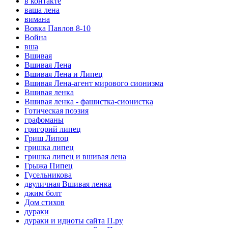
в контакте
ваша лена
вимана
Вовка Павлов 8-10
Война
вша
Вшивая
Вшивая Лена
Вшивая Лена и Липец
Вшивая Лена-агент мирового сионизма
Вшивая ленка
Вшивая ленка - фашистка-сионистка
Готическая поэзия
графоманы
григорий липец
Гриш Липоц
гришка липец
гришка липец и вшивая лена
Грыжа Пипец
Гусельникова
двуличная Вшивая ленка
джим болт
Дом стихов
дураки
дураки и идиоты сайта П.ру