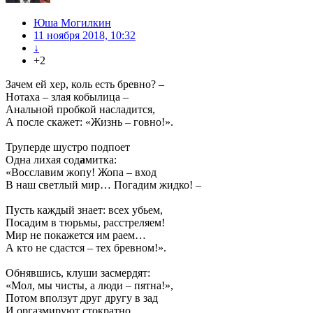
Юша Могилкин
11 ноября 2018, 10:32
↓
+2
Зачем ей хер, коль есть бревно? –
Нотаха – злая кобылица –
Анальной пробкой насладится,
А после скажет: «Жизнь – говно!».
Труперде шустро подпоет
Одна лихая сод
а
митка:
«Восславим жопу! Жопа – вход
В наш светлый мир… Погадим жидко! –
Пусть каждый знает: всех убьем,
Посадим в тюрьмы, расстреляем!
Мир не покажется им раем…
А кто не сдастся – тех бревном!».
Обнявшись, клуши засмердят:
«Мол, мы чисты, а люди – пятна!»,
Потом вползут друг другу в зад
И оргазмируют стократно.