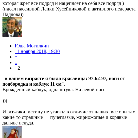
которая жрет все подряд и нацепляет на себя все подряд )
(идеал пассивной Ленки Хусейниковой и активного педераста
Падлова))
Юша Могилкин
11 ноября 2018, 19:30
↑
↓
+2
"
в вашем возрасте я была красавица: 97-62-97, ноги от
подбородка и каблук 11 см
".
Врожденный каблук, одна штука. На левой ноге.
)))
И все-таки, истину не утаить: в отличие от наших, все они там
какие-то страшные — пучеглазые, жирножопые и корявые
дальше некуда.