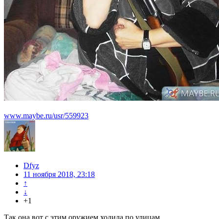
www.maybe.ru/usr/559923
Dfyz
11 ноября 2018, 23:18
↑
↓
+1
Так она вот с этим оружием ходила по улицам