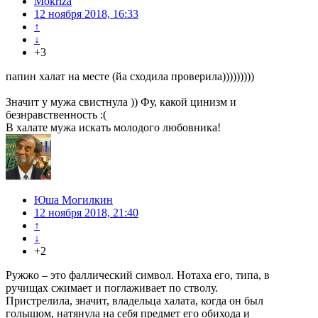
Mokriza
12 ноября 2018, 16:33
↑
↓
+3
папин халат на месте (йа сходила проверила)))))))))
Значит у мужа свистнула )) Фу, какой цинизм и
безнравственность :(
В халате мужа искать молодого любовника!
Юша Могилкин
12 ноября 2018, 21:40
↑
↓
+2
Ружжо – это фаллический символ. Нотаха его, типа, в
ручищах сжимает и поглаживает по стволу.
Пристрелила, значит, владельца халата, когда он был
голышом, натянула на себя предмет его обихода и