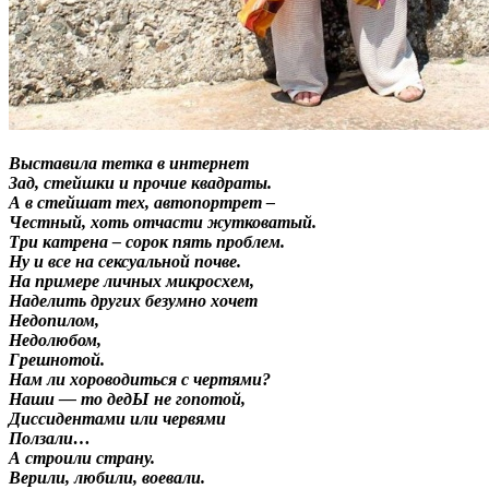
Выставила тетка в интернет
Зад, стейшки и прочие квадраты.
А в стейшат тех, автопортрет –
Честный, хоть отчасти жутковатый.
Три катрена – сорок пять проблем.
Ну и все на сексуальной почве.
На примере личных микросхем,
Наделить других безумно хочет
Недопилом,
Недолюбом,
Грешнотой.
Нам ли хороводиться с чертями?
Наши — то дедЫ не гопотой,
Диссидентами или червями
Ползали…
А строили страну.
Верили, любили, воевали.