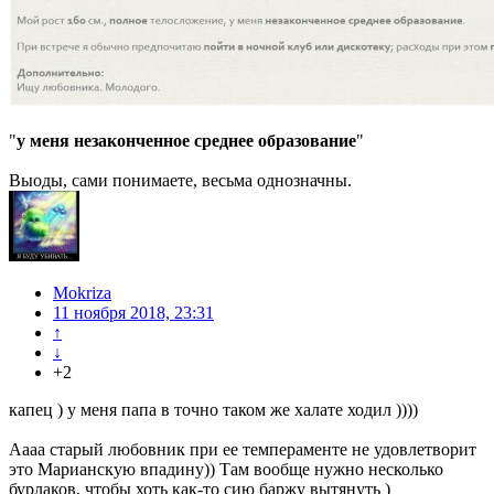
"
у меня незаконченное среднее образование
"
Выоды, сами понимаете, весьма однозначны.
Mokriza
11 ноября 2018, 23:31
↑
↓
+2
капец ) у меня папа в точно таком же халате ходил ))))
Аааа старый любовник при ее темпераменте не удовлетворит
это Марианскую впадину)) Там вообще нужно несколько
бурлаков, чтобы хоть как-то сию баржу вытянуть )