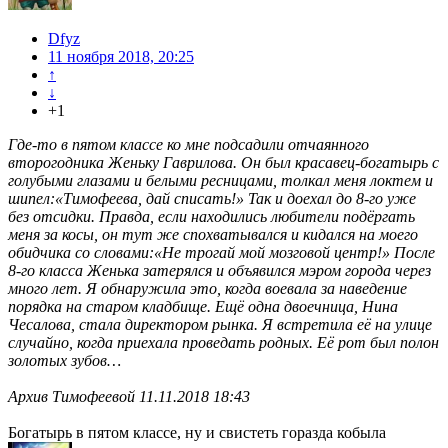
Dfyz
11 ноября 2018, 20:25
↑
↓
+1
Где-то в пятом классе ко мне подсадили отчаянного
второгодника Женьку Гаврилова. Он был красавец-богатырь с
голубыми глазами и белыми ресницами, толкал меня локтем и
шипел:«Тимофеева, дай списать!» Так и доехал до 8-го уже
без отсидки. Правда, если находились любители подёргать
меня за косы, он тут же спохватывался и кидался на моего
обидчика со словами:«Не трогай мой мозговой центр!» После
8-го класса Женька затерялся и объявился мэром города через
много лет. Я обнаружила это, когда воевала за наведение
порядка на старом кладбище. Ещё одна двоечница, Нина
Чесалова, стала директором рынка. Я встретила её на улице
случайно, когда приехала проведать родных. Её рот был полон
золотых зубов…
Архив Тимофеевой 11.11.2018 18:43
Богатырь в пятом классе, ну и свистеть горазда кобыла