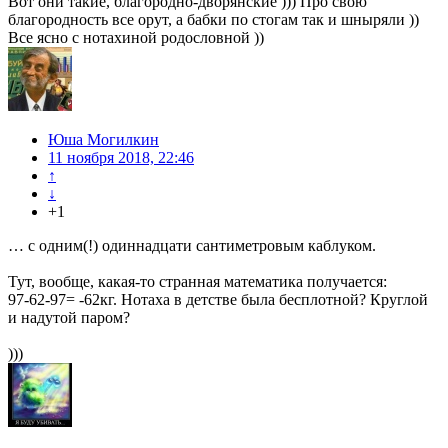
Вот они такие, благородно-дворянские ))) Про свою
благородность все орут, а бабки по стогам так и шныряли ))
Все ясно с нотахиной родословной ))
Юша Могилкин
11 ноября 2018, 22:46
↑
↓
+1
… с одним(!) одиннадцати сантиметровым каблуком.
Тут, вообще, какая-то странная математика получается:
97-62-97= -62кг. Нотаха в детстве была бесплотной? Круглой
и надутой паром?
)))