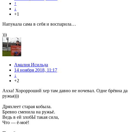
↑
↓
+1
Напукала сама в себя и воспарила…
)))
Амалия Исильда
14 ноября 2018, 11:17
↓
+2
Ахха! Хорорроший хер там давно не ночевал. Одне брёвна да
ружья)))
Дряхлеет старая кобыла.
Бревно сменила на ружьё.
Ведь в ей злобЫ такая сила,
Что — ё-моё!