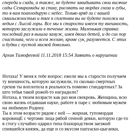
спереди и сзади, а также, не будете закидывать свои висячие
сады Семирамиды за спину, рисовать на мордах глаза и губы,
то я вам поаплодирую с небес. Только вряд ли с вашей
сквалыжностью и тяге к сплетням вы не будете похожи на
ведьм с Лысой горы. Все мы к старости имеем ту внешность,
которую заслужили в течение жизни. Маленькая справка:
последний раз я вышла замуж, имея двоих детей, и до сих пор
счастлива, чего и всем желаю, кроме сук, разумеется. С этих
и будки с пустой миской довольно.
Архив Тимофеевой 11.11.2018 15:54 Заявить о нарушении
Нотаха! У меня к тебе вопрос: ежели мы к старости получаем
ту внешность, которую заслужили, то сколько смертных
грехов ты воплотила в реальность помимо стандартных? За
што тебья такой рожей-то наградили?
Нотаха, в твоем возрасте как раз моя свекровь. Женщина, всю
свою жизнь отдавшая науке, работе в паре с любимым мужем
на любимую Родину.
Ты в этом возрасте рядом с ней — жирная, тупомордая
коровищЕ с чертами лица рябой сенной девки, которую где-то
в стогу случайно одарил типа блахородством заезжий
спившейся князек, да еще и со вкусом папуаски-цыганки,