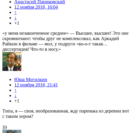
Анастасий Паниковский
12 ноября 2018, 16:04
↑
↓
+1
«у меня незаконченное среднее» — Высшее, высшее! Это оне
скромничают: чтобы друг не комплексовал, как Аркадий
Райкин в фильме — мол, у подруги «во-о-т такая…
диссертация! Что-то в носу.»
Юша Могилкин
12 ноября 2018, 21:41
↑
↓
+1
Типа, я — своя, необразованная, жду паренька из деревни вот
с таким хером?
)))