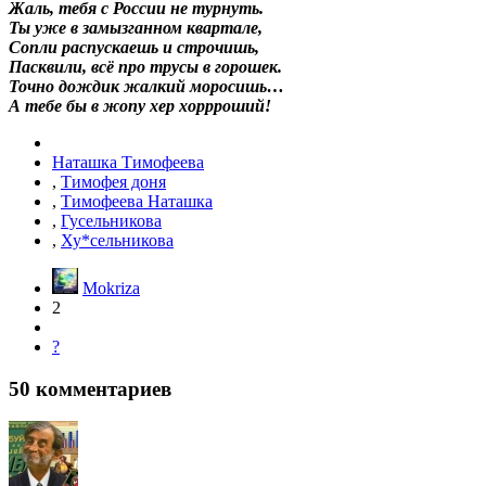
Жаль, тебя с России не турнуть.
Ты уже в замызганном квартале,
Сопли распускаешь и строчишь,
Пасквили, всё про трусы в горошек.
Точно дождик жалкий моросишь…
А тебе бы в жопу хер хоррроший!
Наташка Тимофеева
,
Тимофея доня
,
Тимофеева Наташка
,
Гусельникова
,
Ху*сельникова
Mokriza
2
?
50
комментариев