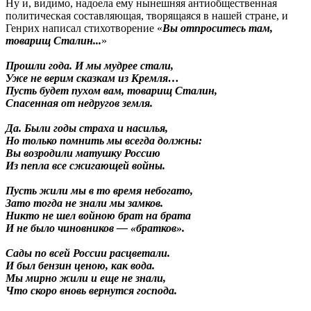
Ну и, видимо, надоела ему нынешняя антиобщественная
политическая составляющая, творящаяся в нашей стране, и
Генрих написал стихотворение «
Вы отпроситесь там,
товарищ Сталин...
»
Прошли года. И мы мудрее стали,
Уже не верим сказкам из Кремля…
Пусть будет пухом вам, товарищ Сталин,
Спасенная от недругов земля.
Да. Были годы страха и насилья,
Но только помнить мы всегда должны:
Вы возродили матушку Россию
Из пепла все сжигающей войны.
Пусть жили мы в то время небогато,
Зато тогда не знали мы замков.
Никто не шел войною брат на брата
И не было чиновников — «братков».
Сады по всей России расцветали.
И был бензин ценою, как вода.
Мы мирно жили и еще не знали,
Что скоро вновь вернутся господа.