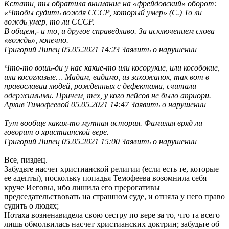
Кстати, ты обратила внимание на «фрейдовский» оборот:
«Чтобы судить вождя СССР, который умер» (С.) То ли
вождь умер, то ли СССР.
В общем,- и то, и другое справедливо. За исключением слова
«вождь», конечно.
Григорий Липец
05.05.2021 14:23 Заявить о нарушении
Что-то вошь-ди у нас какие-то или косорукие, или кособокие,
или косоглазые… Мадам, видимо, из захожанок, так вот в
православии людей, рожденных с дефектами, считали
одержимыми. Причем, тех, у кого пейсов не было априори.
Архив Тимофеевой
05.05.2021 14:47 Заявить о нарушении
Тут вообще какая-то мутная история. Фамилия вряд ли
говорит о христианской вере.
Григорий Липец
05.05.2021 15:00 Заявить о нарушении
Все, пиздец.
Забудьте насчет христианской религии (если есть те, которые
ее адепты), поскольку попадья Темофеева возомнила себя
круче Иеговы, ибо лишила его прерогативы
председательствовать на страшном суде, и отняла у него право
судить о людях;
Нотаха возненавидела свою сестру по вере за то, что та всего
лишь обмолвилась насчет христианских доктрин; забудьте об