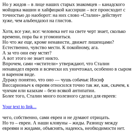
Но у жидов – в лице наших старых знакомцев – канадского
мойщика машин и хайфицкой кассирши – все происходит с
точностью до наоборот: на них слово «Сталин» действует
хуже, чем альбендазол на глистов.
Хотя, все уже, все: человека нет на свете черт знает, сколько
времени, пора бы и угомониться.
Но что же еще, кроме ненависти, движет лишенцами?
Естественно, чувство мести. К покойному, ага.
А за что они ему мстят?
А вот этого не знает никто.
Впрочем, сами «мстители» утверждают, что Сталин
ненавидел евреев и всячески их уничтожал, особенно в сыром
и вареном виде.
Дураку понятно, что оно — чушь собачья: Иосиф
Виссарионыч к евреям относился точно так же, как, скачем, к
чукчам или казахам – безо всякой антипатии.
Более того, Сталин много полезного сделал для евреев:
Your text to link...
чего, собственно, сами евреи и не думают отрицать.
Но то – евреи. А наши кловуны – жиды. Разницу между
евреями и жидами, объяснять, надеюсь, необходимости нет.