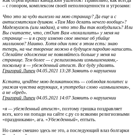
Как отреагировал канадский ушлепок? Правильно, как всегда
– с гонором, комплексом своей неполноценности и угрозами:
Что это за чудо вылезло на мою страницу? Да еще и с
антисемитским душком. «Там Мао делать нечего вообще»?
Мадемуазель (или мадам), а что это Вы так возбудились? Или
Вы считаете, что, стОит Вам «похалилить» у меня на
странице — и я сразу изменю свое мнение об убийце
миллионов? Наивно. Хотя один плюс в этом есть: знаю
теперь, на чье творение можно в будущем пародию написать.
Сделайте одолжение не появляйтесь больше у меня на
странице. Тем более — с религиозными измышлениями,-
поскольку я — убежденный атеист. Все буду удалять.
Григорий Липец
04.05.2021 13:28 Заявить о нарушении
Кстати, ценИте мою деликатность — соблюдая политес и
уважая чувства верующих, я употребил слово «измышления»,
а не «бред».
Григорий Липец
04.05.2021 14:07 Заявить о нарушении
«
я — убежденный атеист
», поэтому гришка поздравляет
всех, кого ни попади на сайте с.ру со всякими религиозными
«праздниками», ага. «
Убежденный
», ептыть.
Но самое смешно здесь не это, а последующий влаз болгарки