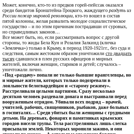
Может, конечно, кто-то из предков горей-пейссак оказался
среди бандитов Бронштейна-Троцкого, жаждущего
раздуть из
России пожар мировой революции
, кто-то вошел в состав
пятой колонны, желая развалить молодое социалистическое
государство – и по этим причинам пострадавши от суровых,
но справедливых законов…
Все может быть, но, если рассматривать вопрос с другой
стороны, то жиды Бела Кун и Розалия Залкинд (кличка
«Землячка») только в Крыму, в период 1920-1921гг., без суда и
следствия, самым жестоким образом уничтожили
сто двадцать
тысяч
сдавшихся в плен русских офицеров и мирных
жителей, включая женщин, стариков и детей; случалось –
уничтожали лично.
«
Под «раздачу» попали не только бывшие врангелевцы, но
и мирные жители, которых только подозревали в
лояльности белогвардейцам и «старому режиму».
Расстреливали целыми партиями. Сразу несколько
десятков человек раздевали донага и выстраивали перед
вооруженным отрядом. Убивали всех подряд – врачей,
учителей, рабочих, священников, рыбаков, даже больных
в госпиталях… Среди убитых были женщины с грудными
детьми. На деревьях, фонарях и памятниках крымских
городов висели трупы. Тела расстрелянных лишь слегка
присыпали землей. Некоторых хоронили заживо, и они