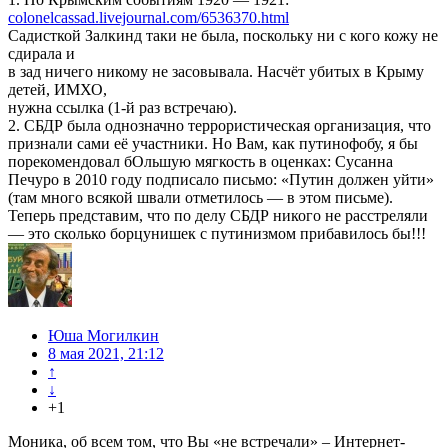
colonelcassad.livejournal.com/6536370.html
Садисткой Залкинд таки не была, поскольку ни с кого кожу не
сдирала и
в зад ничего никому не засовывала. Насчёт убитых в Крыму
детей, ИМХО,
нужна ссылка (1-й раз встречаю).
2. СБДР была однозначно террористическая организация, что
признали сами её участники. Но Вам, как путинофобу, я бы
порекомендовал бОльшую мягкость в оценках: Сусанна
Печуро в 2010 году подписало письмо: «Путин должен уйти»
(там много всякой швали отметилось — в этом письме).
Теперь представим, что по делу СБДР никого не расстреляли
— это сколько борцунишек с путинизмом прибавилось бы!!!
Юша Могилкин
8 мая 2021, 21:12
↑
↓
+1
Моника, об всем том, что Вы «не встречали» – Интернет-