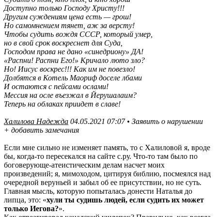
Доступно только Господу Христу!!!
Другим суждениям цена есть — грош!
Но самомнением тянет, аж за версту!
Чтобы судить вождя СССР, который умер,
но в свой срок воскреснет для Суда,
Господом права не дано «синедриону» ДА!
«Распни! Распни Его!» Кричало люто зло?
Но! Иисус воскрес!!! Как им не повезло!
Долбятся в Котель Маориф доселе лбами
И остаются с пейсами ослами!
Мессия на осле въезжал в Йерушалаим?
Теперь на облаках приидет в славе!
Халилова Надежда
04.05.2021 07:07 • Заявить о нарушении
+ добавить замечания
Если мне сильно не изменяет память, то с Халиловой я, вроде
бы, когда-то пересекался на сайте с.ру. Что-то там было по
боговерующе-атеистическим делам насчет моих
произведений; я, мимоходом, цитируя библию, посмеялся над
очередной веруньей и забыл об ее присутствии, но не суть.
Главная мысль, которую попыталась донести Наталья до
липца, это: «
хули ты судишь людей, если судить их может
только Иегова?
».