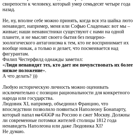
свирепости к человеку, который умер семьдесят четыре года
назад.
Не, ну, вполне себе можно принять, когда вся эта шайка люто
ненавидит, например, меня или Софью Сладенько: вот мы –
живые; наши ненавистники существуют с нами на одной
планете, и не мыслят своего бытия без пещерно-
зоологического антагонизма к тем, кто не воспринимает их
вообще никак, а только и делает, что посмеивается над
фигурантам.
Филип Честерфилд однажды заметил:
«
Люди ненавидят тех, кто дает им почувствовать их более
низкое положение
».
А что делать? )))
Любую историческую личность можно оценивать
исключительно с позиции рациональности для конкретного
народа или государства.
Людовик XI, например, объединил Францию, что
впоследствии позволило появиться Наполеону Бонапарту,
который напал
на СССР
на Россию и сжег Москву. Должны
ли современные потомки жителей столицы 1812 года
ненавидеть Наполеона или даже Людовика XI?
Не думаю.