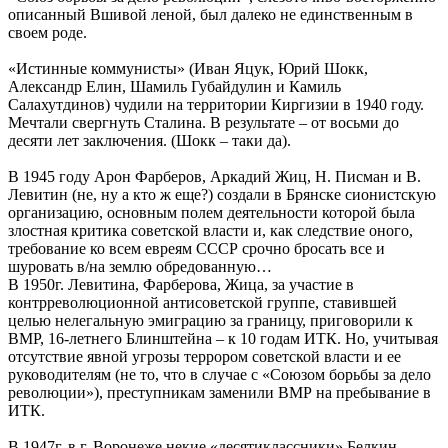
описанный Вшивой леной, был далеко не единственным в
своем роде.
«Истинные коммунисты» (Иван Яцук, Юрий Шокк,
Александр Елин, Шамиль Губайдулин и Камиль
Салахутдинов) чудили на территории Киргизии в 1940 году.
Мечтали свергнуть Сталина. В результате – от восьми до
десяти лет заключения. (Шокк – таки да).
В 1945 году Арон Фарберов, Аркадий Жиц, Н. Писман и В.
Левитин (не, ну а кто ж еще?) создали в Брянске сионистскую
организацию, основным полем деятельности которой была
злостная критика советской власти и, как следствие оного,
требование ко всем евреям СССР срочно бросать все и
шуровать в/на землю обредованную…
В 1950г. Левитина, Фарберова, Жица, за участие в
контрреволюционной антисоветской группе, ставившей
целью нелегальную эмиграцию за границу, приговорили к
ВМР, 16-летнего Блинштейна – к 10 годам ИТК. Но, учитывая
отсутствие явной угрозы террором советской власти и ее
руководителям (не то, что в случае с «Союзом борьбы за дело
революции»), преступникам заменили ВМР на пребывание в
ИТК.
В 1947г. в г. Воронеже некие «десятиклассники» Белкин,