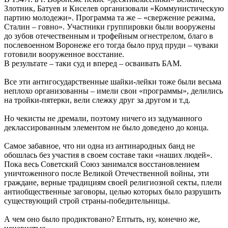
Злотник, Батуев и Киселев организовали «Коммунистическую
партию молодежи». Программа та же – «свержение режима,
Сталин – говно». Участники группировки были вооружены
до зубов отечественным и трофейным огнестрелом, благо в
послевоенном Воронеже его тогда было пруд пруди – чуваки
готовили вооруженное восстание.
В результате – таки суд и вперед – осваивать БАМ.
Все эти антигосударственные шайки-лейки тоже были весьма
неплохо организованны – имели свои «программы», делились
на тройки-пятерки, вели слежку друг за другом и т.д.
Но чекисты не дремали, поэтому ничего из задуманного
деклассированным элементом не было доведено до конца.
Самое забавное, что ни одна из антинародных банд не
обошлась без участия в своем составе таки «наших людей».
Пока весь Советский Союз занимался восстановлением
уничтоженного после Великой Отечественной войны, эти
граждане, верные традициям своей религиозной секты, плели
антиобщественные заговоры, целью которых было разрушить
существующий строй страны-победительницы.
А чем оно было продиктовано? Ептыть, ну, конечно же,