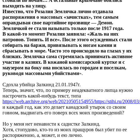
стонали по ночам… А остальные крымчане боялись
выходить на улицу.
Известно, что Розалия Землячка лично отдавала
распоряжения о массовых «зачистках», тем самым
оправдывая свое партийное прозвище — Демон.
Землячкой ее стали называть только после 1917 года.
В какой-то момент Розалия заявила: «Жаль на них
патронов. Топить. И все». После этого осужденных стали
собирать на баржи, привязывать к ногам камни и
сбрасывать в море. Часто это происходило на глазах у их
близких. Землячка сама стремилась принимать активное
участие в казнях. В кожаной комиссарской куртке и с
маузером на боку она носилась по городам и поселкам,
руководя массовыми убийствами
».
Сдохла убийца Залкинд 21.01.1947г.
Теперь, значит, что, по примеру неадекватного липца нужно
настрочить какой-нибудь текст, типа
https://web.archive.org/web/20210505154955/https://stihi.ru/2008/03
и каждый год, как это делает канадский утырок со своим
говном, выдвигать его поверх всех моих произведений?
Но у меня нет ненависти к садистке Залкинд.
Хотя, стопудово, кто-то из моих пращуров был убит по ее
распоряжению, а, может, и ею лично.