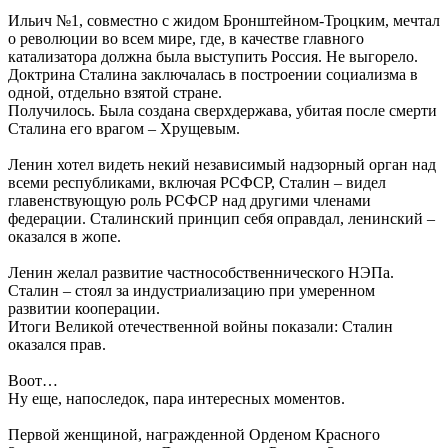
Ильич №1, совместно с жидом Бронштейном-Троцким, мечтал
о революции во всем мире, где, в качестве главного
катализатора должна была выступить Россия. Не выгорело.
Доктрина Сталина заключалась в построении социализма в
одной, отдельно взятой стране.
Получилось. Была создана сверхдержава, убитая после смерти
Сталина его врагом – Хрущевым.
Ленин хотел видеть некий независимый надзорный орган над
всеми республиками, включая РСФСР, Сталин – видел
главенствующую роль РСФСР над другими членами
федерации. Сталинский принцип себя оправдал, ленинский –
оказался в жопе.
Ленин желал развитие частнособственнического НЭПа.
Сталин – стоял за индустриализацию при умеренном
развитии кооперации.
Итоги Великой отечественной войны показали: Сталин
оказался прав.
Воот…
Ну еще, напоследок, пара интересных моментов.
Первой женщиной, награжденной Орденом Красного