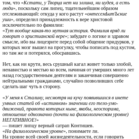
том, что «
Кстати, у Творца нет ни эллина, ни иудея, а есть
люди
», поскольку сам липец, тщательнейшим образом
отслеживающий: откуда у кого растут «
онтесемЬитЪские
уши
», определил принадлежность к вере христовой
исключительно по фамилии:
«
Тут вообще какая-то мутная история. Фамилия вряд ли
говорит о христианской вере
»; забудьте о логике и здравом
смысле, ибо вы лицезрите перед собой общение придурков, у
которых мозг вышел на прогулку, чтобы пописать под кустом,
но там же и потерялся, обосравшись.
Нет, как ни крути, весь срушный кагал живет только злобой,
ненавистью и местью ко всем, начиная от умерших много лет
назад государственным деятелям и заканчивая совершенно
нейтральными гражданами, случайно позволивших себе
сделать шаг чуть в сторону.
«
У меня к Сталину, несмотря на кучу появившихся в инете
умных статей об «истинном» значении его тело-умо-
движений, правота которых ныне, якобы, неоспорима,
отношение однозначно (почти на физиологическом уровне)
НЕГАТИВНОЕ!
»
— пишет липцу верный сатрап Контишев.
«
На физиологическом уровне
», понимаете ли.
На уровне всей своей жизнедеятельности, если говорить