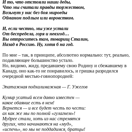
И то, что отстояли наши деды,
Что мы считали правды торжеством,
Возьмут у нас без боя мироеды
Обманом подлым или воровством.
И, если честно, мы уже устали
От беспредела, горя и невзгод…
Вы отпроситесь там, товарищ Сталин,
Назад в Россию. Ну, хотя б на год.
По мне – так, в принципе, абсолютно нормально: тут, реально,
подавляющее большинство устало.
Но, видимо, жиду, предавшему свою Родину и сбежавшему в
Канаду, оно как-то не понравилось, и гришка разродился
очередной местью-говнопородией:
Эпатажная подхалимажная — Г. Ужегов
Кумир усатый всем давно известен —
какое обаяние есть в нем!
Вернется — и все будет честь по чести:
ах как же мы по полной «гулагнем»!
Мудрее стали, хоть из нас стремятся
других, что начинаются на «муд»,
«испечь», но мы не поддадимся, братцы!