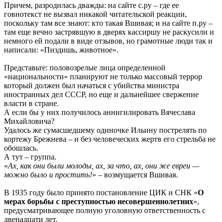
Причем, разродилась дважды: на сайте с.ру – где ее
говнотекст не вызвал никакой читательской реакции,
поскольку там все знают: кто такая Вшивая; и на сайте п.ру –
там еще вечно застрявшую в дверях кассиршу не раскусили и
немного ей подали в виде отзывов, но грамотные люди так и
написали: «Пиздишь, животное».
Представьте: половозрелые лица определенной
«национальности» планируют не только массовый террор
который должен был начаться с убийства министра
иностранных дел СССР, но еще и дальнейшее свержение
власти в стране.
А если бы у них получилось аннигилировать Вячеслава
Михайловича?
Удалось же сумасшедшему одиночке Ильину пострелять по
кортежу Брежнева – и без человеческих жертв его стрельба не
обошлась.
А тут – группа.
«
Ах, как они были молоды, ах, за что, ах, они же евреи —
можно было и простить!
» – возмущается Вшивая.
В 1935 году было принято постановление ЦИК и СНК «
О
мерах борьбы с преступностью несовершеннолетних
»,
предусматривающее полную уголовную ответственность с
двенадцати лет.