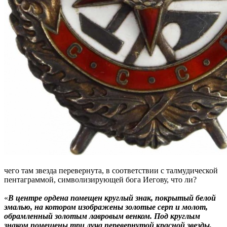
чего там звезда перевернута, в соответствии с талмудической
пентаграммой, символизирующей бога Иегову, что ли?
«
В центре ордена помещен круглый знак, покрытый белой
эмалью, на котором изображены золотые серп и молот,
обрамленный золотым лавровым венком. Под круглым
знаком помещены три луча перевернутой красной звезды,