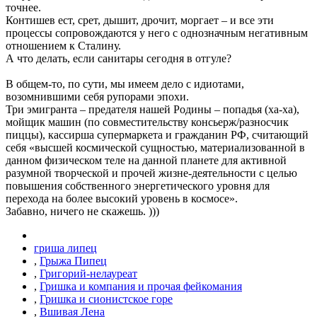
точнее.
Контишев ест, срет, дышит, дрочит, моргает – и все эти
процессы сопровождаются у него с однозначным негативным
отношением к Сталину.
А что делать, если санитары сегодня в отгуле?
В общем-то, по сути, мы имеем дело с идиотами,
возомнившими себя рупорами эпохи.
Три эмигранта – предателя нашей Родины – попадья (ха-ха),
мойщик машин (по совместительству консьерж/разносчик
пиццы), кассирша супермаркета и гражданин РФ, считающий
себя «высшей космической сущностью, материализованной в
данном физическом теле на данной планете для активной
разумной творческой и прочей жизне-деятельности с целью
повышения собственного энергетического уровня для
перехода на более высокий уровень в космосе».
Забавно, ничего не скажешь. )))
гриша липец
,
Грыжа Пипец
,
Григорий-нелауреат
,
Гришка и компания и прочая фейкомания
,
Гришка и сионистское горе
,
Вшивая Лена