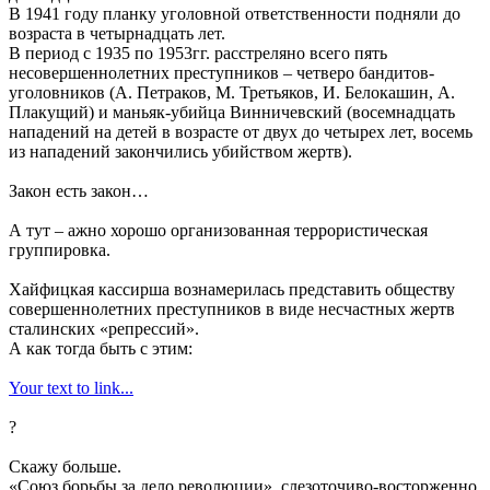
В 1941 году планку уголовной ответственности подняли до
возраста в четырнадцать лет.
В период с 1935 по 1953гг. расстреляно всего пять
несовершеннолетних преступников – четверо бандитов-
уголовников (А. Петраков, М. Третьяков, И. Белокашин, А.
Плакущий) и маньяк-убийца Винничевский (восемнадцать
нападений на детей в возрасте от двух до четырех лет, восемь
из нападений закончились убийством жертв).
Закон есть закон…
А тут – ажно хорошо организованная террористическая
группировка.
Хайфицкая кассирша вознамерилась представить обществу
совершеннолетних преступников в виде несчастных жертв
сталинских «репрессий».
А как тогда быть с этим:
Your text to link...
?
Скажу больше.
«Союз борьбы за дело революции», слезоточиво-восторженно