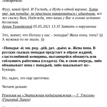
Темофеевой:
Фууу, какой бред. И Господь, и Иуда в одной корзине.
Хотя
мне, как попадье, не пристало пикироваться с идиотами
, все
же скажу Вам, Надежда, что каша у Вас в голове истинно
бесовская.
Архив Тимофеевой
05.05.2021 13:35 Заявить о нарушении
Это, значит, что Нотаха у нас – попадья? Жена попа, типа? )))
А мужики-то не знали. )))
«
Попадья -и́; мн. род. -де́й, дат. -дья́м; ж. Жена попа. В
русских сказках попадья предстает в образе жадной,
сластолюбивой женщины, пытающейся обмануть или
соблазнить работника (солдата). Он, в свою очередь, либо
обманывает попа с попадьей, либо наказывает их
».
Букварь.
Но, ладно, это еще цветочки.
Читаем дальше:
Рецензия на «Эпатажная подхалимажная — Г. Ужегов»
(Григорий Липец)