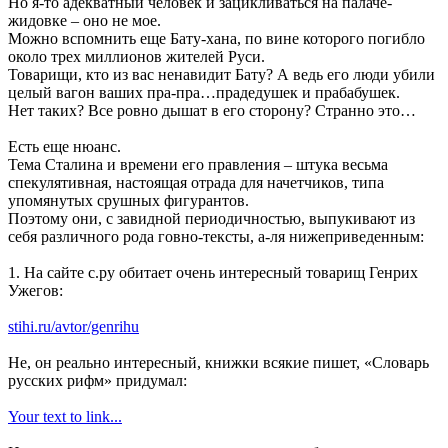
Но я-то адекватный человек и зацикливаться на палаче-
жидовке – оно не мое.
Можно вспомнить еще Бату-хана, по вине которого погибло
около трех миллионов жителей Руси.
Товарищи, кто из вас ненавидит Бату? А ведь его люди убили
целый вагон ваших пра-пра…прадедушек и прабабушек.
Нет таких? Все ровно дышат в его сторону? Странно это…
Есть еще нюанс.
Тема Сталина и времени его правления – штука весьма
спекулятивная, настоящая отрада для начетчиков, типа
упомянутых срушных фигурантов.
Поэтому они, с завидной периодичностью, выпукивают из
себя различного рода говно-тексты, а-ля нижеприведенным:
1. На сайте с.ру обитает очень интересный товарищ Генрих
Ужегов:
stihi.ru/avtor/genrihu
Не, он реально интересный, книжки всякие пишет, «Словарь
русских рифм» придумал:
Your text to link...