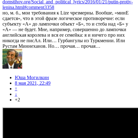
domstihov.org/Social_and_political_lyrics/2016/01/21/putin-protiv-
lenina.html#comment3358
но, м. б., мои требования к Lize чрезмерны. Вообше, «минЕ
сдается», что в этой фразе логическое противоречие: если
субъекту «А» до лампочки объект «Б», то и стеба над «Б» у
«А» — не будет. Мне, например, совершенно до лампочки
английская королева и вся ее семейка: я и ничего про них
никогда не писАл. Или… Гурбангулы из Туркмении. Или
Рустам Миннеханов. Но… прочая… прочая…
Юша Могилкин
8 мая 2021, 22:49
↑
↓
+2