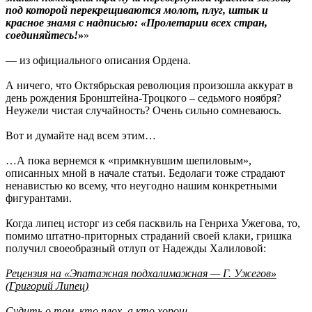
под которой перекрещиваются молот, плуг, штык и
красное знамя с надписью: «Пролетарии всех стран,
соединяйтесь!
»
»
— из официального описания Ордена.
А ничего, что Октябрьская революция произошла аккурат в
день рождения Бронштейна-Троцкого – седьмого ноября?
Неужели чистая случайность? Очень сильно сомневаюсь.
Вот и думайте над всем этим…
…А пока вернемся к «примкнувшим шепиловым»,
описанных мной в начале статьи. Бедолаги тоже страдают
ненавистью ко всему, что неугодно нашим конкретными
фигурантами.
Когда липец исторг из себя пасквиль на Генриха Ужегова, то,
помимо штатно-приторных страданий своей клаки, гришка
получил своеобразный отлуп от Надежды Халиловой:
Рецензия на «Эпатажная подхалимажная — Г. Ужегов»
(Григорий Липец)
Судить о том, кто плох, а кто хорош