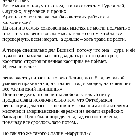
ненавистью.
Разве можно подумать о том, что каких-то там Гуревичей,
Слуцких, Фурманов и прочих
Аргинских волновала судьба советских рабочих и
колхозников?
Да они и в самых сокровенных мыслях не могли подумать о
них – там главенствовала мысль только о том, чтобы все
перевернуть, всем насрать, а дальше – хоть трава не расти.
А теперь специально для Вшивой, потому что она – дура, и ей
нужно все разжевывать по двадцать раз, но один хрен,
косоглазо-отфотошопленная кассирша не поймет.
И, тем не менее.
ленка часто упирает на то, что Ленин, мол, был, ах, какой
умный и правильный, а Сталин – гад и злодей, нарушивший
все «ленинский принципы».
Понятное дело, что ленкина любовь к тов. Ленину
продиктована исключительно тем, что Октябрьская
революция делалась – в основном – бывшими обитателями
местечек и американскими евреями на деньги еврейских
банкиров. Цели были определены, задачи поставлены,
поначалу все срослось, зато потом…
Но так что же такого Сталин «нарушил»?