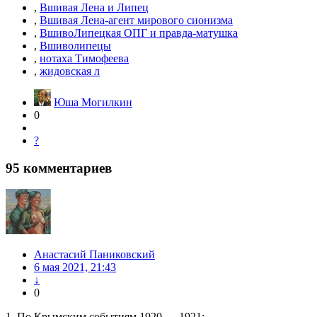
,
Вшивая Лена и Липец
,
Вшивая Лена-агент мирового сионизма
,
ВшивоЛипецкая ОПГ и правда-матушка
,
Вшиволипецы
,
нотаха Тимофеева
,
жидовская л
Юша Могилкин
0
?
95
комментариев
Анастасий Паниковский
6 мая 2021, 21:43
↓
0
1. По Крымским событиям 1920 — 1921: