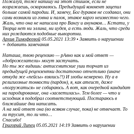
Пожалуй, тоже напишу на этот стишок, если не
возражаешь, оскоромлюсь. Предыдущий коммент зацепил
больше самой пародии. И, замечу, Бог дураков не создавал, они
сами возникли из говна и палок, этакое карго неизвестно чего.
Жаль, что она не написала про Вангу и анунаков… Кстати, у
Творца нет ни эллина, ни иудея, а есть люди. Жаль, что среди
них рождаются подобные выворотни.
Архив Тимофеевой
05.05.2021 13:39 • Заявить о нарушении
+ добавить замечания
Наташа, твою рецензию — рАвно как и мой ответ —
«доброжелатели» могут застучать.
Но ты же видишь: антисемитские уши торчат из
предыдущей рецензентки достаточно отчетливо (иначе
откуда же «пейсы» взялись?!) И злобы немерено. Ну а в
религиозные тонкости (пардон), я, как атеист, даже
«погружаться» не собираюсь. А вот, как очередной кандидат
на пародирование, она «засветилась». Тем более — что и
исходник я подобрал соответствующий. Постараюсь в
ближайшие дни написать.
А на мой ответ она (во всяком случае, пока) не отвечает. То
ли трусит, то ли что…
Спасибо!
Григорий Липец
05.05.2021 14:19 Заявить о нарушении