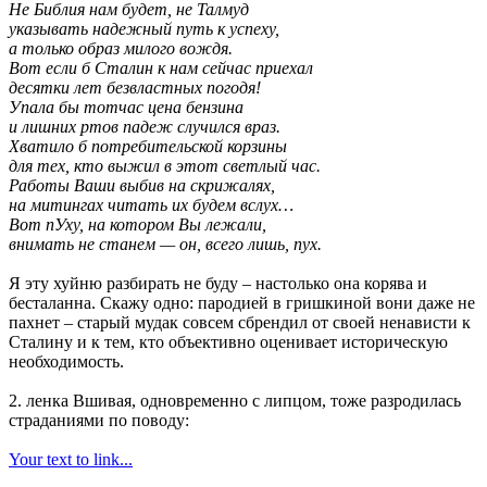
Не Библия нам будет, не Талмуд
указывать надежный путь к успеху,
а только образ милого вождя.
Вот если б Сталин к нам сейчас приехал
десятки лет безвластных погодя!
Упала бы тотчас цена бензина
и лишних ртов падеж случился враз.
Хватило б потребительской корзины
для тех, кто выжил в этот светлый час.
Работы Ваши выбив на скрижалях,
на митингах читать их будем вслух…
Вот пУху, на котором Вы лежали,
внимать не станем — он, всего лишь, пух.
Я эту хуйню разбирать не буду – настолько она корява и
бесталанна. Скажу одно: пародией в гришкиной вони даже не
пахнет – старый мудак совсем сбрендил от своей ненависти к
Сталину и к тем, кто объективно оценивает историческую
необходимость.
2. ленка Вшивая, одновременно с липцом, тоже разродилась
страданиями по поводу:
Your text to link...