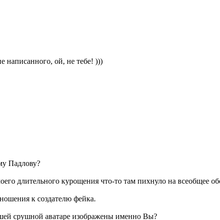
написанного, ой, не тебе! )))
му Падлову?
оего длительного курощения что-то там пихнуло на всеобщее обо
тношения к создателю фейка.
Вашей срушной аватаре изображены именно Вы?