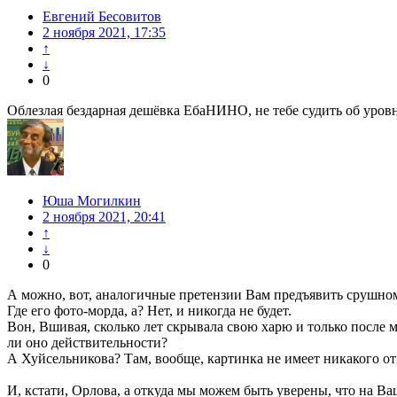
Евгений Бесовитов
2 ноября 2021, 17:35
↑
↓
0
Облезлая бездарная дешёвка ЕбаНИНО, не тебе судить об уровне 
Юша Могилкин
2 ноября 2021, 20:41
↑
↓
0
А можно, вот, аналогичные претензии Вам предъявить срушно
Где его фото-морда, а? Нет, и никогда не будет.
Вон, Вшивая, сколько лет скрывала свою харю и только после м
ли оно действительности?
А Хуйсельникова? Там, вообще, картинка не имеет никакого о
И, кстати, Орлова, а откуда мы можем быть уверены, что на 