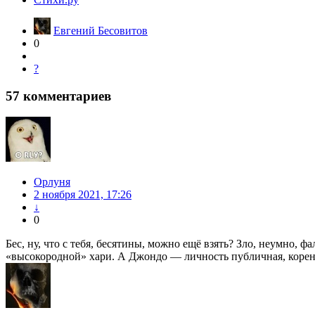
Евгений Бесовитов
0
?
57
комментариев
Орлуня
2 ноября 2021, 17:26
↓
0
Бес, ну, что с тебя, бесятины, можно ещё взять? Зло, неумно, 
«высокородной» хари. А Джондо — личность публичная, коренн