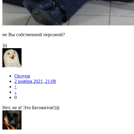
не Вы собственной персоной?
)))
Орлуня
2 ноября 2021, 21:08
↑
↓
0
Нет, не я! Это Бесовитов!)))