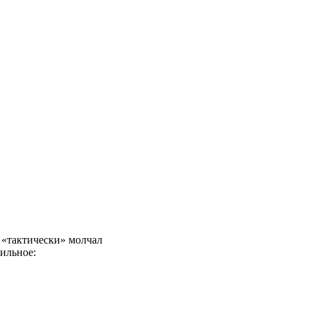
 «тактически» молчал
вильное: