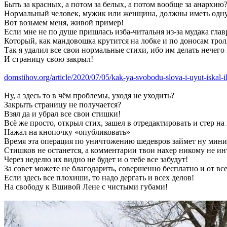
Быть за красных, а потом за белых, а потом вообще за анархию
Нормальный человек, мужик или женщина, должны иметь одну
Вот возьмем меня, живой пример!
Если мне не по душе пришлась изба-читальня из-за мудака глав
Который, как мандовошка крутится на лобке и по доносам трол
Так я удалил все свои нормальные стихи, ибо им делать нечего
И страницу свою закрыл!
domstihov.org/article/2020/07/05/kak-ya-svobodu-slova-i-uyut-iskal-i
Ну, а здесь то в чём проблемы, уходя не уходить?
Закрыть страницу не получается?
Взял да и убрал все свои стишки!
Всё же просто, открыл стих, зашел в отредактировать и стер на 
Нажал на кнопочку «опубликовать»
Время эта операция по уничтожению шедевров займет ну мини
Стишков не останется, а комментарии твои нахер никому не и
Через неделю их видно не будет и о тебе все забудут!
За совет можете не благодарить, совершенно бесплатно и от все
Если здесь все плохиши, то надо дергать и всех делов!
На свободу к Вшивой Лене с чистыми губами!