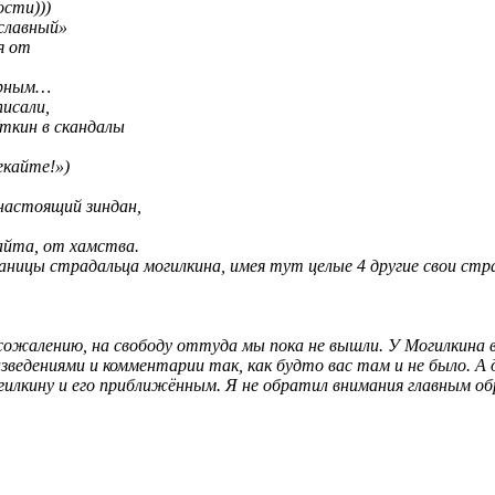
ости)))
славный»
я от
турным…
исали,
ткин в скандалы
,
екайте!»)
 настоящий зиндан,
айта, от хамства.
ницы страдальца могилкина, имея тут целые 4 другие свои стра
сожалению, на свободу оттуда мы пока не вышли. У Могилкина в
едениями и комментарии так, как будто вас там и не было. А д
гилкину и его приближённым. Я не обратил внимания главным об