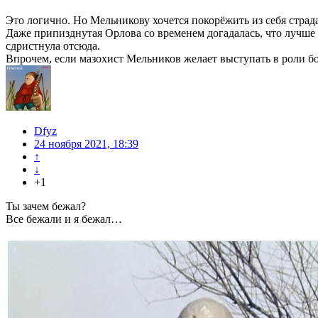
Это логично. Но Мельникову хочется покорёжить из себя страд
Даже припизднутая Орлова со временем догадалась, что лучше н
сдристнула отсюда.
Впрочем, если мазохист Мельников желает выступать в роли бок
Dfyz
24 ноября 2021, 18:39
↑
↓
+1
Ты зачем бежал?
Все бежали и я бежал…