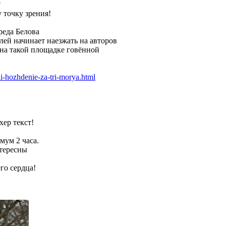
?
 точку зрения!
реда Белова
лей начинает наезжать на авторов
 на такой площадке говённой
li-hozhdenie-za-tri-morya.html
хер текст!
мум 2 часа.
нтересны
го сердца!