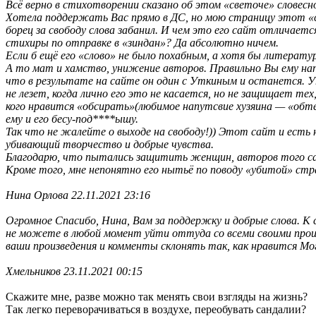
Всё верно в стихотворении сказано об этом «светоче» словесн
Хотела поддержать Вас прямо в ДС, но мою страницу этот «
борец за свободу слова забанил. И чем это его сайт отличаетс
стихиры по отправке в «зиндан»? Да абсолютно ничем.
Если б ещё его «слово» не было похабным, а хотя бы литера
А то мат и хамство, унижение авторов. Правильно Вы ему нап
что в результате на сайте он один с Уткиным и останется. У
не лезет, когда лично его это не касается, но не защищает тех
кого нравится «обсирать»(любимое напутсвие хузяина — «обт
ему и его бесу-под****ышу.
Так что не жалейте о выходе на свободу!)) Этот сайт и есть
убивающий творчество и добрые чувства.
Благодарю, что пытались защитить женщин, авторов того с
Кроме того, мне непонятно его нытьё по поводу «убитой» стра
Нина Орлова 22.11.2021 23:16
Огромное Спасибо, Нина, Вам за поддержку и добрые слова. К 
не можете в любой момент уйти оттуда со всеми своими произв
ваши произведения и комменты склонять так, как нравится Мо
Хмельников 23.11.2021 00:15
Скажите мне, разве можно так менять свои взгляды на жизнь?
Так легко переворачиваться в воздухе, переобувать сандалии?