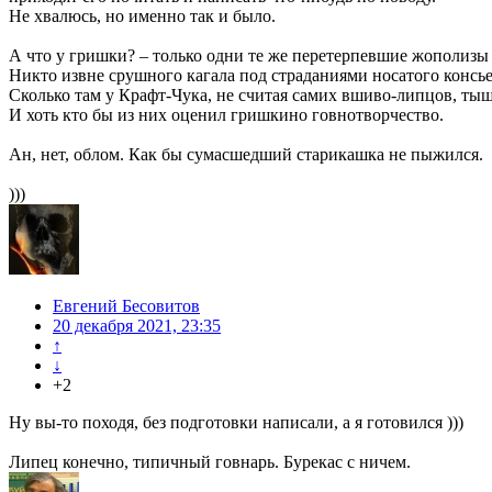
Не хвалюсь, но именно так и было.
А что у гришки? – только одни те же перетерпевшие жополизы
Никто извне срушного кагала под страданиями носатого консье
Сколько там у Крафт-Чука, не считая самих вшиво-липцов, ты
И хоть кто бы из них оценил гришкино говнотворчество.
Ан, нет, облом. Как бы сумасшедший старикашка не пыжился.
)))
Евгений Бесовитов
20 декабря 2021, 23:35
↑
↓
+2
Ну вы-то походя, без подготовки написали, а я готовился )))
Липец конечно, типичный говнарь. Бурекас с ничем.