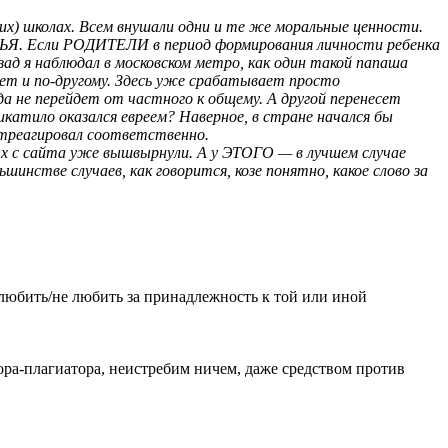
ких) школах. Всем внушали одни и те же моральные ценности.
МЬЯ. Если РОДИТЕЛИ в период формирования личности ребенка
ад я наблюдал в московском метро, как один такой папаша
вает и по-другому. Здесь уже срабатывает просто
да не перейдет от частного к общему. А другой перенесет
икатило оказался евреем? Наверное, в стране начался бы
отреагировал соответственно.
ых с сайта уже вышвырнули. А у ЭТОГО — в лучшем случае
шинстве случаев, как говорится, козе понятно, какое слово за
 любить/не любить за принадлежность к той или иной
ора-плагиатора, неистребим ничем, даже средством против