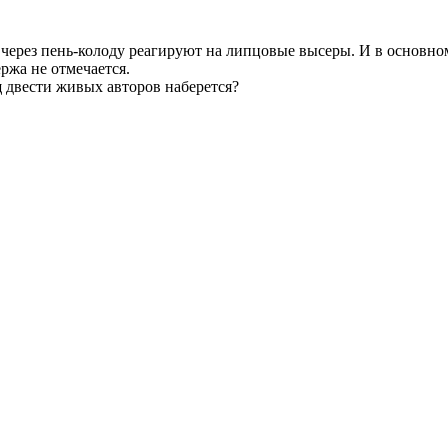
 через пень-колоду реагируют на липцовые высеры. И в основн
ржа не отмечается.
щ двести живых авторов наберется?