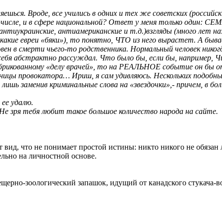
ешься. Вроде, все учились в одних и тех же советских (российс
числе, и в сфере национальной? Ответ у меня только один: СЕ
тиукраинские, антиамериканские и т.д.)взгляды (много лет наз
, какие евреи «бяки»), то понятно, ЧТО из него вырастет. А бы
вен в смерти чьего-то родственника. Нормальный человек никог
 себя абстрактно рассуждал. Что было бы, если бы, например, Ч
абрикованному «делу врачей», то на РЕАЛЬНОЕ событие он бы 
аницы провокатора… Ириш, я сам удивляюсь. Нескольких подобн
лишь заменив криминальные слова на «звездочки»,- причем, в боль
 ее удалю.
 Не зря тебя любит такое большое количество народа на сайте.
 вид, что не понимает простой истины: никто никого не обязан
льно на личностной основе.
ещерно-зоологический запашок, идущий от канадского стукача-в