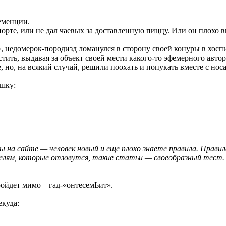
деменции.
рте, или не дал чаевых за доставленную пиццу. Или он плохо вы
 недомерок-породизд ломанулся в сторону своей конуры в хоспи
ить, выдавая за объект своей мести какого-то эфемерного автора
 но, на всякий случай, решили поохать и попукать вместе с но
ишку:
й, Вы на сайте — человек новый и еще плохо знаете правила. П
лям, которые отзовутся, такие статьи — своеобразный тест.
пройдет мимо – гад-«онтесемЬит».
екуда: