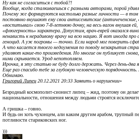
Ну как не согласиться с тобой?!
Вообще, когда сталкиваешься с разными авторами, порой удивля
Почему же формируются настолько разные личности — в том 
постоянно внушают ему свои антисемитские (античеченские, ан
«воспитывал» свою 7-8-летнюю дочку, на весь вагон внушая ей
«флюгерность» характера. Допустим, врач-еврей оказался вино
ненависть к нерадивому врачу на всю нацию. Я вот иногда про
геноцид. А уж погромы — точно. Если народ мог поверить сф
А что касается твоего недоумения по поводу незакрытия стр
удаляют какие-то произведения. Но многие он публикует снова, 
ними скрывается. Урод непотопляем.
Ирочка, я эту статью не буду долго держать. Через день-два я
Еще раз спасибо тебе за глубокую человеческую порядочность.
Обнимаю.
Григорий Липец
20.12.2021 20:33 Заявить о нарушении
»
Безродный космополит-сионист липец – жид, поэтому он делает
национальности, отношения между людьми строятся исключите
А гришка – говно.
И будь он хоть чухонцем, али каким другим арабом, трупный п
потливости стариковских ног.
)))