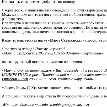
Но, значит, есть еще что добавить по поводу.
Скорее всего, у липца начался очередной приступ старческой 
Может, гришке кто-то на ногу наступил в общественном транспо
работодателя.
Вот утырка и переклинило. С криком «антесемЬит проклятый!»,
водрузил на гладильную доску монитор древнего ПК и начал мст
липцовые подельники ничего не поняли в гришкиной истерике,
Какая-то неизвестная науке «Марта Скавронская» спросила гр
Что это за автор? Почему не указан?
«
Марта Скавронская
20.12.2021 15:55 Заявить о нарушении
»
на что трусливый носопыр помпезно ответствовал:
«
Марта, судя по тому, сколько у Вас произведений и рецензи
КОНКРЕТНЫХ героев. Попадают под п.4.4. А вот тем читате
Григорий Липец
20.12.2021 15:58 Заявить о нарушении
»
«
Тест
», блядь. ))) Кто оценит положительно – тот свой, а кто 
А гришкин пассаж в виде ответа Флюгерсоне умилил дальше н
«
Иришуля, большое спасибо за поддержку, солнышко.