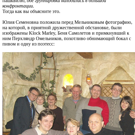
пашквилю,
обе группировки находились в большой
конфронтации
.
Тогда как вы объясните это.
Юлия Семеновна положила перед Мельниковым фотографию,
на которой, в приятной дружественной обстановке, были
изображены Klock Marley, Беня Самолетов и примкнувший к
ним Перхляндр Омельников, похотливо обнимающий бокал с
пивом и одну из поэтесс: