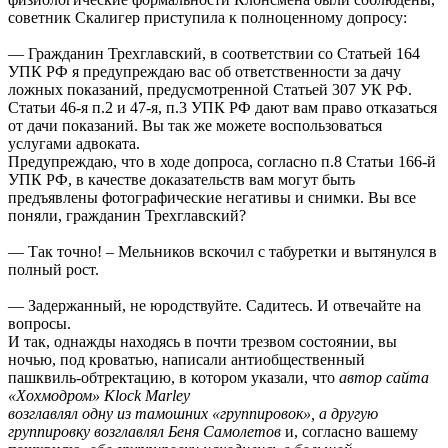
советник Скалигер приступила к полноценному допросу:
— Гражданин Трехглавский, в соответствии со Статьей 164
УПК РФ я предупреждаю вас об ответственности за дачу
ложных показаний, предусмотренной Статьей 307 УК РФ.
Статьи 46-я п.2 и 47-я, п.3 УПК РФ дают вам право отказаться
от дачи показаний. Вы так же можете воспользоваться
услугами адвоката.
Предупреждаю, что в ходе допроса, согласно п.8 Статьи 166-й
УПК РФ, в качестве доказательств вам могут быть
предъявлены фотографические негативы и снимки. Вы все
поняли, гражданин Трехглавский?
— Так точно! – Мельников вскочил с табуретки и вытянулся в
полный рост.
— Задержанный, не юродствуйте. Садитесь. И отвечайте на
вопросы.
И так, однажды находясь в почти трезвом состоянии, вы
ночью, под кроватью, написали антиобщественный
пашквиль-обтректацию, в котором указали, что
автор сайта
«Хохмодром» Klock Marley
возглавлял одну из тамошних «группировок», а другую
группировку возглавлял Беня Самолетов
и, согласно вашему