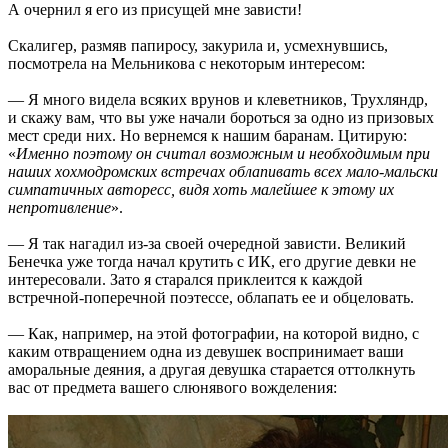
А очернил я его из присущей мне зависти!
Скалигер, размяв папиросу, закурила и, усмехнувшись,
посмотрела на Мельникова с некоторым интересом:
— Я много видела всяких врунов и клеветников, Трухляндр,
и скажу вам, что вы уже начали бороться за одно из призовых
мест среди них. Но вернемся к нашим баранам. Цитирую:
«
Именно поэтому он считал возможным и необходимым при
наших хохмодромских встречах облапивать всех мало-мальски
симпатичных авторесс, видя хоть малейшее к этому их
непротивление
».
— Я так нагадил из-за своей очередной зависти. Великий
Бенечка уже тогда начал крутить с ИК, его другие девки не
интересовали. Зато я старался приклеится к каждой
встречной-поперечной поэтессе, облапать ее и обцеловать.
— Как, например, на этой фотографии, на которой видно, с
каким отвращением одна из девушек воспринимает ваши
аморальные деяния, а другая девушка старается оттолкнуть
вас от предмета вашего слюнявого вожделения: