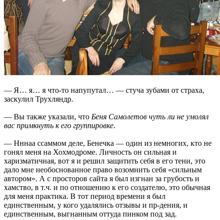
— Я… я… я что-то напупутал… — стуча зубами от страха,
заскулил Трухляндр.
— Вы также указали, что
Беня Самолетов чуть ли не умолял
вас примкнуть к его группировке
.
— Нннаа ссаммом деле, Бенечка — один из немногих, кто не
гонял меня на Хохмодроме. Личность он сильная и
харизматичная, вот я и решил защитить себя в его тени, это
дало мне необоснованное право возомнить себя «сильным
автором». А с просторов сайта я был изгнан за грубость и
хамство, в т.ч. и по отношению к его создателю, это обычная
для меня практика. В тот период времени я был
единственным, у кого удалялись отзывы и пр-дения, и
единственным, выгнанным оттуда пинком под зад.