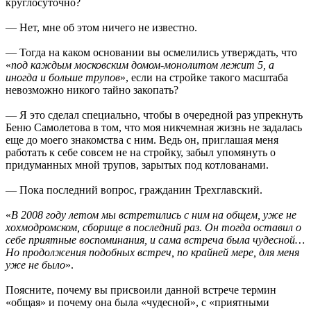
круглосуточно?
— Нет, мне об этом ничего не известно.
— Тогда на каком основании вы осмелились утверждать, что
«
под каждым московским домом-монолитом лежит 5, а
иногда и больше трупов
», если на стройке такого масштаба
невозможно никого тайно закопать?
— Я это сделал специально, чтобы в очередной раз упрекнуть
Беню Самолетова в том, что моя никчемная жизнь не задалась
еще до моего знакомства с ним. Ведь он, приглашая меня
работать к себе совсем не на стройку, забыл упомянуть о
придуманных мной трупов, зарытых под котлованами.
— Пока последний вопрос, гражданин Трехглавский.
«
В 2008 году летом мы встретились с ним на общем, уже не
хохмодромском, сборище в последний раз. Он тогда оставил о
себе приятные воспоминания, и сама встреча была чудесной…
Но продолжения подобных встреч, по крайней мере, для меня
уже не было
».
Поясните, почему вы присвоили данной встрече термин
«общая» и почему она была «чудесной», с «приятными