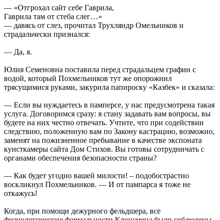
— «Отгрохал сайт себе Гаврила,
Гаврила там от стеба слег…»
— давясь от слез, прочитал Трухляндр Омельников и
страдальчески признался:
— Да, я.
Юлия Семеновна поставила перед страдальцем графин с
водой, который Похмельников тут же опорожнил
трясущимися руками, закурила папироску «Казбек» и сказала:
— Если вы нуждаетесь в памперсе, у нас предусмотрена такая
услуга. Договоримся сразу: я стану задавать вам вопросы, вы
будете на них честно отвечать. Учтите, что при содействии
следствию, положенную вам по Закону кастрацию, возможно,
заменят на пожизненное пребывание в качестве экспоната
кунсткамеры сайта Дом Стихов. Вы готовы сотрудничать с
органами обеспечения безопасности страны?
— Как будет угодно вашей милости! – подобострастно
воскликнул Похмельников. — И от пампарса я тоже не
откажусь!
Когда, при помощи дежурного фельдшера, все
физиологические формальности Клонсмена были соблюдены,