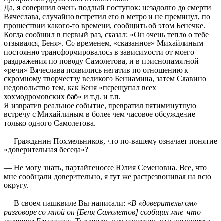
Да, я совершил очень подлый поступок: незадолго до смерти
Вячеслава, случайно встретил его в метро и не преминул, по
прошествии какого-то времени, сообщить об этом Бенечке.
Когда сообщил в первый раз, сказал: «Он очень тепло о тебе
отзывался, Беня». Со временем, «сказанное» Михайлиным
постоянно трансформировалось в зависимости от моего
раздражения по поводу Самолетова, и в приснопамятной
«речи» Вячеслава появились негатив по отношению к
скромному творчеству великого Бениамина, затем Славино
недовольство тем, как Беня «перещупал всех
хохмодромовских баб» и т.д. и т.п.
Я извратив реальное событие, превратил пятиминутную
встречу с Михайлиным в более чем часовое обсуждение
только одного Самолетова.
— Гражданин Похмельников, что по-вашему означает понятие
«доверительная беседа»?
— Не могу знать, партайгеноссе Юлия Семеновна. Все, что
мне сообщали доверительно, я тут же растрезвонивал на всю
округу.
— В своем пашквиле Вы написали: «
В «доверительном»
разговоре со мной он [Беня Самолетов] сообщил мне, что
«охранял Ельцина»
». Тухляндр, вам известно, что «охранять»