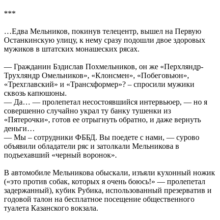
***
…Едва Мельников, покинув телецентр, вышел на Первую
Останкинскую улицу, к нему сразу подошли двое здоровых
мужиков в штатских монашеских рясах.
— Гражданин Бздислав Похмельников, он же «Перхляндр-
Трухляндр Омельников», «Клонсмен», «Побеговьюн»,
«Трехглавский» и «Трансхформер»? – спросили мужики
сквозь капюшоны.
— Да… — пролепетал несостоявшийся интервьюер, — но я
совершенно случайно украл ту банку тушенки из
«Пятерочки», готов ее отрыгнуть обратно, и даже вернуть
деньги…
— Мы – сотрудники ФББД. Вы поедете с нами, — сурово
объявили обладатели ряс и затолкали Мельникова в
подъехавший «черный воронок».
В автомобиле Мельникова обыскали, изъяли кухонный ножик
(«это против собак, которых я очень боюсь!» — пролепетал
задержанный), кубик Рубика, использованный презерватив и
годовой талон на бесплатное посещение общественного
туалета Казанского вокзала.