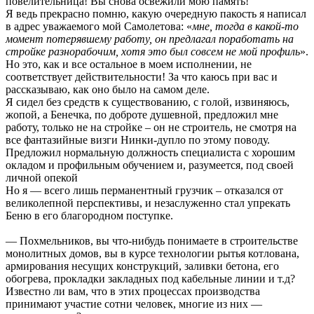
повелительница! Вы снова освежили мою память!
Я ведь прекрасно помню, какую очередную пакость я написал
в адрес уважаемого мой Самолетова: «
мне, тогда в какой-то
момент потерявшему работу, он предлагал поработать на
стройке разнорабочим, хотя это был совсем не мой профиль
».
Но это, как и все остальное в моем исполнении, не
соответствует действительности! За что каюсь при вас и
рассказываю, как оно было на самом деле.
Я сидел без средств к существованию, с голой, извиняюсь,
жопой, а Бенечка, по доброте душевной, предложил мне
работу, только не на стройке – он не строитель, не смотря на
все фантазийные визги Нинки-дупло по этому поводу.
Предложил нормальную должность специалиста с хорошим
окладом и профильным обучением и, разумеется, под своей
личной опекой
Но я — всего лишь перманентный грузчик – отказался от
великолепной перспективы, и незаслуженно стал упрекать
Беню в его благородном поступке.
— Похмельников, вы что-нибудь понимаете в строительстве
монолитных домов, вы в курсе технологии рытья котлована,
армирования несущих конструкций, заливки бетона, его
обогрева, прокладки закладных под кабельные линии и т.д?
Известно ли вам, что в этих процессах производства
принимают участие сотни человек, многие из них —