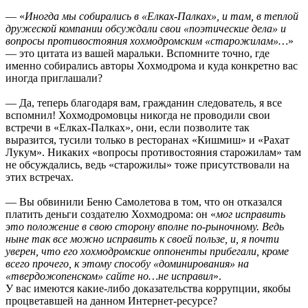
— «
Иногда мы собирались в «Елках-Палках», и там, в теплой
дружеской компании обсуждали свои «поэтические дела» и
вопросы противостояния хохмодромским «старожилам»…
»
— это цитата из вашей маральки. Вспомните точно, где
именно собирались авторы Хохмодрома и куда конкретно вас
иногда приглашали?
— Да, теперь благодаря вам, гражданин следователь, я все
вспомнил! Хохмодромовцы никогда не проводили свои
встречи в «Елках-Палках», они, если позволите так
выразится, тусили только в ресторанах «Кишмиш» и «Рахат
Лукум». Никаких «вопросы противостояния старожилам» там
не обсуждались, ведь «старожилы» тоже присутствовали на
этих встречах.
— Вы обвинили Беню Самолетова в том, что он отказался
платить деньги создателю Хохмодрома: он «
мог исправить
это положение в свою сторону вполне по-рыночному. Ведь
ныне так все можно исправить к своей пользе, и, я почти
уверен, что его хохмодромские оппоненты прибегали, кроме
всего прочего, к этому способу «доминирования» на
«твердожопенском» сайте но…не исправил
».
У вас имеются какие-либо доказательства коррупции, якобы
процветавшей на данном Интернет-ресурсе?