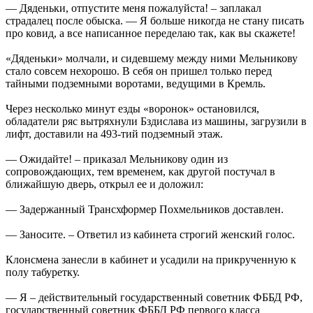
— Дяденьки, отпустите меня пожалуйста! – заплакал
страдалец после обыска. — Я больше никогда не стану писать
про ковид, а все написанное переделаю так, как вы скажете!
«Дяденьки» молчали, и сидевшему между ними Мельникову
стало совсем нехорошо. В себя он пришел только перед
тайными подземными воротами, ведущими в Кремль.
Через несколько минут езды «воронок» остановился,
обладатели ряс вытряхнули Бздислава из машины, загрузили в
лифт, доставили на 493-тий подземный этаж.
— Ожидайте! – приказал Мельникову один из
сопровождающих, тем временем, как другой постучал в
ближайшую дверь, открыл ее и доложил:
— Задержанный Трансхформер Похмельников доставлен.
— Заносите. – Ответил из кабинета строгий женский голос.
Клонсмена занесли в кабинет и усадили на прикрученную к
полу табуретку.
— Я – действительный государственный советник ФББД РФ,
государственный советник ФББД РФ первого класса