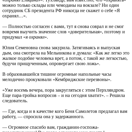
можно только склады или чемоданы на вокзале? Ни один
сотрудник СБ президента РФ никогда не скажет о себе «Я
охранял…».
— Полностью согласен с вами, тут я снова соврал и не смог
вовремя выучить значение слов «доверительная», поэтому и
придумал «
я охранял
».
Юлия Семеновна снова закурила. Затягиваясь и выпуская
дым, она смотрела на Мельникова и думала: «Как же легко это
жалкое подобие человека врет, а потом, с такой же легкостью,
будучи прищученным, опровергает свою ложь».
В образовавшейся тишине огромные напольные часы
мелодично прокуковали «Кембриджские перезвоны».
«Уже восемь вечера, пора закругляться с этим Перхляндром.
Еще пара-тройка вопросов – и на сегодня хватит». – Решила
следователь.
— Где, когда и в качестве кого Беня Самолетов предлагал вам
работу, — спросила она у задержанного.
— Огромное спасибо вам, гражданин-госпожа-