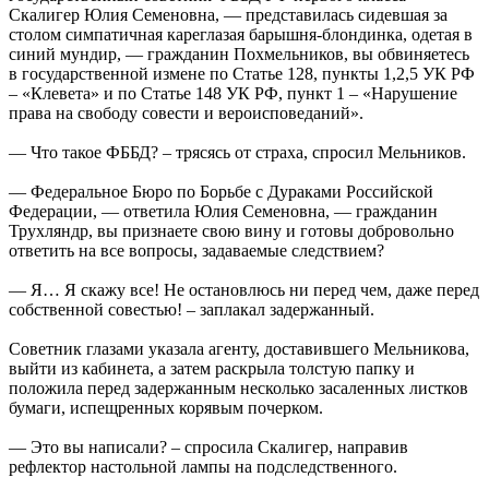
Скалигер Юлия Семеновна, — представилась сидевшая за
столом симпатичная кареглазая барышня-блондинка, одетая в
синий мундир, — гражданин Похмельников, вы обвиняетесь
в государственной измене по Статье 128, пункты 1,2,5 УК РФ
– «Клевета» и по Статье 148 УК РФ, пункт 1 – «Нарушение
права на свободу совести и вероисповеданий».
— Что такое ФББД? – трясясь от страха, спросил Мельников.
— Федеральное Бюро по Борьбе с Дураками Российской
Федерации, — ответила Юлия Семеновна, — гражданин
Трухляндр, вы признаете свою вину и готовы добровольно
ответить на все вопросы, задаваемые следствием?
— Я… Я скажу все! Не остановлюсь ни перед чем, даже перед
собственной совестью! – заплакал задержанный.
Советник глазами указала агенту, доставившего Мельникова,
выйти из кабинета, а затем раскрыла толстую папку и
положила перед задержанным несколько засаленных листков
бумаги, испещренных корявым почерком.
— Это вы написали? – спросила Скалигер, направив
рефлектор настольной лампы на подследственного.