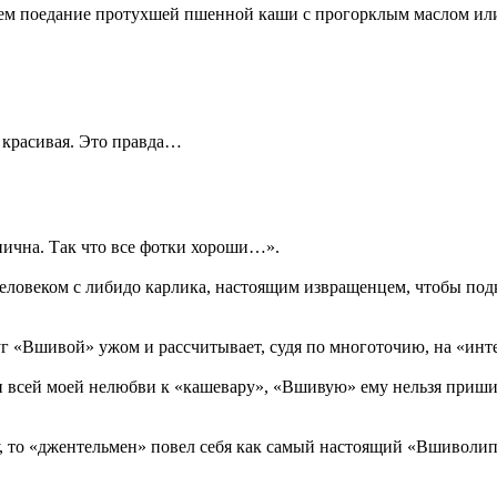
, чем поедание протухшей пшенной каши с прогорклым маслом и
ень красивая. Это правда…
нична. Так что все фотки хороши…».
человеком с либидо карлика, настоящим извращенцем, чтобы под
уг «Вшивой» ужом и рассчитывает, судя по многоточию, на «ин
и всей моей нелюбви к «кашевару», «Вшивую» ему нельзя приши
жу, то «джентельмен» повел себя как самый настоящий «Вшиволи