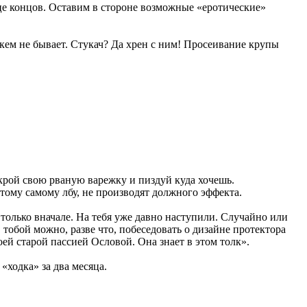
це концов. Оставим в стороне возможные «еротические»
кем не бывает. Стукач? Да хрен с ним! Просеивание крупы
крой свою рваную варежку и пиздуй куда хочешь.
этому самому лбу, не производят должного эффекта.
 только вначале. На тебя уже давно наступили. Случайно или
тобой можно, разве что, побеседовать о дизайне протектора
оей старой пассией Ословой. Она знает в этом толк».
«ходка» за два месяца.