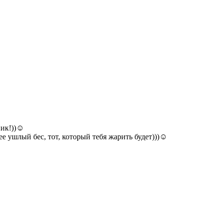
ник!))☺
лее ушлый бес, тот, который тебя жарить будет)))☺