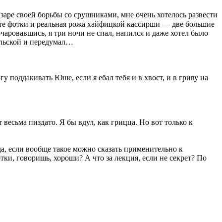
 заре своей борьбы со срушниками, мне очень хотелось развести
о те фотки и реальная рожа хайфицкой кассирши — две большие
чаровавшись, я три ночи не спал, напился и даже хотел было
ыльской и передумал…
 поддакивать Юше, если я ебал тебя и в хвост, и в гриву на
 весьма пиздато. Я бы вдул, как грицца. Но вот только к
да, если вообще такое можно сказать применительно к
тки, говоришь, хороши? А что за лекция, если не секрет? По