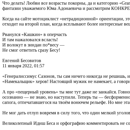
Что делать! Любви все возрасты покорны, да и категорию «Gr
фантазии уважаемого Юма Адонаевича и рассмотрим КОНК
Когда на сайте мотоциклист «нетрадиционной» ориентации, эт
отходит на второй план, когда всплывают более интересные ве
Рванулся «Кашкин» в оперчасть
И там нажаловался всласть!
И волокут в зиндан по*весу —
Не смог ответить сразу Бесу!
Евгений Бесовитов
11 января 2022, 01:57
«Генералиссимус Сазонов, ты сам ничего никогда не решишь, и
«Намекальщик» херов! Настоящий мужик не намекает, а говорит
А про «пещерный уровень» ты мне тут даже не заикайся. Говно
осознанно — не знаю, но наступили. Теперь ты — бесформенное 
сапога, отпечатавшегося на твоём вонючем рельефе. Но мне эта
Не мог дать отлуп вовремя в силу того, что один мелкий уголов
Великолепный Идиш Беса и орфографию комментировать не со