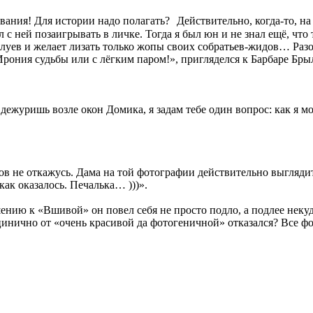
вания! Для истории надо полагать? Действительно, когда-то, на
с ней позаигрывать в личке. Тогда я был юн и не знал ещё, чт
елуев и желает лизать только жопы своих собратьев-жидов… Разо
Ирония судьбы или с лёгким паром!», пригляделся к Барбаре Бр
журишь возле окон Домика, я задам тебе один вопрос: как я могу
лов не откажусь. Дама на той фотографии действительно выглядит
ак оказалось. Печалька… )))».
шению к «Вшивой» он повел себя не просто подло, а подлее неку
цинично от «очень красивой да фотогеничной» отказался? Все фо