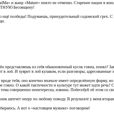
andMa» и жанр «Mature» никто не отменял. Старение нации в кон
РЕТНУЮ Бесовщину!
о ещё полбеды! Подумаешь, принудительный содомский грех. С 
щи.
бо представляешь из себя обыкновенный кусок говна, понял? За
 в лоб. И хуярит в лоб кулаком, если разговоры, адресованные 
 вроде тебя, оно конечно вначале имеет определённую форму, но
говно. О какой тактичности и культуре тут может идти речь? С 
 тема совершенно неинтересна, извини. Побесебуй об этом со св
ник шепчет оперу по любому поводу. В результате у меня вторая 
бираюсь. А вот о «настоящем мужике» поговорим!