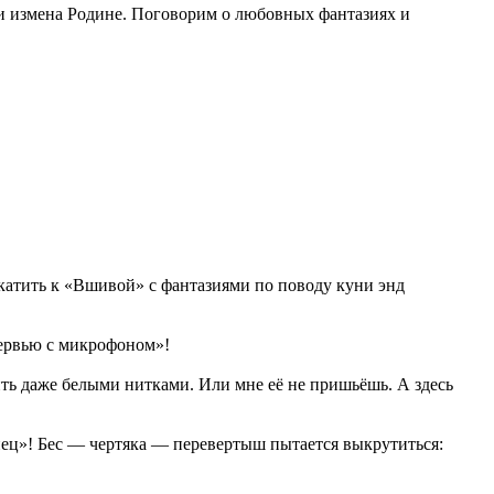
ли измена Родине. Поговорим о любовных фантазиях и
катить к «Вшивой» с фантазиями по поводу куни энд
тервью с микрофоном»!
ть даже белыми нитками. Или мне её не пришьёшь. А здесь
пец»! Бес — чертяка — перевертыш пытается выкрутиться: