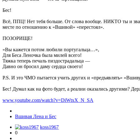
Бес!
Всё, ППЦ! Нет тебя больше. От слова вообще. НИКТО ты и зват
месте по отношению к «Вшивой» «перестоял».
ПОЗОРИЩЕ!
«Вы кажется потом любили португальца…»,
Для Беса Леночка была милей всего!
Тяжка теперь печаль пиздострадальца —
Давно он бросил даму сердца своего!
P.S. И это ЧМО пытается учить других и «предъявлять» «Вши
Бес! Думал как на фото будет, а реалии оказались другими? Де
www.youtube.com/watch?v=DiWtxX_N_SA
Вшивая Лена и Бес
koss1967
0