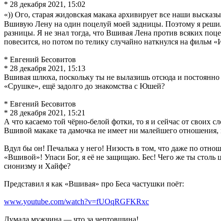
* 28 декабря 2021, 15:02
«)) Ого, старая жидовская макака архивирует все наши высказы
Вшивую Лену на один поцелуй моей задницы. Поэтому я решил 
разницы. Я не знал тогда, что Вшивая Лена против всяких поц
повесится, но потом по телику случайно наткнулся на фильм «
* Евгений Бесовитов
* 28 декабря 2021, 15:13
Вшивая шлюха, поскольку ты не вылазишь отсюда и постоянно де
«Срушке», ещё задолго до знакомства с Юшей?
* Евгений Бесовитов
* 28 декабря 2021, 15:21
А что касаемо той чёрно-белой фотки, то я и сейчас от своих с
Вшивой макаке та дамочка не имеет ни малейшего отношения, к
Вдул бы он! Печалька у него! Низость в том, что даже по отно
«Вшивой»! Упаси Бог, я её не защищаю. Бес! Чего же ты столь 
сионизму и Хайфе?
Представил я как «Вшивая» про Беса частушки поёт:
www.youtube.com/watch?v=fUOqRGFKRxc
Думала мужчина — что за чертовщина!