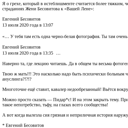
Я о грехе, который в истеблишменте считается более тяжким
страданиях Жени Бесовитова к «Вашей Лене»:
Евгений Бесовитов
13 июля 2020 года в 13:07
«… У тебя там есть одна черно-белая фотография. Ты там оч
Евгений Бесовитов
13 июля 2020 года в 13:35 …
Наверно та, где лекцию читаешь. Да в общем ты весьма фотоге
Твою ж мать!!! Это насколько надо быть психически больным 
ануслинга?!?!?
Многоточие ещё ставит, кавалер недообрезанный! Вьётся вокр
Можно просто сказать — Пидар*c! И на этом закрыть тему. Пр
такое непотребство, тьфу, на глазах всего сообщества!
А вот когда вылезла сия грязная и неприличная история нару
* Евгений Бесовитов