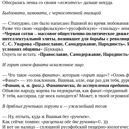
Обосралась ленка со своим «
ложитесь
» дальше некуда.
Быдловата, хамовата, с черносотенной гнильцой
— Стопудово, сие было написано Вшивой во время любования 
Разве что свою «юдофильскую»/«русофобскую» «гнильцу» ленк
«
Черная сотня – массовое общественно-политическое движен
интеллектуальной элиты, возникшее для борьбы с революци
С. С. Уварова «Православие, Самодержавие, Народность».
условиях общины
» (Букварь).
Охуеть не встать: «
Православие, Самодержавие, Народность
И горит огнем фаната искаженное лицо
— Что такое «
огонь фаната
», которым «
горит лицо
»? «
Огонь 
«Фанат» — это поклонник. Вшивая, алле, еще раз для тебя, ду
«
Фанат, а, м. (разг.). Фанатически, до исступления преданн
Объясни народу, корова ты недокрытая, как фанат-«преданный
У тебя, кассирша, где моск находится? Может, в твоей огромно
В дряблых рученьках хоругви и — ужаснейший тесак
— Ну, ептыть, куда ж Вшивая без «
рученек
».
Как сейчас помню: «
расцепила обе две ручонки
»©. )))
И вот он налицо – сплошной русофобский пещерно-зоологическ