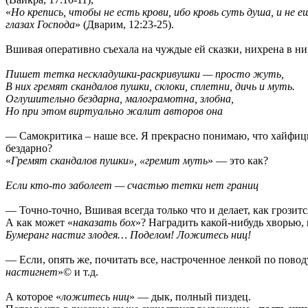
«
Но крепись, чтобы не есть крови, ибо кровь суть душа, и не
глазах Господа
» (Дварим, 12:23-25).
Вшивая оперативно съехала на чуждые ей сказки, нихрена в них
Пишет тетка нескладушки-раскривушки — просто жуть,
В них гремят скандалов пушки, склоки, сплетни, дичь и муть.
Оглушительно бездарна, малограмотна, злобна,
Но при этом виртуально жалит авторов она
— Самокритика – наше все. Я прекрасно понимаю, что хайфицк
бездарно?
«
Гремят скандалов пушки», «гремит муть
» — это как?
Если кто-то заболеет — счастью тетки нет границ
— Точно-точно, Вшивая всегда только что и делает, как грозитс
А как может «
наказать бох
»? Наградить какой-нибудь хворью,
Бумеранг настиг злодея… Поделом! Ложитесь ниц!
— Если, опять же, почитать все, настроченное ленкой по поводу
настигнет
»© и т.д.
А которое «
ложитесь ниц
» — дык, полный пиздец.