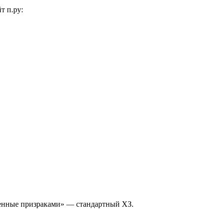
т п.ру:
енные призраками» — стандартный ХЗ.