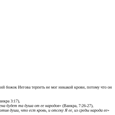
ий божок Иегова терпеть не мог никакой крови, потому что он
аикра 3:17),
чена будет та душа от ее народов
» (Ваикра, 7:26-27),
ив души, что ест кровь, и отсеку Я ее, из среды народа ее
»