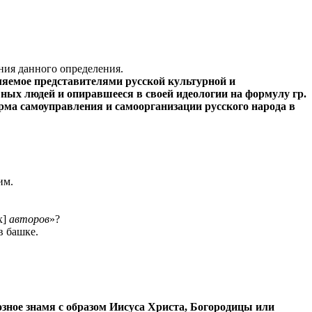
ния данного определения.
вляемое представителями русской культурной и
ных людей и опиравшееся в своей идеологии на формулу гр.
ма самоуправления и самоорганизации русского народа в
им.
х]
авторов
»?
в башке.
озное знамя с образом Иисуса Христа, Богородицы или