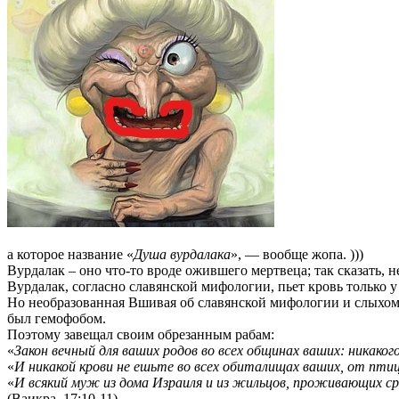
а которое название «
Душа вурдалака
», — вообще жопа. )))
Вурдалак – оно что-то вроде ожившего мертвеца; так сказать, 
Вурдалак, согласно славянской мифологии, пьет кровь только 
Но необразованная Вшивая об славянской мифологии и слыхом 
был гемофобом.
Поэтому завещал своим обрезанным рабам:
«
Закон вечный для ваших родов во всех общинах ваших: никаког
«
И никакой крови не ешьте во всех обиталищах ваших, от птиц
«
И всякий муж из дома Израиля и из жильцов, проживающих сре
(Ваикра, 17:10-11),