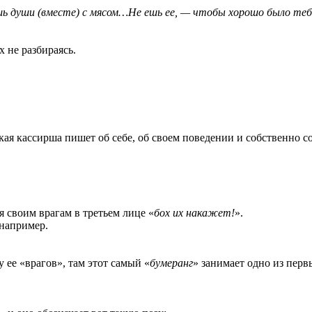
 ешь души (вместе) с мясом…Не ешь ее, — чтобы хорошо было теб
 не разбираясь.
ая кассирша пишет об себе, об своем поведении и собственно 
я своим врагам в третьем лице «
бох их накажет!
».
 например.
 ее «врагов», там этот самый «
бумеранг
» занимает одно из перв