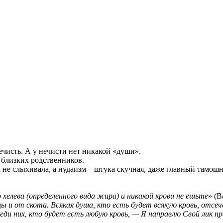
нечисть. А у нечисти нет никакой «души».
у близких родственников.
не слыхивала, а иудаизм – штука скучная, даже главный тамошн
о хелева (определенного вида жира) и никакой крови не ешьте
» (В
ы и от скота. Всякая душа, кто есть будет всякую кровь, отсе
ди них, кто будет есть любую кровь, — Я направлю Свой лик прот