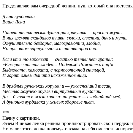
Представляю вам очередной ленкин пук, который она постесняла
Душа вурдалака
Ваша Лена
Пишет тетка нескладушки-раскривушки — просто жуть,
В них гремят скандалов пушки, склоки, сплетни, дичь и муть.
Оглушительно бездарна, малограмотна, злобна,
Но при этом виртуально жалит авторов она.
Если кто-то заболеет — счастью тетки нет границ:
«Бумеранг настиг злодея… Поделом! Ложитесь ниц!»
Быдловата, хамовата, с черносотенной гнильцой,
И горит огнем фаната искаженное лицо.
В дряблых рученьках хоругви и — ужаснейший тесак,
Местью жгучею обуглен виртуальный вурдалак.
Да… бывают в жизни знаки: на устах — сладчайший мед,
А душонка вурдалака у живых здоровье пьет.
***
Начну с картинки.
Зачем Вшивая ленка решила проиллюстрировать свой пердеж 
Но мало этого, ленка почему-то взяла на себя смелость испорт