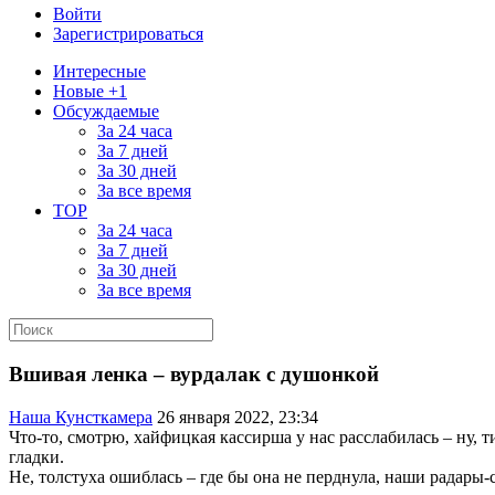
Войти
Зарегистрироваться
Интересные
Новые +1
Обсуждаемые
За 24 часа
За 7 дней
За 30 дней
За все время
TOP
За 24 часа
За 7 дней
За 30 дней
За все время
Вшивая ленка – вурдалак с душонкой
Наша Кунсткамера
26 января 2022, 23:34
Что-то, смотрю, хайфицкая кассирша у нас расслабилась – ну, 
гладки.
Не, толстуха ошиблась – где бы она не перднула, наши радары