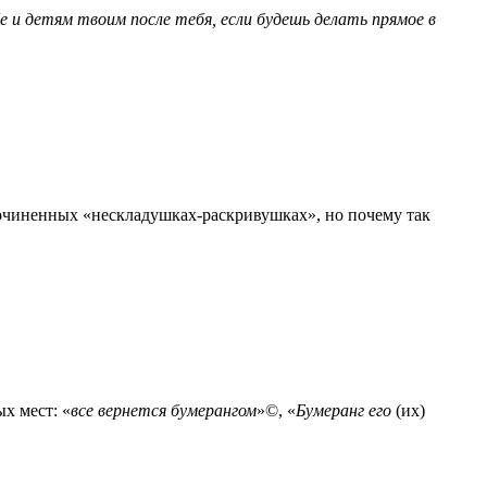
е и детям твоим после тебя, если будешь делать прямое в
сочиненных «нескладушках-раскривушках», но почему так
ых мест: «
все вернется бумерангом
»©, «
Бумеранг его
(их)