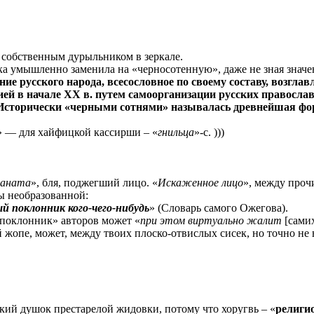
собственным дурыльником в зеркале.
а умышленно заменила на «черносотенную», даже не зная значе
ие русского народа, всесословное по своему составу, возгла
ей в начале ХХ в. путем самоорганизации русских православ
 Исторически «черными сотнями» называлась древнейшая фор
» — для хайфицкой кассирши – «
гнильца
»-с. )))
фаната
», бля, поджегший лицо. «
Искаженное лицо
», между проч
ры необразованной:
ый поклонник кого-чего-нибудь
» (Словарь самого Ожегова).
 поклонник» авторов может «
при этом виртуально жалит
[сами
й жопе, может, между твоих плоско-отвислых сисек, но точно не 
ий душок престарелой жидовки, потому что хоругвь – «
религи