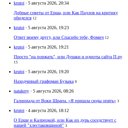
krutoi
· 5 августа 2026, 20:34
Добрые советы от Ерша, или Как Падлов на критику
обиделся
12
krutoi
· 5 августа 2026, 19:23
Ответ моему другу, или Спасибо тебе, Фомич
12
krutoi
· 5 августа 2026, 19:21
Просто "на поржать", или Дураки и идиоты сайта П.ру
15
krutoi
· 5 августа 2026, 19:20
Находчивый графоман Бузыка
9
natakery
· 5 августа 2026, 08:26
Галиниада от Воки Шрапа. «Я пришла сюды опять»
3
krutoi
· 4 августа 2026, 18:12
О Ерше и Калрецкой, или Как их дурь соседствует с
нашей "хлестаковщиной"
3