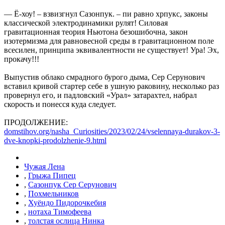
— Ё-хоу! – взвизгнул Сазонпук. – пи равно хрпукс, законы
классической электродинамики рулят! Силовая
гравитационная теория Ньютона безошибочна, закон
изотермизма для равновесной среды в гравитационном поле
всесилен, принципа эквивалентности не существует! Ура! Эх,
прокачу!!!
Выпустив облако смрадного бурого дыма, Сер Серунович
вставил кривой стартер себе в ушную раковину, несколько раз
провернул его, и падловский «Урал» затарахтел, набрал
скорость и понесся куда следует.
ПРОДОЛЖЕНИЕ:
domstihov.org/nasha_Curiosities/2023/02/24/vselennaya-durakov-3-
dve-knopki-prodolzhenie-9.html
Чужая Лена
,
Грыжа Пипец
,
Сазонпук Сер Серунович
,
Похмельников
,
Хуёндо Пидорочкебия
,
нотаха Тимофеева
,
толстая ослица Нинка