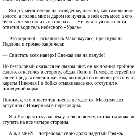
— Яйца у меня теперь на загляденье, блестят, как самоварное
золото, а голова мне и даром не нужна, в ней есть мозг, а его
очень тяжело носить на плечах. — Не чувствуя опасности,
ответил водитель небесного «Урала».
— Это хорошо! – оскалилась Максимусасс, прыгнула на
Падлова и громко закричала:
— Свистать всех наверх! Свежая еда на палубе!
Но безголовый оказался не лыком шит, он выполнил тройное
сальто, откатился в сторону, обдал Лено и Тимофею струей из
своей предстательной железы, вытащил из валенка рессору от
кареты Николая I и бойко отмахиваясь ею, отступил к
пипецевой корме.
Понимая, что просто так поесть не удастся, Максимусасс
вступила с Номерным в переговоры.
— Я и Логорея откусываем у тебя по яичку, потом ты можешь
ступать на все четыре стороны.
— А я, а мне?! – потребовал свою долю надутый Грыжа.