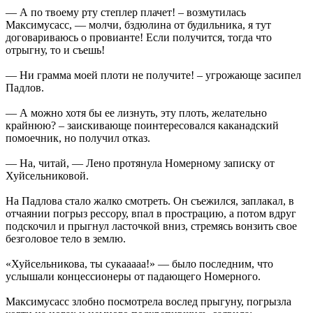
— А по твоему рту степлер плачет! – возмутилась
Максимусасс, — молчи, бздюлина от будильника, я тут
договариваюсь о провианте! Если получится, тогда что
отрыгну, то и съешь!
— Ни грамма моей плоти не получите! – угрожающе засипел
Падлов.
— А можно хотя бы ее лизнуть, эту плоть, желательно
крайнюю? – заискивающе поинтересовался каканадский
помоечник, но получил отказ.
— На, читай, — Лено протянула Номерному записку от
Хуйсельниковой.
На Падлова стало жалко смотреть. Он съежился, заплакал, в
отчаянии погрыз рессору, впал в прострацию, а потом вдруг
подскочил и прыгнул ласточкой вниз, стремясь вонзить свое
безголовое тело в землю.
«Хуйсельникова, ты сукааааа!» — было последним, что
услышали концессионеры от падающего Номерного.
Максимусасс злобно посмотрела вослед прыгуну, погрызла