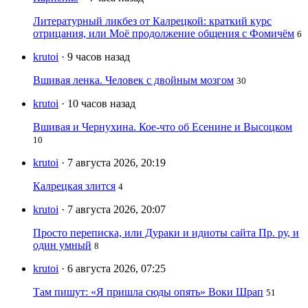
Литературный ликбез от Калрецкой: краткий курс
отрицания, или Моё продолжение общения с Фомичём
6
krutoi
· 9 часов назад
Вшивая ленка. Человек с двойным мозгом
30
krutoi
· 10 часов назад
Вшивая и Чернухина. Кое-что об Есенине и Высоцком
10
krutoi
· 7 августа 2026, 20:19
Калрецкая злится
4
krutoi
· 7 августа 2026, 20:07
Просто переписка, или Дураки и идиоты сайта Пр. ру, и
один умный
8
krutoi
· 6 августа 2026, 07:25
Там пишут: «Я пришла сюды опять» Воки Шрап
51