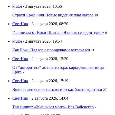
krutoi
· 3 августа 2026, 10:56
Страхи Ержа, или Новые видения плагиатора
19
СветНик
· 3 августа 2026, 08:20
Галиниада от Воки Шрапа. «Я опять сегодни здесь»
6
krutoi
· 2 августа 2026, 19:54
Как Ержь Падлов с прозарянами встречался
21
СветНик
· 2 августа 2026, 15:20
От "авторитета" до плагиатора: карьерная лестница
Ержа
7
СветНик
· 2 августа 2026, 15:19
Вшивая ленка и ее патологическая боязнь критики
27
СветНик
· 2 августа 2026, 14:04
Там пишут: «Жизнь без мозга» Изя Вайснегер
9