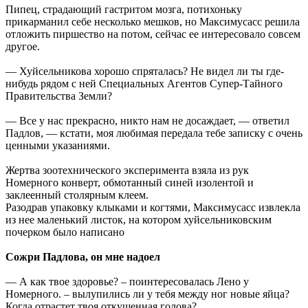
Пипец, страдающий гастритом мозга, потихоньку
прикарманил себе несколько мешков, но Максимусасс решила
отложить пиршество на потом, сейчас ее интересовало совсем
другое.
— Хуйсельникова хорошо спряталась? Не видел ли ты где-
нибудь рядом с ней Специальных Агентов Супер-Тайного
Правительства Земли?
— Все у нас прекрасно, никто нам не досаждает, — ответил
Падлов, — кстати, моя любимая передала тебе записку с очень
ценными указаниями.
Жертва зоотехнического эксперимента взяла из рук
Номерного конверт, обмотанный синей изолентой и
заклеенный столярным клеем.
Разодрав упаковку клыками и когтями, Максимусасс извлекла
из нее маленький листок, на котором хуйсельниковским
почерком было написано
Сожри Падлова, он мне надоел
— А как твое здоровье? – поинтересовалась Лено у
Номерного. – вылупились ли у тебя между ног новые яйца?
Когда отрастет твоя откушенная голова?