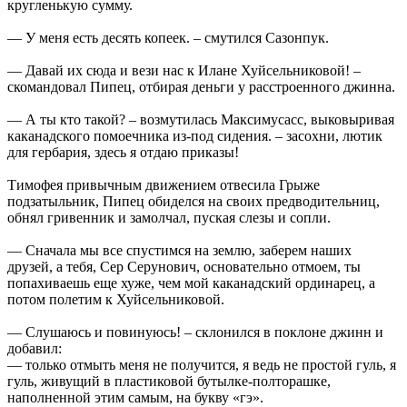
кругленькую сумму.
— У меня есть десять копеек. – смутился Сазонпук.
— Давай их сюда и вези нас к Илане Хуйсельниковой! –
скомандовал Пипец, отбирая деньги у расстроенного джинна.
— А ты кто такой? – возмутилась Максимусасс, выковыривая
каканадского помоечника из-под сидения. – засохни, лютик
для гербария, здесь я отдаю приказы!
Тимофея привычным движением отвесила Грыже
подзатыльник, Пипец обиделся на своих предводительниц,
обнял гривенник и замолчал, пуская слезы и сопли.
— Сначала мы все спустимся на землю, заберем наших
друзей, а тебя, Сер Серунович, основательно отмоем, ты
попахиваешь еще хуже, чем мой каканадский ординарец, а
потом полетим к Хуйсельниковой.
— Слушаюсь и повинуюсь! – склонился в поклоне джинн и
добавил:
— только отмыть меня не получится, я ведь не простой гуль, я
гуль, живущий в пластиковой бутылке-полторашке,
наполненной этим самым, на букву «гэ».