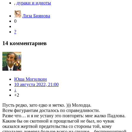
,
дураки и идиоты
Лиза Биянова
0
?
14
комментариев
Юша Могилкин
10 августа 2022, 21:00
↓
+2
Пусть редко, зато едко и метко. ))) Молодца.
Всем фигурантам досталось по справедливости.
Разве что… и я не устану это повторять: мне жалко Падлова.
Каким бы он скотиной и прощелыгой не был, но чувак
оказался жертвой предательства со стороны той, кому
страдалец доверял больше всего на срушке – беспринципной