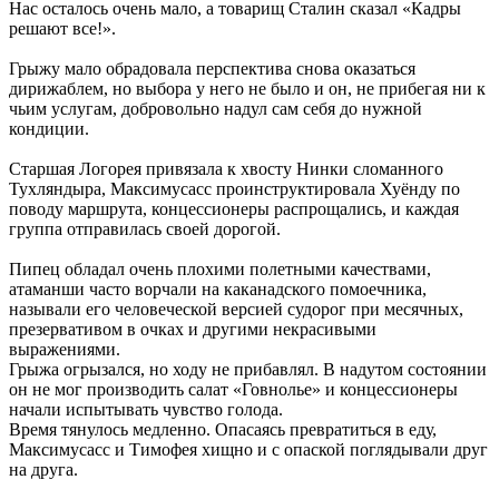
Нас осталось очень мало, а товарищ Сталин сказал «Кадры
решают все!».
Грыжу мало обрадовала перспектива снова оказаться
дирижаблем, но выбора у него не было и он, не прибегая ни к
чьим услугам, добровольно надул сам себя до нужной
кондиции.
Старшая Логорея привязала к хвосту Нинки сломанного
Тухляндыра, Максимусасс проинструктировала Хуёнду по
поводу маршрута, концессионеры распрощались, и каждая
группа отправилась своей дорогой.
Пипец обладал очень плохими полетными качествами,
атаманши часто ворчали на каканадского помоечника,
называли его человеческой версией судорог при месячных,
презервативом в очках и другими некрасивыми
выражениями.
Грыжа огрызался, но ходу не прибавлял. В надутом состоянии
он не мог производить салат «Говнолье» и концессионеры
начали испытывать чувство голода.
Время тянулось медленно. Опасаясь превратиться в еду,
Максимусасс и Тимофея хищно и с опаской поглядывали друг
на друга.