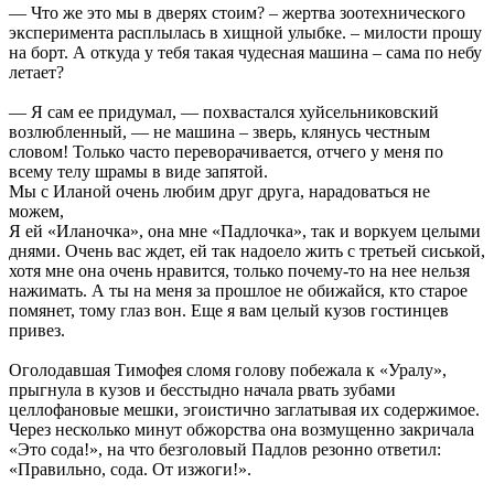
— Что же это мы в дверях стоим? – жертва зоотехнического
эксперимента расплылась в хищной улыбке. – милости прошу
на борт. А откуда у тебя такая чудесная машина – сама по небу
летает?
— Я сам ее придумал, — похвастался хуйсельниковский
возлюбленный, — не машина – зверь, клянусь честным
словом! Только часто переворачивается, отчего у меня по
всему телу шрамы в виде запятой.
Мы с Иланой очень любим друг друга, нарадоваться не
можем,
Я ей «Иланочка», она мне «Падлочка», так и воркуем целыми
днями. Очень вас ждет, ей так надоело жить с третьей сиськой,
хотя мне она очень нравится, только почему-то на нее нельзя
нажимать. А ты на меня за прошлое не обижайся, кто старое
помянет, тому глаз вон. Еще я вам целый кузов гостинцев
привез.
Оголодавшая Тимофея сломя голову побежала к «Уралу»,
прыгнула в кузов и бесстыдно начала рвать зубами
целлофановые мешки, эгоистично заглатывая их содержимое.
Через несколько минут обжорства она возмущенно закричала
«Это сода!», на что безголовый Падлов резонно ответил:
«Правильно, сода. От изжоги!».