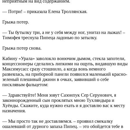
неприятным на вид содержанием.
— Потри! – приказала Елена Троллянская.
Грыжа потер.
— Ты бутылку три, а не у себя между ног, унитаз на лыжах! –
Тимофея треснула Пипеца ладонью по затылку.
Грыжа потер снова.
Кабину «Урала» заволокло вонючим дымом, стекла запотели,
концессионеры сделались липкими на ощупь, видавшую виды
Максимусасс сразу стошнило, а когда вонь немного
развеялась, на приборной панели появился маленький красно-
зеленый плешивый джинн в очках, заявивший о себе
писклявым фальцетом:
— Здравствуйте! Меня зовут Сазонпук Сер Серунович, я
законнорожденный сын проклятых мною Тухляндыра и
Хуёнды. Скажите, куда нужно ехать и я доставлю вас к месту
назначения.
— Мы просто так не доставляемся. – проявил смекалку
ошалевший от дурного запаха Пипец. – это обойдется тебе в