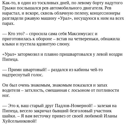
Как-то, в один из тоскливых дней, по левому борту надутого
Грыжи послышался рев автомобильного двигателя. Рев
нарастал, и вскоре, сквозь облачную пелену, концессионеры
разглядели ржавую машину «Урал», несущуюся к ним на всех
парах.
— Кто это? – спросила сама себя Максимусасс и
приготовилась к обороне – встав на четвереньки, обнажила
клыки и пустила ядовитую слюну.
«Урал» затормозил и плавно пришвартовался у левой ноздри
Пипеца.
— Прими швартовый! – раздался из кабины чей-то
надтреснутый голос.
Он был очень знакомым, знакомым показался и запах
водителя – затхлость, смешанная с лосьоном от потливости
ног.
— Это я, ваш старый друг Падлов-Номерной! – залезая на
Пипеца, весело закричал бывший безголовый участник
шайки. – Я вам весточку привез от своей любимой Иланы
Хуйсельниковой!