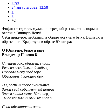
Dfyz
24 августа 2022, 12:58
↑
↓
+2
Фофан не сдается, мудак в очередной раз вылез из норы и
огорчил Вшивую Лену!
Себя придурок изобразил в образе могучего быка, Вшивую в
образе вши, Крафтчука в образе Юпитера:
О Юпитере, быке и вше
Владимир Павлов 8
С неправдою, обижен, споря,
Ревя во весь большой кадык,
Поведал Небу своё горе
Обиженный законом бык:
«О, боги! Жалобе внемлите!
Закон свой собственный поправ,
Зачем лишил меня, Юпитер,
Ты даже малых бычьих прав?!
Свои обязанности знаю –