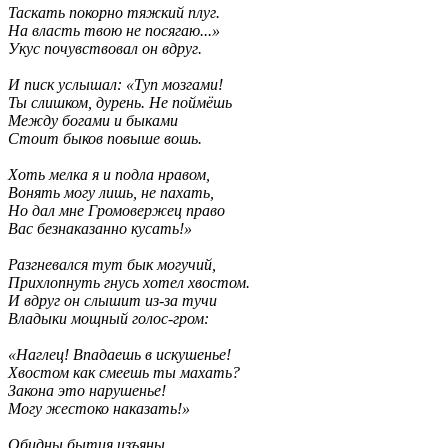
Таскать покорно тяжкий плуг.
На власть твою не посягаю...»
Укус почувствовал он вдруг.
И писк услышал: «Туп мозгами!
Ты слишком, дурень. Не поймёшь
Между богами и быками
Стоит быков повыше вошь.
Хоть мелка я и подла нравом,
Вонять могу лишь, не пахать,
Но дал мне Громовержец право
Вас безнаказанно кусать!»
Разгневался тут бык могучий,
Прихлопнуть гнусь хотел хвостом.
И вдруг он слышит из-за тучи
Владыки мощный голос-гром:
«Наглец! Впадаешь в искушенье!
Хвостом как смеешь ты махать?
Закона это нарушенье!
Могу жестоко наказать!»
Обидны бытия изъяны,