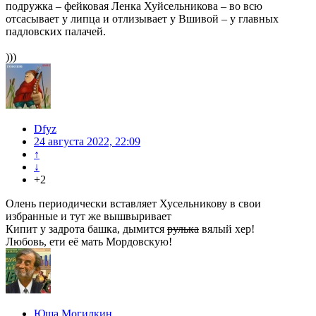
подружка – фейковая Ленка Хуйсельникова – во всю
отсасывает у липца и отлизывает у Вшивой – у главных
падловских палачей.
)))
Dfyz
24 августа 2022, 22:09
↑
↓
+2
Олень периодически вставляет Хусельникову в свои
избранные и тут же вышвыривает
Кипит у задрота башка, дымится
рулька
вялый хер!
Любовь, ети её мать Мордовскую!
Юша Могилкин