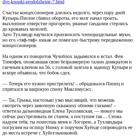
dve-knopki-prodolzhenie-7.html
Счастье концессионеров длилось недолго, через пару дней
Купырь-Писюн сбавил обороты, его мозг начал троить,
выхлопное отверстие прогорело, рваные сандалии стерлись
до кровавых мозолей.
Зато Тухляндр научился произносить членораздельные звуки,
но его «тяф-тяф» никак не помогало быстрому передвижению
концессионеров.
На одном из поворотов Чухоблох задымился и встал. Фея
Тимофея, опоясавшая свою безразмерную талию домкратом и
гаечным ключом на 56, с головой залезла в задницу Купыря и
вскоре объявила, что бобок сдох.
— Теперь его нужно пристрелить! – обрадовался Пипец и
спрятался за широкую спину Максимусасс.
— Ты, Грыжа, настолько узко мыслящий, что можешь
смотреть через замочную скважину обоими глазами! –
ответила дальновидная Елена Троллянская, — никого мы
сейчас расстреливать не станем, а поступим так… Снова
надуем тебя, ты понесешь меня и Логорею, а Тухляндыра
погрузим на ослицу Нинку и поручим Хуёнде сопроводить ее
до места встречи с Хуйсельниковой.