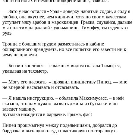
когти на ногах и немного подкрепившись, заявила:
— Зато у нас остался «Урал» доверху набитый содой, а соду я
люблю, она вкуснее, чем кирпичи, хотя по своим качествам
уступает мясу арабов и марокканцев. Грыжа, сдувайся, дальше
мы полетим на ржавой чудо-машине. Тимофея, ты сядешь за
руль.
Троица с большим трудом разместилась в кабине
обшарпанного драндулета, но все попытки его завести ни к
чему не привели.
— Бензин кончился. – с важным видом сказала Тимофея,
указывая на тахометр.
— Могу его насосать. – проявил инициативу Пипец. — мне
не впервой насасывать и отсасывать.
— Я нашла инструкцию. – объявила Максимусасс. – в ней
сказано, что нам нужно вызвать джина из бутылки и он
заведет машину.
Бутылка находится в бардачке. Грыжа, фас!
Пипец прошмыгнул между подельницами, добрался до
бардачка и вытащил оттуда пластиковую полторашку с