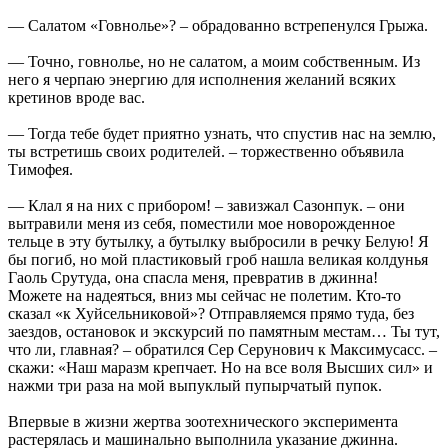
— Салатом «Говнолье»? – обрадованно встрепенулся Грыжа.
— Точно, говнолье, но не салатом, а моим собственным. Из
него я черпаю энергию для исполнения желаний всяких
кретинов вроде вас.
— Тогда тебе будет приятно узнать, что спустив нас на землю,
ты встретишь своих родителей. – торжественно объявила
Тимофея.
— Клал я на них с прибором! – завизжал Сазонпук. – они
вытравили меня из себя, поместили мое новорожденное
тельце в эту бутылку, а бутылку выбросили в речку Белую! Я
бы погиб, но мой пластиковый гроб нашла великая колдунья
Гаоль Срутуда, она спасла меня, превратив в джинна!
Можете на надеяться, вниз мы сейчас не полетим. Кто-то
сказал «к Хуйсельниковой»? Отправляемся прямо туда, без
заездов, остановок и экскурсий по памятным местам… Ты тут,
что ли, главная? – обратился Сер Серунович к Максимусасс. –
скажи: «Наш маразм крепчает. Но на все воля Высших сил» и
нажми три раза на мой выпуклый пупырчатый пупок.
Впервые в жизни жертва зоотехнического эксперимента
растерялась и машинально выполнила указание джинна.