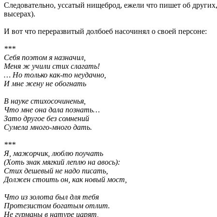
Следовательно, уссатый нищеброд, ежели что пишет об других,
высерах).
И вот что переразвитый долбоеб насочинял о своей персоне:
***
Себя поэтом я назначил,
Меня ж учили стих слагать!
… Но только как-то неудачно,
И мне жену не обогнать
В науке стихосочиненья,
Что мне она дала познать…
Зато другое без сомнений
Сумела много-много дать.
***
Я, мажорчик, люблю поучать
(Хоть знак мягкий леплю на авось):
Стих дешевый не надо писать,
Должен стоить он, как новый мост,
Что из золота был для тебя
Протезистом богатым отлит.
Не гурманы в натуре царят,