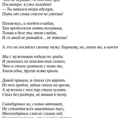
Посмотри: я уже холодею!
— Ты напился вчера вдугаря,
Пить от слова совсем не умеешь!
Похмелись, и поедем в кабак,
Там продолжим опять возлиянья,
Только в деле ты этом слабак,
И со мной не равняйся… не тянешь!
А это он посвятил своему мужу Лирекову, но, опять же, в конт
Мы с муженьком ходили по грибы
И увлеклись их поиском так сильно,
Что и стихи сравнили с ними мы,
Хваля одни, другие всяко крыли.
Домой пришли, я стала суп варить
Из тех грибов, забыв стихи на время,
А муженек с тех пор стихи хулить
Стал без разбора, не вникая в тему.
Скандировал их, словно автомат,
Не соблюдая всех акцентных пауз,
Многоударных слов не слыша лад,