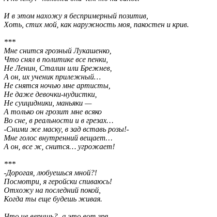
И в этом нахожу я беспримерный позитив,
Хоть, стих мой, как наружность моя, пакостен и крив.
***
Мне снится грозный Лукашенко,
Что снял в политике все пенки,
Не Ленин, Сталин или Брежнев,
А он, их ученик прилежный…
Не снятся ночью мне артисты,
Не даже девочки-нудистки,
Не суицидники, маньяки —
А только он грозит мне всяко
Во сне, в реальности и в грезах…
-Сними же маску, в зад вставь розы!-
Мне голос внутренний вещает…
А он, все ж, снится… угрожает!
***
-Дорогая, любуешься мной?!
Посмотри, я геройски спиваюсь!
Отхожу на последний покой,
Когда ты еще будешь живая.
Что не веришь?- а это вот зря,