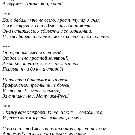
А «гурмэ». Помни это, пиит!
***
Да, с бабами мне не везло, проститутку я снял,
Уже не вручную то сделал, чего так желал.
Она испарилась, я сбрызнул с ее горизонта,
И нету бабла, чтобы вновь ее снять, а не с понтом.
***
Однородные члены я точкой
Отделил (не простой запятой!),
А катрен точкой, все ж, не закончил
Первый, ну и до кучи второй!
Написавши банальность такую,
Графоманом прослыть не боюсь,
И прости Ты меня, обалдуя,
За стишки мои, Матушка-Русь!
***
Скажу вам откровенно то, что я — совсем не я,
И рожа моя в зеркале, конечно, не моя.
Свою-то я под маской похоронной спрятать смог.
А почему?- похожа она чем-то на сапог.