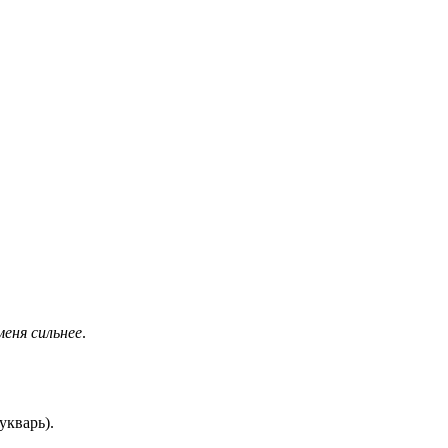
еня сильнее
.
укварь).