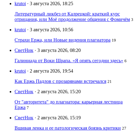
krutoi
· 3 августа 2026, 18:25
Литературный ликбез от Калрецкой: краткий курс
отрицания, или Моё продолжение общения с Фомичём
3
krutoi
· 3 августа 2026, 10:56
Страхи Ержа, или Новые видения плагиатора
19
СветНик
· 3 августа 2026, 08:20
Галиниада от Воки Шрапа. «Я опять сегодни здесь»
6
krutoi
· 2 августа 2026, 19:54
Как Ержь Падлов с прозарянами встречался
21
СветНик
· 2 августа 2026, 15:20
От "авторитета" до плагиатора: карьерная лестница
Ержа
7
СветНик
· 2 августа 2026, 15:19
Вшивая ленка и ее патологическая боязнь критики
27