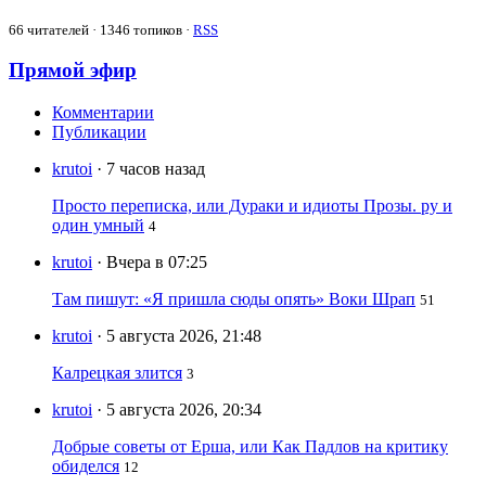
66
читателей · 1346 топиков ·
RSS
Прямой эфир
Комментарии
Публикации
krutoi
· 7 часов назад
Просто переписка, или Дураки и идиоты Прозы. ру и
один умный
4
krutoi
· Вчера в 07:25
Там пишут: «Я пришла сюды опять» Воки Шрап
51
krutoi
· 5 августа 2026, 21:48
Калрецкая злится
3
krutoi
· 5 августа 2026, 20:34
Добрые советы от Ерша, или Как Падлов на критику
обиделся
12