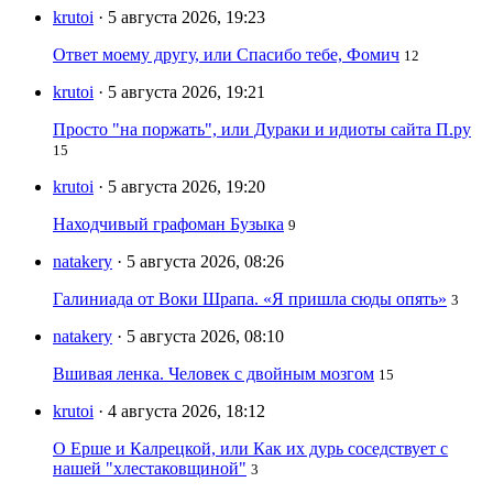
krutoi
· 5 августа 2026, 19:23
Ответ моему другу, или Спасибо тебе, Фомич
12
krutoi
· 5 августа 2026, 19:21
Просто "на поржать", или Дураки и идиоты сайта П.ру
15
krutoi
· 5 августа 2026, 19:20
Находчивый графоман Бузыка
9
natakery
· 5 августа 2026, 08:26
Галиниада от Воки Шрапа. «Я пришла сюды опять»
3
natakery
· 5 августа 2026, 08:10
Вшивая ленка. Человек с двойным мозгом
15
krutoi
· 4 августа 2026, 18:12
О Ерше и Калрецкой, или Как их дурь соседствует с
нашей "хлестаковщиной"
3