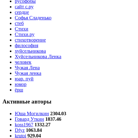
русофобы
сайт с.ру
сердце
Софья Сладенько
стеб
Стихи
Стихи.ру
стихотворение
философия
хуйсельникова
Хуйсельникова Ленка
человек
Чужая Лена
Чужая ленка
юар. пуй
юмор
ёрш
Активные авторы
Юша Могилкин
2304.03
Говард Уткин
1837.46
koss1967
1332.27
Dfyz
1063.84
krutoi
929.04