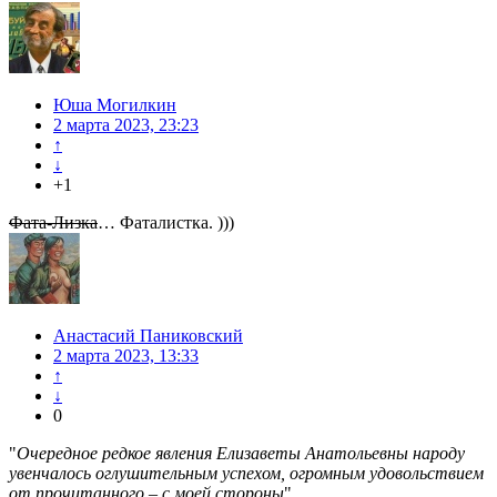
Юша Могилкин
2 марта 2023, 23:23
↑
↓
+1
Фата-Лизка
… Фаталистка. )))
Анастасий Паниковский
2 марта 2023, 13:33
↑
↓
0
"
Очередное редкое явления Елизаветы Анатольевны народу
увенчалось оглушительным успехом, огромным удовольствием
от прочитанного – с моей стороны
"