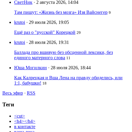
СветНик
· 2 августа 2026, 14:04
Там пишут: «Жизнь без мозга» Изя Вайснегер
9
krutoi
· 29 июля 2026, 19:05
Ещё раз о "русской" Корецкой
29
krutoi
· 28 июля 2026, 19:31
Баллада про вшивую без обсценной лексики, без
единого матерного слова
11
Юша Могилкин
· 28 июля 2026, 18:44
Как Калрецкая и Вша Лена на правду обиделись, или
1:1, бабушки!
18
Весь эфир
·
RSS
Теги
<cut>
<h4></h4>
в контакте
ваша лена