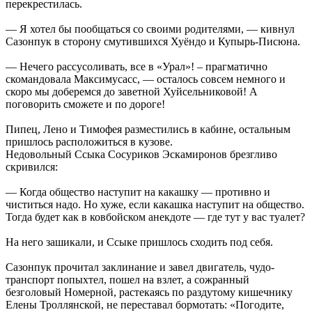
перекрестилась.
— Я хотел бы пообщаться со своими родителями, — кивнул
Сазонпук в сторону смутившихся Хуёндо и Купырь-Писюна.
— Нечего рассусоливать, все в «Урал»! – прагматично
скомандовала Максимусасс, — осталось совсем немного и
скоро мы доберемся до заветной Хуйсельниковой! А
поговорить сможете и по дороге!
Пипец, Лено и Тимофея разместились в кабине, остальным
пришлось расположиться в кузове.
Недовольный Ссыка Сосуриков Эскамиронов брезгливо
скривился:
— Когда общество наступит на какашку — противно и
чиститься надо. Но хуже, если какашка наступит на общество.
Тогда будет как в ковбойском анекдоте — где тут у вас туалет?
На него зашикали, и Ссыке пришлось сходить под себя.
Сазонпук прочитал заклинание и завел двигатель, чудо-
транспорт попыхтел, пошел на взлет, а сожранный
безголовый Номерной, растекаясь по раздутому кишечнику
Елены Троллянской, не переставал бормотать: «Погодите,