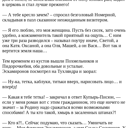
в церковь и стал лучше прежнего!
— А тебе кресло зачем? – спросил безголовый Номерной,
складывая в пазл сказанное неожиданным визитером.
— Я его люблю, это моя женщина. Пусть без сисек, зато очень
удобно, а кожзаменитель такой приятный на ощупь… С ним
уже три раза разводился – называл поутру иначе, Светой, а
она Катя. Оксаной, а она Оля, Машей, а он Вася… Вот так и
вертится земля наша…
Тем временем из кустов вышли Похмельников и
Пидорочкебия, оба довольные и усталые.
Эскамиронов посмотрел на Тухляндра и заорал:
— Ну-ка, тетка, каблуки, титьки вверх, нарисовать лицо… и
вперёд!
— Какая я тебе тетка! – закричал в ответ Купырь-Писюн, —
если у меня роман вот с этим гражданином, это еще ничего не
значит – за Родину надо сражаться всеми возможными
способами! А ты кто такой, хмырь в засаленных штанах?!
— Кто я?!.. Сейчас подумаю, что сказать… Умничать не
хочу… Моя фамилия Эскамиронов, а имя Ссыка Сосуриков. У