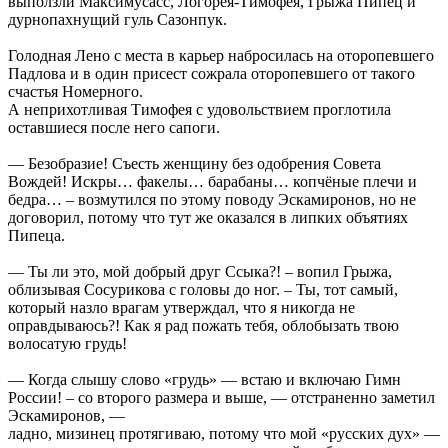
выползли Максимусасс, Логорея-Тимофея, Грыжа Пипец и
дурнопахнущий гуль Сазонпук.
Голодная Лено с места в карьер набросилась на оторопевшего
Падлова и в один присест сожрала оторопевшего от такого
счастья Номерного.
А неприхотливая Тимофея с удовольствием проглотила
оставшиеся после него сапоги.
— Безобразие! Съесть женщину без одобрения Совета
Вождей! Искры… факелы… барабаны… копчёные плечи и
бедра… – возмутился по этому поводу Эскамиронов, но не
договорил, потому что тут же оказался в липких объятиях
Пипеца.
— Ты ли это, мой добрый друг Ссыка?! – вопил Грыжа,
облизывая Сосурикова с головы до ног. – Ты, тот самый,
который назло врагам утверждал, что я никогда не
оправдываюсь?! Как я рад пожать тебя, облобызать твою
волосатую грудь!
— Когда слышу слово «грудь» — встаю и включаю Гимн
России! – со второго размера и выше, — отстраненно заметил
Эскамиронов, —
ладно, мизинец протягиваю, потому что мой «русских дух» —