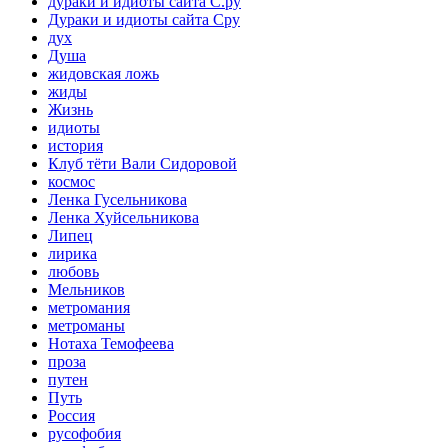
дураки и идиоты сайта С.ру
Дураки и идиоты сайта Сру
дух
Душа
жидовская ложь
жиды
Жизнь
идиоты
история
Клуб тёти Вали Сидоровой
космос
Ленка Гусельникова
Ленка Хуйсельникова
Липец
лирика
любовь
Мельников
метромания
метроманы
Нотаха Темофеева
проза
путен
Путь
Россия
русофобия