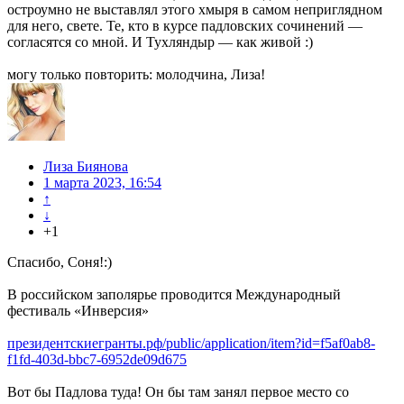
остроумно не выставлял этого хмыря в самом неприглядном
для него, свете. Те, кто в курсе падловских сочинений —
согласятся со мной. И Тухляндыр — как живой :)
могу только повторить: молодчина, Лиза!
Лиза Биянова
1 марта 2023, 16:54
↑
↓
+1
Спасибо, Соня!:)
В российском заполярье проводится Международный
фестиваль «Инверсия»
президентскиегранты.рф/public/application/item?id=f5af0ab8-
f1fd-403d-bbc7-6952de09d675
Вот бы Падлова туда! Он бы там занял первое место со