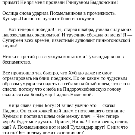
примат! Не зря меня прозвали Гнидуаном Быдлонским!
Ослица снова ударила Похмельникова в промежность.
Купырь-Писюн согнулся от боли и заскулил
— Вот теперь я победил! Ты, старая швабра, узнала силу моих
навозославных экспромтов! И трусливо сбежала от меня! Я —
Супермён всех времён, известный дулюлянт пинкогоновской
клуши!
Нинка в третий раз стукнула копытом и Тухляндыр впал в
беспамятство.
Все произошло так быстро, что Хуёндо даже не смог
отреагировать на блиц-поединок. Но он каким-то чудесным
образом умудрился надеть на себя хоккейный шлем, это его и
спасло, потому что с неба на Пидорочкебиевскую голову
свалился сам Больбумар Падлов-Номерной.
— Яйца слава целы Богу! Я зашел удачно это. – сказал
Падлов. Он снял хоккейный шлем с потерявшего сознание
Хуёнды и поставил шлем себе между плеч. – Чем теперь
«ура!» будет мне думать. Привет, Нинка! Поживаешь, ослица
как? А Похмельников вот и мой Тухляндыр друг! С ним что
это но? Без почему лежит сознания он?