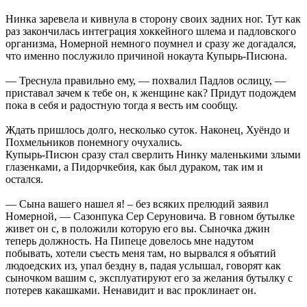
Нинка заревела и кивнула в сторону своих задних ног. Тут как
раз закончилась интеграция хоккейного шлема и падловского
организма, Номерной немного поумнел и сразу же догадался,
что именно послужило причиной нокаута Купырь-Писюна.
— Треснула правильно ему, — похвалил Падлов ослицу, —
приставал зачем к тебе он, к женщине как? Придут подождем
пока в себя и радостную тогда я весть им сообщу.
Ждать пришлось долго, несколько суток. Наконец, Хуёндо и
Похмельников понемногу очухались.
Купырь-Писюн сразу стал сверлить Нинку маленькими злыми
глазенками, а Пидорчкебия, как был дураком, так им и
остался.
— Сына вашего нашел я! – без всяких прелюдий заявил
Номерной, — Сазонпука Сер Серуновича. В говном бутылке
живет он с, в положили которую его вы. Сыночка джин
теперь должность. На Пипеце довелось мне надутом
побывать, хотели съесть меня там, но вырвался я объятий
людоедских из, упал бездну в, падая услышал, говорят как
сыночком вашим с, эксплуатируют его за желания бутылку с
потерев какашками. Ненавидит и вас проклинает он.