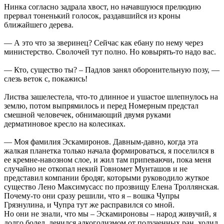
Нинка согласно задрала хвост, но начавшуюся прелюдию
прервал тоненький голосок, раздавшийся из кроны
ближайшего дерева.
— А это что за зверинец? Сейчас как ебану по нему через
министерство. Сволочей тут полно. Но ковырять-то надо вас.
— Кто, существо ты? – Падлов занял оборонительную позу, —
слезь веток с, покажись!
Листва зашелестела, что-то длинное и ушастое шлепнулось на
землю, потом выпрямилось и перед Номерным предстал
смешной человечек, обнимающий двумя руками
дерматиновое кресло на колесиках.
— Моя фамилия Эскамиронов. Давным-давно, когда эта
жалкая планетка только начала формироваться, я поселился в
ее кремне-навозном слое, и жил там припеваючи, пока меня
случайно не откопал некий Говномет Мунташов и не
представил компании бродяг, которыми руководило жуткое
существо Лено Максимусасс по прозвищу Елена Троллянская.
Почему-то они сразу решили, что я – вошка Чупры
Грязнулина, и Чупра тут же расправился со мной.
Но они не знали, что мы – Эскамироновы – народ живучий, я
долго болел, лечился алкоголизмом от полученных ран, ходил