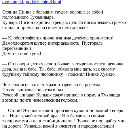
dve-knopki-prodolzhenie-8.html
Ослица Нинка с большим трудом волокла за собой
поломанного Тухляндыра.
Купырь-Писюн скрипел, трещал, цеплял носом землю, громко
стонал и причитал на своем птичьем языке.
— Клобострофония пролонганима дулемма хроногенез!
Демохлократия шупер интернальность! Пустораль
пересъешники!
Дамстер поискуны!
— Он говорит, что у ослиц бывает четыре ипостаси: девочка,
дева, жена и баба. Ты, баба, обязана мне дать, как своему
будущему тайному любовнику. – пояснил Нинке Хуёндо.
Четвероногое в ответ мрачно заревело и треснула
Похмельникова копытом в пах.
Речевой аппарат Купыря сразу пришел в норму и Тухляндр
возопил почти человеческим голосом.
— Ой-ой! Это настоящий произвол кувшиннорылия! Теперь
ты, Нинка, мой личный враг! Я тебя уделаю своими
экспромтами о пенисгибиционизме! Лучше не попадайся мне
на дороге! Узнаешь, какой я клеветун и пародоксальный