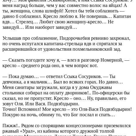
меня наград больше, чем у вас совместно волос на яйцах! А
ты, женщина, слова шлифуй! Хотел бы тебя соблазнить —
давно б соблазнил. Кресло люблю я. Не поверишь… Капитан
вдв… Стрелец… Любит свою женщину-кресло… Не
завидуй… Или наоборот завидуй…
Услышав про соблазнение, Пидорочкебия ревниво захрюкал,
но очень испугался капитана-стрельца вдв и спрятался за
расширившийся от удовольствия похмельниковский зад.
— Сказать погодите хочу я, — влез в разговор Номерной, —
кресло – среднего рода оно, в чем вопрос вот.
— Пока думаю… — ответил Ссыка Сосуриков. — Ты
девчонка, а я мальчик… Был во всяких горах. Но давно…
Меня санитары загружали, когда я у дома Окуджавы
стольники собирал на оплату дворников!.. По-офицерски бы
сказал, но не пропустят. Кресло – оно… Ну, правильно, его
зовут Оля. Или Вася. Подвзбздырин.
Точно! Вспомнил! Мое кресло – это Оля-Вася Подвзбздырин!
Покурю на ночь, обниму то, что Бог послал и спать…
Пжжж!.. Рядом со спорящими концессионерами приземлился
ржавый «Урал», из кабины которого дружной толпой