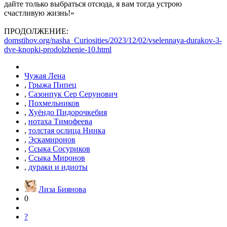
дайте только выбраться отсюда, я вам тогда устрою
счастливую жизнь!»
ПРОДОЛЖЕНИЕ:
domstihov.org/nasha_Curiosities/2023/12/02/vselennaya-durakov-3-
dve-knopki-prodolzhenie-10.html
Чужая Лена
,
Грыжа Пипец
,
Сазонпук Сер Серунович
,
Похмельников
,
Хуёндо Пидорочкебия
,
нотаха Тимофеева
,
толстая ослица Нинка
,
Эскамиронов
,
Ссыка Сосуриков
,
Ссыка Миронов
,
дураки и идиоты
Лиза Биянова
0
?