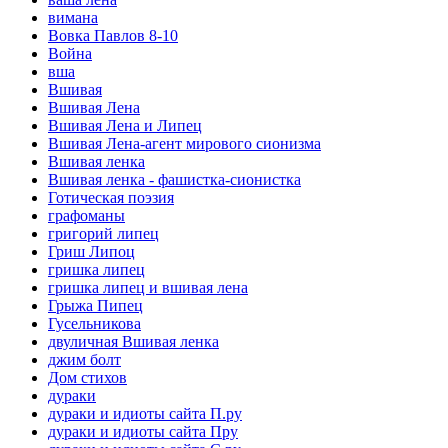
вимана
Вовка Павлов 8-10
Война
вша
Вшивая
Вшивая Лена
Вшивая Лена и Липец
Вшивая Лена-агент мирового сионизма
Вшивая ленка
Вшивая ленка - фашистка-сионистка
Готическая поэзия
графоманы
григорий липец
Гриш Липоц
гришка липец
гришка липец и вшивая лена
Грыжа Пипец
Гусельникова
двуличная Вшивая ленка
джим болт
Дом стихов
дураки
дураки и идиоты сайта П.ру
дураки и идиоты сайта Пру