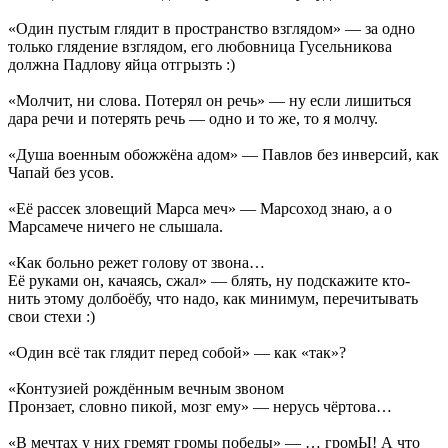
«Один пустым глядит в пространство взглядом» — за одно
только глядение взглядом, его любовница Гусельникова
должна Падлову яйца отгрызть :)
«Молчит, ни слова. Потерял он речь» — ну если лишиться
дара речи и потерять речь — одно и то же, то я молчу.
«Душа военным обожжёна адом» — Павлов без инверсий, как
Чапай без усов.
«Её рассек зловещий Марса меч» — Марсоход знаю, а о
Марсамече ничего не слышала.
«Как больно режет голову от звона…
Её руками он, качаясь, сжал» — блять, ну подскажите кто-
нить этому долбоёбу, что надо, как минимум, перечитывать
свои стехи :)
«Один всё так глядит перед собой» — как «так»?
«Контузией рождённым вечным звоном
Пронзает, словно пикой, мозг ему» — нерусь чёртова…
«В мечтах у них гремят громы победы» — … громЫ! А что