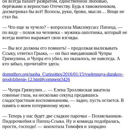
он всегда пахнет развратом, единственной любовью,
берёзками и верностью Отечеству. Будь я таможенником,
досматривал бы всё! Волосы, руки, брови, мысли… Вещи не
стал бы.
— Что еще за чучело? – вопросила Максимусасс Пипеца, —
по виду – похож на человека – мужика-лапотника, который не
всегда внятно выражает свои взгляды.
— Вы все должны его помнить! – продолжая вылизывать
Ссыку, ответил Грыжа, — он был мандавошкой Чупры
Грязнулина, и Чупра его убил, но оказалось, не навсегда. А
кто забыл, прочитайте здесь:
domstihov.org/nasha_Curiosities/2016/01/15/vselennaya-durakov-
prodolzhenie-12.html#comment3426
— Чупра Грязнулин… — Елена Троллянская закатила
совиные глаза, на несколько секунд предавшись
сладострастным воспоминаниям, — ладно, пусть остается. В
память о моем потерянному муже.
— Теперь у нас будет две сладкие парочки – Похмельников-
Пидорочкебия и Пипец-Ссыка. Ну и команда подобралась,
прости, господи! — захохотала Тимофея и злорадно