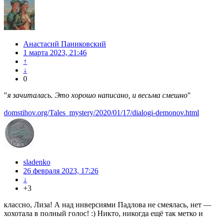
Анастасий Паниковский
1 марта 2023, 21:46
↑
↓
0
"
я зачиталась. Это хорошо написано, и весьма смешно
"
domstihov.org/Tales_mystery/2020/01/17/dialogi-demonov.html
sladenko
26 февраля 2023, 17:26
↓
+3
классно, Лиза! А над инверсиями Падлова не смеялась, нет —
хохотала в полный голос! :) Никто, никогда ещё так метко и