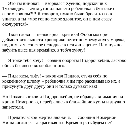
— Это ты виноват! – взорвался Хуёндо, подскочив к
Тухляндру. – зачем утопил нашего ребеночка в бутылке с
своим говном?!!! Я говорил, нужно было бросить его в
унитаз, а ты «мое говно самое ядовитое, он в нем сразу
окочурится!»
— Твои слова — пеньюарная критика! Фобосмогория
деймоствительности хронорикошетит по моему анусу моряка,
поднимая масонское исподнее в психоплаценте. Нам нужно
забуйть высе нья времяйко, я тебуя хуйчу!
— Я тоже тебя хочу! – сбавил обороты Пидорочкебия, ласково
обняв бывшего возлюбленного.
— Пидарасы, тьфу! – закричал Падлов, стуча себя по
хоккейному шлему. – ребеночка я им про рассказываю их, а
присунуть друг другу они и только думают как!
Но Похмельников и Пидорочкебия, не обращая внимания на
крики Номерного, перебрались в ближайшие кусты и дружно
запыхтели.
— Предательской жертва любви я. — сообщил Номерной
Нинке-ослице. – а красивая ты. Время терять будем не?