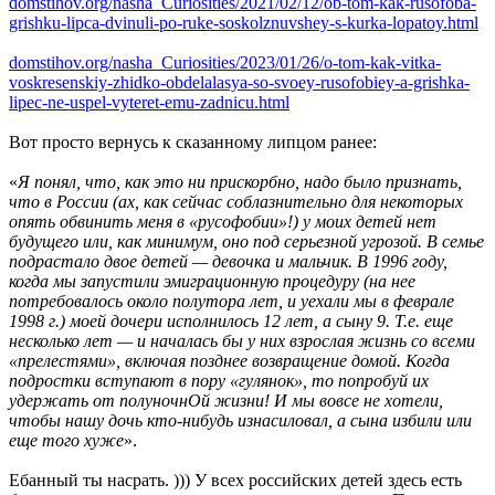
domstihov.org/nasha_Curiosities/2021/02/12/ob-tom-kak-rusofoba-
grishku-lipca-dvinuli-po-ruke-soskolznuvshey-s-kurka-lopatoy.html
domstihov.org/nasha_Curiosities/2023/01/26/o-tom-kak-vitka-
voskresenskiy-zhidko-obdelalasya-so-svoey-rusofobiey-a-grishka-
lipec-ne-uspel-vyteret-emu-zadnicu.html
Вот просто вернусь к сказанному липцом ранее:
«
Я понял, что, как это ни прискорбно, надо было признать,
что в России (ах, как сейчас соблазнительно для некоторых
опять обвинить меня в «русофобии»!) у моих детей нет
будущего или, как минимум, оно под серьезной угрозой. В семье
подрастало двое детей — девочка и мальчик. В 1996 году,
когда мы запустили эмиграционную процедуру (на нее
потребовалось около полутора лет, и уехали мы в феврале
1998 г.) моей дочери исполнилось 12 лет, а сыну 9. Т.е. еще
несколько лет — и началась бы у них взрослая жизнь со всеми
«прелестями», включая позднее возвращение домой. Когда
подростки вступают в пору «гулянок», то попробуй их
удержать от полуночнОй жизни! И мы вовсе не хотели,
чтобы нашу дочь кто-нибудь изнасиловал, а сына избили или
еще того хуже
».
Ебанный ты насрать. ))) У всех российских детей здесь есть