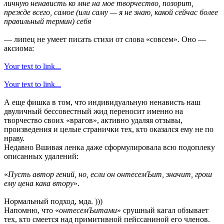
личную ненависть ко мне на мое творчество, позорит,
прежде всего, самое (или саму — я не знаю, какой сейчас более
правильный термин) себя
— липец не умеет писать стихи от слова «совсем». Оно —
аксиома:
Your text to link...
Your text to link...
А еще фишка в том, что индивидуальную ненависть наш
двуличный бессовестный жид переносит именно на
творчество своих «врагов», активно удаляя отзывы,
произведения и целые странички тех, кто оказался ему не по
нраву.
Недавно Вшивая ленка даже сформулировала всю подоплеку
описанных удалений:
«
Пусть автор гений, но, если он онтесемЪит, значит, грош
ему цена кака втору
».
Нормальный подход, мда. )))
Напомню, что «
онтесемЪитами
» срушный кагал обзывает
тех, кто смеется над примитивной пейссаниной его членов.