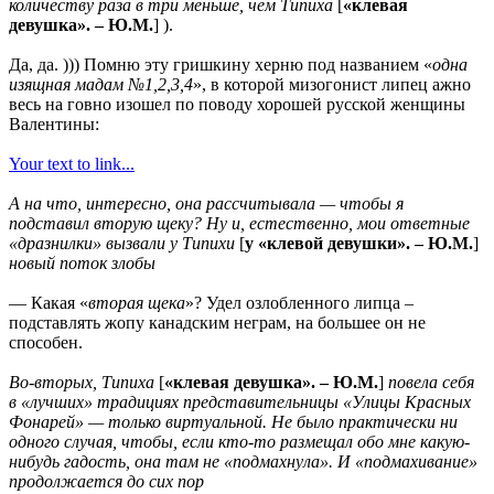
количеству раза в три меньше, чем Типиха
[
«клевая
девушка». – Ю.М.
] ).
Да, да. ))) Помню эту гришкину херню под названием «
одна
изящная мадам №1,2,3,4
», в которой мизогонист липец ажно
весь на говно изошел по поводу хорошей русской женщины
Валентины:
Your text to link...
А на что, интересно, она рассчитывала — чтобы я
подставил вторую щеку? Ну и, естественно, мои ответные
«дразнилки» вызвали у Типихи
[
у «клевой девушки». – Ю.М.
]
новый поток злобы
— Какая «
вторая щека
»? Удел озлобленного липца –
подставлять жопу канадским неграм, на большее он не
способен.
Во-вторых, Типиха
[
«клевая девушка». – Ю.М.
]
повела себя
в «лучших» традициях представительницы «Улицы Красных
Фонарей» — только виртуальной. Не было практически ни
одного случая, чтобы, если кто-то размещал обо мне какую-
нибудь гадость, она там не «подмахнула». И «подмахивание»
продолжается до сих пор