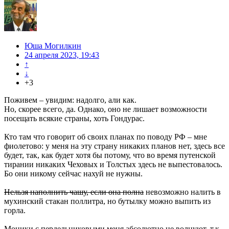
Юша Могилкин
24 апреля 2023, 19:43
↑
↓
+3
Поживем – увидим: надолго, али как.
Но, скорее всего, да. Однако, оно не лишает возможности
посещать всякие страны, хоть Гондурас.
Кто там что говорит об своих планах по поводу РФ – мне
фиолетово: у меня на эту страну никаких планов нет, здесь все
будет, так, как будет хотя бы потому, что во время путенской
тирании никаких Чеховых и Толстых здесь не выпестовалось.
Бо они никому сейчас нахуй не нужны.
Нельзя наполнить чашу, если она полна
невозможно налить в
мухинский стакан поллитра, но бутылку можно выпить из
горла.
Моники с пердельниковыми меня абсолютно не волнуют, т.к.,