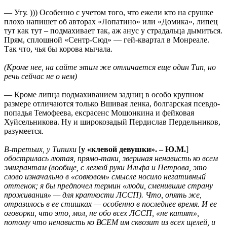
— Угу. ))) Особенно с учетом того, что ежели кто на срушке
плохо напишет об авторах «Лопатино» или «Домика», липец
тут как тут – подмахивает так, аж анус у страдальца дымиться.
Прям, сплошной «Сентр-Сюд» — гей-квартал в Монреале.
Так что, чья бы корова мычала.
(Кроме нее, на сайте этим же отличается еще один Тип, но
речь сейчас не о нем)
— Кроме липца подмахиванием задниц в особо крупном
размере отличаются только Вшивая ленка, болгарская псевдо-
попадья Темофеева, ексрасенс Мошонкина и фейковая
Хуйсельникова. Ну и широкозадый Пердислав Пердельников,
разумеется.
В-третьих, у Типихи
[
у «клевой девушки». – Ю.М.
]
обострилась лютая, прямо-таки, звериная ненависть ко всем
эмигрантам (вообще, с легкой руки Ильфа и Петрова, это
слово изначально в «совковом» смысле носило негативный
оттенок; я бы предпочел термин «люди, сменившие страну
проживания» — для краткости ЛССП). Что, опять же,
отразилось в ее стишках — особенно в последнее время. И ее
оговорки, что это, мол, не обо всех ЛССП, «не катят»,
потому что ненависть ко ВСЕМ им сквозит из всех щелей, и