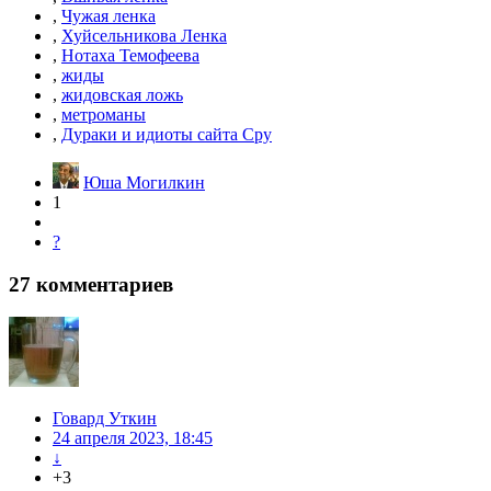
,
Чужая ленка
,
Хуйсельникова Ленка
,
Нотаха Темофеева
,
жиды
,
жидовская ложь
,
метроманы
,
Дураки и идиоты сайта Сру
Юша Могилкин
1
?
27
комментариев
Говард Уткин
24 апреля 2023, 18:45
↓
+3