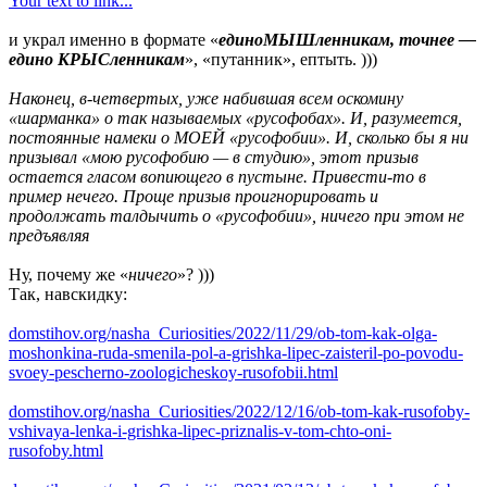
Your text to link...
и украл именно в формате «
единоМЫШленникам, точнее —
едино КРЫСленникам
», «путанник», ептыть. )))
Наконец, в-четвертых, уже набившая всем оскомину
«шарманка» о так называемых «русофобах». И, разумеется,
постоянные намеки о МОЕЙ «русофобии». И, сколько бы я ни
призывал «мою русофобию — в студию», этот призыв
остается гласом вопиющего в пустыне. Привести-то в
пример нечего. Проще призыв проигнорировать и
продолжать талдычить о «русофобии», ничего при этом не
предъявляя
Ну, почему же «
ничего
»? )))
Так, навскидку:
domstihov.org/nasha_Curiosities/2022/11/29/ob-tom-kak-olga-
moshonkina-ruda-smenila-pol-a-grishka-lipec-zaisteril-po-povodu-
svoey-pescherno-zoologicheskoy-rusofobii.html
domstihov.org/nasha_Curiosities/2022/12/16/ob-tom-kak-rusofoby-
vshivaya-lenka-i-grishka-lipec-priznalis-v-tom-chto-oni-
rusofoby.html