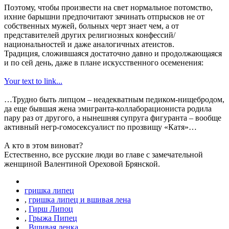
Поэтому, чтобы произвести на свет нормальное потомство,
ихние барышни предпочитают зачинать отпрысков не от
собственных мужей, больных черт знает чем, а от
представителей других религиозных конфессий/
национальностей и даже аналогичных атеистов.
Традиция, сложившаяся достаточно давно и продолжающаяся
и по сей день, даже в плане искусственного осеменения:
Your text to link...
…Трудно быть липцом – неадекватным педиком-нищебродом,
да еще бывшая жена эмигранта-коллаборациониста родила
пару раз от другого, а нынешняя супруга фигуранта – вообще
активный негр-гомосексуалист по прозвищу «Катя»…
А кто в этом виноват?
Естественно, все русские люди во главе с замечательной
женщиной Валентиной Ореховой Брянской.
гришка липец
,
гришка липец и вшивая лена
,
Гирш Липоц
,
Грыжа Пипец
,
Вшивая ленка