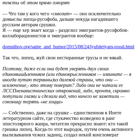
тексты об этом прямо говорят
— Что там у кого чего «
сквозит
» — оно исключительно
домыслы липца-русофоба, дальше некуда нагадившего
русским авторам срушки.
Я — еще хер знает когда – разделил эмигрантов-русофобов-
коллаборационистов и эмигрантов вообще:
domstihov.org/satire_and_humor/2015/08/24/lyubitelyam-rossii.html
Так что, липец, жуй свои нестиранные трусы и не вякай.
Поэтому, даже если она будет уверять двух своих
единомышЬленников (или единокрысленников — извините — я
иногда путаю термины)из далекой страны, что они —
исключение,- кто этому поверит? Либо они не читали ее
ЛССПненавистнических откровений, либо, прочтя, скромно
потупили глазки и сделали вид, что ничего не заметили —
союзницу терять «не хоцца»
— Собственно, даже на срушке – единственном в Инете
летературном сайте, где стукачество возведено в ранг
эпистолярного жанра, читатели прекрасно знают: кто такой
гришка липец. Когда-то этот выродок, путем очень активного
вылизывания чужих задниц, создал некий конгломерат