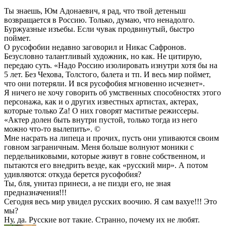
Ты знаешь, Юм Адонаевич, я рад, что твой детеныш
возвращается в Россию. Только, думаю, что ненадолго.
Буржуазные изъебы. Если чувак продвинутый, быстро
поймет.
О русофобии недавно заговорил и Никас Сафронов.
Безусловно талантливый художник, но как. Не цитирую,
передаю суть. «Надо Россию изолировать изнутри хотя бы на
5 лет. Без Чехова, Толстого, балета и тп. И весь мир поймет,
что они потеряли. И вся русофобия мгновенно исчезнет».
Я ничего не хочу говорить об умственных способностях этого
персонажа, как и о других известных артистах, актерах,
которые только Za! О них говорят маститые режиссеры.
«Актер долен быть внутри пустой, только тогда из него
можно что-то вылепить». ©
Мне насрать на липеца и прочих, пусть они упиваются своим
говном заграничным. Меня больше волнуют моники с
пердельниковыми, которые живут в говне собственном, и
пытаются его внедрить везде, как «русский мир». А потом
удивляются: откуда берется русофобия?
Ты, бля, унитаз принеси, а не пизди его, не зная
предназначения!!!
Сегодня весь мир увидел русских воочию. Я сам вахуе!!! Это
мы?
Ну, да. Русские вот такие. Странно, почему их не любят.