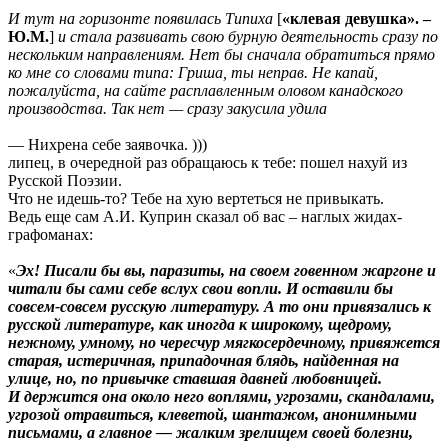
И тут на горизонте появилась Типиха
[
«клевая девушка». –
Ю.М.
]
и стала развивать свою бурную деятельность сразу по
нескольким направлениям. Нет бы сначала обратиться прямо
ко мне со словами типа: Гриша, ты неправ. Не капай,
пожалуйста, на сайте расплавленным оловом канадского
производства. Так нет — сразу закусила удила
— Нихрена себе заявочка. )))
липец, в очередной раз обращаюсь к тебе: пошел нахуй из
Русской Поэзии.
Что не идешь-то? Тебе на хую вертеться не привыкать.
Ведь еще сам А.И. Куприн сказал об вас – наглых жидах-
графоманах:
«
Эх! Писали бы вы, паразиты, на своем говенном жаргоне и
читали бы сами себе вслух свои вопли. И оставили бы
совсем-совсем русскую литературу. А то они привязались к
русской литературе, как иногда к широкому, щедрому,
нежному, умному, но чересчур мягкосердечному, привяжется
старая, истеричная, припадочная блядь, найденная на
улице, но, по привычке ставшая давней любовницей.
И держится она около него воплями, угрозами, скандалами,
угрозой отравиться, клеветой, шантажом, анонимными
письмами, а главное — жалким зрелищем своей болезни,