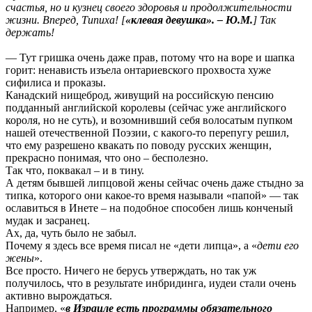
счастья, но и кузнец своего здоровья и продолжительности
жизни. Вперед, Типиха! [
«клевая девушка». – Ю.М.
] Так
держать!
— Тут гришка очень даже прав, потому что на воре и шапка
горит: ненависть изъела онтариевского прохвоста хуже
сифилиса и проказы.
Канадский нищеброд, живущий на российскую пенсию
подданный английской королевы (сейчас уже английского
короля, но не суть), и возомнивший себя волосатым пупком
нашей отечественной Поэзии, с какого-то перепугу решил,
что ему разрешено квакать по поводу русских женщин,
прекрасно понимая, что оно – бесполезно.
Так что, поквакал – и в тину.
А детям бывшей липцовой жены сейчас очень даже стыдно за
типка, которого они какое-то время называли «папой» — так
ославиться в Инете – на подобное способен лишь конченый
мудак и засранец.
Ах, да, чуть было не забыл.
Почему я здесь все время писал не «дети липца», а «
дети его
жены
».
Все просто. Ничего не берусь утверждать, но так уж
получилось, что в результате инбридинга, иудеи стали очень
активно вырождаться.
Например, «
в Израиле есть программы обязательного