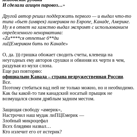
И сделали агицен паровоз…
»
Другой автор решил поддержать первого — и выдал что-то
типа «бьет (имярек) лимериком по Европе, Канаде, Америке.
Ну я в ответ на хамство выдал экспромт с использованием
определенного ненорматива:
«Zа****ся отпетые б**ди
лиЦЕмериком бить по Канаде»
О, да. ))) гришка обожает сводить счеты, клевеща на
неугодных ему авторов срушки и обвиняя их черти в чем,
раздувая из мухи слона.
Еще раз повторяю:
официально Канада – страна недружественная России
.
Все.
Поэтому стебаться над ней не только можно, но и необходимо.
Как бы какой-то там канадский носатый прыщик не
возмущался своим дряблым задним местом.
Защищая свободу «америк»,
Настрочил наш мудак лиПЦЕмерик —
Злобный микроцефал
Всех блядями назвал…
Кто излечит его от истерик?