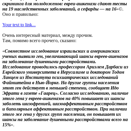
скрининга для молодоженов: евреи-ашкенази сдают тесты
на 19 наследственных заболеваний, а сефарды — на 16
»©.
Оно и правильно:
Your text to link...
Очень интересный материал, между прочим.
Там, помимо всего прочего, сказано:
«
Совместное исследование израильских и американских
ученых выявило ген, увеличивающий шансы евреев-ашеназов
на заболевание душевными расстройствами.
Исследование проводилось профессором Ариэлем Дарбаси из
Еврейского университета в Иерусалиме и доктором Тодом
Ланцем из Института психиатрических исследований
Файнштейна в Нью-Йорке. На другие группы населения
этот ген действует в меньшей степени, сообщает Идо
Эфрати в газете «Гаарец». Согласно исследованию, наличие
этого гена у евреев-ашкеназов на 40% повышает их шансы
заболеть шизофренией, шизоаффективным расстройством
и биполярным аффективным расстройством. При наличии
этого же гена у других групп населения, он повышает их
шансы на заболевание душевными расстройствами всего на
15%
».