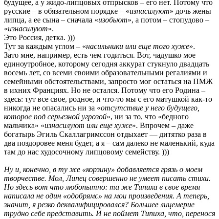
будущее, а у жидо-липцовых отпрысков – его нет. Потому что
русские – в обязательном порядке – «
изнасилуют
» дочь жены
липца, а ее сына – сначала «
изобьют
», а потом – стопудово –
«
изнасилуют
».
Это Россия, детка. )))
Тут за каждым углом – «
насильники или еще того хуже
».
Зато мне, например, есть чем годиться. Вот, чадушко мое
единоутробное, которому сегодня аккурат стукнуло двадцать
восемь лет, со всеми своими образовательными регалиями и
семейными обстоятельствами, запросто мог остаться на ПМЖ
в ихних Франциях. Но не остался. Потому что его Родина –
здесь: тут все свое, родное, и что-то мы с его матушкой как-то
никогда не опасались ни за «
отсутствие у него будущего,
которое под серьезной угрозой
», ни за то, что «бедного
мальчика» «
изнасилуют или еще хуже
». Впрочем – даже
богатырь Эгиль Скаллагримссон отдыхает — дитятко раза в
два поздоровее меня будет, а я – сам далеко не маленький, куда
там до нас худосочному липцовому семейству. )))
Ну и, конечно, в ту же «корзину» добавляется грязь о моем
творчестве. Мол, Липец совершенно не умеет писать стихи.
Но здесь вот что любопытно: та же Типиха в свое время
написала не один «одобрямс» на мои произведения. А теперь,
значит, я резко деквалифицировался? Большее лицемерие
трудно себе представить. И не поймет Типиха, что, перенося