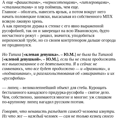
А еще «
фашистами
», «
черносотенцами
», «
гитлеровцами
»,
«
сталинистами
» и хер поймешь, чем еще.
Главное – оболгать, навесить ярлык, а потом вокруг него
начать половецкие пляски, высасывая из собственного МПХ
всякую лживую хрень.
А как приперли дурака к стенке с его явно выраженной
русофобией, так он и заверещал на всю Ивановскую, будто
несчастного режут – решил, значится, уподобиться
иерихонской трубе, но со своим контртенором дальше огорода
не продвинулся.
Но Типиха
[
«клевая девушка». – Ю.М.
]
не была бы Типихой
[
«клевой девушкой». – Ю.М.
],
если бы не стала продолжать
все вышесказанное о ее деятельности. Я и сейчас не
сомневаюсь, что все будет продолжено — и «дразнилки», и
«подмахивание», и разглагольствования об «эмигрантах» и их
«русофобии»
— липец – великолепнейший объект для стеба. Курощать
бесталанного канадского придурка-русофоба – святое дело.
Чем, собственно, занимаются многие и многие: уж слишком
по-крупному липец нагадил русским поэтам.
Говорят, что ненависть разъедает самогО человека изнутри.
Ну что же — каждый человек — сам не только кузнец своего