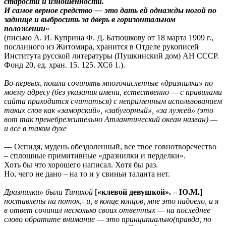
старости и изношенности.
И самое верное средство — это дать ей однажды ногой по
заднице и выбросить за дверь в горизонтальном
положении
»
(письмо А. И. Куприна Ф. Д. Батюшкову от 18 марта 1909 г.,
посланного из Житомира, хранится в Отделе рукописей
Института русской литературы (Пушкинский дом) АH СССР.
Фонд 20, ед. хран. 15. 125. ХСб 1.).
Во-первых, пошла сочинять многочисленные «дразнилки» по
моему адресу (без указания имени, естественно — с правилами
сайта приходится считаться) с неприменным использованием
таких слов как «заморский», «забугорный», «за лужей» (это
вот так пренебрежительно Атлантический океан назван) —
и все в таком духе
— Оспидя, мудень обездоленный, все твое говнотворечество
– сплошные примитивные «дразнилки и перделки».
Хоть бы что хорошего написал. Хотя бы раз.
Но, чего не дано – на то и у свиньи таланта нет.
Дразнилки» были Типихой
[
«клевой девушкой». – Ю.М.
]
поставлены на поток,- и, в конце концов, мне это надоело, и я
в ответ сочинил несколько своих ответных — на последнее
слово обратите внимание — это принципиально(правда, по