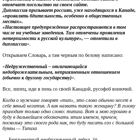
отмечает посольство на своем сайте.
Дипмиссия призывает россиян, уже находящихся в Канаде,
«проявлять бдительность, особенно в общественных
местах».
«Настоящее предупреждение распространяется в том
числе на учебные заведения. Там отмечены проявления
нетерпимости к русской культуре», — отметили в
дипмиссии
».
Открываем Словарь, а там черным по белому написано:
«
Недружественный – отличающийся
недоброжелательным, неприязненным отношением
(обычно к другому государству)
».
Все, липец, иди в пень со своей Канадой, русофоб вонючий.
Когда о мужчине говорят «тип», это слово обычно несет в
себе явный негатив. А как назвать такую женщину? В голову
приходит только одно слово: типиха. Вот и мою героиню я
буду в дальнейшем обозначать этим именем, причем,
поскольку это своего рода ник, то буду писать его с большой
буквы — Типиха
— Безграмотный необразованный дебил. )))