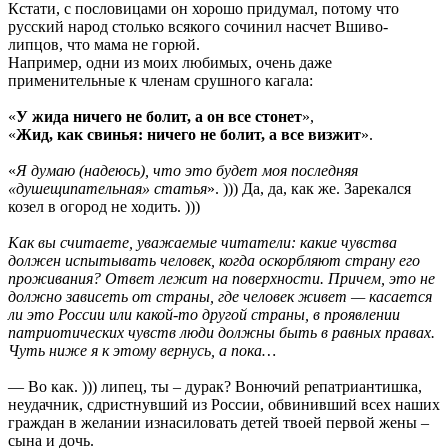
Кстати, с пословицами он хорошо придумал, потому что
русский народ столько всякого сочинил насчет Вшиво-
липцов, что мама не горюй.
Например, одни из моих любимых, очень даже
применительные к членам срушного кагала:
«
У жида ничего не болит, а он все стонет
»,
«
Жид, как свинья: ничего не болит, а все визжит
».
«
Я думаю (надеюсь), что это будет моя последняя
«душещипательная» статья
». ))) Да, да, как же. Зарекался
козел в огород не ходить. )))
Как вы считаете, уважаемые читатели: какие чувства
должен испытывать человек, когда оскорбляют страну его
проживания? Ответ лежит на поверхности. Причем, это не
должно зависеть от страны, где человек живет — касается
ли это России или какой-то другой страны, в проявлении
патриотических чувств люди должны быть в равных правах.
Чуть ниже я к этому вернусь, а пока…
— Во как. ))) липец, ты – дурак? Вонючий репатриантишка,
неудачник, сдристнувший из России, обвинивший всех наших
граждан в желании изнасиловать детей твоей первой жены –
сына и дочь.