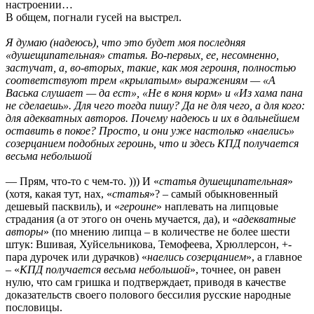
настроении…
В общем, погнали гусей на выстрел.
Я думаю (надеюсь), что это будет моя последняя
«душещипательная» статья. Во-первых, ее, несомненно,
застучат, а, во-вторых, такие, как моя героиня, полностью
соответствуют трем «крылатым» выражениям — «А
Васька слушает — да ест», «Не в коня корм» и «Из хама пана
не сделаешь». Для чего тогда пишу? Да не для чего, а для кого:
для адекватных авторов. Почему надеюсь и их в дальнейшем
оставить в покое? Просто, и они уже настолько «наелись»
созерцанием подобных героинь, что и здесь КПД получается
весьма небольшой
— Прям, что-то с чем-то. ))) И «
статья душещипательная
»
(хотя, какая тут, нах, «
статья
»? – самый обыкновенный
дешевый пасквиль), и «
героине
» наплевать на липцовые
страдания (а от этого он очень мучается, да), и «
адекватные
авторы
» (по мнению липца – в количестве не более шести
штук: Вшивая, Хуйсельникова, Темофеева, Хрюллерсон, +-
пара дурочек или дурачков) «
наелись созерцанием
», а главное
– «
КПД получается весьма небольшой
», точнее, он равен
нулю, что сам гришка и подтверждает, приводя в качестве
доказательств своего полового бессилия русские народные
пословицы.