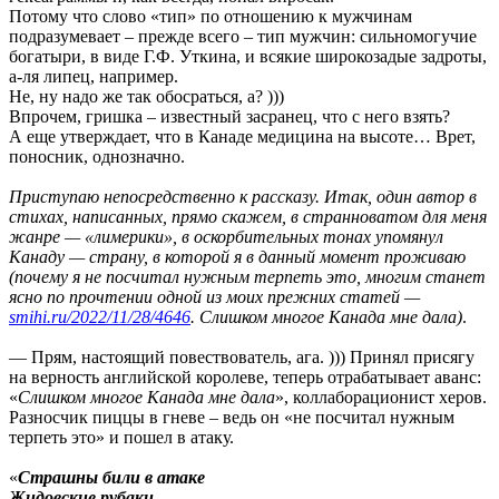
Потому что слово «тип» по отношению к мужчинам
подразумевает – прежде всего – тип мужчин: сильномогучие
богатыри, в виде Г.Ф. Уткина, и всякие широкозадые задроты,
а-ля липец, например.
Не, ну надо же так обосраться, а? )))
Впрочем, гришка – известный засранец, что с него взять?
А еще утверждает, что в Канаде медицина на высоте… Врет,
поносник, однозначно.
Приступаю непосредственно к рассказу. Итак, один автор в
стихах, написанных, прямо скажем, в странноватом для меня
жанре — «лимерики», в оскорбительных тонах упомянул
Канаду — страну, в которой я в данный момент проживаю
(почему я не посчитал нужным терпеть это, многим станет
ясно по прочтении одной из моих прежних статей —
sтihi.ru/2022/11/28/4646
. Слишком многое Канада мне дала)
.
— Прям, настоящий повествователь, ага. ))) Принял присягу
на верность английской королеве, теперь отрабатывает аванс:
«
Слишком многое Канада мне дала
», коллаборационист херов.
Разносчик пиццы в гневе – ведь он «не посчитал нужным
терпеть это» и пошел в атаку.
«
Страшны били в атаке
Жидовские рубаки