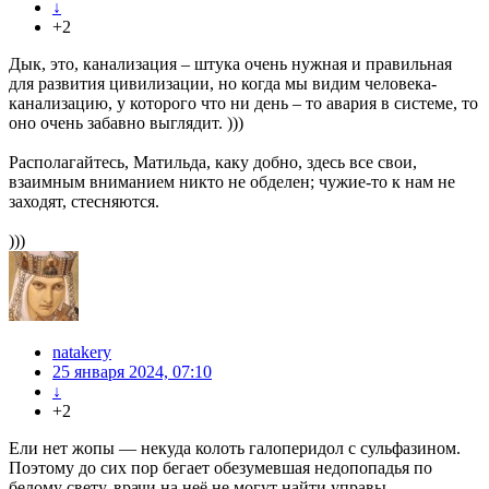
↓
+2
Дык, это, канализация – штука очень нужная и правильная
для развития цивилизации, но когда мы видим человека-
канализацию, у которого что ни день – то авария в системе, то
оно очень забавно выглядит. )))
Располагайтесь, Матильда, каку добно, здесь все свои,
взаимным вниманием никто не обделен; чужие-то к нам не
заходят, стесняются.
)))
natakery
25 января 2024, 07:10
↓
+2
Ели нет жопы — некуда колоть галоперидол с сульфазином.
Поэтому до сих пор бегает обезумевшая недопопадья по
белому свету, врачи на неё не могут найти управы.