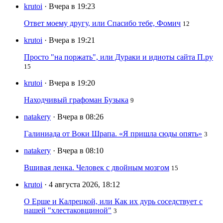
krutoi
· Вчера в 19:23
Ответ моему другу, или Спасибо тебе, Фомич
12
krutoi
· Вчера в 19:21
Просто "на поржать", или Дураки и идиоты сайта П.ру
15
krutoi
· Вчера в 19:20
Находчивый графоман Бузыка
9
natakery
· Вчера в 08:26
Галиниада от Воки Шрапа. «Я пришла сюды опять»
3
natakery
· Вчера в 08:10
Вшивая ленка. Человек с двойным мозгом
15
krutoi
· 4 августа 2026, 18:12
О Ерше и Калрецкой, или Как их дурь соседствует с
нашей "хлестаковщиной"
3