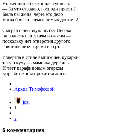
Но женщина безжопная гундела:
— За что страдаю, господи прости?
Была бы жопа, через это дело
могла б высот немыслимых достичь!
Сыграл с ней злую шутку Иегова
на радость вертухаям и скотам —
поскольку нет отверстия другого,
говнище лезет прямо изо рта.
Извергла в стиле выпимшей кухарки
такую кучу — мамочка держись.
И тает парафиновым огарком
зазря без жопы прожитая жись.
Архив Тимофеевой
jozi
1
?
6
комментариев