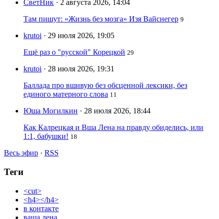
СветНик
· 2 августа 2026, 14:04
Там пишут: «Жизнь без мозга» Изя Вайснегер
9
krutoi
· 29 июля 2026, 19:05
Ещё раз о "русской" Корецкой
29
krutoi
· 28 июля 2026, 19:31
Баллада про вшивую без обсценной лексики, без
единого матерного слова
11
Юша Могилкин
· 28 июля 2026, 18:44
Как Калрецкая и Вша Лена на правду обиделись, или
1:1, бабушки!
18
Весь эфир
·
RSS
Теги
<cut>
<h4></h4>
в контакте
ваша лена