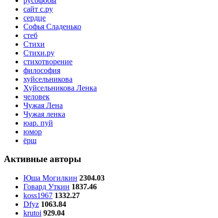
русофобы
сайт с.ру
сердце
Софья Сладенько
стеб
Стихи
Стихи.ру
стихотворение
философия
хуйсельникова
Хуйсельникова Ленка
человек
Чужая Лена
Чужая ленка
юар. пуй
юмор
ёрш
Активные авторы
Юша Могилкин
2304.03
Говард Уткин
1837.46
koss1967
1332.27
Dfyz
1063.84
krutoi
929.04