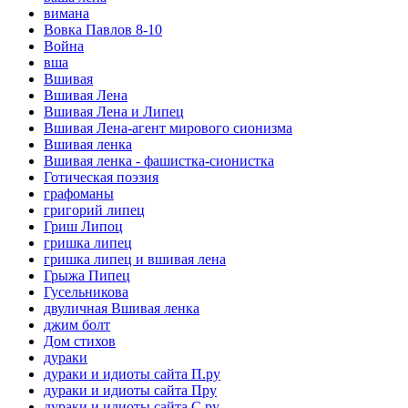
вимана
Вовка Павлов 8-10
Война
вша
Вшивая
Вшивая Лена
Вшивая Лена и Липец
Вшивая Лена-агент мирового сионизма
Вшивая ленка
Вшивая ленка - фашистка-сионистка
Готическая поэзия
графоманы
григорий липец
Гриш Липоц
гришка липец
гришка липец и вшивая лена
Грыжа Пипец
Гусельникова
двуличная Вшивая ленка
джим болт
Дом стихов
дураки
дураки и идиоты сайта П.ру
дураки и идиоты сайта Пру
дураки и идиоты сайта С.ру