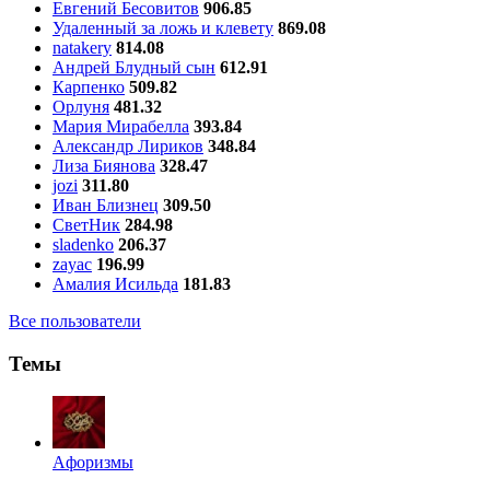
Евгений Бесовитов
906.85
Удаленный за ложь и клевету
869.08
natakery
814.08
Андрей Блудный сын
612.91
Карпенко
509.82
Орлуня
481.32
Мария Мирабелла
393.84
Александр Лириков
348.84
Лиза Биянова
328.47
jozi
311.80
Иван Близнец
309.50
СветНик
284.98
sladenko
206.37
zayac
196.99
Амалия Исильда
181.83
Все пользователи
Темы
Aфоризмы