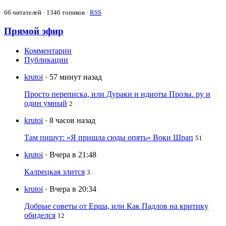
66
читателей · 1346 топиков ·
RSS
Прямой эфир
Комментарии
Публикации
krutoi
· 57 минут назад
Просто переписка, или Дураки и идиоты Прозы. ру и
один умный
2
krutoi
· 8 часов назад
Там пишут: «Я пришла сюды опять» Воки Шрап
51
krutoi
· Вчера в 21:48
Калрецкая злится
3
krutoi
· Вчера в 20:34
Добрые советы от Ерша, или Как Падлов на критику
обиделся
12