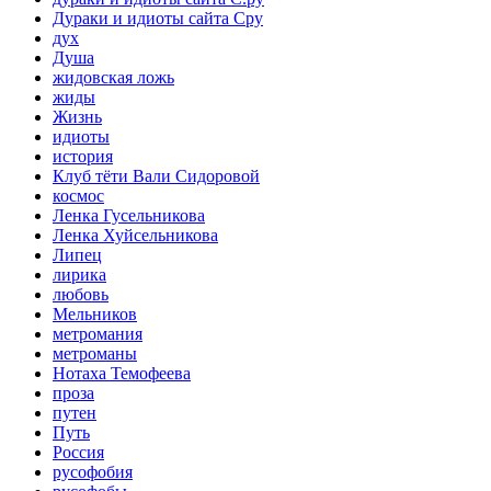
Дураки и идиоты сайта Сру
дух
Душа
жидовская ложь
жиды
Жизнь
идиоты
история
Клуб тёти Вали Сидоровой
космос
Ленка Гусельникова
Ленка Хуйсельникова
Липец
лирика
любовь
Мельников
метромания
метроманы
Нотаха Темофеева
проза
путен
Путь
Россия
русофобия