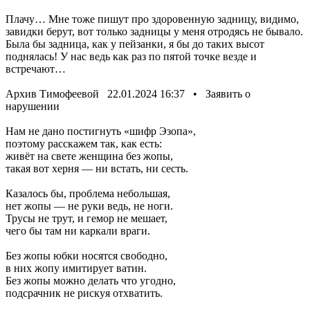
Плачу… Мне тоже пишут про здоровенную задницу, видимо,
завидки берут, вот только задницы у меня отродясь не бывало.
Была бы задница, как у пейзанки, я бы до таких высот
поднялась! У нас ведь как раз по пятой точке везде и
встречают…
Архив Тимофеевой 22.01.2024 16:37 • Заявить о
нарушении
Нам не дано постигнуть «шифр Эзопа»,
поэтому расскажем так, как есть:
живёт на свете женщина без жопы,
такая вот херня — ни встать, ни сесть.
Казалось бы, проблема небольшая,
нет жопы — не руки ведь, не ноги.
Трусы не трут, и гемор не мешает,
чего бы там ни каркали враги.
Без жопы юбки носятся свободно,
в них жопу имитирует ватин.
Без жопы можно делать что угодно,
подсрачник не рискуя отхватить.