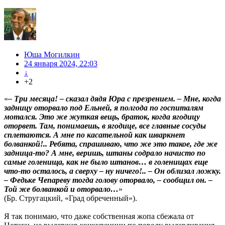
Юша Могилкин
24 января 2024, 22:03
↓
+2
«
– Три месяца! – сказал дядя Юра с презрением. – Мне, когда
задницу оторвало под Ельней, я полгода по госпиталям
мотался. Это же жуткая вещь, браток, когда ягодицу
оторвет. Там, понимаешь, в ягодице, все главные сосуды
сплетаются. А мне по касательной как шваркнет
болванкой!.. Ребята, спрашиваю, что же это такое, где же
задница-то? А мне, веришь, штаны содрало начисто по
самые голенища, как не было штанов… в голенищах еще
что-то осталось, а сверху – ну ничего!.. – Он облизал ложку.
– Федьке Чепареву тогда голову оторвало, – сообщил он. –
Той же болванкой и оторвало…
»
(Бр. Стругацкий, «Град обреченный»).
Я так понимаю, что даже собственная жопа сбежала от