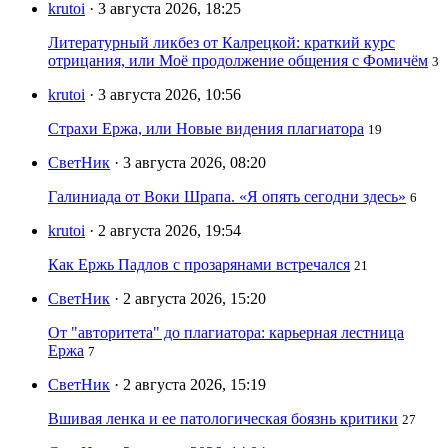
krutoi
· 3 августа 2026, 18:25
Литературный ликбез от Калрецкой: краткий курс
отрицания, или Моё продолжение общения с Фомичём
3
krutoi
· 3 августа 2026, 10:56
Страхи Ержа, или Новые видения плагиатора
19
СветНик
· 3 августа 2026, 08:20
Галиниада от Воки Шрапа. «Я опять сегодни здесь»
6
krutoi
· 2 августа 2026, 19:54
Как Ержь Падлов с прозарянами встречался
21
СветНик
· 2 августа 2026, 15:20
От "авторитета" до плагиатора: карьерная лестница
Ержа
7
СветНик
· 2 августа 2026, 15:19
Вшивая ленка и ее патологическая боязнь критики
27