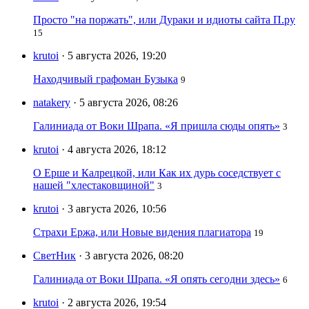
Просто "на поржать", или Дураки и идиоты сайта П.ру
15
krutoi
· 5 августа 2026, 19:20
Находчивый графоман Бузыка
9
natakery
· 5 августа 2026, 08:26
Галиниада от Воки Шрапа. «Я пришла сюды опять»
3
krutoi
· 4 августа 2026, 18:12
О Ерше и Калрецкой, или Как их дурь соседствует с
нашей "хлестаковщиной"
3
krutoi
· 3 августа 2026, 10:56
Страхи Ержа, или Новые видения плагиатора
19
СветНик
· 3 августа 2026, 08:20
Галиниада от Воки Шрапа. «Я опять сегодни здесь»
6
krutoi
· 2 августа 2026, 19:54