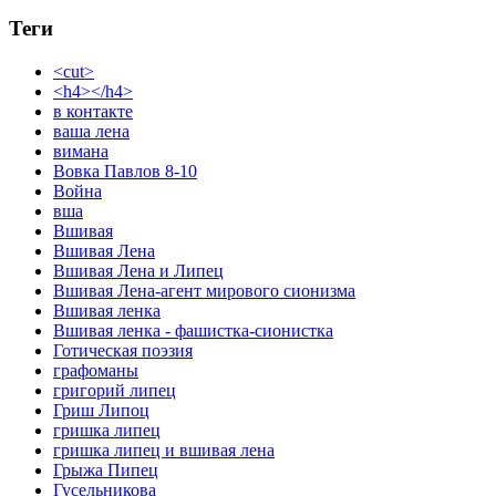
Теги
<cut>
<h4></h4>
в контакте
ваша лена
вимана
Вовка Павлов 8-10
Война
вша
Вшивая
Вшивая Лена
Вшивая Лена и Липец
Вшивая Лена-агент мирового сионизма
Вшивая ленка
Вшивая ленка - фашистка-сионистка
Готическая поэзия
графоманы
григорий липец
Гриш Липоц
гришка липец
гришка липец и вшивая лена
Грыжа Пипец
Гусельникова