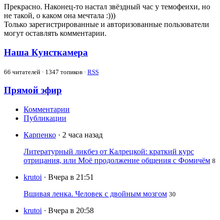
Прекрасно. Наконец-то настал звёздный час у темофеихи, но
не такой, о каком она мечтала :)))
Только зарегистрированные и авторизованные пользователи
могут оставлять комментарии.
Наша Кунсткамера
66
читателей · 1347 топиков ·
RSS
Прямой эфир
Комментарии
Публикации
Карпенко
· 2 часа назад
Литературный ликбез от Калрецкой: краткий курс
отрицания, или Моё продолжение общения с Фомичём
8
krutoi
· Вчера в 21:51
Вшивая ленка. Человек с двойным мозгом
30
krutoi
· Вчера в 20:58