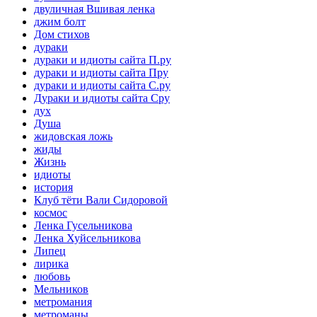
двуличная Вшивая ленка
джим болт
Дом стихов
дураки
дураки и идиоты сайта П.ру
дураки и идиоты сайта Пру
дураки и идиоты сайта С.ру
Дураки и идиоты сайта Сру
дух
Душа
жидовская ложь
жиды
Жизнь
идиоты
история
Клуб тёти Вали Сидоровой
космос
Ленка Гусельникова
Ленка Хуйсельникова
Липец
лирика
любовь
Мельников
метромания
метроманы