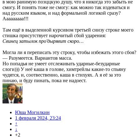
в мою ранимую поэццкую душу, что я никогда это забыть не
смогу. И понять тоже не смогу: как можно так издеваться и
над русским языком, и над формальной логикой сразу?
Ааааааааа!!!
Там ещё в выделенной курсивом третьей снизу строке моего
стишка присутствует нарочитый сбой ударения:
Свинец затылок про'дырявит скоро…
Могла ли я переписать эту строку, чтобы избежать этого сбоя?
— Разумеется. Вариантов масса.
Но попадья не умеет отслеживать ударные-безударные
слоги))) У неё каша в голове, химтрейлы какие-то спьяну
чудятся, и, соотвественно, каша в стихуях. А я её за это
пинаю, и буду пинать, пока не надоест.
Юша Могилкин
1 февраля 2024, 23:24
↑
↓
+2