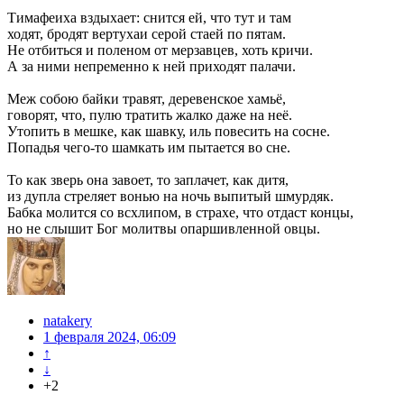
Тимафеиха вздыхает: снится ей, что тут и там
ходят, бродят вертухаи серой стаей по пятам.
Не отбиться и поленом от мерзавцев, хоть кричи.
А за ними непременно к ней приходят палачи.
Меж собою байки травят, деревенское хамьё,
говорят, что, пулю тратить жалко даже на неё.
Утопить в мешке, как шавку, иль повесить на сосне.
Попадья чего-то шамкать им пытается во сне.
То как зверь она завоет, то заплачет, как дитя,
из дупла стреляет вонью на ночь выпитый шмурдяк.
Бабка молится со всхлипом, в страхе, что отдаст концы,
но не слышит Бог молитвы опаршивленной овцы.
natakery
1 февраля 2024, 06:09
↑
↓
+2