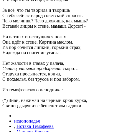
За всё, что ты творила и творишь
С тебя сейчас народ советский спросит.
Чего молчишь? Чего дрожишь, как мышь?
Вставай лицом к стене, мамаша Дорсет!»
На ватных и негнущихся ногах
Она идёт к стене. Картина маслом.
Из пор сочится липкий, горький страх,
Надежда на спасение угасла.
Нет жалости в глазах у палача,
Свинец затылок продырявит
скоро…
Старуха просыпается, крича,
С похмелья, без трусов и под забором.
Из темофеевского исподника:
(*) Знай, нажимай на чёрный крюк курка,
Свинец дырявит с бешенством гадюки.
недопопадья
,
Нотаха Темофеева
,
Мамаша Дорсет