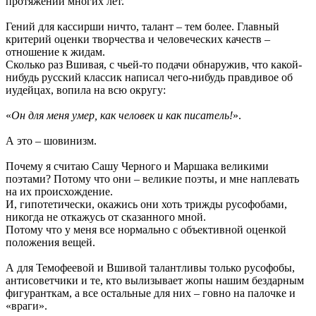
протяжении многих лет.
Гений для кассирши ничто, талант – тем более. Главный
критерий оценки творчества и человеческих качеств –
отношение к жидам.
Сколько раз Вшивая, с чьей-то подачи обнаружив, что какой-
нибудь русский классик написал чего-нибудь правдивое об
иудейцах, вопила на всю округу:
«
Он для меня умер, как человек и как писатель!
».
А это – шовинизм.
Почему я считаю Сашу Черного и Маршака великими
поэтами? Потому что они – великие поэты, и мне наплевать
на их происхождение.
И, гипотетически, окажись они хоть трижды русофобами,
никогда не откажусь от сказанного мной.
Потому что у меня все нормально с объективной оценкой
положения вещей.
А для Темофеевой и Вшивой талантливы только русофобы,
антисоветчики и те, кто вылизывает жопы нашим бездарным
фигуранткам, а все остальные для них – говно на палочке и
«враги».