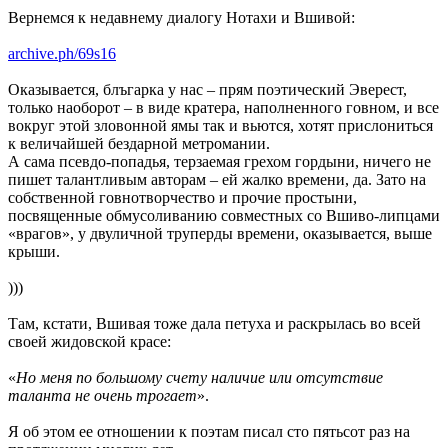
Вернемся к недавнему диалогу Нотахи и Вшивой:
archive.ph/69s16
Оказывается, блъгарка у нас – прям поэтический Эверест,
только наоборот – в виде кратера, наполненного говном, и все
вокруг этой зловонной ямы так и вьются, хотят прислониться
к величайшей бездарной метромании.
А сама псевдо-попадья, терзаемая грехом гордыни, ничего не
пишет талантливым авторам – ей жалко времени, да. Зато на
собственной говнотворчество и прочие простыни,
посвященные обмусоливанию совместных со Вшиво-липцами
«врагов», у двуличной труперды времени, оказывается, выше
крыши.
)))
Там, кстати, Вшивая тоже дала петуха и раскрылась во всей
своей жидовской красе:
«
Но меня по большому счету наличие или отсутствие
таланта не очень трогает
».
Я об этом ее отношении к поэтам писал сто пятьсот раз на