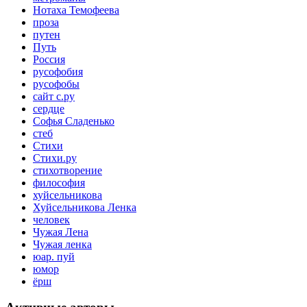
Нотаха Темофеева
проза
путен
Путь
Россия
русофобия
русофобы
сайт с.ру
сердце
Софья Сладенько
стеб
Стихи
Стихи.ру
стихотворение
философия
хуйсельникова
Хуйсельникова Ленка
человек
Чужая Лена
Чужая ленка
юар. пуй
юмор
ёрш