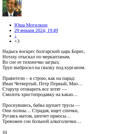
Юша Могилкин
29 января 2024, 19:49
↓
+3
Надысь воскрес болгарский царь Борис,
Нотаху отыскал по меркаптанам,
Во сне ее тихонечко загрыз,
Труп выбросил на свалку под курганом.
Правители – в строю, как на парад:
Иван Четвертый, Петр Первый, Мао…
Старуху отоварить все хотят —
Смолоть христопродавку на какао…
Проснувшись, бабка щупает трусы —
Они полны… Страдая, ищет спички,
Ругаясь матом, шепчет ирмосы…
Тревожен сон больной алкоголички…
)))