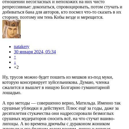
отношении несогласных и непохожих на них чисто
репрессивные: докопаться, спровоцировать, потом стучать и
добиваться бана для авторов, кто посмел что-то сказать в их
сторону, поэтому им тень Кобы везде и мерещится.
natakery
30 января 2024, 05:34
↑
↓
+2
Ну, трусов можно будет пошить из мешков из-под муки,
которую консервирует хуйсельникова. Думаю, членка
сжалится и вышлет в нищую Болгарию гуманитарной
лошадью.
А про методы — совершенно верно, Матильда. Именно так
срушные ублюдки и действуют. Плюс ещё за годы, даже за
десятилетия стукачества они надрессировали безмоглых
срушных мудераторов сносить всё, на что стучат вшиво-
липоцы. А во времена дрючьбы с дураконом жоником
ауровым и его братцем дедом воняем, липоц и вшивая