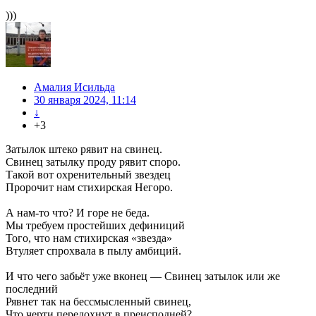
)))
Амалия Исильда
30 января 2024, 11:14
↓
+3
Затылок штеко рявит на свинец.
Свинец затылку проду рявит споро.
Такой вот охренительный звездец
Пророчит нам стихирская Негоро.
А нам-то что? И горе не беда.
Мы требуем простейших дефиниций
Того, что нам стихирская «звезда»
Втуляет спрохвала в пылу амбиций.
И что чего забьёт уже вконец — Свинец затылок или же
последний
Рявнет так на бессмысленный свинец,
Что черти передохнут в преисподней?