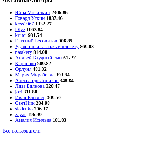
Активные авторы
Юша Могилкин
2306.86
Говард Уткин
1837.46
koss1967
1332.27
Dfyz
1063.84
krutoi
931.54
Евгений Бесовитов
906.85
Удаленный за ложь и клевету
869.08
natakery
814.08
Андрей Блудный сын
612.91
Карпенко
509.82
Орлуня
481.32
Мария Мирабелла
393.84
Александр Лириков
348.84
Лиза Биянова
328.47
jozi
311.80
Иван Близнец
309.50
СветНик
284.98
sladenko
206.37
zayac
196.99
Амалия Исильда
181.83
Все пользователи