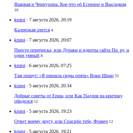
Вшивая и Чернухина. Кое-что об Есенине и Высоцком
10
krutoi
· 7 августа 2026, 20:19
Калрецкая злится
4
krutoi
· 7 августа 2026, 20:07
Просто переписка, или Дураки и идиоты сайта Пр. ру, и
один умный
8
krutoi
· 6 августа 2026, 07:25
Там пишут: «Я пришла сюды опять» Воки Шрап
51
krutoi
· 5 августа 2026, 20:34
Добрые советы от Ерша, или Как Падлов на критику
обиделся
12
krutoi
· 5 августа 2026, 19:23
Ответ моему другу, или Спасибо тебе, Фомич
12
krutoi
· 5 августа 2026, 19:21