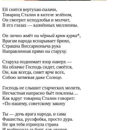
Ей снятся вертухаи-палачи,
Товарищ Сталин в кителе зелёном,
Он смотрит исподлобья и молчит,
В его глазах — казнённых миллионы.
Он лично жмёт на
чёрный крюк курка
*,
Врагам народа вспарывает брюхо,
Страшна Виссарионыча рука
Направленная прямо на старуху.
Старуха поднимает взор наверх —
На облачке Господь сидит, смеётся,
Он, как всегда, сияет ярче всех,
Собою затмевая даже Солнце.
Господь не слышит старческих молитв,
Несчастная напрасно бьёт поклоны…
Как вдруг товарищ Сталин говорит:
«По нашему, советскому закону
Ты — дочь врага народа, и сама
Фашистка, русофобка, просто дура.
Не зря тебя отринула страна
И выбросила за борт, как окурок.