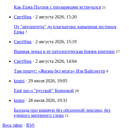
Как Ержь Падлов с прозарянами встречался
21
СветНик
· 2 августа 2026, 15:20
От "авторитета" до плагиатора: карьерная лестница
Ержа
7
СветНик
· 2 августа 2026, 15:19
Вшивая ленка и ее патологическая боязнь критики
27
СветНик
· 2 августа 2026, 14:04
Там пишут: «Жизнь без мозга» Изя Вайснегер
9
krutoi
· 29 июля 2026, 19:05
Ещё раз о "русской" Корецкой
29
krutoi
· 28 июля 2026, 19:31
Баллада про вшивую без обсценной лексики, без
единого матерного слова
11
Весь эфир
·
RSS