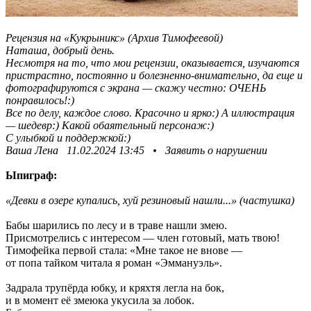
Рецензия на «Кукрыникс» (Архив Тимофеевой)
Наташа, добрый день.
Несмотря на то, что мои рецензии, оказывается, изучаются
пристрастно, постоянно и болезненно-внимательно, да еще и
фотографируются с экрана — скажу честно: ОЧЕНЬ
понравилось!:)
Все по делу, каждое слово. Красочно и ярко:) А иллюстрация
— шедевр:) Какой обаятельный персонаж:)
С улыбкой и поддержкой:)
Ваша Лена 11.02.2024 13:45 • Заявить о нарушении
Ыпиграф:
«Девки в озере купались, хуй резиновый нашли...» (частушка)
Бабы шарились по лесу и в траве нашли змею.
Присмотрелись с интересом — член готовый, мать твою!
Тимофейка первой стала: «Мне такое не внове —
от попа тайком читала я роман «Эммануэль».
Задрала трупёрда юбку, и кряхтя легла на бок,
и в момент её змеюка укусила за лобок.