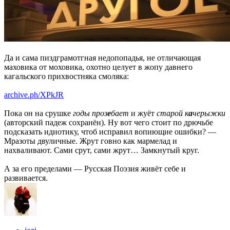
Да и сама пиздграмотгная недопопадья, не отличающая
маховика от моховика, охотно целует в жопу давнего
кагальского прихвостняка смоляка:
archive.ph/XPkJR
Пока он на срушке
годы проз
е
бает
и жуёт
старой к
а
черыжки
(авторский падеж сохранён). Ну вот чего стоит по дрючьбе
подсказать идиотику, чтоб исправил вопиющие ошибки? —
Мразоты двуличные. Жрут говно как мармелад и
нахваливают. Сами срут, сами жрут… Замкнутый круг.
А за его пределами — Русская Поэзия живёт себе и
развивается.