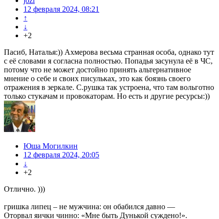
jozi
12 февраля 2024, 08:21
↑
↓
+2
Пасиб, Наталья:)) Ахмерова весьма странная особа, однако тут
с её словами я согласна полностью. Попадья засунула её в ЧС,
потому что не может достойно принять альтернативное
мнение о себе и своих писульках, это как боязнь своего
отражения в зеркале. С.рушка так устроена, что там вольготно
только стукачам и провокаторам. Но есть и другие ресурсы:))
Юша Могилкин
12 февраля 2024, 20:05
↓
+2
Отлично. )))
гришка липец – не мужчина: он обабился давно —
Оторвал яички чинно: «Мне быть Дунькой суждено!».