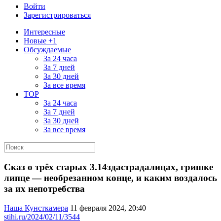
Войти
Зарегистрироваться
Интересные
Новые +1
Обсуждаемые
За 24 часа
За 7 дней
За 30 дней
За все время
TOP
За 24 часа
За 7 дней
За 30 дней
За все время
Сказ о трёх старых 3.14здастрадалицах, гришке
липце — необрезанном конце, и каким воздалось
за их непотребства
Наша Кунсткамера
11 февраля 2024, 20:40
stihi.ru/2024/02/11/3544