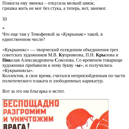
Помогла ему змеюка – откусила мелкий шмок;
гришка жить не мог без стука, а теперь, вот, занемог.
)))
*
Что еще там у Темофеевой за «
Кукрыникс
» такой, в
единственном числе?
«Кукрыникс» — творческий псевдоним объединения трех
советских художников М.В.
Ку
приянова, П.Н.
Кры
лова и
Ник
олая Александровича
С
околова. Со временем товарищи
художники прибавили к нему букву «
ы
», и получились
«Кукрыниксы».
Коллектив, в свое время, считался непревзойденным по части
политического плаката и злободневных карикатур.
Вот за это им блъгарка и мстит.