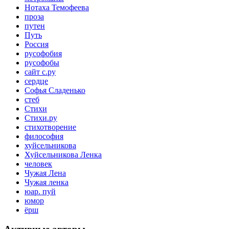
Нотаха Темофеева
проза
путен
Путь
Россия
русофобия
русофобы
сайт с.ру
сердце
Софья Сладенько
стеб
Стихи
Стихи.ру
стихотворение
философия
хуйсельникова
Хуйсельникова Ленка
человек
Чужая Лена
Чужая ленка
юар. пуй
юмор
ёрш