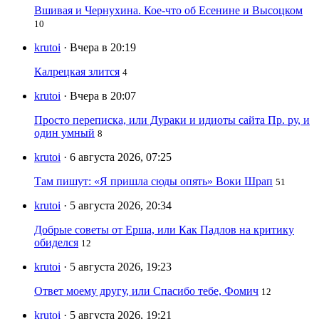
Вшивая и Чернухина. Кое-что об Есенине и Высоцком
10
krutoi
· Вчера в 20:19
Калрецкая злится
4
krutoi
· Вчера в 20:07
Просто переписка, или Дураки и идиоты сайта Пр. ру, и
один умный
8
krutoi
· 6 августа 2026, 07:25
Там пишут: «Я пришла сюды опять» Воки Шрап
51
krutoi
· 5 августа 2026, 20:34
Добрые советы от Ерша, или Как Падлов на критику
обиделся
12
krutoi
· 5 августа 2026, 19:23
Ответ моему другу, или Спасибо тебе, Фомич
12
krutoi
· 5 августа 2026, 19:21