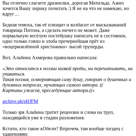
Вы отлично слагаете дразнилки, дорогая Матильда. Ажно
хочется Вашу лирику почитать :) Я не на что не намекаю, но
вдруг…
Бедная темоха, так её плющит и колбасит от высказываний
товарища Питона, а сделать ничего не может. Даже
нормальную весёлую постебушку написать не в состоянии,
одно только говно и злоба пречернейшая прёт из
«воцерковлённой христианки» лысой труперды.
Вот, Альбина Ахмерова правильно написала:
«Это относится к поэзии низкой пробы, ни перечитывать, ни
упиваться.
Такая поэзия, оскверняющая саму душу, говорит о душевных и
духовных вопросах, мучающих самого автора. ((
Картины ужасов, преследующие автора.((»
archive.ph/sHJFM
Только зря Альбина тратит рецензии и слова на труп,
находящийся уже в стадии разложения.
Кстати, кто такие кОбели? Впрочем, там вообще пиздец с
ударениями: