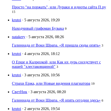
Просто "на поржать", или Дураки и идиоты сайта П.ру
15
krutoi
· 5 августа 2026, 19:20
Находчивый графоман Бузыка
9
natakery
· 5 августа 2026, 08:26
Галиниада от Воки Шрапа. «Я пришла сюды опять»
3
krutoi
· 4 августа 2026, 18:12
О Ерше и Калрецкой, или Как их дурь соседствует с
нашей "хлестаковщиной"
3
krutoi
· 3 августа 2026, 10:56
Страхи Ержа, или Новые видения плагиатора
19
СветНик
· 3 августа 2026, 08:20
Галиниада от Воки Шрапа. «Я опять сегодни здесь»
6
krutoi
· 2 августа 2026, 19:54