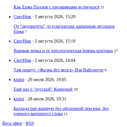
Как Ержь Падлов с прозарянами встречался
21
СветНик
· 2 августа 2026, 15:20
От "авторитета" до плагиатора: карьерная лестница
Ержа
7
СветНик
· 2 августа 2026, 15:19
Вшивая ленка и ее патологическая боязнь критики
27
СветНик
· 2 августа 2026, 14:04
Там пишут: «Жизнь без мозга» Изя Вайснегер
9
krutoi
· 29 июля 2026, 19:05
Ещё раз о "русской" Корецкой
29
krutoi
· 28 июля 2026, 19:31
Баллада про вшивую без обсценной лексики, без
единого матерного слова
11
Весь эфир
·
RSS