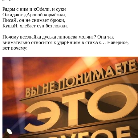
Рядом с ним и кОбели, и суки
Ожидают дАровой кормёжки,
ПисаЯ, он не снимает брюки,
КушаЯ, хлебает суп без ложки.
Почему всезнайка дуська липоцева молчит? Она так
внимательно относится к ударЕниям в стихАх… Наверное,
вот почему: