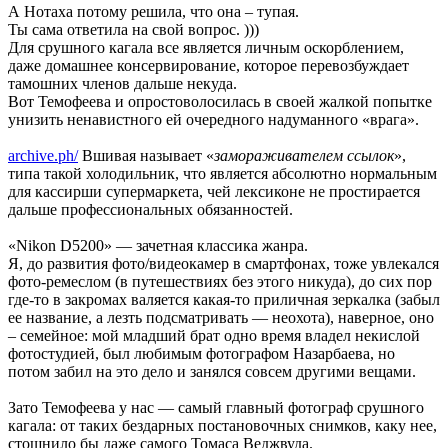
А Нотаха потому решила, что она – тупая.
Ты сама ответила на свой вопрос. )))
Для срушного кагала все является личным оскорблением,
даже домашнее консервирование, которое перевозбуждает
тамошних членов дальше некуда.
Вот Темофеева и опростоволосилась в своей жалкой попытке
унизить ненавистного ей очередного надуманного «врага».
archive.ph/
Вшивая называет «
замораживателем ссылок
»,
типа такой холодильник, что является абсолютно нормальным
для кассирши супермаркета, чей лексиконе не простирается
дальше профессиональных обязанностей.
«Nikon D5200» — зачетная классика жанра.
Я, до развития фото/видеокамер в смартфонах, тоже увлекался
фото-ремеслом (в путешествиях без этого никуда), до сих пор
где-то в закромах валяется какая-то приличная зеркалка (забыл
ее название, а лезть подсматривать — неохота), наверное, оно
– семейное: мой младший брат одно время владел некислой
фотостудией, был любимым фотографом Назарбаева, но
потом забил на это дело и занялся совсем другими вещами.
Зато Темофеева у нас — самый главный фотограф срушного
кагала: от таких бездарных постановочных снимков, каку нее,
стошнило бы даже самого Томаса Веджвуда.