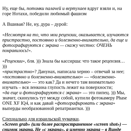
Ну, еще бы,
потомки палачей и вертухаев
вдруг взяли и, на
горе Нотахи, победили любимый фашизм
А Вшивая? Не, ну, дура – дурой:
«
Несмотря на то, что мои рецензии, оказывается, изучаются
пристрастно, постоянно и болезненно-внимательно, да еще и
фотографируются с экрана — скажу честно: ОЧЕНЬ
понравилось!
».
«
Рецензии
», бля. ))) Знала бы кассирша: что такое рецензия…
)))
«
пристрастно
»? Данунах, написала херню – отвечай за нее;
«
постоянно и болезненно-внимательно
» — «
болезненно-
внимательно
» — это как? Да и нечего там внимательно
изучать – вся ленкина глупость лежит на поверхности;
«
да еще и фотографируются с экрана
» — это пипец. ))) Мы,
значит, скинулись тут между собой, купили фотокамеру Phase
ONE XF IQ4, и как давай «
фотографировать с экрана
»
выперды необразованной репатриантки. )))
Специально для израильской чумачки
.
«Screen grab» (или более распространенное «screen shot») —
снимок экрана. Не «с экрана», а именно экрана – в Винде