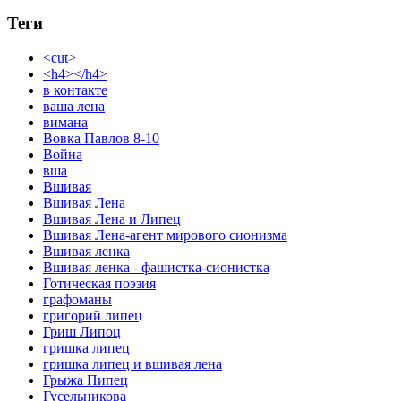
Теги
<cut>
<h4></h4>
в контакте
ваша лена
вимана
Вовка Павлов 8-10
Война
вша
Вшивая
Вшивая Лена
Вшивая Лена и Липец
Вшивая Лена-агент мирового сионизма
Вшивая ленка
Вшивая ленка - фашистка-сионистка
Готическая поэзия
графоманы
григорий липец
Гриш Липоц
гришка липец
гришка липец и вшивая лена
Грыжа Пипец
Гусельникова