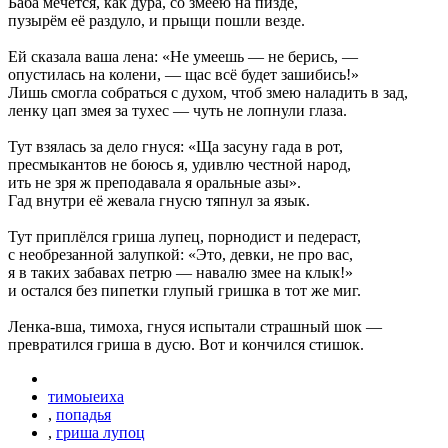
Баба мечется, как дура, со змеёю на пизде,
пузырём её раздуло, и прыщи пошли везде.
Ей сказала ваша лена: «Не умеешь — не берись, —
опустилась на колени, — щас всё будет зашибись!»
Лишь смогла собраться с духом, чтоб змею наладить в зад,
ленку цап змея за тухес — чуть не лопнули глаза.
Тут взялась за дело гнуся: «Ща засуну гада в рот,
пресмыкантов не боюсь я, удивлю честной народ,
ить не зря ж преподавала я оральные азы».
Гад внутри её жевала гнусю тяпнул за язык.
Тут приплёлся гриша лупец, порнодист и педераст,
с необрезанной залупкой: «Это, девки, не про вас,
я в таких забавах петрю — навалю змее на клык!»
и остался без пипетки глупый гришка в тот же миг.
Ленка-вша, тимоха, гнуся испытали страшный шок —
превратился гриша в дусю. Вот и кончился стишок.
тимоыеиха
,
попадья
,
гриша лупоц