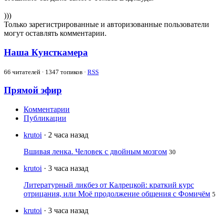
)))
Только зарегистрированные и авторизованные пользователи
могут оставлять комментарии.
Наша Кунсткамера
66
читателей · 1347 топиков ·
RSS
Прямой эфир
Комментарии
Публикации
krutoi
· 2 часа назад
Вшивая ленка. Человек с двойным мозгом
30
krutoi
· 3 часа назад
Литературный ликбез от Калрецкой: краткий курс
отрицания, или Моё продолжение общения с Фомичём
5
krutoi
· 3 часа назад