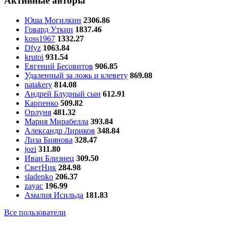
Активные авторы
Юша Могилкин
2306.86
Говард Уткин
1837.46
koss1967
1332.27
Dfyz
1063.84
krutoi
931.54
Евгений Бесовитов
906.85
Удаленный за ложь и клевету
869.08
natakery
814.08
Андрей Блудный сын
612.91
Карпенко
509.82
Орлуня
481.32
Мария Мирабелла
393.84
Александр Лириков
348.84
Лиза Биянова
328.47
jozi
311.80
Иван Близнец
309.50
СветНик
284.98
sladenko
206.37
zayac
196.99
Амалия Исильда
181.83
Все пользователи