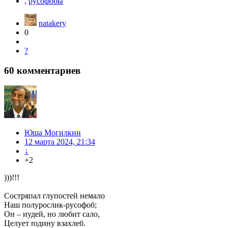
,
русофобы
natakery
0
?
60
комментариев
Юша Могилкин
12 марта 2024, 21:34
↓
+2
)))!!!
Состряпал глупостей немало
Наш полурослик-русофоб;
Он – иудей, но любит сало,
Целует rодину взахлеб.