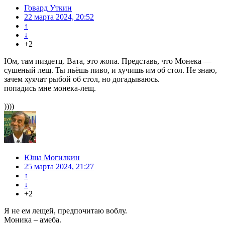
Говард Уткин
22 марта 2024, 20:52
↑
↓
+2
Юм, там пиздетц. Вата, это жопа. Представь, что Монека —
сушеный лещ. Ты пьёшь пиво, и хучишь им об стол. Не знаю,
зачем хуячат рыбой об стол, но догадываюсь.
попадись мне монека-лещ.
))))
Юша Могилкин
25 марта 2024, 21:27
↑
↓
+2
Я не ем лещей, предпочитаю воблу.
Моника – амеба.