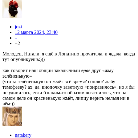
jozi
12 марта 2024, 23:40
↓
+2
Молодец, Натали, я ещё в Лопатино прочитала, и ждала, когда
тут опубликуешь:)))
как говорит наш общий закадычный
враг
друг «жму
зелёненькую»
(что за зелёненькую он жмёт всё время? соплю? жабу
темофееву? ах, да, кнопочку заветную «понравилось», но я бы
не удивилась, если б каким-то образом выяснилось, что на
самом деле он красненькую жмёт, липцу верить нельзя ни в
чём:))
natakery