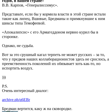
годов, в нашей стране
»
В.В. Карпов, «Генералиссимус».
Представьте, если бы у кормила власти в этой стране встали
такие как липец, Вшивые, Бредманы и примкнувшие к ним
шиксы типа Темофеевой.
«Апокалипсис» с его Армагеддоном нервно курил бы в
сторонке.
Однако, не судьба.
Вот за это срушный кагал терпеть не может русских – за то,
что у предков наших коллаборационистов здесь не срослось, а
преемственность поколений их обязывает хоть как-то, но
испортить воздух.
)))
P.S.
Очень интересный диалог:
archive.ph/q6EBr
Бредман вертится, каку ж на сковородке.