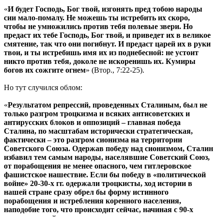
«
И будет Господь, Бог твой, изгонять пред тобою народы
сии мало-помалу. Не можешь ты истребить их скоро,
чтобы не умножились против тебя полевые звери. Но
предаст их тебе Господь, Бог твой, и приведет их в великое
смятение, так что они погибнут. И предаст царей их в руки
твои, и ты истребишь имя их из поднебесной: не устоит
никто против тебя, доколе не искоренишь их. Кумиры
богов их сожгите огнем
» (Втор., 7:22-25).
Но тут случился облом:
«
Результатом репрессий, проведенных Сталиным, был не
только разгром троцкизма и всяких антисоветских и
антирусских блоков и оппозиций – главная победа
Сталина, по масштабам исторически стратегическая,
фактически – это разгром сионизма на территории
Советского Союза. Одержав победу над сионизмом, Сталин
избавил тем самым народы, населявшие Советский Союз,
от порабощения не менее опасного, чем гитлеровское
фашистское нашествие. Если бы победу в «политической
войне» 20-30-х гг. одержали троцкисты, ход истории в
нашей стране сразу обрел бы форму истинного
порабощения и истребления коренного населения,
наподобие того, что происходит сейчас, начиная с 90-х