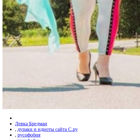
Левка Бредман
,
дураки и идиоты сайта С.ру
,
русофобия