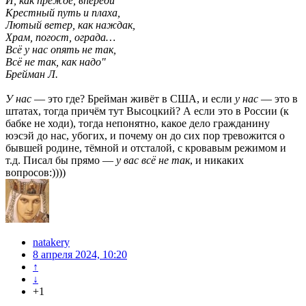
И, как прежде, впереди
Крестный путь и плаха,
Лютый ветер, как наждак,
Храм, погост, ограда…
Всё у нас опять не так,
Всё не так, как надо"
Брейман Л.
У нас
— это где? Брейман живёт в США, и если
у нас
— это в
штатах, тогда причём тут Высоцкий? А если это в России (к
бабке не ходи), тогда непонятно, какое дело гражданину
юэсэй до нас, убогих, и почему он до сих пор тревожится о
бывшей родине, тёмной и отсталой, с кровавым режимом и
т.д. Писал бы прямо —
у вас всё не так
, и никаких
вопросов:))))
natakery
8 апреля 2024, 10:20
↑
↓
+1