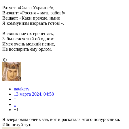
Ратует: «Слава Украине!»,
Визжит: «Россия – мать рабов!»,
Вещает: «Каки прежде, ныне
Я коммунизм взорвать готов!».
В своих паезах ерепенясь,
Забыл сисястый об одном:
Имея очень мелкий пенис,
Не воспарить ему орлом.
)))
natakery
13 марта 2024, 04:58
↑
↓
+1
Я вчера была очень зла, вот и раскатала этого полурослика.
Ибо нехуй тут.