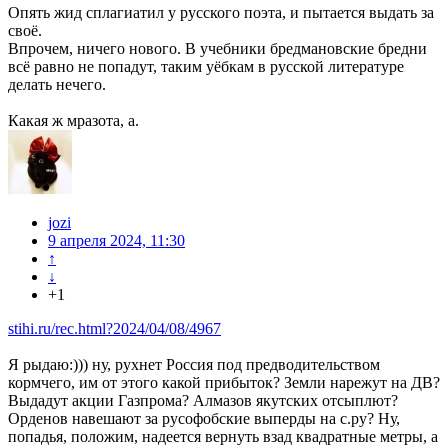
Опять жид сплагиатил у русского поэта, и пытается выдать за
своё.
Впрочем, ничего нового. В учебники бредмановские бредни
всё равно не попадут, таким уёбкам в русской литературе
делать нечего.
Какая ж мразота, а.
jozi
9 апреля 2024, 11:30
↑
↓
+1
stihi.ru/rec.html?2024/04/08/4967
Я рыдаю:))) ну, рухнет Россия под предводительством
кормчего, им от этого какой прибыток? Земли нарежут на ДВ?
Выдадут акции Газпрома? Алмазов якутских отсыплют?
Орденов навешают за русофобские выперды на с.ру? Ну,
попадья, положим, надеется вернуть взад квадратные метры, а