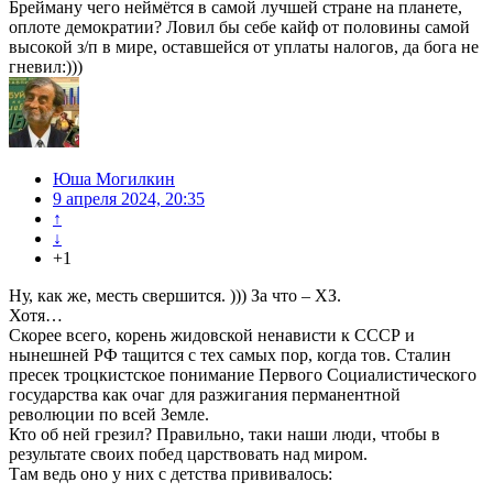
Брейману чего неймётся в самой лучшей стране на планете,
оплоте демократии? Ловил бы себе кайф от половины самой
высокой з/п в мире, оставшейся от уплаты налогов, да бога не
гневил:)))
Юша Могилкин
9 апреля 2024, 20:35
↑
↓
+1
Ну, как же, месть свершится. ))) За что – ХЗ.
Хотя…
Скорее всего, корень жидовской ненависти к СССР и
нынешней РФ тащится с тех самых пор, когда тов. Сталин
пресек троцкистское понимание Первого Социалистического
государства как очаг для разжигания перманентной
революции по всей Земле.
Кто об ней грезил? Правильно, таки наши люди, чтобы в
результате своих побед царствовать над миром.
Там ведь оно у них с детства прививалось: