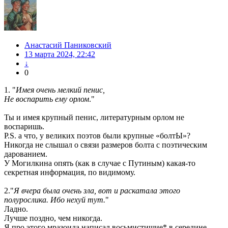
Анастасий Паниковский
13 марта 2024, 22:42
↓
0
1. "
Имея очень мелкий пенис,
Не воспарить ему орлом
."
Ты и имея крупный пенис, литературным орлом не
воспаришь.
P.S. а что, у великих поэтов были крупные «болтЫ»?
Никогда не слышал о связи размеров болта с поэтическим
дарованием.
У Могилкина опять (как в случае с Путиным) какая-то
секретная информация, по видимому.
2."
Я вчера была очень зла, вот и раскатала этого
полурослика. Ибо нехуй тут.
"
Ладно.
Лучше поздно, чем никогда.
Я про этого мразоида написал восьмистишие* в середине