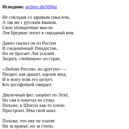
Исподник:
archive.ph/SlNhz
Не совладав со здравым смыслом,
А так же с русским языком,
Свои ублюдочные мысли
Лев Бредман лепит в смрадный ком.
Давно свалил он из России
В соединённый Пиндостан,
Но не бросает Лев усилий
Засрать «любимую» из стран.
«Люблю Россию, но другую» —
Пиздит, как дышит, карлик жид,
И в жопу всяк его целует,
Кто русофобией смердит.
Двуличный фат: скорбит по Лехё,
Но сам в пикетах не стоял.
Похоже, в Штатах как-то плохо
Пристроил Лёва свой анал.
Похоже, что ему не платят
Ни за враньё, ни за стихи.