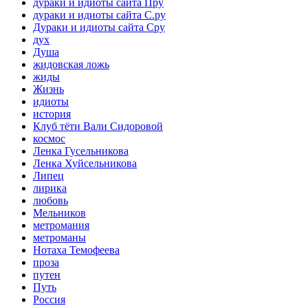
дураки и идиоты сайта Пру
дураки и идиоты сайта С.ру
Дураки и идиоты сайта Сру
дух
Душа
жидовская ложь
жиды
Жизнь
идиоты
история
Клуб тёти Вали Сидоровой
космос
Ленка Гусельникова
Ленка Хуйсельникова
Липец
лирика
любовь
Мельников
метромания
метроманы
Нотаха Темофеева
проза
путен
Путь
Россия