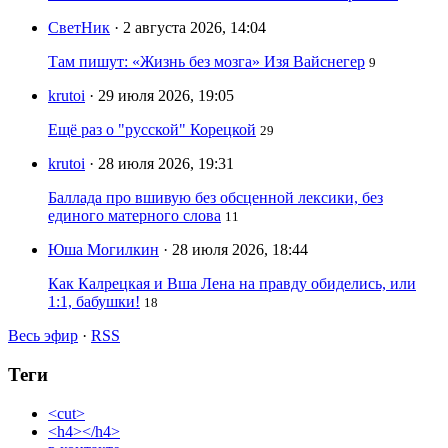
СветНик
· 2 августа 2026, 14:04
Там пишут: «Жизнь без мозга» Изя Вайснегер
9
krutoi
· 29 июля 2026, 19:05
Ещё раз о "русской" Корецкой
29
krutoi
· 28 июля 2026, 19:31
Баллада про вшивую без обсценной лексики, без
единого матерного слова
11
Юша Могилкин
· 28 июля 2026, 18:44
Как Калрецкая и Вша Лена на правду обиделись, или
1:1, бабушки!
18
Весь эфир
·
RSS
Теги
<cut>
<h4></h4>