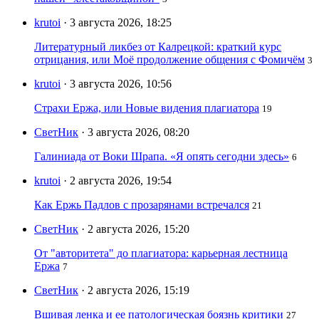
krutoi
· 3 августа 2026, 18:25
Литературный ликбез от Калрецкой: краткий курс
отрицания, или Моё продолжение общения с Фомичём
3
krutoi
· 3 августа 2026, 10:56
Страхи Ержа, или Новые видения плагиатора
19
СветНик
· 3 августа 2026, 08:20
Галиниада от Воки Шрапа. «Я опять сегодни здесь»
6
krutoi
· 2 августа 2026, 19:54
Как Ержь Падлов с прозарянами встречался
21
СветНик
· 2 августа 2026, 15:20
От "авторитета" до плагиатора: карьерная лестница
Ержа
7
СветНик
· 2 августа 2026, 15:19
Вшивая ленка и ее патологическая боязнь критики
27