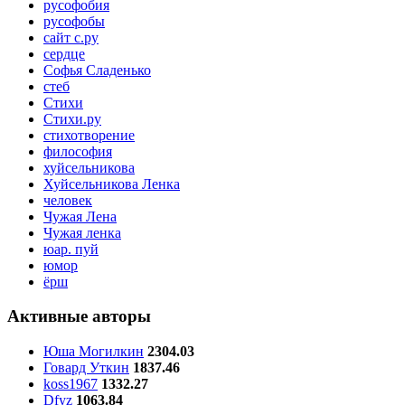
русофобия
русофобы
сайт с.ру
сердце
Софья Сладенько
стеб
Стихи
Стихи.ру
стихотворение
философия
хуйсельникова
Хуйсельникова Ленка
человек
Чужая Лена
Чужая ленка
юар. пуй
юмор
ёрш
Активные авторы
Юша Могилкин
2304.03
Говард Уткин
1837.46
koss1967
1332.27
Dfyz
1063.84