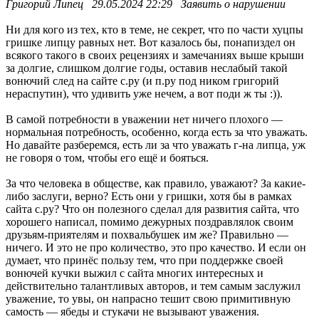
Григорий Липец 29.05.2024 22:29 Заявить о нарушении
Ни для кого из тех, кто в теме, не секрет, что по части хуцпы
гришке липцу равных нет. Вот казалось бы, понапиздел он
всякого такого в своих рецензиях и замечаниях выше крыши
за долгие, слишком долгие годы, оставив неслабый такой
вонючий след на сайте с.ру (и п.ру под ником григорий
нераспутин), что удивить уже нечем, а вот поди ж ты :)).
В самой потребности в уважении нет ничего плохого —
нормальная потребность, особенно, когда есть за что уважать.
Но давайте разберемся, есть ли за что уважать г-на липца, уж
не говоря о том, чтобы его ещё и бояться.
За что человека в обществе, как правило, уважают? За какие-
либо заслуги, верно? Есть они у гришки, хотя бы в рамках
сайта с.ру? Что он полезного сделал для развития сайта, что
хорошего написал, помимо дежурных поздравлялок своим
друзьям-приятелям и похвальбушек им же? Правильно —
ничего. И это не про количество, это про качество. И если он
думает, что принёс пользу тем, что при поддержке своей
вонючей кучки выжил с сайта многих интересных и
действительно талантливых авторов, и тем самым заслужил
уважение, то увы, он напрасно тешит свою примитивную
самость — ябеды и стукачи не вызывают уважения.