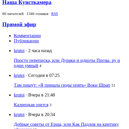
Наша Кунсткамера
66
читателей · 1346 топиков ·
RSS
Прямой эфир
Комментарии
Публикации
krutoi
· 2 часа назад
Просто переписка, или Дураки и идиоты Прозы. ру и
один умный
4
krutoi
· Сегодня в 07:25
Там пишут: «Я пришла сюды опять» Воки Шрап
51
krutoi
· Вчера в 21:48
Калрецкая злится
3
krutoi
· Вчера в 20:34
Добрые советы от Ерша, или Как Падлов на критику