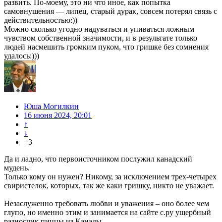
развить. По-моему, это ни что иное, как попытка
самовнушения — липец, старый дурак, совсем потерял связь с
действительностью:))
Можно сколько угодно надуваться и упиваться ложным
чувством собственной значимости, и в результате только
людей насмешить громким пуком, что гришке без сомнения
удалось:)))
Юша Могилкин
16 июня 2024, 20:01
↑
↓
+3
Да и ладно, что первоисточником послужил канадский
мудень.
Только кому он нужен? Никому, за исключением трех-четырех
свиристелок, которых, так же каки гришку, никто не уважает.
Незаслуженно требовать любви и уважения – оно более чем
глупо, но именно этим и занимается на сайте с.ру ущербный
разносчик пиццы из Канады.