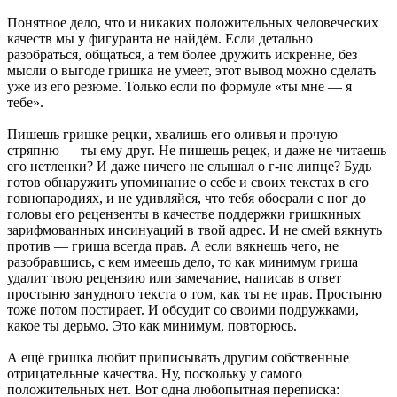
Понятное дело, что и никаких положительных человеческих
качеств мы у фигуранта не найдём. Если детально
разобраться, общаться, а тем более дружить искренне, без
мысли о выгоде гришка не умеет, этот вывод можно сделать
уже из его резюме. Только если по формуле «ты мне — я
тебе».
Пишешь гришке рецки, хвалишь его оливья и прочую
стряпню — ты ему друг. Не пишешь рецек, и даже не читаешь
его нетленки? И даже ничего не слышал о г-не липце? Будь
готов обнаружить упоминание о себе и своих текстах в его
говнопародиях, и не удивляйся, что тебя обосрали с ног до
головы его рецензенты в качестве поддержки гришкиных
зарифмованных инсинуаций в твой адрес. И не смей вякнуть
против — гриша всегда прав. А если вякнешь чего, не
разобравшись, с кем имеешь дело, то как минимум гриша
удалит твою рецензию или замечание, написав в ответ
простыню занудного текста о том, как ты не прав. Простыню
тоже потом постирает. И обсудит со своими подружками,
какое ты дерьмо. Это как минимум, повторюсь.
А ещё гришка любит приписывать другим собственные
отрицательные качества. Ну, поскольку у самого
положительных нет. Вот одна любопытная переписка: