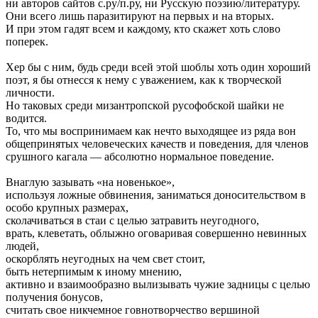
ни авторов сайтов с.ру/п.ру, ни Русскую поэзию/литературу.
Они всего лишь паразитируют на первых и на вторых.
И при этом гадят всем и каждому, кто скажет хоть слово
поперек.
Хер бы с ним, будь среди всей этой шоблы хоть один хороший
поэт, я бы отнесся к нему с уважением, как к творческой
личности.
Но таковых среди мизантропской русофобской шайки не
водится.
То, что мы воспринимаем как нечто выходящее из ряда вон
общепринятых человеческих качеств и поведения, для членов
срушного кагала — абсолютно нормальное поведение.
Внаглую зазывать «на новенькое»,
используя ложные обвинения, заниматься доносительством в
особо крупных размерах,
сколачиваться в стаи с целью затравить неугодного,
врать, клеветать, облыжно оговаривая совершенно невинных
людей,
оскорблять неугодных на чем свет стоит,
быть нетерпимым к иному мнению,
активно и взаимообразно вылизывать чужие задницы с целью
получения бонусов,
считать свое никчемное говнотворчество вершиной