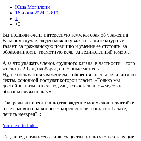
Юша Могилкин
16 июня 2024, 18:19
↓
+3
Вы подняли очень интересную тему, которая об уважении.
В нашем случае, людей можно уважать за литературный
талант, за гражданскую позицию и умение ее отстоять, за
образованность, грамотную речь, за великолепный юмор…
А за что уважать членов срушного кагала, в частности – того
же липца? Там, наоборот, сплошные минусы.
Ну, не пользуются уважением в обществе члены религиозной
секты, основной постулат которой гласит: «Только мы
достойны называться людьми, все остальные – мусор и
обязаны служить нам».
Так, ради интереса и в подтверждение моих слов, почитайте
ответ раввина на вопрос «разрешено ли, согласно Галахе,
лечить нееврея?»:
Your text to link...
Т.е., перед нами всего лишь существа, ни во что не ставящие