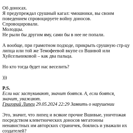
Об доносах.
Я предупреждал срушный кагал: чмошники, вы своим
поведением спровоцируете войну доносов.
Спровоцировали.
Молодцы.
Не рыли бы другим яму, сами бы в нее не попали.
А вообще, при грамотном подходе, прикрыть срушную стр-цу
липца или той же Темофеевой вкупе со Вшивой или
Хуйсельниковой – как два пальца.
Но кто тогда будет нас веселить?
)))
P.S.
Если нас застукивают, значит боятся. А, если боятся,
значит, уважают.
Григорий Липец
29.05.2024 22:29 Заявить о нарушении
Это, значит, что липец и всякие прочие Вшивые, уничтожая
посредством клеветнических доносов мегатонны
ненавистных им авторских страничек, боялись и уважали их
создателей?