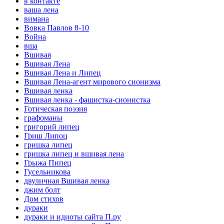
в контакте
ваша лена
вимана
Вовка Павлов 8-10
Война
вша
Вшивая
Вшивая Лена
Вшивая Лена и Липец
Вшивая Лена-агент мирового сионизма
Вшивая ленка
Вшивая ленка - фашистка-сионистка
Готическая поэзия
графоманы
григорий липец
Гриш Липоц
гришка липец
гришка липец и вшивая лена
Грыжа Пипец
Гусельникова
двуличная Вшивая ленка
джим болт
Дом стихов
дураки
дураки и идиоты сайта П.ру