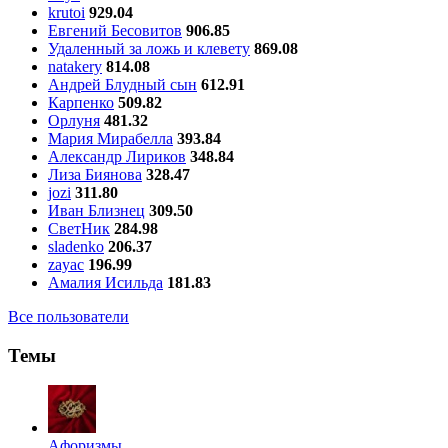
krutoi
929.04
Евгений Бесовитов
906.85
Удаленный за ложь и клевету
869.08
natakery
814.08
Андрей Блудный сын
612.91
Карпенко
509.82
Орлуня
481.32
Мария Мирабелла
393.84
Александр Лириков
348.84
Лиза Биянова
328.47
jozi
311.80
Иван Близнец
309.50
СветНик
284.98
sladenko
206.37
zayac
196.99
Амалия Исильда
181.83
Все пользователи
Темы
Aфоризмы