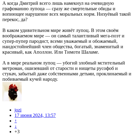
А когда Дмитрий всего лишь намекнул на очевидную
графоманию лупоца — сразу же смертельные обиды и
вопиющее нарушение всех моральных норм. Нихуёвый такой
перекос, да?
В каком удивительном мире живёт лупоц. В этом своём
воображаемом мире — он самый талантливый мега-поэт и
супер-пупер пародист, всеми уважаемый и обожаемый,
наидостойнейший член общества, богатый, знаменитый и
красивый, как Аполлон. Или Тимоти Шаламе.
А в мире реальном лупоц — убогий злобный мстительный
метроман, ошизевший от старости и нищеты русофоб и
стукач, забытый даже собственными детьми, проклинаемый и
побиваемый кучей народу.
jozi
17 июня 2024, 13:57
↑
↓
+3