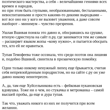
поэтического мастерства, а себя – величайшими гениями всех
времен и народов,
но при этом быть глупыми, необразованными, бесталанными,
невоспитанными и просто какими-то дикими выродками –
вот все оно ни у кого не вызовет уважения, а даже совсем
наоборот – минимум – чувство презрения.
Ушлая Вшивая поняла это давно и, обосравшись на срушке,
втихую сдристнула на сайт п.ру, где занимается тем же самым
– расширяет языком жопы «кому нужно», и пытается обосрать
тех, кто ей не нравиться.
Тупая Темофеева тоже осознала, что среди поэтов она лишняя
и, подобно Вшивой, свинтила в прозаическую помойку.
Одни только никому ненужный липец еще брыкается, считая
себя непревзойденным породристом, но на сайте с.ру он уже
давно никому неинтересен.
А, да, там еще Хуйсельникова есть – фейковая пукановская
вдовушка. Тоже ни о чем, но стукачка и метроманка – самой
высшей пробы, да еще и дура тупая.
Так что, уважать никого из них не получится при всем
желании.