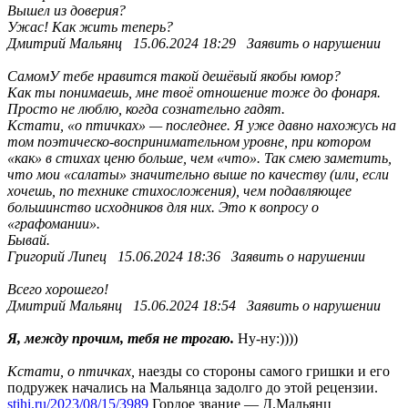
Вышел из доверия?
Ужас! Как жить теперь?
Дмитрий Мальянц 15.06.2024 18:29 Заявить о нарушении
СамомУ тебе нравится такой дешёвый якобы юмор?
Как ты понимаешь, мне твоё отношение тоже до фонаря.
Просто не люблю, когда сознательно гадят.
Кстати, «о птичках» — последнее. Я уже давно нахожусь на
том поэтическо-воспринимательном уровне, при котором
«как» в стихах ценю больше, чем «что». Так смею заметить,
что мои «салаты» значительно выше по качеству (или, если
хочешь, по технике стихосложения), чем подавляющее
большинство исходников для них. Это к вопросу о
«графомании».
Бывай.
Григорий Липец 15.06.2024 18:36 Заявить о нарушении
Всего хорошего!
Дмитрий Мальянц 15.06.2024 18:54 Заявить о нарушении
Я, между прочим, тебя не трогаю.
Ну-ну:))))
Кстати, о птичках,
наезды со стороны самого гришки и его
подружек начались на Мальянца задолго до этой рецензии.
stihi.ru/2023/08/15/3989
Гордое звание — Д.Мальянц