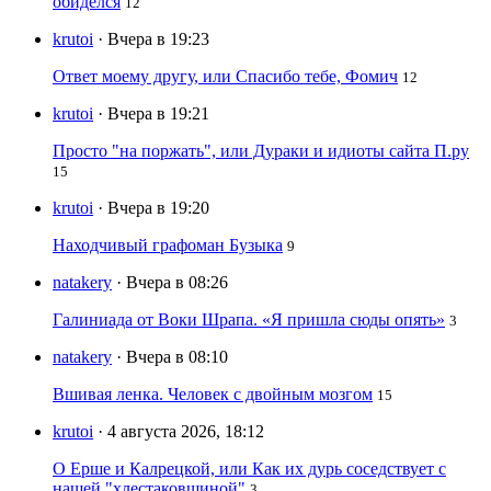
обиделся
12
krutoi
· Вчера в 19:23
Ответ моему другу, или Спасибо тебе, Фомич
12
krutoi
· Вчера в 19:21
Просто "на поржать", или Дураки и идиоты сайта П.ру
15
krutoi
· Вчера в 19:20
Находчивый графоман Бузыка
9
natakery
· Вчера в 08:26
Галиниада от Воки Шрапа. «Я пришла сюды опять»
3
natakery
· Вчера в 08:10
Вшивая ленка. Человек с двойным мозгом
15
krutoi
· 4 августа 2026, 18:12
О Ерше и Калрецкой, или Как их дурь соседствует с
нашей "хлестаковщиной"
3