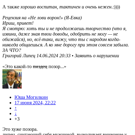
А также
хорошо воспитан, тактичен и очень нежен
.:))))
Рецензия на «Не лови ворон!» (Я-Евка)
Ириш, привет!
Я смотрю: хоть ты и не продолжаешь творчество (что я,
извини, даже зная твои доводы, одобрить не могу — не
обижайся), но, всё-таки, вижу, что ты с народом когда-
никогда общаешься. А ко мне дорогу при этом совсем забыла.
ЗА ЧТО?
Григорий Липец 14.06.2024 20:33 • Заявить о нарушении
«Это какой-то
пиздец
позор...»
Юша Могилкин
17 июня 2024, 22:22
↑
↓
+3
Это хуже позора.
липец, считающий себя мужчиной, вымаливает внимание у