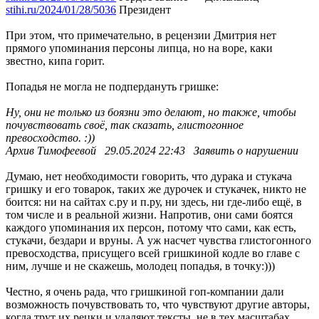
stihi.ru/2024/01/28/5036
Президент
При этом, что примечательно, в рецензии Дмитрия нет
прямого упоминания персоны липца, но на воре, каки
звестно, кипа горит.
Попадья не могла не подпердануть гришке:
Ну, они не только из боязни это делают, но также, чтобы
почувствовать своё, так сказать, глистогонное
превосходство. :))
Архив Тимофеевой 29.05.2024 22:43 Заявить о нарушении
Думаю, нет необходимости говорить, что дурака и стукача
гришку и его товарок, таких же дурочек и стукачек, никто не
боится: ни на сайтах с.ру и п.ру, ни здесь, ни где-либо ещё, в
том числе и в реальной жизни. Напротив, они сами боятся
каждого упоминания их персон, потому что сами, как есть,
стукачи, бездари и вруны. А уж насчет чувства глистогонного
превосходства, присущего всей гришкиной кодле во главе с
ним, лучше и не скажешь, молодец попадья, в точку:)))
Честно, я очень рада, что гришкиной гоп-компании дали
возможность почувствовать то, что чувствуют другие авторы,
когда трут их рецки и удаляют тексты, не в тех масштабах,