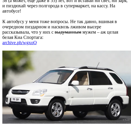
58 (а может, еще даже в 55) лет, вот и вставай ни свет, ни заря,
и пиздюхай через полгорода в супермаркет, на кассу. На
автобусе!
К автобусу у меня тоже вопросы. Не так давно, вшивая в
очередном пиздарном и насквозь лживом высере
рассказывала, что у них с
выдуманным
мужем – аж целая
белая Киа Спортага:
archive.ph/wgxoQ