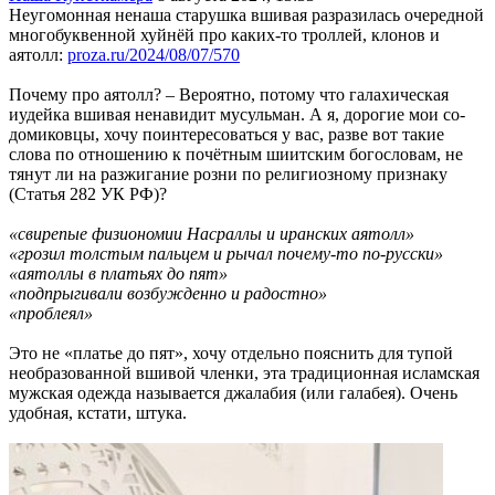
Неугомонная ненаша старушка вшивая разразилась очередной
многобуквенной хуйнёй про каких-то троллей, клонов и
аятолл:
proza.ru/2024/08/07/570
Почему про аятолл? – Вероятно, потому что галахическая
иудейка вшивая ненавидит мусульман. А я, дорогие мои со-
домиковцы, хочу поинтересоваться у вас, разве вот такие
слова по отношению к почётным шиитским богословам, не
тянут ли на разжигание розни по религиозному признаку
(Статья 282 УК РФ)?
«свирепые физиономии Насраллы и иранских аятолл»
«грозил толстым пальцем и рычал почему-то по-русски»
«аятоллы в платьях до пят»
«подпрыгивали возбужденно и радостно»
«проблеял»
Это не «платье до пят», хочу отдельно пояснить для тупой
необразованной вшивой членки, эта традиционная исламская
мужская одежда называется джалабия (или галабея). Очень
удобная, кстати, штука.