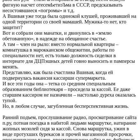
фигную насчет отесемЬетизЪма в СССР, предсказывать
несостоявшиеся «погромы» и т.д.
А Вшивая уже тогда была одинокой клушей, проживавшей на
одной территории со своей мамашей. Мужика-то нет, кто
защитит?
Вот и собрали они манатки, и двинулись в «землю
обетованную», в надежде на обещанное счастье.
А там – член на рыло: вместо нормальной квартиры –
комнатушка в марокканском общежитии, работы по
специальности нет, есть только должность сиделки в
интернате для ДЦПэшных детей говно выносить и памперсы
менять.
Представляю, как была счастлива Вшивая, когда ей
подвернулась вакансия кассирши супермаркета.
И все эти годы она – тетка со средним специальным
образованием библиотекаря – просидела за кассой. Ее даже
старшим кассиром не назначили – настолько дуреха оказалась
тупой.
Но, в любом случае, загубленная бесперспективная жизнь.
Ранний подъем, прослушивание радио, просматривание сайта
п.ру, потная поездка в набитой людьми маршрутке, натирание
жопных мозолей сидя за кассой. Снова маршрутка, ужин в
виде протухших бурекасов и прочей магазинной просрочки,
прослушивание радио, просматривание сайта п.ру, фейковых