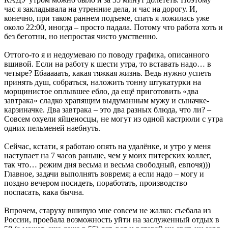
час я закладывала на утренние дела, и час на дорогу. И,
конечно, при таком раннем подъеме, спать я ложилась уже
около 22:00, иногда – просто падала. Потому что работа хоть и
без беготни, но непростая чисто умственно.
Оттого-то я и недоумеваю по поводу графика, описанного
вшивой. Если на работу к шести утра, то вставать надо… в
четыре? Ебааааать, какая тяжкая жизнь. Ведь нужно успеть
принять душ, собраться, наложить тонну штукатурки на
морщинистое оплывшее ебло, да ещё приготовить «два
завтрака» сладко храпящим
выдуманным
мужу и сыначке-
карзиначке. Два завтрака – это два разных блюда, что ли? –
Совсем охуели яйценосцы, не могут из одной кастрюли с утра
одних пельменей наебнуть.
Сейчас, кстати, я работаю опять на удалёнке, и утро у меня
наступает на 7 часов раньше, чем у моих питерских коллег,
так что… режим дня весьма и весьма свободный, евпочя)))
Главное, задачи выполнять вовремя; а если надо – могу и
поздно вечером посидеть, поработать, производство
поспасать, кака бычна.
Впрочем, старуху вшивую мне совсем не жалко: съебала из
России, проебала возможность уйти на заслуженный отдых в