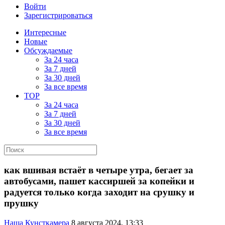
Войти
Зарегистрироваться
Интересные
Новые
Обсуждаемые
За 24 часа
За 7 дней
За 30 дней
За все время
TOP
За 24 часа
За 7 дней
За 30 дней
За все время
как вшивая встаёт в четыре утра, бегает за
автобусами, пашет кассиршей за копейки и
радуется только когда заходит на срушку и
прушку
Наша Кунсткамера
8 августа 2024, 13:33