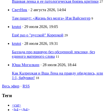
Вшивая ленка и ее патологическая боязнь критики
27
СветНик
· 2 августа 2026, 14:04
Там пишут: «Жизнь без мозга» Изя Вайснегер
9
krutoi
· 29 июля 2026, 19:05
Ещё раз о "русской" Корецкой
29
krutoi
· 28 июля 2026, 19:31
Баллада про вшивую без обсценной лексики, без
единого матерного слова
11
Юша Могилкин
· 28 июля 2026, 18:44
Как Калрецкая и Вша Лена на правду обиделись, или
1:1, бабушки!
18
Весь эфир
·
RSS
Теги
<cut>
<h4></h4>