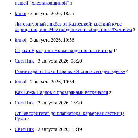
нашей "хлестаковщиной"
3
krutoi
· 3 августа 2026, 18:25
Литературный ликбез от Калрецкой: краткий курс
отрицания, или Моё продолжение общения с Фомичём
3
krutoi
· 3 августа 2026, 10:56
Страхи Ержа, или Новые видения плагиатора
19
СветНик
· 3 августа 2026, 08:20
Галиниада от Воки Шрапа. «Я опять сегодни здесь»
6
krutoi
· 2 августа 2026, 19:54
Как Ержь Падлов с прозарянами встречался
21
СветНик
· 2 августа 2026, 15:20
От "авторитета" до плагиатора: карьерная лестница
Ержа
7
СветНик
· 2 августа 2026, 15:19