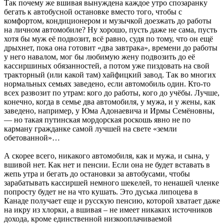
Так почему же вшивая вынуждена каждое утро спозаранку
бегать к автобусной остановке вместо того, чтобы с
комфортом, кондиционером и музычкой доезжать до работы
на личном автомобиле? Ну хорошо, пусть даже не сама, пусть
хотя бы муж её подвозит, всё равно, судя по тому, что он ещё
дрыхнет, пока она готовит «два завтрака», времени до работы
у него навалом, мог бы любимую жену подвозить до её
кассиршиных обязанностей, а потом уже пиздовать на свой
тракторный (или какой там) хайфицкий завод. Так во многих
нормальных семьях заведено, если автомобиль один. Кто-то
всех развозит по утрам: кого до работы, кого до учёбы. Лучше,
конечно, когда в семье два автомобиля, у мужа, и у жены, как
заведено, например, у Юма Адонаевича и Ирмы Семёновны,
— но такая путинская мордорская роскошь явно не по
карману гражданке самой лучшей на свете «земли
обетованной»…
А скорее всего, никакого автомобиля, как и мужа, и сына, у
вшивой нет. Как нет и пенсии. Если она не будет вставать в
жепь утра и бегать до остановки за автобусами, чтобы
зарабатывать кассиршей немного шекелей, то ненашей членке
попросту будет не на что кушать. Это дуська липоцева в
Канаде получает еще и русскую пенсию, которой хватает даже
на икру из хлорки, а вшивая – не имеет никаких источников
дохода, кроме единственной низкооплачиваемой