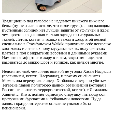
Традиционно под галабею не надевают никакого нижнего
белья (ну, не знали в исламе, что такое трусы), а под палящим
пустынным солнцем нет лучшей защиты от уф-лучей и жары,
чем просторная длинная светлая одежда из натуральных
тканей. Летом, кстати, я только в таком и хожу, этой весной
специально в Стамбульском Waikiki прикупила себе несколько
хлопковых и льняных полу-мусульманских, полу-светских
платьев в пол с закрытыми воротами и длинными рукавами.
Намного комфортнее в жару в таком, закрытом виде, чем
раздеваться до микро-шорт и топиков, как делают многие.
Непонятно ещё, чем лично вшивой не угодил Хасан Насралла
(правильней, кстати, Насруллах), и почему он ей снится.
Может, она перепутала лидера Хезболлы с недавно убитым в
Тегеране главой политбюро данной организации (которая в
России не считается террористической, кстати), с Исмаилом
Ханией… Кто ж поймёт одинокую старушку, питающуюся
протухшими бурекасами и фейковыми новостями. Ну да
ладно, гораздо интереснее описание унылого быта
пенсионерки.