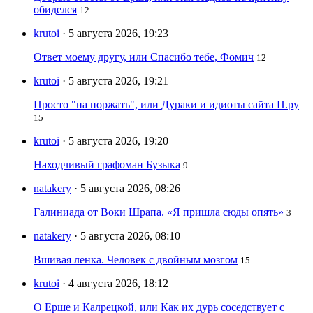
обиделся
12
krutoi
· 5 августа 2026, 19:23
Ответ моему другу, или Спасибо тебе, Фомич
12
krutoi
· 5 августа 2026, 19:21
Просто "на поржать", или Дураки и идиоты сайта П.ру
15
krutoi
· 5 августа 2026, 19:20
Находчивый графоман Бузыка
9
natakery
· 5 августа 2026, 08:26
Галиниада от Воки Шрапа. «Я пришла сюды опять»
3
natakery
· 5 августа 2026, 08:10
Вшивая ленка. Человек с двойным мозгом
15
krutoi
· 4 августа 2026, 18:12
О Ерше и Калрецкой, или Как их дурь соседствует с