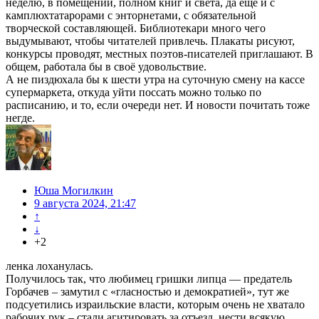
неделю, в помещении, полном книг и света, да ещё и с
камплюхтатарорами с энторнетами, с обязательной
творческой составляющей. Библиотекари много чего
выдумывают, чтобы читателей привлечь. Плакаты рисуют,
конкурсы проводят, местных поэтов-писателей приглашают. В
общем, работала бы в своё удовольствие.
А не пиздюхала бы к шести утра на суточную смену на кассе
супермаркета, откуда уйти поссать можно только по
расписанию, и то, если очереди нет. И новости почитать тоже
негде.
Юша Могилкин
9 августа 2024, 21:47
↑
↓
+2
ленка лоханулась.
Получилось так, что любимец гришки липца — предатель
Горбачев – замутил с «гласностью и демократией», тут же
подсуетились израильские власти, которым очень не хватало
рабочих рук – стали агитировать за отъезд, нести всякую