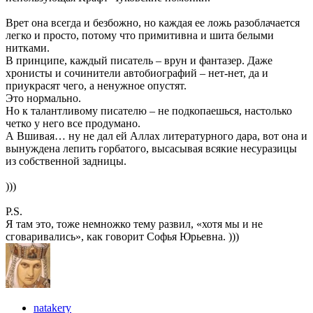
Врет она всегда и безбожно, но каждая ее ложь разоблачается
легко и просто, потому что примитивна и шита белыми
нитками.
В принципе, каждый писатель – врун и фантазер. Даже
хронисты и сочинители автобиографий – нет-нет, да и
приукрасят чего, а ненужное опустят.
Это нормально.
Но к талантливому писателю – не подкопаешься, настолько
четко у него все продумано.
А Вшивая… ну не дал ей Аллах литературного дара, вот она и
вынуждена лепить горбатого, высасывая всякие несуразицы
из собственной задницы.
)))
P.S.
Я там это, тоже немножко тему развил, «хотя мы и не
сговаривались», как говорит Софья Юрьевна. )))
natakery