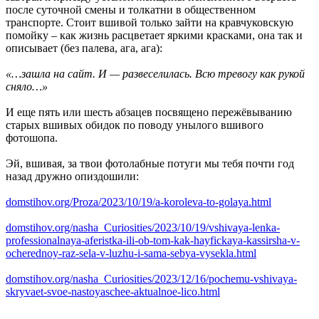
после суточной смены и толкатни в общественном
транспорте. Стоит вшивой только зайти на кравчуковскую
помойку – как жизнь расцветает яркими красками, она так и
описывает (без палева, ага, ага):
«…зашла на сайт. И — развеселилась. Всю тревогу как рукой
сняло…»
И еще пять или шесть абзацев посвящено пережёвыванию
старых вшивых обидок по поводу унылого вшивого
фотошопа.
Эй, вшивая, за твои фотолабные потуги мы тебя почти год
назад дружно опиздошили:
domstihov.org/Proza/2023/10/19/a-koroleva-to-golaya.html
domstihov.org/nasha_Curiosities/2023/10/19/vshivaya-lenka-
professionalnaya-aferistka-ili-ob-tom-kak-hayfickaya-kassirsha-v-
ocherednoy-raz-sela-v-luzhu-i-sama-sebya-vysekla.html
domstihov.org/nasha_Curiosities/2023/12/16/pochemu-vshivaya-
skryvaet-svoe-nastoyaschee-aktualnoe-lico.html