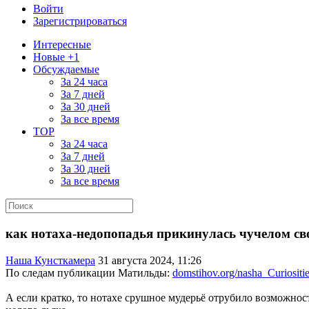
Войти
Зарегистрироваться
Интересные
Новые +1
Обсуждаемые
За 24 часа
За 7 дней
За 30 дней
За все время
TOP
За 24 часа
За 7 дней
За 30 дней
За все время
как нотаха-недопопадья прикинулась чучелом св
Наша Кунсткамера
31 августа 2024, 11:26
По следам публикации Матильды:
domstihov.org/nasha_Curiosit
А если кратко, то нотахе срушное мудерьё отрубило возможнос