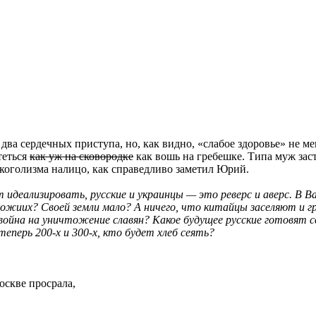
 два сердечных приступа, но, как видно, «слабое здоровье» не
теться
как уж на сковородке
как вошь на гребешке. Типа муж заст
лкоголизма налицо, как справедливо заметил Юрий.
идеализировать, русские и украинцы — это реверс и аверс. В В
Божиих? Своей земли мало? А ничего, что китайцы заселяют и г
война на уничтожение славян? Какое будущее русские готовят с
еперь 200-х и 300-х, кто будет хлеб сеять?
оскве просрала,