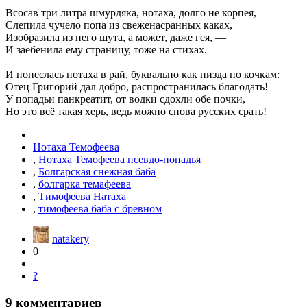
Всосав три литра шмурдяка, нотаха, долго не корпея,
Слепила чучело попа из свеженасранных каках,
Изобразила из него шута, а может, даже гея, —
И заебенила ему страницу, тоже на стихах.
И понеслась нотаха в рай, буквально как пизда по кочкам:
Отец Григорий дал добро, распространилась благодать!
У попадьи панкреатит, от водки сдохли обе почки,
Но это всё такая херь, ведь можно снова русских срать!
Нотаха Темофеева
,
Нотаха Темофеева псевдо-попадья
,
Болгарская снежная баба
,
болгарка темафеева
,
Тимофеева Натаха
,
тимофеева баба с бревном
natakery
0
?
9
комментариев