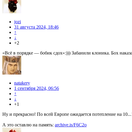
jozi
31 августа 2024, 18:46
↑
↓
+2
«Всё в порядке — бобик сдох»:))) Забанили клоника. Бох наказа
natakery
1 сентября 2024, 06:56
↑
↓
+1
Ну и прекрасно! По всей Европе ожидается потепление на 10..
А это оставлю на память:
archive.is/F6C2o