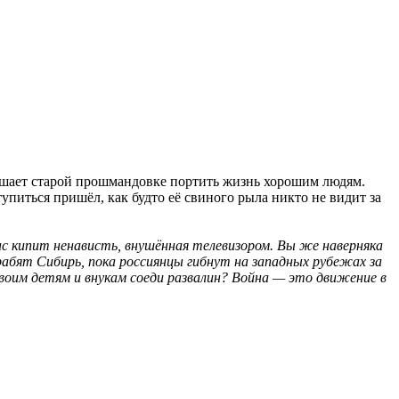
 мешает старой прошмандовке портить жизнь хорошим людям.
упиться пришёл, как будто её свиного рыла никто не видит за
ас кипит ненависть, внушённая телевизором. Вы же наверняка
рабят Сибирь, пока россиянцы гибнут на западных рубежах за
воим детям и внукам соеди развалин? Война — это движение в