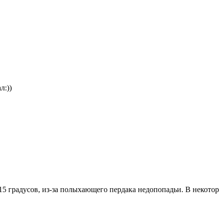
л:))
.15 градусов, из-за полыхающего пердака недопопадьи. В некото