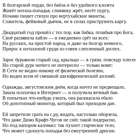
В болгарской перди, без бабла и без удобного клозета
Живёт нотаха-попадья, сливянку жрёт, несёт пургу,
Ночами пишет стихуи про вертухайские минеты,
Сожитель, фейковый дьячок, не в силах приструнить каргу.
Двадцатый год прошёл с тех пор, как бабка, позабыв про Бога,
Своё раззявила хайло — и ежедневно срёт на всех:
На русских, на простой народ, и даже на болгар немного,
Прирос к нотахиной груди из говен слепленный доспех.
Зарос бурьяном старый сад, крыльцо — в грязи, повсюду плесен
Но старой дуре ничего не интересно — только комп:
В Сети не видно никому её физической болезни,
Но виден всем её смешной шизофренический апломб.
Однажды, августовским днём, когда ничто не предвещало,
Зашла психичка в Интернет — и получила вечный бан.
В попытках что-нибудь узнать, она расквасила ебало
Об допотопный монитор, который был приходом дан.
Ей запретили срать на с.ру, видать, настолько оборзела,
Что даже Димо Крафт-Чугов не снёс такой пидерасни,
Но под напором каломасс так пухнет старческое тело,
Что может сдохнуть попадья без ежеутренней дрисни.