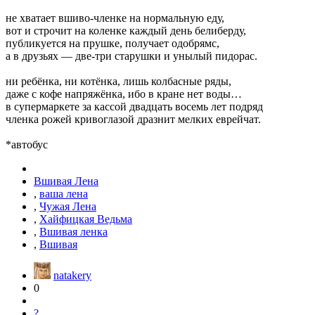
не хватает вшиво-членке на нормальную еду,
вот и строчит на коленке каждый день белиберду,
публикуется на прушке, получает одобрямс,
а в друзьях — две-три старушки и унылый пидорас.
ни ребёнка, ни котёнка, лишь колбасные ряды,
даже с кофе напряжёнка, ибо в кране нет воды…
в супермаркете за кассой двадцать восемь лет подряд
членка рожей кривоглазой дразнит мелких еврейчат.
*автобус
Вшивая Лена
,
ваша лена
,
Чужая Лена
,
Хайфицкая Ведьма
,
Вшивая ленка
,
Вшивая
natakery
0
?