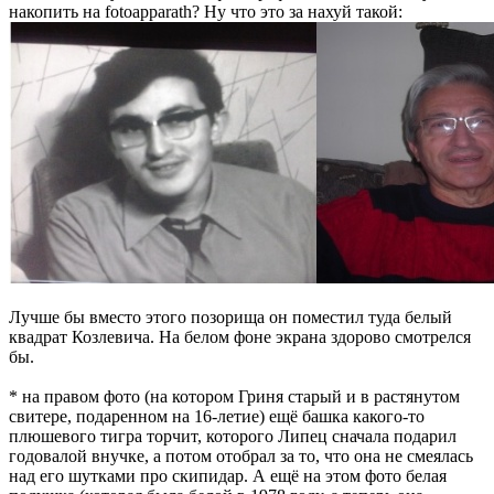
накопить на fоtоаppаrаth? Ну что это за нахуй такой:
Лучше бы вместо этого позорища он поместил туда белый
квадрат Козлевича. На белом фоне экрана здорово смотрелся
бы.
* на правом фото (на котором Гриня старый и в растянутом
свитере, подаренном на 16-летие) ещё башка какого-то
плюшевого тигра торчит, которого Липец сначала подарил
годовалой внучке, а потом отобрал за то, что она не смеялась
над его шутками про скипидар. А ещё на этом фото белая