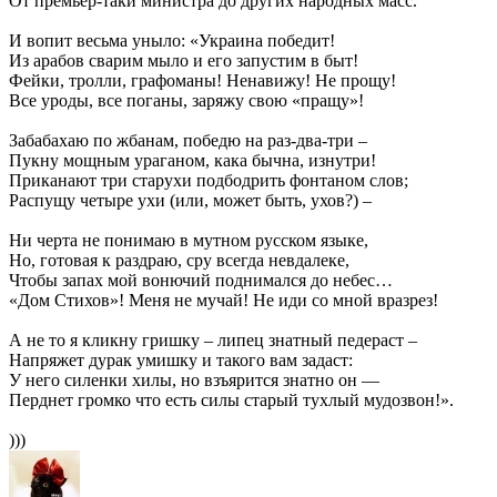
От премьер-таки министра до других народных масс.
И вопит весьма уныло: «Украина победит!
Из арабов сварим мыло и его запустим в быт!
Фейки, тролли, графоманы! Ненавижу! Не прощу!
Все уроды, все поганы, заряжу свою «пращу»!
Забабахаю по жбанам, победю на раз-два-три –
Пукну мощным ураганом, кака бычна, изнутри!
Приканают три старухи подбодрить фонтаном слов;
Распущу четыре ухи (или, может быть, ухов?) –
Ни черта не понимаю в мутном русском языке,
Но, готовая к раздраю, сру всегда невдалеке,
Чтобы запах мой вонючий поднимался до небес…
«Дом Стихов»! Меня не мучай! Не иди со мной вразрез!
А не то я кликну гришку – липец знатный педераст –
Напряжет дурак умишку и такого вам задаст:
У него силенки хилы, но взъярится знатно он —
Перднет громко что есть силы старый тухлый мудозвон!».
)))