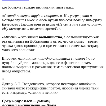
где бормочет всякие заклинания типа таких:
«
С этой потерей трудно смириться. И я уверен, что и
месяцы спустя многие люди будут про себя повторять фразу
Вячеслава Григорьевича из песни «Не сыпь мне соль на рану»:
«Ну почему меня не лечит время?»
».
«
Многие
» – это значит
большинство
, а большинству-то как
раз наплевать на Добрынина и на то, что он помер – время
чувака давно прошло, да и при его жизни советская эстрада
мало кого волновала.
Впрочем, если липцу «
трудно смириться с потерей
», то
пущай он уйдет в монастырь для геев-фашистов и там,
полный смирения и раскаяния, замаливает свои преступления
перед обществом.
*
Даже у А.Т. Твардовского, которого некоторые ошибочно
считали чисто гражданским поэтом, любовная лирика таки
есть, например, «Ленин и печник»:
Сразу шубу с плеч — рывком,
Достает инструмент. — Ну-ка…