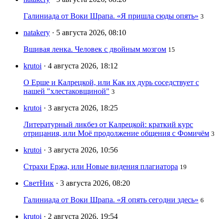
Галиниада от Воки Шрапа. «Я пришла сюды опять»
3
natakery
· 5 августа 2026, 08:10
Вшивая ленка. Человек с двойным мозгом
15
krutoi
· 4 августа 2026, 18:12
О Ерше и Калрецкой, или Как их дурь соседствует с
нашей "хлестаковщиной"
3
krutoi
· 3 августа 2026, 18:25
Литературный ликбез от Калрецкой: краткий курс
отрицания, или Моё продолжение общения с Фомичём
3
krutoi
· 3 августа 2026, 10:56
Страхи Ержа, или Новые видения плагиатора
19
СветНик
· 3 августа 2026, 08:20
Галиниада от Воки Шрапа. «Я опять сегодни здесь»
6
krutoi
· 2 августа 2026, 19:54