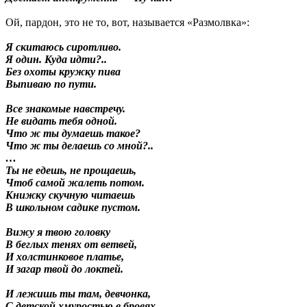
Ой, пардон, это не то, вот, называется «Размолвка»:
Я скитаюсь сиротливо.
Я один. Куда идти?..
Без охоты кружку пива
Выпиваю по пути.
Все знакомые навстречу.
Не видать тебя одной.
Что ж ты думаешь такое?
Что ж ты делаешь со мной?..
…
Ты не едешь, не прощаешь,
Чтоб самой жалеть потом.
Книжку скучную читаешь
В школьном садике пустом.
Вижу я твою головку
В беглых тенях от ветвей,
И холстинковое платье,
И загар твой до локтей.
И лежишь ты там, девчонка,
С детской хмуростью в бровях.