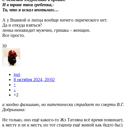
И в траве твоя гребенка,-
Та, что я искал впотьмах…
А у Вшивой и липца вообще ничего лирического нет.
Да и откуда взяться?
ленка ненавидит мужчин, гришка – женщин.
Все просто.
)))
jozi
8 октября 2024, 20:02
↑
↓
+2
а заодно фальшиво, но патетически страдает по смерти В.Г.
Добрынина:
Не только, оно ещё какого-то Жэ Татляна всё время поминает,
к месту и не к месту, но тот старпер ещё живой как будто бы:)