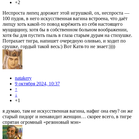
+2
Неспроста липец дорожит этой игрушкой, ох, неспроста —
100 пудов, в него искусственная вагина встроена, что даёт
липцу хоть какой-то повод корёжить из себя настоящего
мущщщину, хотя бы в собственном больном воображении,
хотя бы для пустить пыль в глаза старым дурам на стихушке.
Потрахает тигра, напишет очередную оливью, и ходит по
срушке, гордый такой весь:) Вот Катя-то не знает:))))
natakery
9 октября 2024, 10:37
↑
↓
+1
я думаю, там не искусственная вагина, нафиг она ему? он же
старый пидорг и ненавидит женщин… скорее всего, в тигре
спрятан огромный «резиновый мэн»