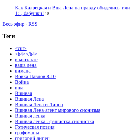
Как Калрецкая и Вша Лена на правду обиделись, или
1:1, бабушки!
18
Весь эфир
·
RSS
Теги
<cut>
<h4></h4>
в контакте
ваша лена
вимана
Вовка Павлов 8-10
Война
вша
Вшивая
Вшивая Лена
Вшивая Лена и Липец
Вшивая Лена-агент мирового сионизма
Вшивая ленка
Вшивая ленка - фашистка-сионистка
Готическая поэзия
графоманы
григорий липец