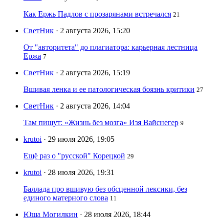
Как Ержь Падлов с прозарянами встречался
21
СветНик
· 2 августа 2026, 15:20
От "авторитета" до плагиатора: карьерная лестница
Ержа
7
СветНик
· 2 августа 2026, 15:19
Вшивая ленка и ее патологическая боязнь критики
27
СветНик
· 2 августа 2026, 14:04
Там пишут: «Жизнь без мозга» Изя Вайснегер
9
krutoi
· 29 июля 2026, 19:05
Ещё раз о "русской" Корецкой
29
krutoi
· 28 июля 2026, 19:31
Баллада про вшивую без обсценной лексики, без
единого матерного слова
11
Юша Могилкин
· 28 июля 2026, 18:44