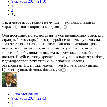
9 октября 2024, 21:50
↑
↓
+2
Так и левое изображение не лучше — ехидная, слащавая
морда, просящая
кирпича
канделябра:))
Они постоянно потешаются на чужой внешностью, судят, кто
стращный, кто старый, кто фигурой не вышел, а у самих на
авах что? Позор позорный: гнусельникова выставила фото
неизвестной женшыны, не то в халате уборщицы, не то в
тюремной робе, попадья похожа на скомороха в какой-то
цветастой хуйне, этому крепдешинчику лет пятьдесят, небось,
у демидроловой рожа типичной алкашки, красная,
одутловатая. Ну, а чужая члена — эльф с четырьмя ушами.
Цвет стихушки, бомонд, бляха-муха:)))
Юша Могилкин
9 октября 2024, 22:03
↑
↓