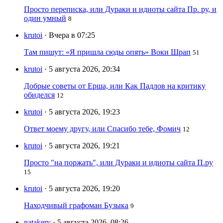
Просто переписка, или Дураки и идиоты сайта Пр. ру, и
один умный
8
krutoi
· Вчера в 07:25
Там пишут: «Я пришла сюды опять» Воки Шрап
51
krutoi
· 5 августа 2026, 20:34
Добрые советы от Ерша, или Как Падлов на критику
обиделся
12
krutoi
· 5 августа 2026, 19:23
Ответ моему другу, или Спасибо тебе, Фомич
12
krutoi
· 5 августа 2026, 19:21
Просто "на поржать", или Дураки и идиоты сайта П.ру
15
krutoi
· 5 августа 2026, 19:20
Находчивый графоман Бузыка
9
natakery
· 5 августа 2026, 08:26