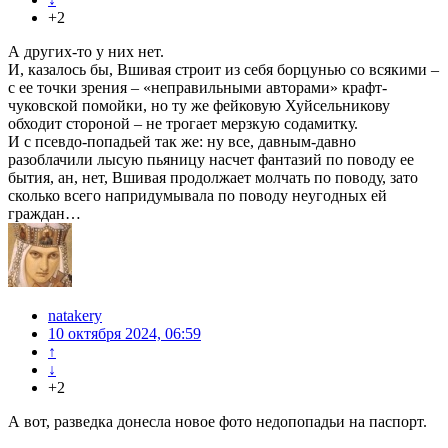
+2
А других-то у них нет.
И, казалось бы, Вшивая строит из себя борцунью со всякими –
с ее точки зрения – «неправильными авторами» крафт-
чуковской помойки, но ту же фейковую Хуйсельникову
обходит стороной – не трогает мерзкую содамитку.
И с псевдо-попадьей так же: ну все, давным-давно
разоблачили лысую пьяницу насчет фантазий по поводу ее
бытия, ан, нет, Вшивая продолжает молчать по поводу, зато
сколько всего напридумывала по поводу неугодных ей
граждан…
natakery
10 октября 2024, 06:59
↑
↓
+2
А вот, разведка донесла новое фото недопопадьи на паспорт.