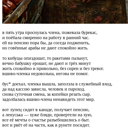
в пять утра проснулась члена, пожевала бурекас,
и поёбала смиренно на работу в ранний час.
ей на пенсию пора бы, да соседа подженить,
но говённые арабы не дают спокойно жить.
то кибуцы опиздошат, то ракетами пальнут,
вечно бабушку ерошат, не дают и трёх минут
жить спокойно и привольно, без сирен и без тревог.
вшиво-членка недовольна, иегова не помог.
бус* доехал, членка вышла, заползла в служебный вход,
да над кассою зависла, человек и пароход.
снова суточная смена, за копейки резать сыр.
задолбалась вшиво-члена ненавидеть этот мир.
вот лупец сидит в канаде, получает пенсию,
а ленуська — хуже бляди, провертели на хую,
все её мечты о счастье разъебошились о быт.
вот и рвёт её на части, как в рунете посидит.