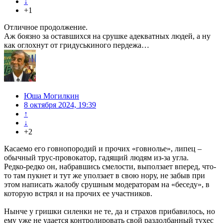
↓
+1
Отличное продолжение.
Аж боязно за оставшихся на срушке адекватных людей, а ну
как оглохнут от гридуськиного пердежа…
Юша Могилкин
8 октября 2024, 19:39
↑
↓
+2
Касаемо его говнопородий и прочих «говнолье», липец –
обычный трус-провокатор, гадящий людям из-за угла.
Редко-редко он, набравшись смелости, выползает вперед, что-
то там пукнет и тут же уползает в свою нору, не забыв при
этом написать жалобу срушным модераторам на «беседу», в
которую встрял и на прочих ее участников.
Нынче у гришки силенки не те, да и страхов прибавилось, но
ему уже не удается контролировать свой раздолбанный тухес