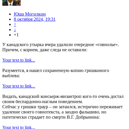
Юша Могилкин
8 октября 2024, 19:31
↑
↓
+1
У канадского утырка вчера удалили очередное «говнолье».
Причем, с корнем, даже следа не оставили:
Your text to link...
Разумеется, я нашел сохраненную копию гришкиного
выблева:
Your text to link...
Видать, канадский консьерж-мизантроп кого-то очень достал
своим беспардонно-наглым поведением.
Сейчас у гришки траур – он затаился, истерично переживает
удаление своего говнотекста, а заодно фальшиво, но
патетически страдает по смерти В.Г. Добрынина:
Your text to link...