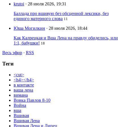
krutoi
· 28 июля 2026, 19:31
Баллада про вшивую без обсценной лексики, без
единого матерного слова
11
Юша Могилкин
· 28 июля 2026, 18:44
Как Калрецкая и Вша Лена на правду обиделись, или
1:1, бабушки!
18
Весь эфир
·
RSS
Теги
<cut>
<h4></h4>
в контакте
ваша лена
вимана
Вовка Павлов 8-10
Война
вша
Вшивая
Вшивая Лена
Вшивая Лена и Липец