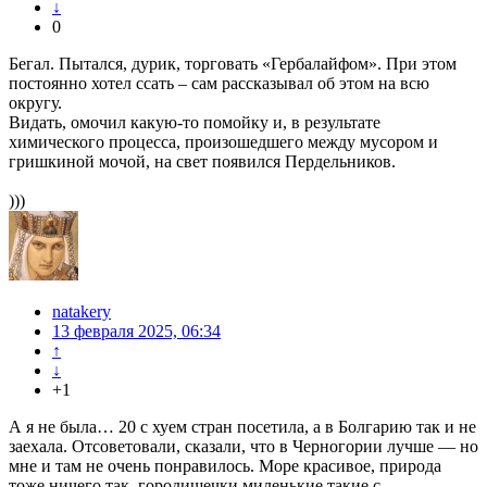
↓
0
Бегал. Пытался, дурик, торговать «Гербалайфом». При этом
постоянно хотел ссать – сам рассказывал об этом на всю
округу.
Видать, омочил какую-то помойку и, в результате
химического процесса, произошедшего между мусором и
гришкиной мочой, на свет появился Пердельников.
)))
natakery
13 февраля 2025, 06:34
↑
↓
+1
А я не была… 20 с хуем стран посетила, а в Болгарию так и не
заехала. Отсоветовали, сказали, что в Черногории лучше — но
мне и там не очень понравилось. Море красивое, природа
тоже ничего так, городишечки миленькие такие с