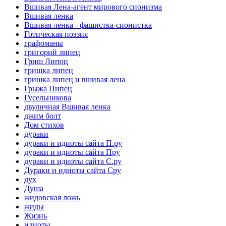
Вшивая Лена-агент мирового сионизма
Вшивая ленка
Вшивая ленка - фашистка-сионистка
Готическая поэзия
графоманы
григорий липец
Гриш Липоц
гришка липец
гришка липец и вшивая лена
Грыжа Пипец
Гусельникова
двуличная Вшивая ленка
джим болт
Дом стихов
дураки
дураки и идиоты сайта П.ру
дураки и идиоты сайта Пру
дураки и идиоты сайта С.ру
Дураки и идиоты сайта Сру
дух
Душа
жидовская ложь
жиды
Жизнь
идиоты