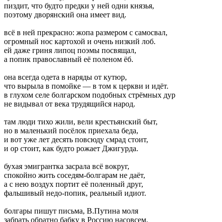
пиздит, что будто предки у ней одни князья,
поэтому дворянский она имеет вид.
всё в ней прекрасно: жопа размером с самосвал,
огромный нос картохой и очень низкий лоб.
ей даже гриня липоц поэмы посвящал,
а попик православный её поленом ёб.
она всегда одета в наряды от кутюр,
что вырыла в помойке — в том к церкви и идёт.
в глухом селе болгарском подобных стрёмных дур
не видывал от века трудящийся народ.
там люди тихо жили, вели крестьянский быт,
но в маленький посёлок приехала беда,
и вот уже лет десять повсюду смрад стоит,
и ор стоит, как будто рожает Джигурда.
бухая эмигрантка засрала всё вокруг,
спокойно жить соседям-болгарам не даёт,
а с нею воздух портит её поленный друг,
фальшивый недо-попик, реальный идиот.
болгары пишут письма, В.Путина моля
забрать обратно бабку в Россию насовсем,