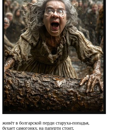
живёт в болгарской перди старуха-попадья,
бухает самогонку, на паперти стоит,