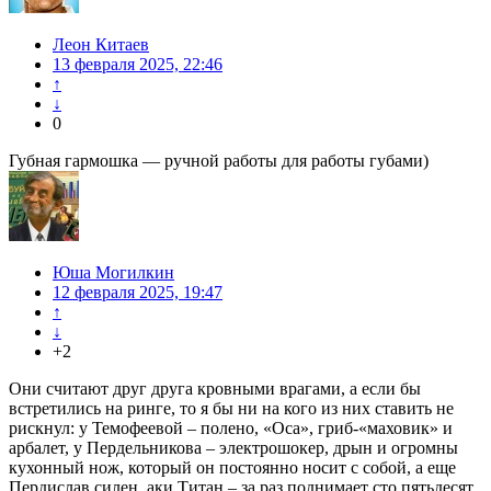
Леон Китаев
13 февраля 2025, 22:46
↑
↓
0
Губная гармошка — ручной работы для работы губами)
Юша Могилкин
12 февраля 2025, 19:47
↑
↓
+2
Они считают друг друга кровными врагами, а если бы
встретились на ринге, то я бы ни на кого из них ставить не
рискнул: у Темофеевой – полено, «Оса», гриб-«маховик» и
арбалет, у Пердельникова – электрошокер, дрын и огромны
кухонный нож, который он постоянно носит с собой, а еще
Пердислав силен, аки Титан – за раз поднимает сто пятьдесят