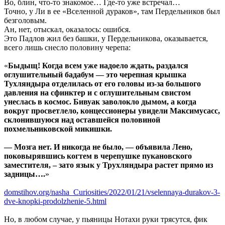
Во, блин, что-то знакомое… Где-то уже встречал…
Точно, у Ли в ее «Вселенной дураков», там Пердельников был
безголовым.
Ан, нет, отыскал, оказалось: ошибся.
Это Падлов жил без башки, у Пердельникова, оказывается,
всего лишь снесло половину черепа:
«
Быдыщ! Когда всем уже надоело ждать, раздался
оглушительный бадабум — это черепная крышка
Тухляндыра отделилась от его головы из-за большого
давления на сфинктер и с оглушительным свистом
унеслась в космос. Бивуак заволокло дымом, а когда
вокруг просветлело, концессионеры увидели Максимусасс,
склонившуюся над оставшейся половиной
похмельниковской микишки.
— Мозга нет. И никогда не было, — объявила Лено,
поковырявшись когтем в черепушке пукановского
заместителя, – зато язык у Трухляндыра растет прямо из
задницы….
»
domstihov.org/nasha_Curiosities/2022/01/21/vselennaya-durakov-3-
dve-knopki-prodolzhenie-5.html
Но, в любом случае, у пьяницы Нотахи руки трясутся, фик