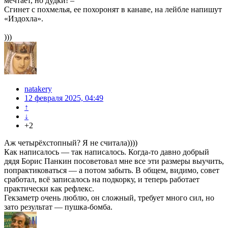
мечтает, но дудки! –
Сгинет с похмелья, ее похоронят в канаве, на лейбле напишут
«Издохла».
)))
natakery
12 февраля 2025, 04:49
↑
↓
+2
Аж четырёхстопный? Я не считала))))
Как написалось — так написалось. Когда-то давно добрый
дядя Борис Панкин посоветовал мне все эти размеры выучить,
попрактиковаться — а потом забыть. В общем, видимо, совет
сработал, всё записалось на подкорку, и теперь работает
практически как рефлекс.
Гекзаметр очень люблю, он сложный, требует много сил, но
зато результат — пушка-бомба.