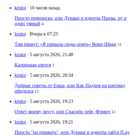
krutoi
· 10 часов назад
Просто переписка, или Дураки и идиоты Прозы. ру и
один умный
4
krutoi
· Вчера в 07:25
Там пишут: «Я пришла сюды опять» Воки Шрап
51
krutoi
· 5 августа 2026, 21:48
Калрецкая злится
3
krutoi
· 5 августа 2026, 20:34
Добрые советы от Ерша, или Как Падлов на критику
обиделся
12
krutoi
· 5 августа 2026, 19:23
Ответ моему другу, или Спасибо тебе, Фомич
12
krutoi
· 5 августа 2026, 19:21
Просто "на поржать", или Дураки и идиоты сайта П.ру