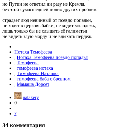
но Путин не ответил ни разу из Кремля,
без этой сумасшедшей полно других проблем.
страдает люд невинный от псевдо-попадьи,
не ходят в церковь бабки, не ходит молодежь,
лишь только бы не слышать её галиматьи,
не видеть злую морду и не вдыхать пердёж.
Нотаха Темофеева
,
Нотаха Темофеева псевдо-попадья
,
Темофеева
,
темофеева нотаха
,
Тимофеева Наташка
,
тимофеева баба с бревном
,
Мамаша Дорсет
natakery
0
?
34
комментария