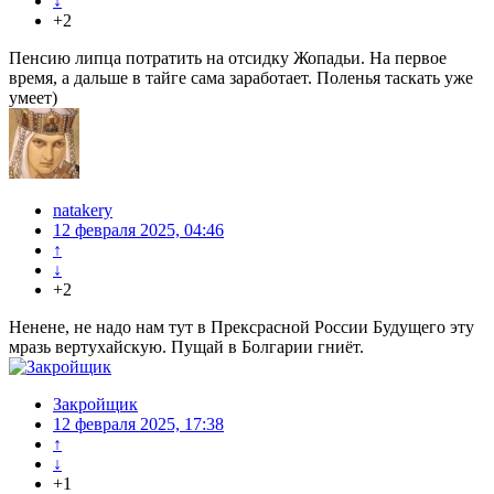
↓
+2
Пенсию липца потратить на отсидку Жопадьи. На первое
время, а дальше в тайге сама заработает. Поленья таскать уже
умеет)
natakery
12 февраля 2025, 04:46
↑
↓
+2
Ненене, не надо нам тут в Прексрасной России Будущего эту
мразь вертухайскую. Пущай в Болгарии гниёт.
Закройщик
12 февраля 2025, 17:38
↑
↓
+1