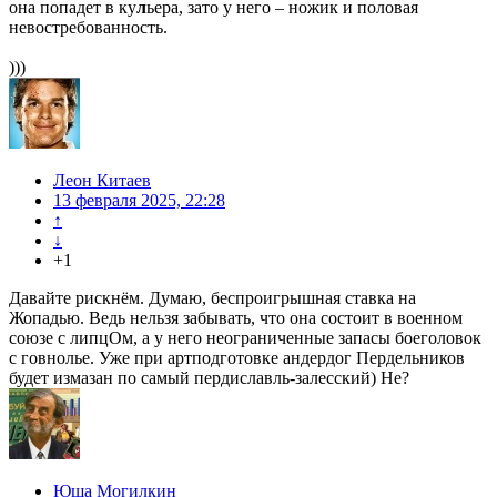
она попадет в ку
л
ьера, зато у него – ножик и половая
невостребованность.
)))
Леон Китаев
13 февраля 2025, 22:28
↑
↓
+1
Давайте рискнём. Думаю, беспроигрышная ставка на
Жопадью. Ведь нельзя забывать, что она состоит в военном
союзе с липцОм, а у него неограниченные запасы боеголовок
с говнолье. Уже при артподготовке андердог Пердельников
будет измазан по самый пердиславль-залесский) Не?
Юша Могилкин