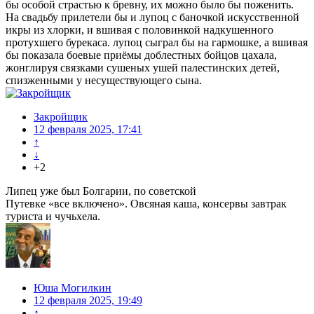
бы особой страстью к бревну, их можно было бы поженить.
На свадьбу прилетели бы и лупоц с баночкой искусственной
икры из хлорки, и вшивая с половинкой надкушенного
протухшего бурекаса. лупоц сыграл бы на гармошке, а вшивая
бы показала боевые приёмы доблестных бойцов цахала,
жонглируя связками сушеных ушей палестинских детей,
спизженными у несуществующего сына.
Закройщик
12 февраля 2025, 17:41
↑
↓
+2
Липец уже был Болгарии, по советской
Путевке «все включено». Овсяная каша, консервы завтрак
туриста и чучьхела.
Юша Могилкин
12 февраля 2025, 19:49
↑