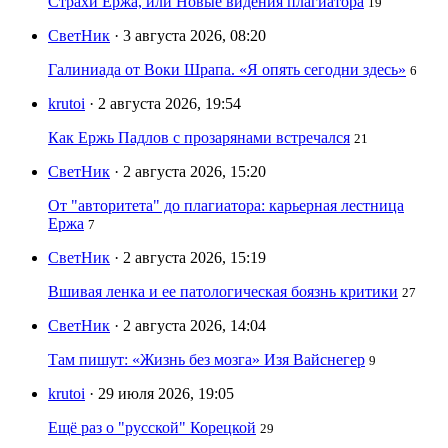
Страхи Ержа, или Новые видения плагиатора
19
СветНик
· 3 августа 2026, 08:20
Галиниада от Воки Шрапа. «Я опять сегодни здесь»
6
krutoi
· 2 августа 2026, 19:54
Как Ержь Падлов с прозарянами встречался
21
СветНик
· 2 августа 2026, 15:20
От "авторитета" до плагиатора: карьерная лестница
Ержа
7
СветНик
· 2 августа 2026, 15:19
Вшивая ленка и ее патологическая боязнь критики
27
СветНик
· 2 августа 2026, 14:04
Там пишут: «Жизнь без мозга» Изя Вайснегер
9
krutoi
· 29 июля 2026, 19:05
Ещё раз о "русской" Корецкой
29