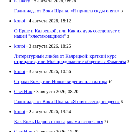
natakery
· 5 августа 2026, 08:26
Галиниада от Воки Шрапа. «Я пришла сюды опять»
3
krutoi
· 4 августа 2026, 18:12
О Ерше и Калрецкой, или Как их дурь соседствует с
нашей "хлестаковщиной"
3
krutoi
· 3 августа 2026, 18:25
Литературный ликбез от Калрецкой: краткий курс
отрицания, или Моё продолжение общения с Фомичём
3
krutoi
· 3 августа 2026, 10:56
Страхи Ержа, или Новые видения плагиатора
19
СветНик
· 3 августа 2026, 08:20
Галиниада от Воки Шрапа. «Я опять сегодни здесь»
6
krutoi
· 2 августа 2026, 19:54
Как Ержь Падлов с прозарянами встречался
21
СветНик
· 2 августа 2026, 15:20