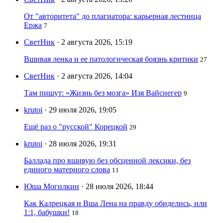
От "авторитета" до плагиатора: карьерная лестница
Ержа
7
СветНик
· 2 августа 2026, 15:19
Вшивая ленка и ее патологическая боязнь критики
27
СветНик
· 2 августа 2026, 14:04
Там пишут: «Жизнь без мозга» Изя Вайснегер
9
krutoi
· 29 июля 2026, 19:05
Ещё раз о "русской" Корецкой
29
krutoi
· 28 июля 2026, 19:31
Баллада про вшивую без обсценной лексики, без
единого матерного слова
11
Юша Могилкин
· 28 июля 2026, 18:44
Как Калрецкая и Вша Лена на правду обиделись, или
1:1, бабушки!
18