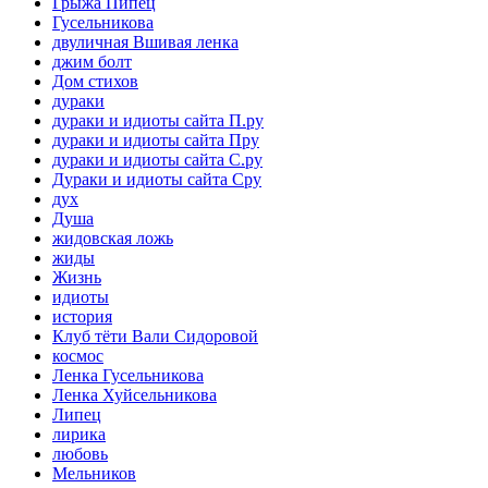
Грыжа Пипец
Гусельникова
двуличная Вшивая ленка
джим болт
Дом стихов
дураки
дураки и идиоты сайта П.ру
дураки и идиоты сайта Пру
дураки и идиоты сайта С.ру
Дураки и идиоты сайта Сру
дух
Душа
жидовская ложь
жиды
Жизнь
идиоты
история
Клуб тёти Вали Сидоровой
космос
Ленка Гусельникова
Ленка Хуйсельникова
Липец
лирика
любовь
Мельников