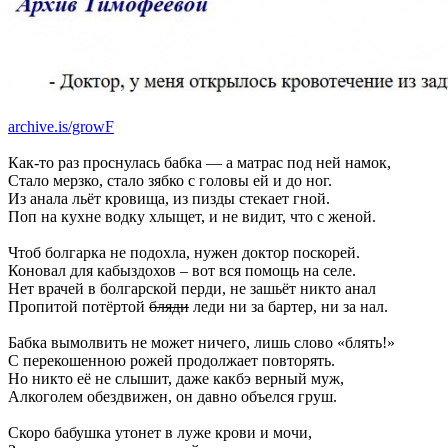
archive.is/growF
Как-то раз проснулась бабка — а матрас под ней намок,
Стало мерзко, стало зябко с головы ей и до ног.
Из анала льёт кровища, из пизды стекает гной.
Поп на кухне водку хлыщет, и не видит, что с женой.
Чтоб болгарка не подохла, нужен доктор поскорей.
Коновал для кабыздохов – вот вся помощь на селе.
Нет врачей в болгарской перди, не зашьёт никто анал
Пропитой потёртой
бляди
леди ни за бартер, ни за нал.
Бабка вымолвить не может ничего, лишь слово «блять!»
С перекошенною рожей продолжает повторять.
Но никто её не слышит, даже какбэ верный муж,
Алкоголем обездвижен, он давно объелся груш.
Скоро бабушка утонет в луже крови и мочи,