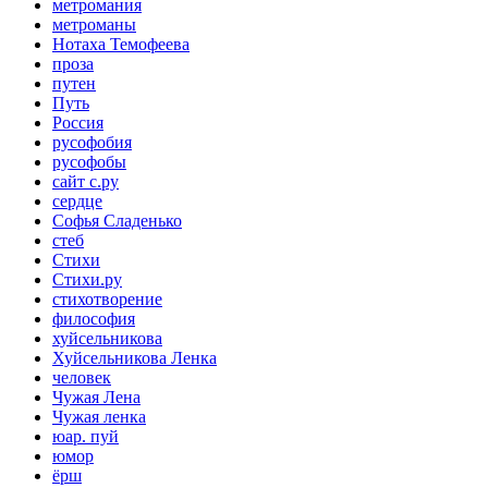
метромания
метроманы
Нотаха Темофеева
проза
путен
Путь
Россия
русофобия
русофобы
сайт с.ру
сердце
Софья Сладенько
стеб
Стихи
Стихи.ру
стихотворение
философия
хуйсельникова
Хуйсельникова Ленка
человек
Чужая Лена
Чужая ленка
юар. пуй
юмор
ёрш