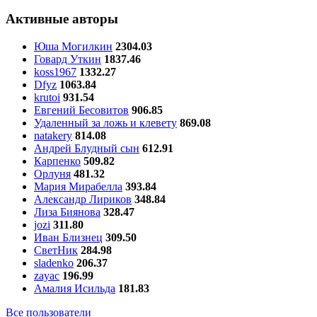
Активные авторы
Юша Могилкин
2304.03
Говард Уткин
1837.46
koss1967
1332.27
Dfyz
1063.84
krutoi
931.54
Евгений Бесовитов
906.85
Удаленный за ложь и клевету
869.08
natakery
814.08
Андрей Блудный сын
612.91
Карпенко
509.82
Орлуня
481.32
Мария Мирабелла
393.84
Александр Лириков
348.84
Лиза Биянова
328.47
jozi
311.80
Иван Близнец
309.50
СветНик
284.98
sladenko
206.37
zayac
196.99
Амалия Исильда
181.83
Все пользователи