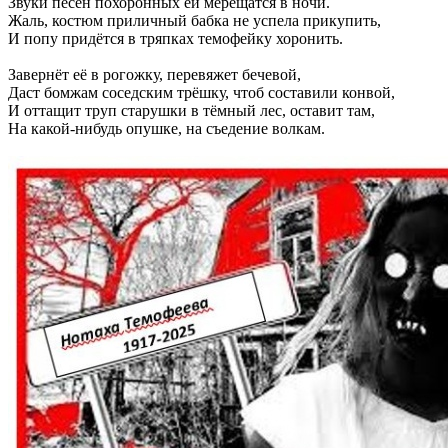
Звуки песен похоронных ей мерещатся в ночи.
Жаль, костюм приличный бабка не успела прикупить,
И попу придётся в тряпках темофейку хоронить.
Завернёт её в рогожку, перевяжет бечевой,
Даст бомжам соседским трёшку, чтоб составили конвой,
И оттащит труп старушки в тёмный лес, оставит там,
На какой-нибудь опушке, на съедение волкам.