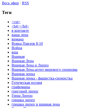
Весь эфир
·
RSS
Теги
<cut>
<h4></h4>
в контакте
ваша лена
вимана
Вовка Павлов 8-10
Война
вша
Вшивая
Вшивая Лена
Вшивая Лена и Липец
Вшивая Лена-агент мирового сионизма
Вшивая ленка
Вшивая ленка - фашистка-сионистка
Готическая поэзия
графоманы
григорий липец
Гриш Липоц
гришка липец
гришка липец и вшивая лена