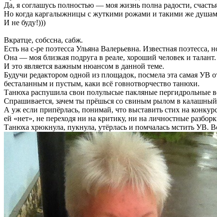
Да, я соглашусь полностью — моя жизнь полна радости, счасть
Но когда каргалыжницы с жуткими рожами и такими же душами
И не буду!)))
Вкратце, собссна, сабж.
Есть на с-ре поэтесса Ульяна Валерьевна. Известная поэтесса, 
Она — моя близкая подруга в реале, хороший человек и талант.
И это является важным нюансом в данной теме.
Будучи редактором одной из площадок, посмела эта самая УВ о
бесталанным и пустым, каки всё говнотворчество танюхи.
Танюха распушила свои полулысые пакляные пергидрольные вол
Спрашивается, зачем ты прёшься со свиным рылом в калашный
А уж если припёрлась, понимай, что выставить стих на конкурс
ей «нет», не переходя ни на критику, ни на личностные разборк
Танюха хрюкнула, пукнула, утёрлась и помчалась мстить УВ. Во