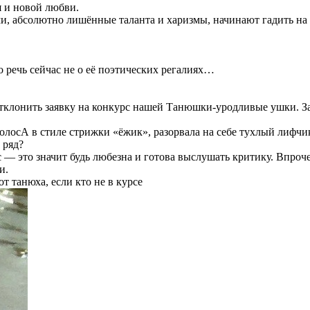
я и новой любви.
, абсолютно лишённые таланта и харизмы, начинают гадить на м
но речь сейчас не о её поэтических регалиях…
тклонить заявку на конкурс нашей Танюшки-уродливые ушки. Зам
осА в стиле стрижки «ёжик», разорвала на себе тухлый лифчик 
 ряд?
 — это значит будь любезна и готова выслушать критику. Впроче
и.
т танюха, если кто не в курсе