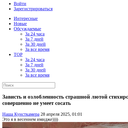
Войти
Зарегистрироваться
Интересные
Новые
Обсуждаемые
За 24 часа
За 7 дней
За 30 дней
За все время
TOP
За 24 часа
За 7 дней
За 30 дней
За все время
Зависть и озлобленность страшной лютой стихир
совершенно не умеет сосать
Наша Кунсткамера
28 апреля 2025, 01:01
Это я в весеннем имидже))))