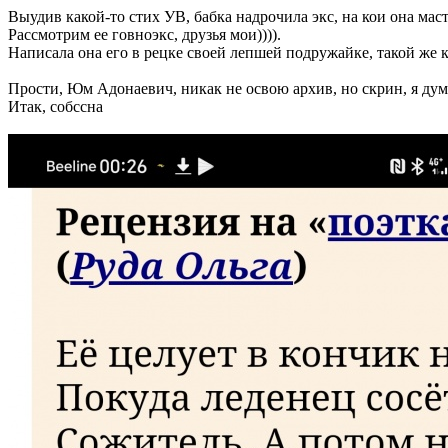
Выудив какой-то стих УВ, бабка надрочила экс, на кои она мас
Рассмотрим ее говноэкс, друзья мои)))).
Написала она его в рецке своей лепшей подружайке, такой ж
Прости, Юм Адонаевич, никак не освою архив, но скрин, я дум
Итак, собссна