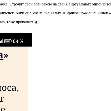
тачка. Строчит свои говноэксы на своих виртуальных оппонентов,
е конченой, каки она, ебанашке, Ольке Ширинкино-Мошонкиной 
аю, тоже проканает)))