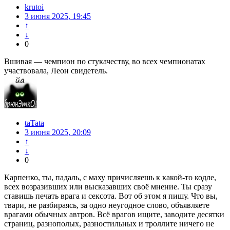
krutoi
3 июня 2025, 19:45
↑
↓
0
Вшивая — чемпион по стукачеству, во всех чемпионатах
участвовала, Леон свидетель.
taTata
3 июня 2025, 20:09
↑
↓
0
Карпенко, ты, падаль, с маху причисляешь к какой-то кодле,
всех возразивших или высказавших своё мнение. Ты сразу
ставишь печать врага и сексота. Вот об этом я пишу. Что вы,
твари, не разбираясь, за одно неугодное слово, объявляете
врагами обычных автров. Всё врагов ищите, заводите десятки
страниц, разнополых, разностильных и троллите ничего не