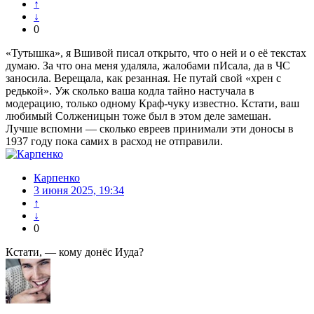
↑
↓
0
«Тутышка», я Вшивой писал открыто, что о ней и о её текстах
думаю. За что она меня удаляла, жалобами пИсала, да в ЧС
заносила. Верещала, как резанная. Не путай свой «хрен с
редькой». Уж сколько ваша кодла тайно настучала в
модерацию, только одному Краф-чуку известно. Кстати, ваш
любимый Солженицын тоже был в этом деле замешан.
Лучше вспомни — сколько евреев принимали эти доносы в
1937 году пока самих в расход не отправили.
Карпенко
3 июня 2025, 19:34
↑
↓
0
Кстати, — кому донёс Иуда?