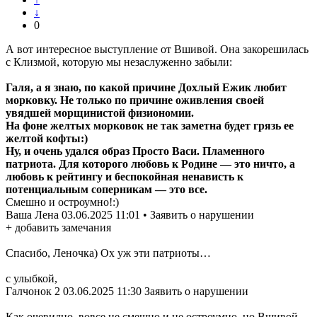
↓
0
А вот интересное выступление от Вшивой. Она закорешилась
с Клизмой, которую мы незаслуженно забыли:
Галя, а я знаю, по какой причине Дохлый Ежик любит
морковку. Не только по причине оживления своей
увядшей морщинистой физиономии.
На фоне желтых морковок не так заметна будет грязь ее
желтой кофты:)
Ну, и очень удался образ Просто Васи. Пламенного
патриота. Для которого любовь к Родине — это ничто, а
любовь к рейтингу и беспокойная ненависть к
потенциальным соперникам — это все.
Смешно и остроумно!:)
Ваша Лена 03.06.2025 11:01 • Заявить о нарушении
+ добавить замечания
Спасибо, Леночка) Ох уж эти патриоты…
с улыбкой,
Галчонок 2 03.06.2025 11:30 Заявить о нарушении
Как очевидно, вовсе не смешно и не остроумно, но Вшивой