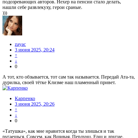
подозревающих авторов. Нехер на пенсии стало делать,
нашли себе развлекуху, герои сраные.
)))
zayac
3 июня 2025, 20:24
↑
↓
0
А тот, кто обзывается, тот сам так называется. Передай Ата-та,
дурилка, своей тётке Клизме наш пламенный привет.
Карпенко
3 июня 2025, 20:26
↑
↓
0
«Татушка», как мне нравится когда ты злишься и так
ругаешься. Совсем, как Вшивая, Пердунц, Ерш и другие.