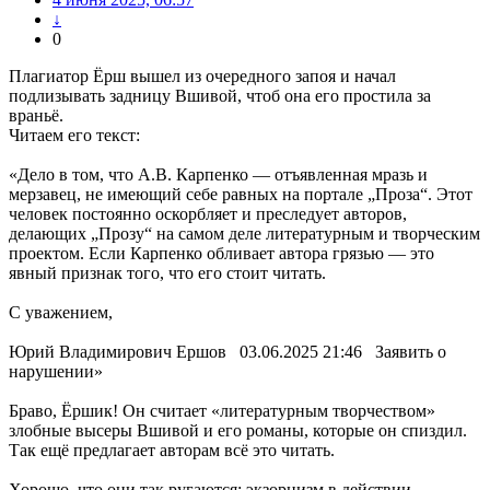
↓
0
Плагиатор Ёрш вышел из очередного запоя и начал
подлизывать задницу Вшивой, чтоб она его простила за
враньё.
Читаем его текст:
«Дело в том, что А.В. Карпенко — отъявленная мразь и
мерзавец, не имеющий себе равных на портале „Проза“. Этот
человек постоянно оскорбляет и преследует авторов,
делающих „Прозу“ на самом деле литературным и творческим
проектом. Если Карпенко обливает автора грязью — это
явный признак того, что его стоит читать.
С уважением,
Юрий Владимирович Ершов 03.06.2025 21:46 Заявить о
нарушении»
Браво, Ёршик! Он считает «литературным творчеством»
злобные высеры Вшивой и его романы, которые он спиздил.
Так ещё предлагает авторам всё это читать.
Хорошо, что они так ругаются: экзорцизм в действии.