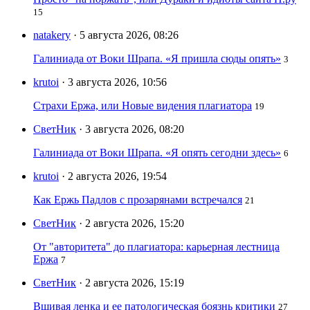
15
natakery
· 5 августа 2026, 08:26
Галиниада от Воки Шрапа. «Я пришла сюды опять»
3
krutoi
· 3 августа 2026, 10:56
Страхи Ержа, или Новые видения плагиатора
19
СветНик
· 3 августа 2026, 08:20
Галиниада от Воки Шрапа. «Я опять сегодни здесь»
6
krutoi
· 2 августа 2026, 19:54
Как Ержь Падлов с прозарянами встречался
21
СветНик
· 2 августа 2026, 15:20
От "авторитета" до плагиатора: карьерная лестница
Ержа
7
СветНик
· 2 августа 2026, 15:19
Вшивая ленка и ее патологическая боязнь критики
27