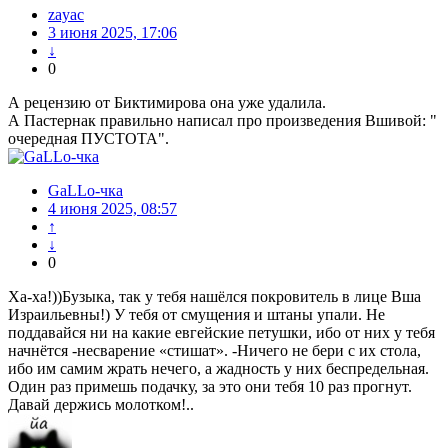
zayac
3 июня 2025, 17:06
↓
0
А рецензию от Биктимирова она уже удалила.
А Пастернак правильно написал про произведения Вшивой: "
очередная ПУСТОТА".
GaLLo-чка
4 июня 2025, 08:57
↑
↓
0
Ха-ха!))Бузыка, так у тебя нашёлся покровитель в лице Вша
Израильевны!) У тебя от смущения и штаны упали. Не
поддавайся ни на какие евгейские петушки, ибо от них у тебя
начнётся -несварение «стишат». -Ничего не бери с их стола,
ибо им самим жрать нечего, а жадность у них беспредельная.
Один раз примешь подачку, за это они тебя 10 раз прогнут.
Давай держись молотком!..