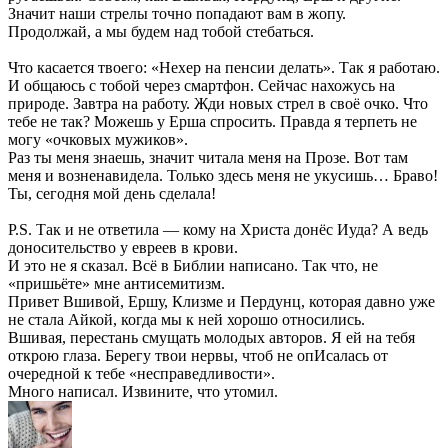
Значит наши стрелы точно попадают вам в жопу.
Продолжай, а мы будем над тобой стебаться.
Что касается твоего: «Нехер на пенсии делать». Так я работаю.
И общаюсь с тобой через смартфон. Сейчас нахожусь на
природе. Завтра на работу. Жди новых стрел в своё очко. Что
тебе не так? Можешь у Ерша спросить. Правда я терпеть не
могу «очковых мужиков».
Раз ты меня знаешь, значит читала меня на Прозе. Вот там
меня и возненавидела. Только здесь меня не укусишь… Браво!
Ты, сегодня мой день сделала!
P.S. Так и не ответила — кому на Христа донёс Иуда? А ведь
доносительство у евреев в крови.
И это не я сказал. Всё в Библии написано. Так что, не
«пришьёте» мне антисемитизм.
Привет Вшивой, Ершу, Клизме и Пердунц, которая давно уже
не стала Айкой, когда мы к ней хорошо относились.
Вшивая, перестань смущать молодых авторов. Я ей на тебя
открою глаза. Берегу твои нервы, чтоб не опИсалась от
очередной к тебе «несправедливости».
Много написал. Извините, что утомил.