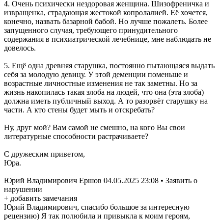
4. Очень психически нездоровая женщина. Шизофреничка и
извращенка, страдающая жестокой копролалией. Её хочется,
конечно, назвать базарной бабой. Но лучше пожалеть. Более
запущенного случая, требующего принудительного
содержания в психиатрической лечебнице, мне наблюдать не
довелось.
5. Ещё одна древняя старушка, постоянно пытающаяся выдать
себя за молодую девицу. У этой деменции поменьше и
возрастные личностные изменения не так заметны. Но за
жизнь накопилась такая злоба на людей, что она (эта злоба)
должна иметь публичный выход. А то разорвёт старушку на
части. А кто стены будет мыть и отскребать?
Ну, друг мой? Вам самой не смешно, на кого Вы свои
литературные способности растрачиваете?
С дружеским приветом,
Юра.
Юрий Владимирович Ершов 04.05.2025 23:08 • Заявить о
нарушении
+ добавить замечания
Юрий Владимирович, спасибо большое за интересную
рецензию) Я так полюбила и привыкла к моим героям,