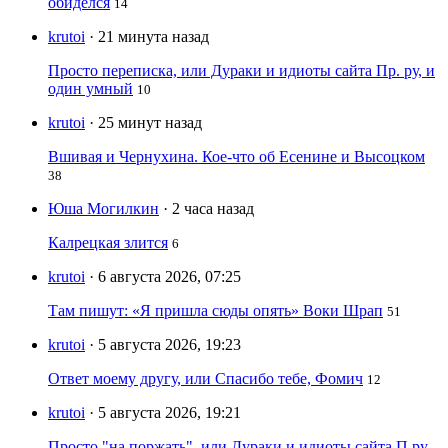
обиделся
14
krutoi
· 21 минута назад
Просто переписка, или Дураки и идиоты сайта Пр. ру, и
один умный
10
krutoi
· 25 минут назад
Вшивая и Чернухина. Кое-что об Есенине и Высоцком
38
Юша Могилкин
· 2 часа назад
Калрецкая злится
6
krutoi
· 6 августа 2026, 07:25
Там пишут: «Я пришла сюды опять» Воки Шрап
51
krutoi
· 5 августа 2026, 19:23
Ответ моему другу, или Спасибо тебе, Фомич
12
krutoi
· 5 августа 2026, 19:21
Просто "на поржать", или Дураки и идиоты сайта П.ру