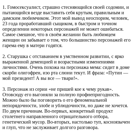
1. Гомосексуалист, страшно стесняющийся своей содомии, и
пытающийся везде выставить себя крутым, правильным и
дамским любимчиком. Этот мой вывод неоспорим, человек,
23 года проработавший сыщиком, в быстром и точном
определении некоторых персонажей не может ошибаться.
Самое смешное, что в своём желании быть любимцем
женщин он забывает о том, что большинство персонажей его
гарема ему в матери годятся.
2. Старушка с отставанием в умственном развитии, с ярко
выраженной деменцией и возрастными изменениями
личностями. Очень похожа на персонажа мема: сидит в доме
скорби олигофрен, изо рта слюни текут. И фраза: «Путин —
мой президент! А вы все — твари!».
3. Персонаж из серии «не пришей кое к чему рукав».
Отовсюду его выгоняли за полную профнепригодность.
Можно было бы поговорить о его феноменальной
непорядочности, злобе и ублюдочности, но даже не хочется.
По двум причинам. Во-первых, конкретный продукт
столетнего направленного отрицательного отбора,
генетический мусор. Во-вторых, настолько туп, косноязычен
и глуп, что не заслуживает долгого разговора.