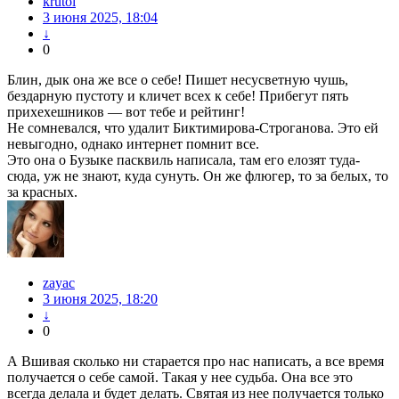
krutoi
3 июня 2025, 18:04
↓
0
Блин, дык она же все о себе! Пишет несусветную чушь,
бездарную пустоту и кличет всех к себе! Прибегут пять
прихехешников — вот тебе и рейтинг!
Не сомневался, что удалит Биктимирова-Строганова. Это ей
невыгодно, однако интернет помнит все.
Это она о Бузыке пасквиль написала, там его елозят туда-
сюда, уж не знают, куда сунуть. Он же флюгер, то за белых, то
за красных.
zayac
3 июня 2025, 18:20
↓
0
А Вшивая сколько ни старается про нас написать, а все время
получается о себе самой. Такая у нее судьба. Она все это
всегда делала и будет делать. Святая из нее получается только