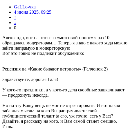
GaLLo-чка
4 июня 2025, 09:25
↑
↓
0
Александр, вот на этот его «мозговой понос» я раз 10
обращалась модераторам… Теперь я знаю с какого хода можно
зайти напрямую в модераторскую
Вот это говно не подлежит обсуждению:-
================================================
Рецензия на «Какие бывают патриоты» (Галчонок 2)
Здравствуйте, дорогая Галя!
У кого-то праздники, а у кого-то дела скорбные зашкаливают
— продохнуть некогда.
Но на эту Вашу вещь не мог не отреагировать. И вот какая
забавная мысль: на кого Вы растрачиваете свой
публицистический талант (а его, уж точно, есть у Вас)?
Давайте, я расскажу на кого, и Вам самой станет смешно.
Итак: