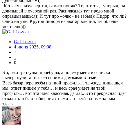
душевнобольным))
Чё ты тут нахуевертил, сам-то понял? То, что ты, тупорыл, на
доказывай в очередной раз. Расплясался тут предо мной,
оправдываешься)) И тут про «очко» не забыл)) Пидор, что ли?
Одно на уме. Крутой пидора на аватар влепил, ты об очке
мечтаешь)))
GaLLo-чка
4 июня 2025, 09:08
↑
↓
0
Эй, чмо тратауша -проебуша, а почему меня из списка
вычеркнули, я тоже со своими друзьями в теме…
Весь базар перенесём на твой профиль… ты-сюда пишешь, а
мы, ответ пишем у тебя… и весь срач уйдёт на твой
профиль… вот эта идея классная. да-да!.. Это прекрасная идея
отвадить тебя от общения с нами… накуй ты нужна нам
здесь…