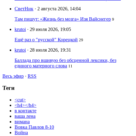
СветНик
· 2 августа 2026, 14:04
Там пишут: «Жизнь без мозга» Изя Вайснегер
9
krutoi
· 29 июля 2026, 19:05
Ещё раз о "русской" Корецкой
29
krutoi
· 28 июля 2026, 19:31
Баллада про вшивую без обсценной лексики, без
единого матерного слова
11
Весь эфир
·
RSS
Теги
<cut>
<h4></h4>
в контакте
ваша лена
вимана
Вовка Павлов 8-10
Война