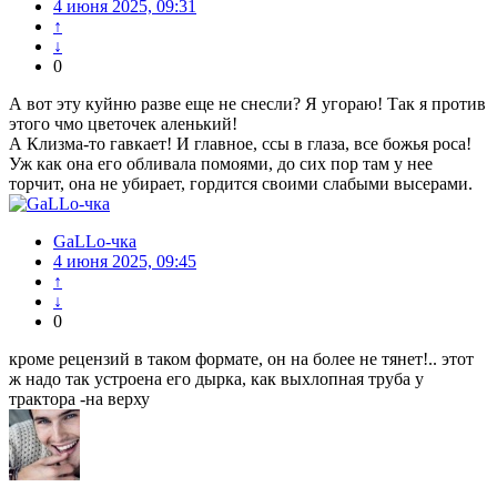
4 июня 2025, 09:31
↑
↓
0
А вот эту куйню разве еще не снесли? Я угораю! Так я против
этого чмо цветочек аленький!
А Клизма-то гавкает! И главное, ссы в глаза, все божья роса!
Уж как она его обливала помоями, до сих пор там у нее
торчит, она не убирает, гордится своими слабыми высерами.
GaLLo-чка
4 июня 2025, 09:45
↑
↓
0
кроме рецензий в таком формате, он на более не тянет!.. этот
ж надо так устроена его дырка, как выхлопная труба у
трактора -на верху