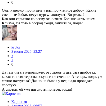
0
Она, наверно, прочитала у нас про «теплое добро». Какие
смешные бабки, несут пургу, завидуют! Во ржака!
Как они серьезно ко всему относятся. Больше жить нечем.
Клизма, ты хоть в огород сходи, запустила, поди?
krutoi
3 июня 2025, 23:27
↑
↓
0
Да там читать невозможно эту хрень, я два раза пробовал,
какая-то неинтересная скука и не смешно. А теперь, поди, уж
сотню настугала? Давно не бывал у нее, надо проведать
толстуху.
А смотри, ей уже патриоты поперек горла!
Карпенко
4 июня 2025, 06:57