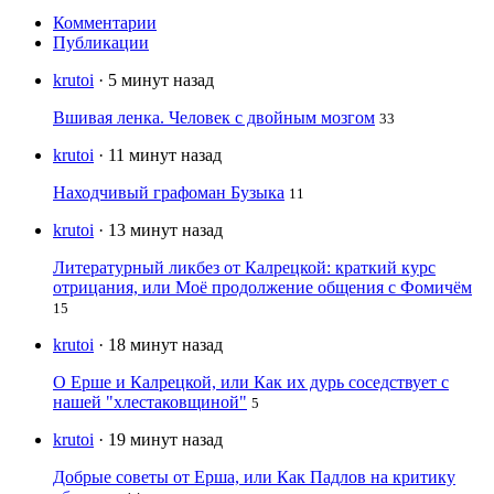
Комментарии
Публикации
krutoi
· 5 минут назад
Вшивая ленка. Человек с двойным мозгом
33
krutoi
· 11 минут назад
Находчивый графоман Бузыка
11
krutoi
· 13 минут назад
Литературный ликбез от Калрецкой: краткий курс
отрицания, или Моё продолжение общения с Фомичём
15
krutoi
· 18 минут назад
О Ерше и Калрецкой, или Как их дурь соседствует с
нашей "хлестаковщиной"
5
krutoi
· 19 минут назад
Добрые советы от Ерша, или Как Падлов на критику