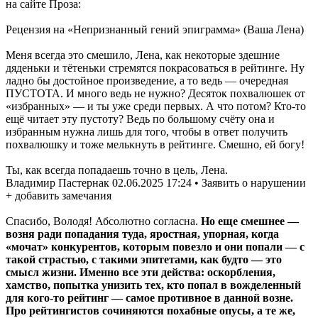
на сайте Проза:
Рецензия на «Непризнанный гений эпиграмма» (Ваша Лена)
Меня всегда это смешило, Лена, как некоторые здешние
дяденьки и тётеньки стремятся покрасоваться в рейтинге. Ну
ладно бы достойное произведение, а то ведь — очередная
ПУСТОТА. И много ведь не нужно? Десяток похвалюшек от
«избранных» — и ты уже среди первых. А что потом? Кто-то
ещё читает эту пустоту? Ведь по большому счёту она и
избранным нужна лишь для того, чтобы в ответ получить
похвалюшку и тоже мелькнуть в рейтинге. Смешно, ей богу!
Ты, как всегда попадаешь точно в цель, Лена.
Владимир Пастернак 02.06.2025 17:24 • Заявить о нарушении
+ добавить замечания
Спасибо, Володя! Абсолютно согласна.
Но еще смешнее —
возня ради попадания туда, яростная, упорная, когда
«мочат» конкурентов, которым повезло и они попали — с
такой страстью, с такими эпитетами, как будто — это
смысл жизни. Именно все эти действа: оскорбления,
хамство, попытка унизить тех, кто попал в вожделенный
для кого-то рейтинг — самое противное в данной возне.
Про рейтингистов сочиняются похабные опусы, а те же,