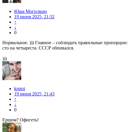
Юша Могилкин
19 июня 2025, 21:32
↑
↓
0
Нормальное. ))) Главное – соблюдать правильные пропорции:
сто на четыреста. СССР обпивался.
)))
krutoi
19 июня 2025, 21:43
↑
↓
0
Ершом? Офигеть!