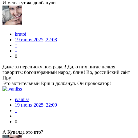
И меня тут же долбанули.
krutoi
19 июня 2025, 22:08
↑
↓
0
Даже за переписку пострадал! Да, о них нигде нельзя
говорить: богоизбранный народ, блин! Во, российский сайт
Пру!
Это мстительный Ерш и долбанул. Он провокатор!
ivanliss
19 июня 2025, 22:09
↑
↓
0
А Кувалда это кто?