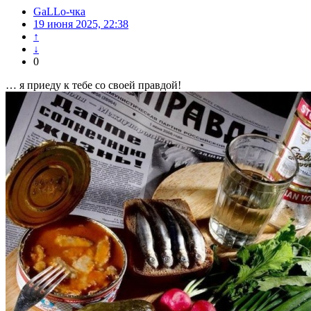
GaLLo-чка
19 июня 2025, 22:38
↑
↓
0
… я приеду к тебе со своей правдой!