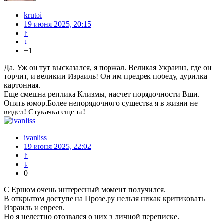
krutoi
19 июня 2025, 20:15
↑
↓
+1
Да. Уж он тут высказался, я поржал. Великая Украина, где он
торчит, и великий Израиль! Он им предрек победу, дурилка
картонная.
Еще смешна реплика Клизмы, насчет порядочности Вши.
Опять юмор.Более непорядочного существа я в жизни не
видел! Стукачка еще та!
ivanliss
19 июня 2025, 22:02
↑
↓
0
С Ершом очень интересный момент получился.
В открытом доступе на Прозе.ру нельзя никак критиковать
Израиль и евреев.
Но я нелестно отозвался о них в личной переписке.