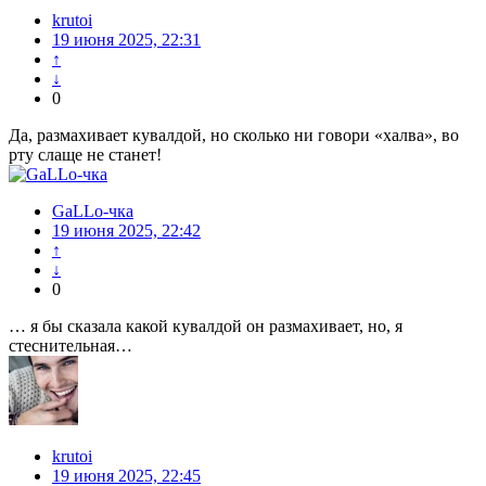
krutoi
19 июня 2025, 22:31
↑
↓
0
Да, размахивает кувалдой, но сколько ни говори «халва», во
рту слаще не станет!
GaLLo-чка
19 июня 2025, 22:42
↑
↓
0
… я бы сказала какой кувалдой он размахивает, но, я
стеснительная…
krutoi
19 июня 2025, 22:45