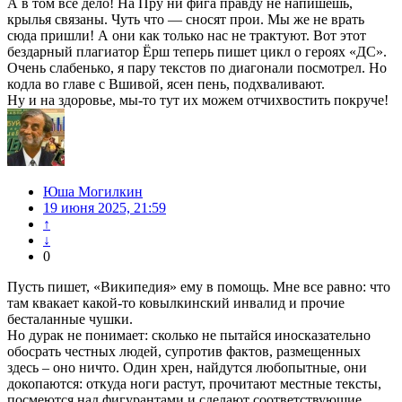
А в том все дело! На Пру ни фига правду не напишешь,
крылья связаны. Чуть что — сносят прои. Мы же не врать
сюда пришли! А они как только нас не трактуют. Вот этот
бездарный плагиатор Ёрш теперь пишет цикл о героях «ДС».
Очень слабенько, я пару текстов по диагонали посмотрел. Но
кодла во главе с Вшивой, ясен пень, подхваливают.
Ну и на здоровье, мы-то тут их можем отчихвостить покруче!
Юша Могилкин
19 июня 2025, 21:59
↑
↓
0
Пусть пишет, «Википедия» ему в помощь. Мне все равно: что
там квакает какой-то ковылкинский инвалид и прочие
бесталанные чушки.
Но дурак не понимает: сколько не пытайся иносказательно
обосрать честных людей, супротив фактов, размещенных
здесь – оно ничто. Один хрен, найдутся любопытные, они
докопаются: откуда ноги растут, прочитают местные тексты,
посмеются над фигурантами и сделают соответствующие