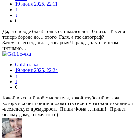
19 июня 2025, 22:11
↑
↓
0
Да, это вроде бы я! Только снимался лет 10 назад. У меня
теперь борода до… этого. Галя, а где автограф?
Зачем ты его удалила, коварная! Правда, там слишком
интимно…
GaLLo-чка
19 июня 2025, 22:24
↑
↓
0
Какой высокий лоб мыслителя, какой глубокий взгляд,
который хочет понять и охватить своей мозговой извилиной
-вселенскую премудрость. Пиши Фома… пиши!.. Привет
белому дому, от жёлтого!)