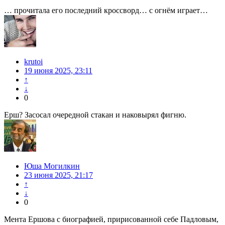
… прочитала его последний кроссворд… с огнём играет…
krutoi
19 июня 2025, 23:11
↑
↓
0
Ерш? Засосал очередной стакан и наковырял фигню.
Юша Могилкин
23 июня 2025, 21:17
↑
↓
0
Мента Ершова с биографией, пририсованной себе Падловым,