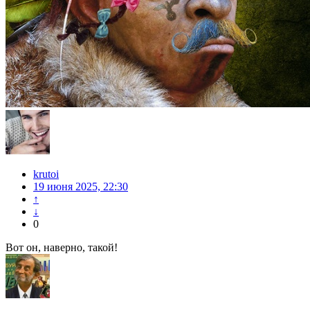
krutoi
19 июня 2025, 22:30
↑
↓
0
Вот он, наверно, такой!