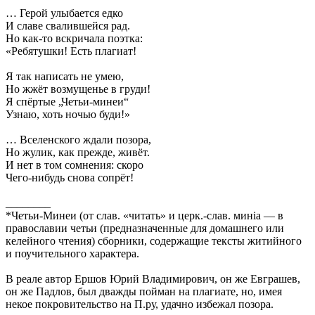
… Герой улыбается едко
И славе свалившейся рад.
Но как-то вскричала поэтка:
«Ребятушки! Есть плагиат!
Я так написать не умею,
Но жжёт возмущенье в груди!
Я спёртые „Четьи-минеи“
Узнаю, хоть ночью буди!»
… Вселенского ждали позора,
Но жулик, как прежде, живёт.
И нет в том сомнения: скоро
Чего-нибудь снова сопрёт!
________
*Четьи-Минеи (от слав. «читать» и церк.-слав. миніа — в
православии четьи (предназначенные для домашнего или
келейного чтения) сборники, содержащие тексты житийного
и поучительного характера.
В реале автор Ершов Юрий Владимирович, он же Евграшев,
он же Падлов, был дважды пойман на плагиате, но, имея
некое покровительство на П.ру, удачно избежал позора.