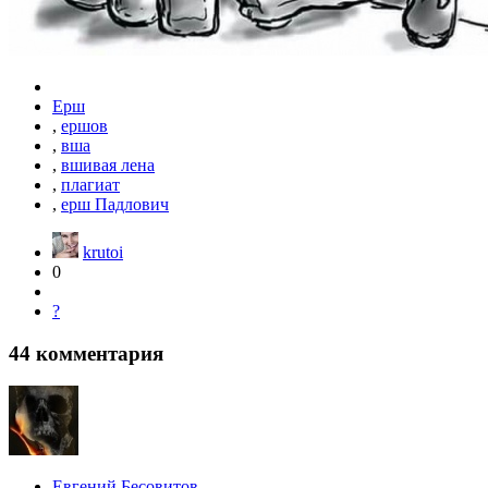
Ерш
,
ершов
,
вша
,
вшивая лена
,
плагиат
,
ерш Падлович
krutoi
0
?
44
комментария
Евгений Бесовитов