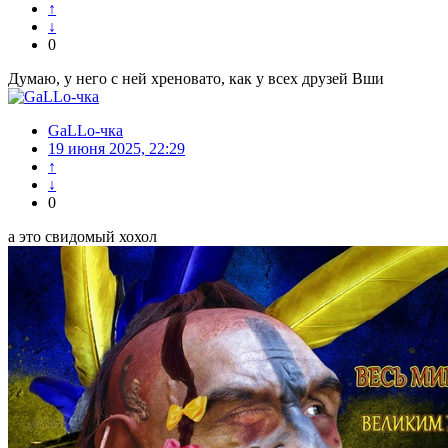
↑
↓
0
Думаю, у него с ней хреновато, как у всех друзей Вши
GaLLo-чка
19 июня 2025, 22:29
↑
↓
0
а это свидомый хохол