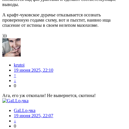
выводы.
А крафт-чуковское дурачье отказывается осознать
проверенную годами схему, вот и пыхтит, наивно ища
спасение от истины в своем нелепом мазохизме.
)))
krutoi
19 июня 2025, 22:10
↑
↓
0
Ага, его уж откопали! Не вывернется, скотина!
GaLLo-чка
19 июня 2025, 22:07
↓
0