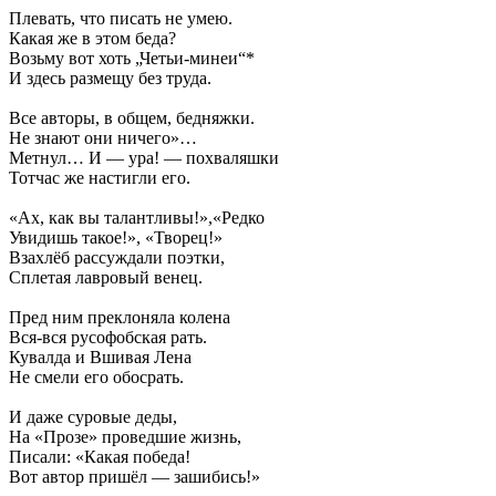
Плевать, что писать не умею.
Какая же в этом беда?
Возьму вот хоть „Четьи-минеи“*
И здесь размещу без труда.
Все авторы, в общем, бедняжки.
Не знают они ничего»…
Метнул… И — ура! — похваляшки
Тотчас же настигли его.
«Ах, как вы талантливы!»,«Редко
Увидишь такое!», «Творец!»
Взахлёб рассуждали поэтки,
Сплетая лавровый венец.
Пред ним преклоняла колена
Вся-вся русофобская рать.
Кувалда и Вшивая Лена
Не смели его обосрать.
И даже суровые деды,
На «Прозе» проведшие жизнь,
Писали: «Какая победа!
Вот автор пришёл — зашибись!»