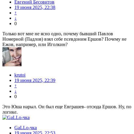
Евгений Бесовитов
19 июня 2025, 22:38
↑
↓
0
Только вот мне не ясно одно, почему бывший Павлов
Номерной (Падлов) взял себе псевдоним Ершов? Почему не
Ежов, например, или Иголкин?
krutoi
19 июня 2025, 22:39
↑
↓
0
Это Юша нарыл. Он был еще Евграшев- отсюда Ершов. Ну, по
логике.
GaLLo-чка
19 июня 2025, 22:53