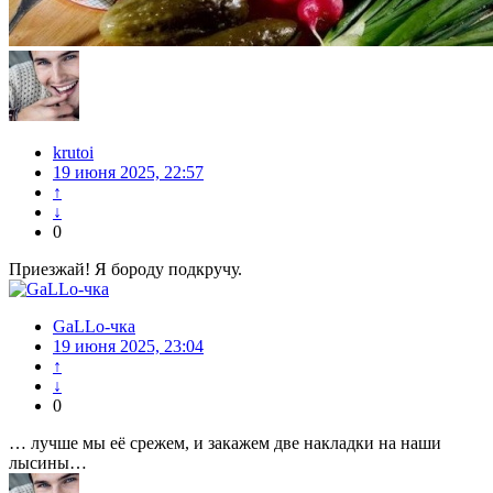
krutoi
19 июня 2025, 22:57
↑
↓
0
Приезжай! Я бороду подкручу.
GaLLo-чка
19 июня 2025, 23:04
↑
↓
0
… лучше мы её срежем, и закажем две накладки на наши
лысины…