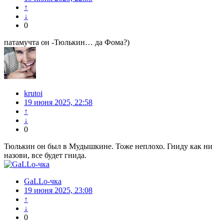
↑
↓
0
патамучта он -Тюлькин… да Фома?)
krutoi
19 июня 2025, 22:58
↑
↓
0
Тюлькин он был в Мудышкине. Тоже неплохо. Гниду как ни
назови, все будет гнида.
GaLLo-чка
19 июня 2025, 23:08
↑
↓
0