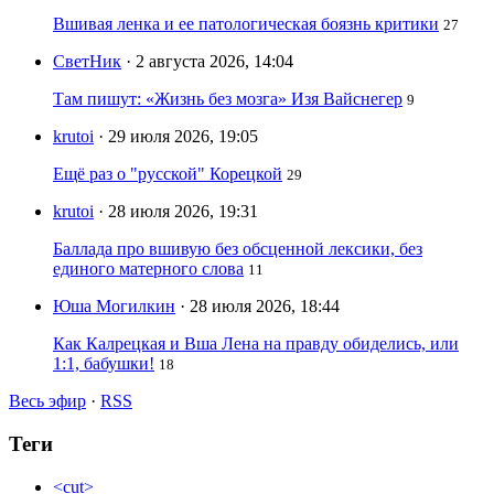
Вшивая ленка и ее патологическая боязнь критики
27
СветНик
· 2 августа 2026, 14:04
Там пишут: «Жизнь без мозга» Изя Вайснегер
9
krutoi
· 29 июля 2026, 19:05
Ещё раз о "русской" Корецкой
29
krutoi
· 28 июля 2026, 19:31
Баллада про вшивую без обсценной лексики, без
единого матерного слова
11
Юша Могилкин
· 28 июля 2026, 18:44
Как Калрецкая и Вша Лена на правду обиделись, или
1:1, бабушки!
18
Весь эфир
·
RSS
Теги
<cut>