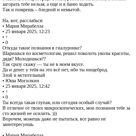
загорать тебе нельзя, а еще и в баню ходить.
Так и помрешь – бледной и немытой.
На, вот, расслабься:
• Мария Мирабелла
• 25 января 2025, 12:23
• ↑
• 0
Откуда такие познания в гиалуронке?
Шаришься по косметологам, решил поколоть уколы красоты,
дядя? Молодишься??
Так сразу скажу — ты не в моем вкусе.
Да и денег у тебя на это всё нет, ибо ты нищеброд.
Злой и мстительный
• Юша Могилкин
• 25 января 2025, 12:42
• ↑
• 0
Ты всегда такая глупая, или сегодня особый случай?
В отличие от твоих микроскопических, мои познания тебе за
сто жизней не осилить. )))
Впрочем, можешь даже не пытаться, все равно не
заинтересуешь.
• Мария Мирабелла