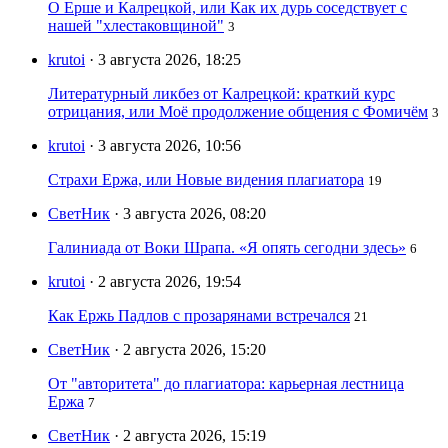
О Ерше и Калрецкой, или Как их дурь соседствует с
нашей "хлестаковщиной"
3
krutoi
· 3 августа 2026, 18:25
Литературный ликбез от Калрецкой: краткий курс
отрицания, или Моё продолжение общения с Фомичём
3
krutoi
· 3 августа 2026, 10:56
Страхи Ержа, или Новые видения плагиатора
19
СветНик
· 3 августа 2026, 08:20
Галиниада от Воки Шрапа. «Я опять сегодни здесь»
6
krutoi
· 2 августа 2026, 19:54
Как Ержь Падлов с прозарянами встречался
21
СветНик
· 2 августа 2026, 15:20
От "авторитета" до плагиатора: карьерная лестница
Ержа
7
СветНик
· 2 августа 2026, 15:19