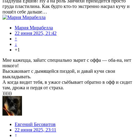
Падлуша Ершов! Ну а на роль Зайчихи приходится просто
груда пластилина. Как будто кто-то экстренно насрал кучу и
пошёл себе дальше…
Мария Мирабелла
22 июня 2025, 21:42
↑
↓
+1
Мне кажецца, зайатс специально зырит с оффа — оба-на, нет
никого!
Выскакивает с дымящейся пиздой, и давай кучи свои
выкладывать.
А когда видит тебя, в ужасе съёбывает обратно в офф и сидит
там, дрожа и пердя от страха.
))))))
Евгений Бесовитов
22 июня 2025, 23:11
↑