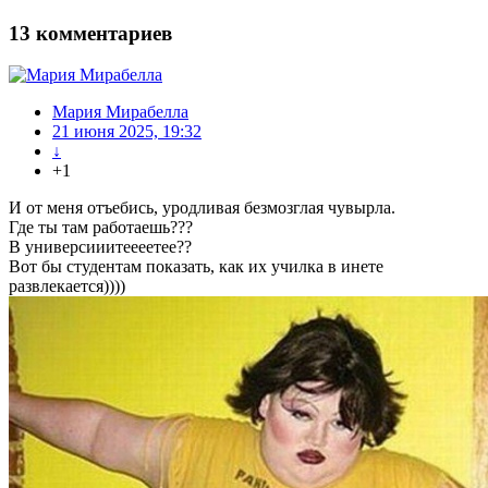
13
комментариев
Мария Мирабелла
21 июня 2025, 19:32
↓
+1
И от меня отъебись, уродливая безмозглая чувырла.
Где ты там работаешь???
В универсииитеееетее??
Вот бы студентам показать, как их училка в инете
развлекается))))