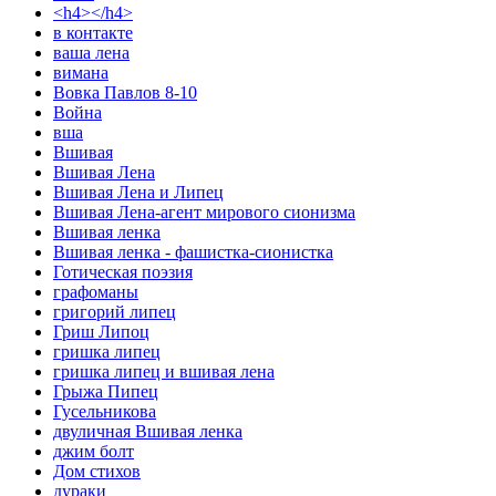
<h4></h4>
в контакте
ваша лена
вимана
Вовка Павлов 8-10
Война
вша
Вшивая
Вшивая Лена
Вшивая Лена и Липец
Вшивая Лена-агент мирового сионизма
Вшивая ленка
Вшивая ленка - фашистка-сионистка
Готическая поэзия
графоманы
григорий липец
Гриш Липоц
гришка липец
гришка липец и вшивая лена
Грыжа Пипец
Гусельникова
двуличная Вшивая ленка
джим болт
Дом стихов
дураки