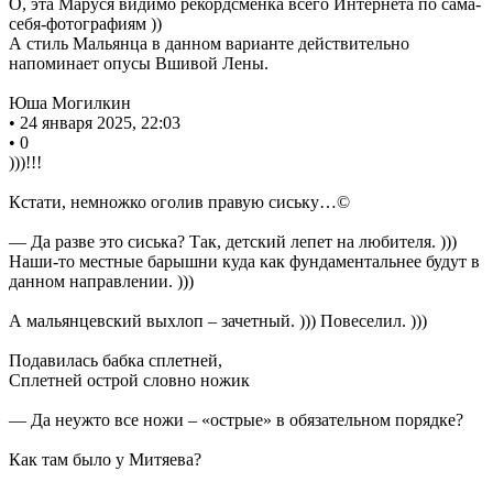
О, эта Маруся видимо рекордсменка всего Интернета по сама-
себя-фотографиям ))
А стиль Мальянца в данном варианте действительно
напоминает опусы Вшивой Лены.
Юша Могилкин
• 24 января 2025, 22:03
• 0
)))!!!
Кстати, немножко оголив правую сиську…©
— Да разве это сиська? Так, детский лепет на любителя. )))
Наши-то местные барышни куда как фундаментальнее будут в
данном направлении. )))
А мальянцевский выхлоп – зачетный. ))) Повеселил. )))
Подавилась бабка сплетней,
Сплетней острой словно ножик
— Да неужто все ножи – «острые» в обязательном порядке?
Как там было у Митяева?