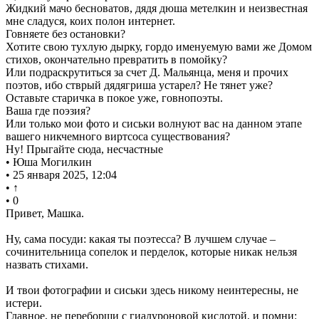
Жидкий мачо бесноватов, дядя дюша метелкин и неизвестная
мне сладуся, коих полон интернет.
Говняете без остановки?
Хотите свою тухлую дырку, гордо именуемую вами же Домом
стихов, окончательно превратить в помойку?
Или подраскрутиться за счет Д. Мальянца, меня и прочих
поэтов, ибо стврый дядягриша устарел? Не тянет уже?
Оставьте старичка в покое уже, говнопоэты.
Ваша где поэзия?
Или только мои фото и сиськи волнуют вас на данном этапе
вашего никчемного виртсоса существования?
Ну! Прыгайте сюда, несчастные
• Юша Могилкин
• 25 января 2025, 12:04
• ↑
• 0
Привет, Машка.
Ну, сама посуди: какая ты поэтесса? В лучшем случае –
сочинительница сопелок и перделок, которые никак нельзя
назвать стихами.
И твои фотографии и сиськи здесь никому неинтересны, не
истери.
Главное, не переборщи с гиалуроновой кислотой, и помни: