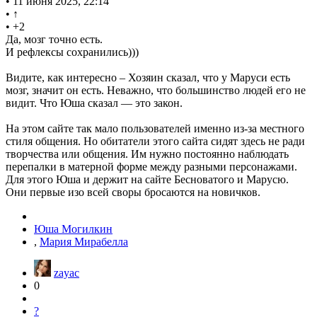
• 11 июня 2025, 22:14
• ↑
• +2
Да, мозг точно есть.
И рефлексы сохранились)))
Видите, как интересно – Хозяин сказал, что у Маруси есть
мозг, значит он есть. Неважно, что большинство людей его не
видит. Что Юша сказал — это закон.
На этом сайте так мало пользователей именно из-за местного
стиля общения. Но обитатели этого сайта сидят здесь не ради
творчества или общения. Им нужно постоянно наблюдать
перепалки в матерной форме между разными персонажами.
Для этого Юша и держит на сайте Бесноватого и Марусю.
Они первые изо всей своры бросаются на новичков.
Юша Могилкин
,
Мария Мирабелла
zayac
0
?