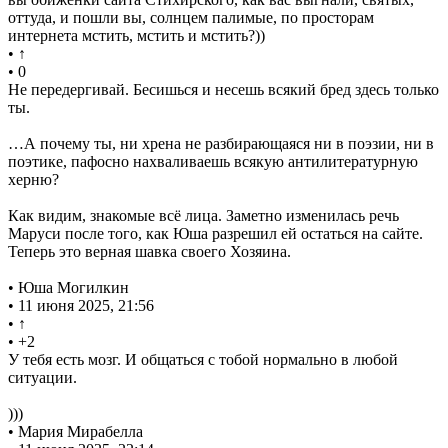
оттуда, и пошли вы, солнцем палимые, по просторам
интернета мстить, мстить и мстить?))
• ↑
• 0
Не передергивай. Бесишься и несешь всякий бред здесь только
ты.
…А почему ты, ни хрена не разбирающаяся ни в поэзии, ни в
поэтике, пафосно нахваливаешь всякую антилитературную
херню?
Как видим, знакомые всё лица. Заметно изменилась речь
Маруси после того, как Юша разрешил ей остаться на сайте.
Теперь это верная шавка своего Хозяина.
• Юша Могилкин
• 11 июня 2025, 21:56
• ↑
• +2
У тебя есть мозг. И общаться с тобой нормально в любой
ситуации.
)))
• Мария Мирабелла