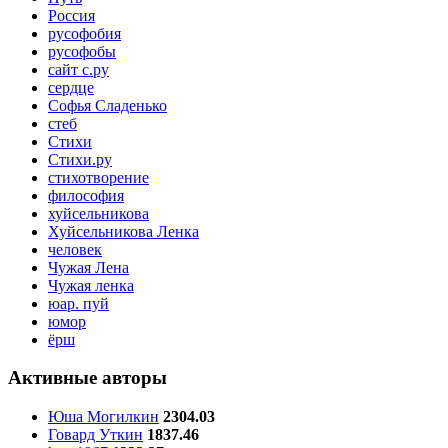
Россия
русофобия
русофобы
сайт с.ру
сердце
Софья Сладенько
стеб
Стихи
Стихи.ру
стихотворение
философия
хуйсельникова
Хуйсельникова Ленка
человек
Чужая Лена
Чужая ленка
юар. пуй
юмор
ёрш
Активные авторы
Юша Могилкин
2304.03
Говард Уткин
1837.46