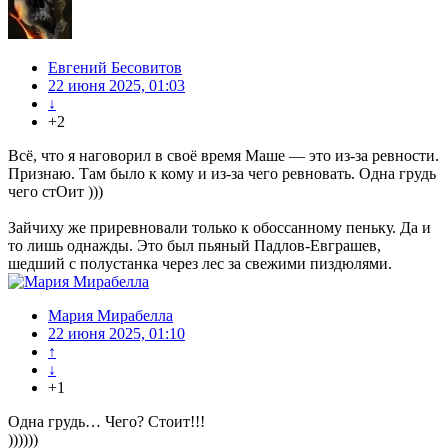
Евгений Бесовитов
22 июня 2025, 01:03
↓
+2
Всё, что я наговорил в своё время Маше — это из-за ревности.
Признаю. Там было к кому и из-за чего ревновать. Одна грудь
чего стОит )))
Зайчиху же приревновали только к обоссанному пеньку. Да и
то лишь однажды. Это был пьяный Падлов-Евграшев,
шедший с полустанка через лес за свежими пиздюлями.
Мария Мирабелла
22 июня 2025, 01:10
↑
↓
+1
Одна грудь… Чего? Стоит!!!
))))))