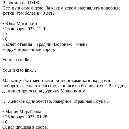
Варониш на ПМЖ.
Нет, ну в самом деле! За каким хером выставлять подобные
фотки, тем более в 40 лет?
• Юша Могилкин
• 25 января 2025, 12:01
• ↑
• 0
Насчет отъезда – вряд ли: Воронеж – очень
коррумпированный город:
Your text to link…
Your text to link…
Мальянцу бы с местными чиновниками-казнокрадами
побороться, спасти Россию, а он все на бывшую УССР глядит,
да пишет доносы на дурочку Мошонкину.
… Женское одиночество, наверное, страшная штука…
• Мария Мирабелла
• 25 января 2025, 01:28
• 0
О, вся шушера в сборе.