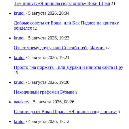
Там пишут: «Я пришла сюды опять» Воки Шрап
51
krutoi
· 5 августа 2026, 20:34
Добрые советы от Ерша, или Как Падлов на критику
обиделся
12
krutoi
· 5 августа 2026, 19:23
Ответ моему другу, или Спасибо тебе, Фомич
12
krutoi
· 5 августа 2026, 19:21
Просто "на поржать", или Дураки и идиоты сайта П.ру
15
krutoi
· 5 августа 2026, 19:20
Находчивый графоман Бузыка
9
natakery
· 5 августа 2026, 08:26
Галиниада от Воки Шрапа. «Я пришла сюды опять»
3
krutoi
· 4 августа 2026, 18:12