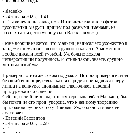
января 2025 года.
• sladenko
• 24 января 2025, 11:41
• +1 я конечно не знаю, но в Интернете так много фоток
губошлёпки Маруси, причём под разными именами, на
разных сайтах, что «я не узнаю Вас в гриме» :)
«Мне вообще кажется, что Мальянц написал это убожество в
тандеме с кем-то из членов срушного кагала. А может они
вообще писали всей гурьбой. Уж больно дохера
четверостиший получилось. И стиль такой, знаете, срушно-
метроманский»©
Примерно, о том же самом подумала. Вот, например, я всегда
безошибочно определяла, какая пародия принадлежит перу
липца на конкурсе анонимных алкоголиков пародий
придурковатого Ольёши.
Сейчас, если б не знала, что эту херь накарябал Мальянц, была
бы почти на сто проц. уверена, что к данному творению
приложила ручонку руку Вшивая. Уж, больно стильна её
смахивает.
• Евгений Бесовитов
• 24 января 2025, 12:59
• +1