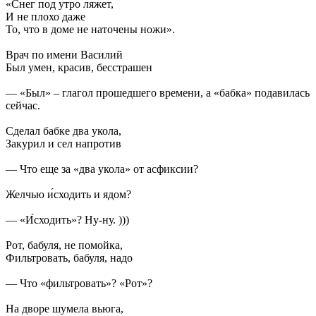
«Снег под утро ляжет,
И не плохо даже
То, что в доме не наточены ножи».
Врач по имени Василий
Был умен, красив, бесстрашен
— «Был» – глагол прошедшего времени, а «бабка» подавилась
сейчас.
Сделал бабке два укола,
Закурил и сел напротив
— Что еще за «два укола» от асфиксии?
Желчью и́сходить и ядом?
— «И́сходить»? Ну-ну. )))
Рот, бабуля, не помойка,
Фильтровать, бабуля, надо
— Что «фильтровать»? «Рот»?
На дворе шумела вьюга,