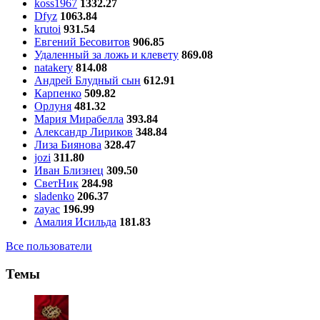
koss1967
1332.27
Dfyz
1063.84
krutoi
931.54
Евгений Бесовитов
906.85
Удаленный за ложь и клевету
869.08
natakery
814.08
Андрей Блудный сын
612.91
Карпенко
509.82
Орлуня
481.32
Мария Мирабелла
393.84
Александр Лириков
348.84
Лиза Биянова
328.47
jozi
311.80
Иван Близнец
309.50
СветНик
284.98
sladenko
206.37
zayac
196.99
Амалия Исильда
181.83
Все пользователи
Темы