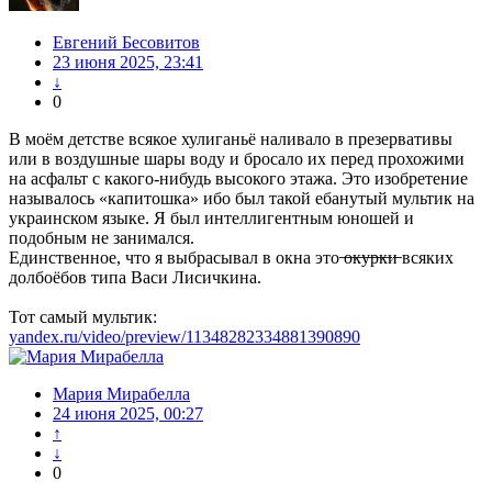
Евгений Бесовитов
23 июня 2025, 23:41
↓
0
В моём детстве всякое хулиганьё наливало в презервативы
или в воздушные шары воду и бросало их перед прохожими
на асфальт с какого-нибудь высокого этажа. Это изобретение
называлось «капитошка» ибо был такой ебанутый мультик на
украинском языке. Я был интеллигентным юношей и
подобным не занимался.
Единственное, что я выбрасывал в окна это ̶о̶к̶у̶р̶к̶и̶ всяких
долбоёбов типа Васи Лисичкина.
Тот самый мультик:
yandex.ru/video/preview/11348282334881390890
Мария Мирабелла
24 июня 2025, 00:27
↑
↓
0