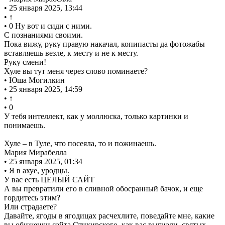
• 25 января 2025, 13:44
• ↑
• 0 Ну вот и сиди с ними.
С познаниями своими.
Пока вижу, руку правую накачал, копипасты да фотожабы
вставляешь везле, к месту и не к месту.
Руку смени!
Хуле вы тут меня через слово поминаете?
• Юша Могилкин
• 25 января 2025, 14:59
• ↑
• 0
У тебя интеллект, как у моллюска, только картинки и
понимаешь.
Хуле – в Туле, что посеяла, то и пожинаешь.
Мария Мирабелла
• 25 января 2025, 01:34
• Я в ахуе, уродцы.
У вас есть ЦЕЛЫЙ САЙТ
А вы превратили его в сливной обосранный бачок, и еще
гордитесь этим?
Или страдаете?
Давайте, ягоды в ягодицах расчехлите, поведайте мне, какие
вы обиженки сайта Стихирского, как вас выгнали, святых,