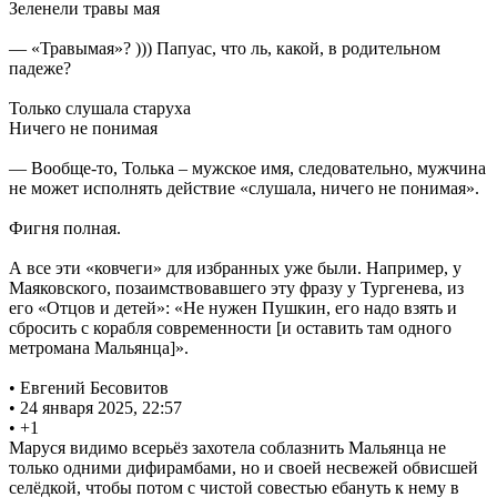
Зеленели травы мая
— «Травымая»? ))) Папуас, что ль, какой, в родительном
падеже?
Только слушала старуха
Ничего не понимая
— Вообще-то, Толька – мужское имя, следовательно, мужчина
не может исполнять действие «слушала, ничего не понимая».
Фигня полная.
А все эти «ковчеги» для избранных уже были. Например, у
Маяковского, позаимствовавшего эту фразу у Тургенева, из
его «Отцов и детей»: «Не нужен Пушкин, его надо взять и
сбросить с корабля современности [и оставить там одного
метромана Мальянца]».
• Евгений Бесовитов
• 24 января 2025, 22:57
• +1
Маруся видимо всерьёз захотела соблазнить Мальянца не
только одними дифирамбами, но и своей несвежей обвисшей
селёдкой, чтобы потом с чистой совестью ебануть к нему в