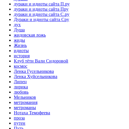
дураки и идиоты сайта П.ру
дураки и идиоты сайта Пру
дураки и идиоты сайта С.ру
Дураки и идиоты сайта Сру
дух
Душа
жидовская ложь
жиды
Жизнь
идиоты
история
Клуб тёти Вали Сидоровой
космос
Ленка Гусельникова
Ленка Хуйсельникова
Липец
лирика
любовь
Мельников
метромания
метроманы
Нотаха Темофеева
проза
путен
Путь