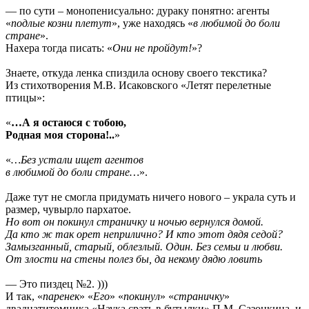
— по сути – монопенисуально: дураку понятно: агенты
«
подлые козни плетут
», уже находясь «
в любимой до боли
стране
».
Нахера тогда писать: «
Они не пройдут!
»?
Знаете, откуда ленка спиздила основу своего текстика?
Из стихотворения М.В. Исаковского «Летят перелетные
птицы»:
«
…А я остаюся с тобою,
Родная моя сторона!..
»
«
…Без устали ищет агентов
в любимой до боли стране…
».
Даже тут не смогла придумать ничего нового – украла суть и
размер, чувырло пархатое.
Но вот он покинул страничку и ночью вернулся домой.
Да кто ж так орет неприлично? И кто этот дядя седой?
Замызганный, старый, облезлый. Один. Без семьи и любви.
От злости на стены полез бы, да некому дядю ловить
— Это пиздец №2. )))
И так, «
паренек
» «
Его
» «
покинул
» «
страничку
»
двадцатитомника «Наука срать в бутылки» П.М. Сазонкина, и