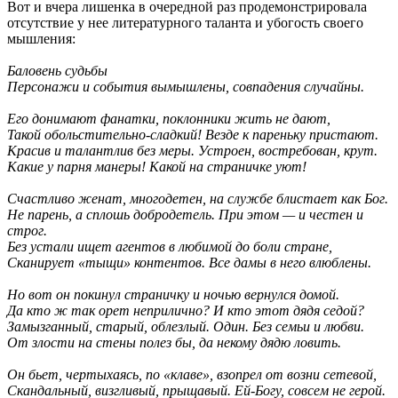
Вот и вчера лишенка в очередной раз продемонстрировала
отсутствие у нее литературного таланта и убогость своего
мышления:
Баловень судьбы
Персонажи и события вымышлены, совпадения случайны.
Его донимают фанатки, поклонники жить не дают,
Такой обольстительно-сладкий! Везде к пареньку пристают.
Красив и талантлив без меры. Устроен, востребован, крут.
Какие у парня манеры! Какой на страничке уют!
Счастливо женат, многодетен, на службе блистает как Бог.
Не парень, а сплошь добродетель. При этом — и честен и
строг.
Без устали ищет агентов в любимой до боли стране,
Сканирует «тыщи» контентов. Все дамы в него влюблены.
Но вот он покинул страничку и ночью вернулся домой.
Да кто ж так орет неприлично? И кто этот дядя седой?
Замызганный, старый, облезлый. Один. Без семьи и любви.
От злости на стены полез бы, да некому дядю ловить.
Он бьет, чертыхаясь, по «клаве», взопрел от возни сетевой,
Скандальный, визгливый, прыщавый. Ей-Богу, совсем не герой.