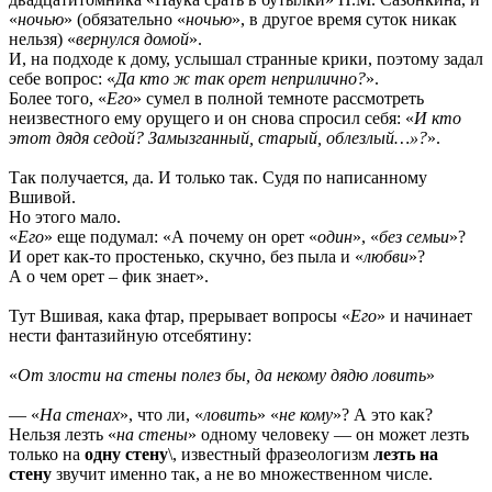
«
ночью
» (обязательно «
ночью
», в другое время суток никак
нельзя) «
вернулся домой
».
И, на подходе к дому, услышал странные крики, поэтому задал
себе вопрос: «
Да кто ж так орет неприлично?
».
Более того, «
Его
» сумел в полной темноте рассмотреть
неизвестного ему орущего и он снова спросил себя: «
И кто
этот дядя седой? Замызганный, старый, облезлый…»?
».
Так получается, да. И только так. Судя по написанному
Вшивой.
Но этого мало.
«
Его
» еще подумал: «А почему он орет «
один
», «
без семьи
»?
И орет как-то простенько, скучно, без пыла и «
любви
»?
А о чем орет – фик знает».
Тут Вшивая, кака фтар, прерывает вопросы «
Его
» и начинает
нести фантазийную отсебятину:
«
От злости на стены полез бы, да некому дядю ловить
»
— «
На стенах
», что ли, «
ловить
» «
не кому
»? А это как?
Нельзя лезть «
на стены
» одному человеку — он может лезть
только на
одну стену
\, известный фразеологизм
лезть на
стену
звучит именно так, а не во множественном числе.