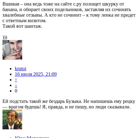
Вшивая – она ведь тоже на сайте с.ру полощет шкурку от
банана, и обирает своих подельников, заставляя их сочинять
хвалебные отзывы. А кто не сочинит – к тому ленка не придет
с ответным визитом.
Такой вот шантаж.
)))
krutoi
16 июля 2025, 21:09
↑
↓
0
Ей подстать такой же бездарь Бузыка. Не напишешь ему рецку
— врагом будешь! Я, правда, и не пишу, но люди сказывали.