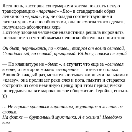
Ясен пень, кассирша супермаркета хотела показать некую
трансформацию «
паренька
» «
Его
» в стандартный образ
ленкиного «
врага
», но, не обладая соответствующими
литературными способностями, она не смогла этого сделать,
получилась абсолютная херь.
Поэтому злобная человеконенавистница решила выровнять
положение за счет обожаемых ею оскорбительных эпитетов:
Он бьет, чертыхаясь, по «клаве», взопрел от возни сетевой,
Скандальный, визгливый, прыщавый. Ей-Богу, совсем не герой
— По клавиатуре не «
бьют
», а
стучат
; что еще за «
сетевая
возня
», от которой можно «
взопреть
» — известно только
Вшивой: каждый раз, мстительно тыкая жирными пальцами в
«клаву», она проливает реки слез и пота, пыхтит и старается
состроить из себя невинную целку, при этом периодически
попердывая на все марокканское общежитие. Геройка, ептыть.
)))
… Не верьте красивым картинкам, журчащим и льстивым
словам.
На фотке — брутальный мужчинка. А в жизни? Неведомо
вам