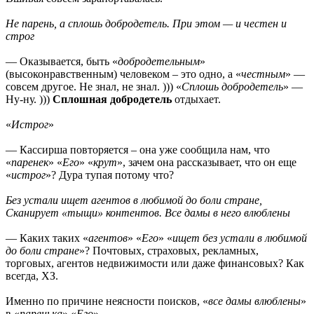
Не парень, а сплошь добродетель. При этом — и честен и
строг
— Оказывается, быть «
добродетельным
»
(высоконравственным) человеком – это одно, а «
честным
» —
совсем другое. Не знал, не знал. ))) «
Сплошь добродетель
» —
Ну-ну. )))
Сплошная добродетель
отдыхает.
«
Истрог
»
— Кассирша повторяется – она уже сообщила нам, что
«
паренек
» «
Его
» «
крут
», зачем она рассказывает, что он еще
«
истрог
»? Дура тупая потому что?
Без устали ищет агентов в любимой до боли стране,
Сканирует «тыщи» контентов. Все дамы в него влюблены
— Каких таких «
агентов
» «
Его
» «
ищет без устали в любимой
до боли стране
»? Почтовых, страховых, рекламных,
торговых, агентов недвижимости или даже финансовых? Как
всегда, ХЗ.
Именно по причине неясности поисков, «
все дамы влюблены
»
в «
паренька
» «
Его
».