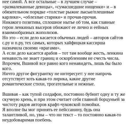
нее самой. А все остальные – в лучшем случае –
«размалеванные девицы», «сумасшедшие нищенки» и – в
обязательном порядке «толстые рыжие лысые/плешивые
карлики», «облезлые старики» и прочая-прочая.
Никакого позитива, сплошное нытье об том, как главные
герои ленкиных высеров обижают ее лично и еейных
взаимообразных жополизов.
Но это – если дело касается обычных людей – авторов сайтов
с.ру и п.ру, тех самых, которых хайфицкая кассирша
назначила своими «врагами».
А если дело касается арабов – тот там вообще жесть, ленкина
ненависть не знает границ и оскорблениям не счесть числа.
Впрочем, Вшивой все равно кого ненавидеть, лишь бы было
кого.
Ничто другое фигурантку не интересует: у нее напрочь
отсутствует хоть какая-то лирика, какие другие
романтические стихи, трогательные и нежные.
Вшивая – как тупой солдафон, постоянно бубнит одну и ту же
скучную хрень, и при этом считает себя главной борцуньей за
чистоту рядов авторов крафт-чуковской помойки.
Я вполне бы мог принять ее пейссанину, будь она
талантливой, но, увы – что ни текст – то постоянно какая-то
неудобоваримая поебень.