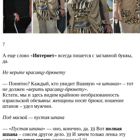
?
А еще слово «
Интернет
» всегда пишется с заглавной буквы,
да.
Не верьте красавцу-брюнету
— Понятно? Каждый, кто увидит Вшивую «
в штанах
» – тот
не должен «
верить красавцу-брюнету
».
Кстати, мы и здесь видим крайнюю необразованность
израильской обезьяны: женщины носят брюки; ношение
штанов – удел мужчин.
Под маской — пустая шпана
— «
Пустая шпана
» — оно, конечно, да. ))) Вот
полная
шпана
– совсем другое дело. ))) И зачем только ленка эту
самую
полную шпану
опорожнила? )))