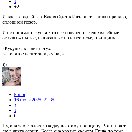
↓
+2
И так – каждый раз. Как выйдет в Интернет – пиши пропало,
сплошной позор.
И не понимает глупая, что все полученные ею хвалебные
отзывы – пустое, написанные по известному принципу
«Кукушка хвалит петуха
За то, что хвалит он кукушку».
)))
krutoi
16 июля 2025, 21:35
↑
↓
0
Ну, она там сколотила кодлу по этому принципу. Вот и поют
друг другу осанну. Когда она хвалит, скажем, Ерша, то тоже