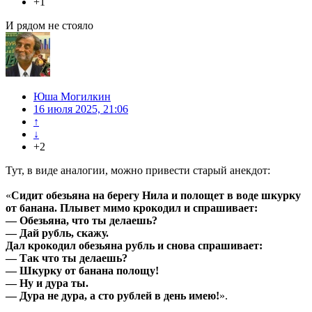
+1
И рядом не стояло
Юша Могилкин
16 июля 2025, 21:06
↑
↓
+2
Тут, в виде аналогии, можно привести старый анекдот:
«
Сидит обезьяна на берегу Нила и полощет в воде шкурку
от банана. Плывет мимо крокодил и спрашивает:
— Обезьяна, что ты делаешь?
— Дай рубль, скажу.
Дал крокодил обезьяна рубль и снова спрашивает:
— Так что ты делаешь?
— Шкурку от банана полощу!
— Ну и дура ты.
— Дура не дура, а сто рублей в день имею!
».