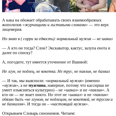
А кака на обожает обрабатывать своих взаимообразных
жополизов «
журчащими и льстивыми словами
» — это верх
лицемерия.
Но знаю я ( сорри за едкость): нормальный мужик — не шакал
— А кто он тогда? Слон? Экскаватор, кактус, залупа енота и
далее по списку?
А, погодите, тут имеется уточнение от Вшивой:
Не лгун, не подлец, не кокетка. Не трус, не павлин, не бахвал
— И так, мы выяснили: «
нормальный мужик
» (именно
«
мужик
», а не
мужчина
, наверное, потому что кассирша не
умеет изъясняться культурно) – не «
шакал
» и не «
павлин
». А
кто он — не знает никто. Но этот не «
шакал
» и не «
павлин
»
обязан быть «
не лгуном, не подлецом, не кокеткой, не трусом и
не бахвалом
». И тогда он – «
настоящий мужик
».
Открываем Словарь синонимов. Читаем: