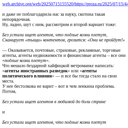
web.archive.org/web/20250715155520/https://proza.ru/2025/07/15/4
и даже не поблагодарила нас за науку, скотина такая
непорядочная.
Ну, ладно, шут с ним, рассмотрим и второй вариант тоже:
Без устали ищет агентов, что подлые козни плетут,
Сканирует «тыщи» контентов, грозится: «Они не пройдут!»
— Оказывается, почтовые, страховые, рекламные, торговые
агенты, агенты недвижимости и финансовые агенты – все они
«
подлые козни плетут
».
Что мешало бездарной хайфицкой метроманке написать:
«
агенты иностранных разведок
» или «
агенты
политического влияния
» — и все бы тогда стало на свои
места.
У нее бестолкова не варит – вот в чем ленкина проблема.
Потом,
Без устали ищет агентов в любимой до боли стране
и
Без устали ищет агентов, что подлые козни плетут