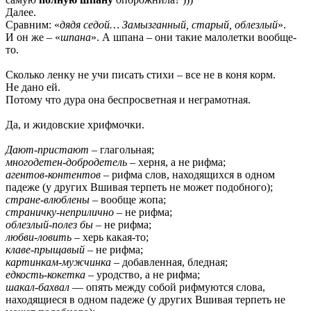
Далее.
Сравним: «
дядя седой… Замызганный, старый, облезлый
».
И он же – «
шпана
». А шпана – они такие малолетки вообще-
то.
Сколько ленку не учи писать стихи – все не в коня корм.
Не дано ей.
Потому что дура она беспросветная и неграмотная.
Да, и жидовские хрифмочки.
Дают-пристают
– глагольная;
многодетен-добродетель
– херня, а не рифма;
агентов-контентов
– рифма слов, находящихся в одном
падеже (у других Вшивая терпеть не может подобного);
стране-влюблены
– вообще жопа;
страничку-неприлично
– не рифма;
облезлый-полез бы
– не рифма;
любви-ловить
– херь какая-то;
клаве-прыщавый
– не рифма;
картинкам-мужчинка
– добавленная, бледная;
едкость-кокетка
– уродство, а не рифма;
шакал-бахвал
— опять между собой рифмуются слова,
находящиеся в одном падеже (у других Вшивая терпеть не