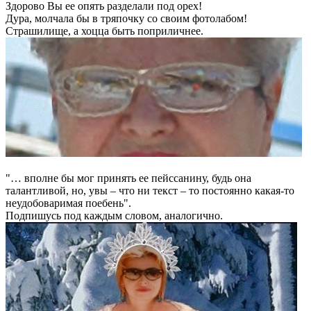
Здорово Вы ее опять разделали под орех!
Дура, молчала бы в тряпочку со своим фотолабом!
Страшилище, а хоцца быть поприличнее.
"… вполне бы мог принять ее пейссанину, будь она
талантливой, но, увы – что ни текст – то постоянно какая-то
неудобоваримая поебень".
Подпишусь под каждым словом, аналогично.