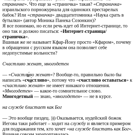
страничке
». Что еще за «страничка» такая? «
Страничка
»
израильского порножурнала для одиноких престарелых
бабок? Или «
страничка
» двадцатитомника «Наука срать в
бутылки» (автор Моника Панека Созонкин)?
Я все понимаю, но если речь идет об Интернет-странице, то
оно так и должно писаться: «
Интернет-страница/
страничка
».
Вшивая же не называет Кфар-Йону просто «Кфаром», почему
в обращении с русским языком она позволяет себе
недопустимые вольности?
Счастливо женат, многодетен
— «
Счастл
и́
во женат
»? Вообще-то, правильно было бы
написать «
сч
а́
стливо
», потому что «
счастливо оставаться
» к
«
счастливо женат
» не имеет никакого отношения.
«
Многодетен
» — какое-то сомнительное слово.
Многодетный
— знаю, «
многодетен
» — не в курсе.
на службе блистает как Бог
— Это вообще пиздец. ))) Оказывается, иудейский божок
Иегова таки работает – ходит на
службу
и является примером
для подражания тем, кто хочет «
на службе блистать как Бог
».
Вшивая совсем зарапортавалась.