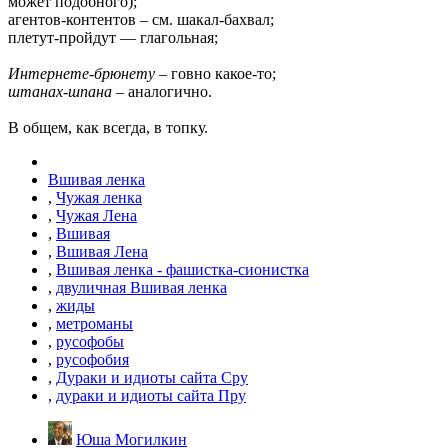
может подобного);
агентов-контентов – см. шакал-бахвал;
плетут-пройдут — глагольная;
Интернете-брюнету
– говно какое-то;
штанах-шпана
– аналогично.
В общем, как всегда, в топку.
Вшивая ленка
,
Чужая ленка
,
Чужая Лена
,
Вшивая
,
Вшивая Лена
,
Вшивая ленка - фашистка-сионистка
,
двуличная Вшивая ленка
,
жиды
,
метроманы
,
русофобы
,
русофобия
,
Дураки и идиоты сайта Сру
,
дураки и идиоты сайта Пру
Юша Могилкин