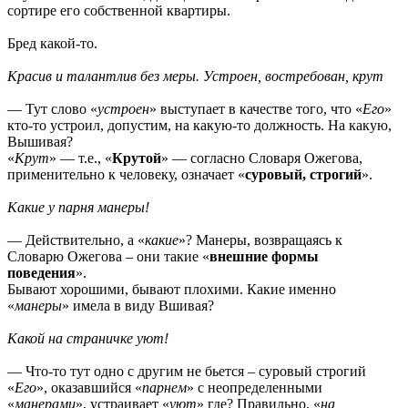
сортире его собственной квартиры.
Бред какой-то.
Красив и талантлив без меры. Устроен, востребован, крут
— Тут слово «
устроен
» выступает в качестве того, что «
Его
»
кто-то устроил, допустим, на какую-то должность. На какую,
Вышивая?
«
Крут
» — т.е., «
Крутой
» — согласно Словаря Ожегова,
применительно к человеку, означает «
суровый, строгий
».
Какие у парня манеры!
— Действительно, а «
какие
»? Манеры, возвращаясь к
Словарю Ожегова – они такие «
внешние формы
поведения
».
Бывают хорошими, бывают плохими. Какие именно
«
манеры
» имела в виду Вшивая?
Какой на страничке уют!
— Что-то тут одно с другим не бьется – суровый строгий
«
Его
», оказавшийся «
парнем
» с неопределенными
«
манерами
», устраивает «
уют
» где? Правильно, «
на