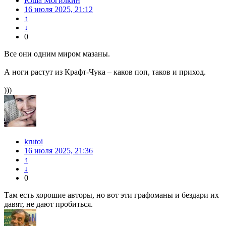
Юша Могилкин
16 июля 2025, 21:12
↑
↓
0
Все они одним миром мазаны.
А ноги растут из Крафт-Чука – каков поп, таков и приход.
)))
krutoi
16 июля 2025, 21:36
↑
↓
0
Там есть хорошие авторы, но вот эти графоманы и бездари их
давят, не дают пробиться.