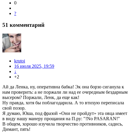
0
?
51
комментарий
krutoi
16 июля 2025, 19:59
↓
+2
Ай да Ленка, ну, оперативна бабка! Эк она борзо сиганула к
нам проверить: а не поржали ли над ее очередным бездарным
высером? Поржали, Ленк, да еще как!
Ну правда, хотя бы поблагодарила. А то втихую переписала
свой позор.
Я думаю, Юша, под фразой «Они не пройдут» эта овца имеет
в виду нашу манеру прощания на П.ру: "!No PASARAN!"
В общем, хорошо изучила творчество противников, садись,
Димант, пять!