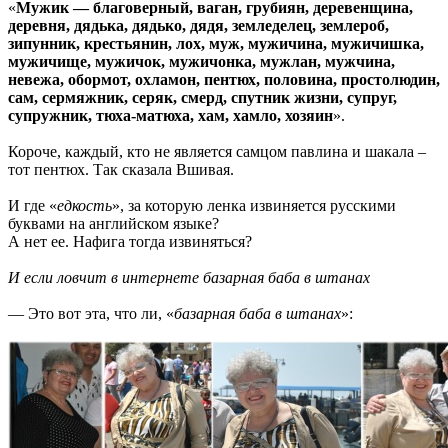
«
Мужик — благоверный, ваган, грубиян, деревенщина,
деревня, дядька, дядько, дядя, земледелец, землероб,
зипунник, крестьянин, лох, муж, мужичина, мужичишка,
мужичище, мужичок, мужичонка, мужлан, мужчина,
невежа, обормот, охламон, пентюх, половина, простолюдин,
сам, сермяжник, серяк, смерд, спутник жизни, супруг,
супружник, тюха-матюха, хам, хамло, хозяин
».
Короче, каждый, кто не является самцом павлина и шакала –
тот пентюх. Так сказала Вшивая.
И где «
едкость
», за которую ленка извиняется русскими
буквами на английском языке?
А нет ее. Нафига тогда извиняться?
И если ловчит в интернете базарная баба в штанах
— Это вот эта, что ли, «
базарная баба в штанах
»: