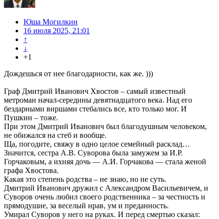
Юша Могилкин
16 июля 2025, 21:01
↑
↓
+1
Дождешься от нее благодарности, как же. )))
Граф Дмитрий Иванович Хвостов – самый известный
метроман начал-середины девятнадцатого века. Над его
бездарными виршами стебались все, кто только мог. И
Пушкин – тоже.
При этом Дмитрий Иванович был благодушным человеком,
не обижался на стеб и вообще.
Ща, погодите, свяжу в одно целое семейный расклад…
Значится, сестра А.В. Суворова была замужем за И.Р.
Горчаковым, а ихняя дочь — А.И. Горчакова — стала женой
графа Хвостова.
Какая это степень родства – не знаю, но не суть.
Дмитрий Иванович дружил с Александром Васильевичем, и
Суворов очень любил своего родственника – за честность и
прямодушие, за веселый нрав, ум и преданность.
Умирал Суворов у него на руках. И перед смертью сказал: