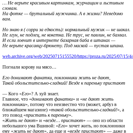
… Не верьте красивым картинкам, журчащим и льстивым
словам.
На фотке — брутальный мужчинка. А в жизни? Неведомо
вам.
Но знаю я ( сорри за едкость): нормальный мужик — не шакал.
Не лгун, не подлец, не кокетка. Не трус, не павлин, не бахвал.
И если ловчит в интернете базарная баба в штанах —
Не верьте красавцу-брюнету. Под маской — пустая шпана.
web.archive.org/web/20250715155520/https://proza.ru/2025/07/15/4
Погнали корову на мясо…
Его донимают фанатки, поклонники жить не дают,
Такой обольстительно-сладкий! Везде к пареньку пристают
— Кого «
Его
»? А хуй знает.
Главное, что «
донимают фанатки
» и «
не дают жить
поклонники
», потому что неизвестно что (может, арбуз в
ближайшем магазине) «
такой обольстительно-сладкий!
», а
это повод «
пристать к пареньку
».
«
Жить не дают
» и «
везде… пристают
» — оно из области
небольшого ума Вшивой: «
Его
» хочет жить, но поклонники
ему «
жить не дают
», да еще и «
везде пристают
» — даже в