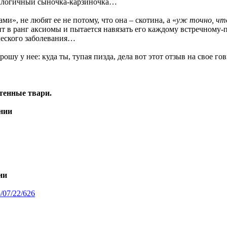
аналогичный сыночка-карзиночка…
и», не любят ее не потому, что она – скотина, а «
уж точно, что
 в ранг аксиомы и пытается навязать его каждому встречному-
ческого заболевания…
у у нее: куда ты, тупая пизда, дела вот этот отзыв на свое гов
тенные твари.
ении
ии
5/07/22/626