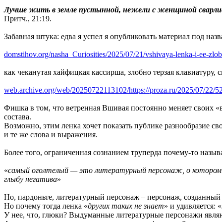
Лучше жить в земле пустынной, нежели с женщиной сварли
Притч., 21:19.
Забавная штука: едва я успел я опубликовать материал под наз
domstihov.org/nasha_Curiosities/2025/07/21/vshivaya-lenka-i-ee-z
как чеканутая хайфицкая кассирша, злобно терзая клавиатуру,
web.archive.org/web/20250722113102/https://proza.ru/2025/07/22/5
Фишка в том, что ветренная Вшивая постоянно меняет своих «
состава.
Возможно, этим ленка хочет показать публике разнообразие сво
и те же слова и выражения.
Более того, ограниченная сознанием труперда почему-то назыв
«
самый оголтелый — это литературный персонаж, о котором ре
глыбу негатива
»
Но, пардоньте, литературный персонаж – персонаж, созданный
Но почему тогда ленка «
других таких не знает
» и удивляется: «
У нее, что, глюки? Выдуманные литературные персонажи являю