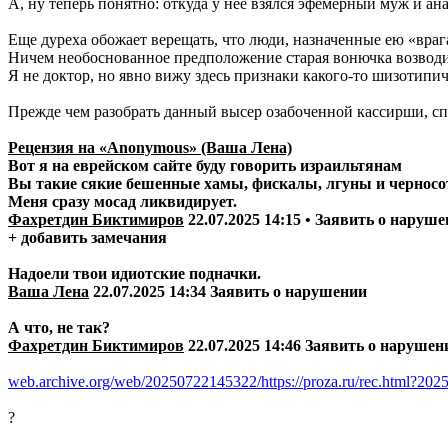
А, ну теперь понятно: откуда у нее взялся эфемерный муж и 
Еще дуреха обожает верещать, что люди, назначенные ею «врагам
Ничем необоснованное предположение старая вонючка возводит
Я не доктор, но явно вижу здесь признаки какого-то шизотипи
Прежде чем разобрать данный высер озабоченной кассирши, спрош
Рецензия на «Anonymous» (Ваша Лена)
Вот я на еврейском сайте буду говорить израильтянам
Вы такие сякие бешенные хамы, фискалы, лгуны и черносо
Меня сразу мосад ликвидирует.
Фахретдин Биктимиров
22.07.2025 14:15 • Заявить о наруш
+ добавить замечания
Надоели твои идиотские подначки.
Ваша Лена
22.07.2025 14:34 Заявить о нарушении
А что, не так?
Фахретдин Биктимиров
22.07.2025 14:46 Заявить о нарушен
web.archive.org/web/20250722145322/https://proza.ru/rec.html?202
?