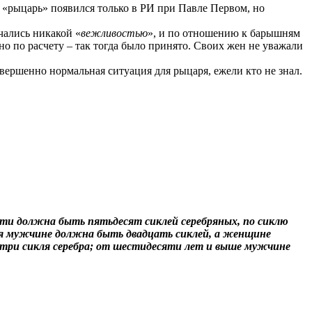
 «рыцарь» появился только в РИ при Павле Первом, но
чались никакой «
вежливостью
», и по отношению к барышням
но по расчету – так тогда было принято. Своих жен не уважали
овершенно нормальная ситуация для рыцаря, ежели кто не знал.
яти должна быть пятьдесят сиклей серебряных, по сиклю
оя мужчине должна быть двадцать сиклей, а женщине
я три сикля серебра; от шестидесяти лет и выше мужчине