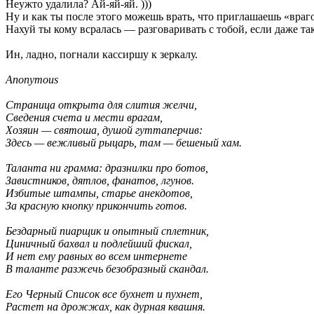
Неужто удалила? Ай-яй-яй. )))
Ну и как ты после этого можешь врать, что приглашаешь «врагов
Нахуй ты кому всралась — разговаривать с тобой, если даже т
Ин, ладно, погнали кассиршу к зеркалу.
Anonymous
Страница открыта для слития желчи,
Сведения счета и мести врагам,
Хозяин — святоша, душой гуттаперчив:
Здесь — вежливый рыцарь, там — бешеный хам.
Таланта ни грамма: дразнилки про ботов,
Завистников, дятлов, фанатов, лгунов.
Избитые штампы, старье анекдотов,
За красную кнопку прикончить готов.
Бездарный пиарщик и опытный сплетник,
Циничный бахвал и подлейший фискал,
И нет ему равных во всем интернете
В таланте разжечь безобразный скандал.
Его Черный Список все бухнет и пухнет,
Растет на дрожжах, как дурная квашня.