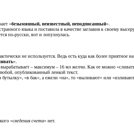
чает «
безымянный, неизвестный, неподписанный
».
странного языка и поставила в качестве заглавия к своему высер
тся по-русски, вот и лопухнулась.
фактически не используется. Ведь есть куда как более приятное на
ливать
».
а вырабатывает – максимум – 16 мл желчи. Как ее можно «слива
 любой, опубликованный ленкой текст.
«в бутылку», «в бак», а ежели «на», то «выливают» или «изливают
кого «
сведения счета
» нет.