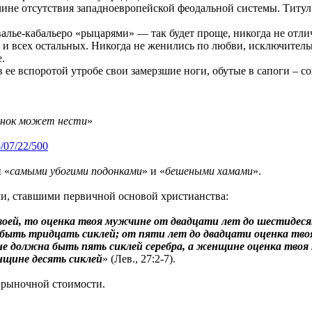
чине отсутствия западноевропейской феодальной системы. Титул
алье-кабальеро «рыцарями» — так будет проще, никогда не отли
к и всех остальных. Никогда не женились по любви, исключитель
.
в ее вспоротой утробе свои замерзшие ноги, обутые в сапоги – с
онок может нести
»
5/07/22/500
 «
самыми убогими подонками
» и «
бешеными хамами
».
ми, ставшими первичной основой христианства:
воей, то оценка твоя мужчине от двадцати лет до шестидес
 быть тридцать сиклей; от пяти лет до двадцати оценка тв
ине должна быть пять сиклей серебра, а женщине оценка тво
нщине десять сиклей
» (Лев., 27:2-7).
 рыночной стоимости.