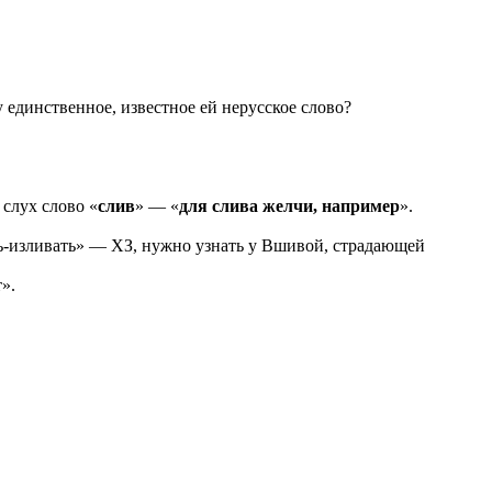
у единственное, известное ей нерусское слово?
 слух слово «
слив
» — «
для слива желчи, например
».
ть-изливать» — ХЗ, нужно узнать у Вшивой, страдающей
».