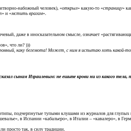
итворно-набожный человек), «
открыл
» какую-то «
страницу
» ка
т
» и «
мстить врагам
».
чевый, даже в иносказательном смысле, означает «растягивающийс
в», что ли? )))
ромный, каку бегемота! Может, с ним я испытаю хоть какой-то,
 сказал сынам Израилевым: не ешьте крови ни из какого тела, п
еотипы, подчерпнутые тупыми клушами из журналов для глупых к
евалье», в Испании «кабальеро», в Италии – «кавалеро», в Герм
ли просто так, в силу традиции.