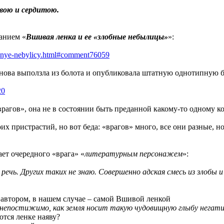
вою и сердитою.
ванием «
Вшивая ленка и ее «злобные небылицы»
»:
lobnye-nebylicy.html#comment76059
 снова выползла из болота и опубликовала штатную однотипную б
20
врагов», она не в состоянии быть преданной какому-то одному 
их пристрастий, но вот беда: «врагов» много, все они разные, н
ает очередного «врага» «
литературным персонажем
»:
чь. Других таких не знаю. Совершенно адская смесь из злобы 
 автором, в нашем случае – самой Вшивой ленкой
непостижимо, как земля носит такую чудовищную глыбу негат
тся ленке наяву?