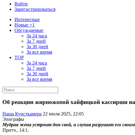
Войти
Зарегистрироваться
Интересные
Новые +1
Обсуждаемые
За 24 часа
За 7 дней
За 30 дней
За все время
TOP
За 24 часа
За 7 дней
За 30 дней
За все время
Об реакции жирножопой хайфицкой кассирши на 
Наша Кунсткамера
22 июля 2025, 22:05
Эпиграфы
Мудрая жена устроит дом свой, а глупая разрушит его своим
Притч., 14:1.