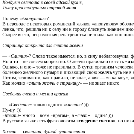
Колдует святоша в своей адской кухне,
Толпу простодушных отравой маня.
Почему «
Anonymous
»?
В переводе с некоторых романский языков «аnonymous» обозна
ленка, что, решила ни к селу ни к городу блеснуть знанием ино
Скорее всего, неграмотная репатриантка не знала: как оно пише
Страница открыта для слития желчи
— «
Слития
»? Слово такое имеется, но, в силу неблагозвучия, 
Но и то – не совсем корректно. О желчи правильно сказать «
из
Однако, и оно – тоже не правильно. В сутки организм человек
болезнью желчного пузыря и пихающей свою
желчь
чуть не в
Потом, «сливают», как правило, не «на», а «в» — «в канаву», 
Как можно «
слить желчь в страницу
» — не знает никто.
Сведения счета и мести врагам
— «
Сведения
» только одного «
счета
»? )))
Ну-ну. )))
«
Мести
» много – всем «врагам», а «
счет
» – один? )))
В русском языке есть фразеологизм «
сведение счетов
», но ника
Хозяин — святоша, душой гуттаперчив