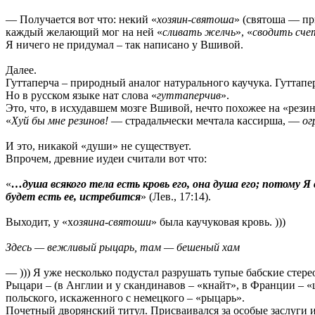
— Получается вот что: некий «
хозяин-святоша
» (святоша — пр
каждый желающий мог на ней «
сливать желчь
», «
сводить сче
Я ничего не придумал – так написано у Вшивой.
Далее.
Гуттаперча – природный аналог натурального каучука. Гуттапер
Но в русском языке нат слова «
гуттаперчив
».
Это, что, в исхудавшем мозге Вшивой, нечто похожее на «резино
«
Хуй бы мне резинов!
— страдальчески мечтала кассирша, —
ог
И это, никакой «души» не существует.
Впрочем, древние иудеи считали вот что:
«
…душа всякого тела есть кровь его, она душа его; потому Я
будет есть ее, истребится
» (Лев., 17:14).
Выходит, у «х
озяина-святоши
» была каучуковая кровь. )))
Здесь — вежливый рыцарь, там — бешеный хам
— ))) Я уже несколько подустал разрушать тупые бабские стер
Рыцари – (в Англии и у скандинавов – «кнайт», в Франции – «ш
польского, искаженного с немецкого – «рыцарь».
Почетный дворянский титул. Присваивался за особые заслуги и