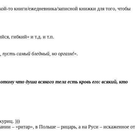
кой-то книги/ежедневника/записной книжки для того, чтобы
я, гибкий» и т.д. и т.п.
 пусть самый бледный, но оргазм!
».
отому что душа всякого тела есть кровь его: всякий, кто
уриц. )))
ании – «ритар», в Польше – рицарь, а на Руси – искаженное от