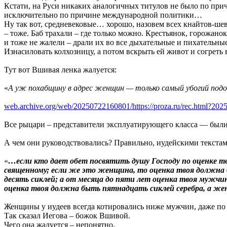
Кстати, на Руси никаких аналогичных титулов не было по при
исключительно по причине международной политики…
Ну так вот, средневековые… хорошо, назовем всех кнайтов-шев
– тоже. Баб трахали – где только можно. Крестьянок, горожано
и тоже не жалели – драли их во все дыхательные и пихательные
Изнасиловать колхозницу, а потом вскрыть ей живот и согреть 
Тут вот Вшивая ленка жалуется:
«
А уж похабщину в адрес женщин — только самый убогий под
web.archive.org/web/20250722160801/https://proza.ru/rec.html?202
Все рыцари – представители эксплуатирующего класса — были
А чем они руководствовались? Правильно, иудейскими текста
«
…если кто дает обет посвятить душу Господу по оценке т
священному; если же это женщина, то оценка твоя должна
десять сиклей; а от месяца до пяти лет оценка твоя мужч
оценка твоя должна быть пятнадцать сиклей серебра, а же
Женщины у иудеев всегда котировались ниже мужчин, даже по
Так сказал Иегова – божок Вшивой.
Чего она жалуется – непонятно.