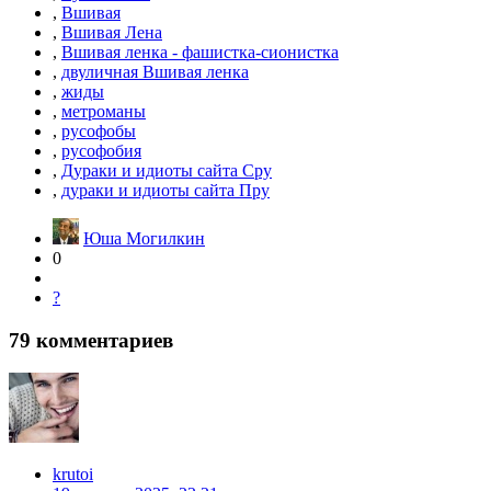
,
Вшивая
,
Вшивая Лена
,
Вшивая ленка - фашистка-сионистка
,
двуличная Вшивая ленка
,
жиды
,
метроманы
,
русофобы
,
русофобия
,
Дураки и идиоты сайта Сру
,
дураки и идиоты сайта Пру
Юша Могилкин
0
?
79
комментариев
krutoi