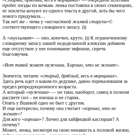
пробег пизды по кочкам. ленка постоянна в своих секвенциях,
ее эпилеты кочуют из одного текста в другой, хоть бы чего
нового придумала…
Так нет же – нема у «
несчастной жалкой старухи
»©
соответствующего словарного запасу. )))
А «
гнусьимат
» — оно, конечно, круто. ))) К ограниченному
словарному запасу нашей недоделанной кликуши добавим
еще отсутствие у нее понимание эвфонии, сиречь
благозвучия.
«
Вот такой живет мужчина. Хорошо, что не женат
».
Значится, читаем: «
старый, дряблый, весь в морщинах
».
Здесь речь идет о каком-то дедушке, давно перевалившим за
предел репродукционного возраста.
А который «
мужчина
» — он таки, наоборот, самец в полном
рассвете сил – не юноша и не старик.
Опять у Вшивой одно не бьет с другим.
И еще интересно, почему она считает «
хорошо, что не
женат
»?
Для кого «
хорошо
»? Лично для хайфицкой кассирши? А
почему?
Может, ленка, несмотря на свою ненависть к половой жизни,