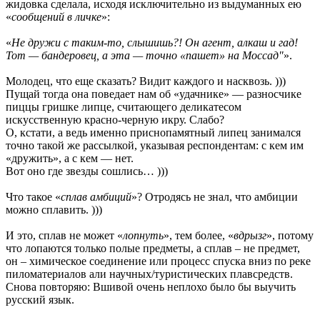
жидовка сделала, исходя исключительно из выдуманных ею
«
сообщений в личке
»:
«
Не дружи с таким-то, слышишь?! Он агент, алкаш и гад!
Тот — бандеровец, а эта — точно «пашет» на Моссад"
».
Молодец, что еще сказать? Видит каждого и насквозь. )))
Пущай тогда она поведает нам об «удачнике» — разносчике
пиццы гришке липце, считающего деликатесом
искусственную красно-черную икру. Слабо?
О, кстати, а ведь именно приснопамятный липец занимался
точно такой же рассылкой, указывая респондентам: с кем им
«дружить», а с кем — нет.
Вот оно где звезды сошлись… )))
Что такое «
сплав амбиций
»? Отродясь не знал, что амбиции
можно сплавить. )))
И это, сплав не может «
лопнуть
», тем более, «
вдрызг
», потому
что лопаются только полые предметы, а сплав – не предмет,
он – химическое соединение или процесс спуска вниз по реке
пиломатериалов али научных/туристических плавсредств.
Снова повторяю: Вшивой очень неплохо было бы выучить
русский язык.