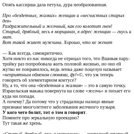
Опять кассирша дала петуха, дура необразованная.
Про «бездетных, жалких» женщин и «несчастных старых
дев»
Раздражительный и желчный, как его колотит гнев!
Старый, дряблый, весь в морщинах, в адрес женщин — гнусь и
мат.
Вот такой живет мужчина. Хорошо, что не женат
— Как всегда, самокритично.
Хотя никто из нас никогда не отрицал того, что Вшивая пару-
тройку раз попробовала жить половой жизнью, но оно ей
жутко не понравилось, ведь ленка даже поцелуи называет
«
неприятным обменом слюнями, фу!
»©, что уж теперь
говорить об элементарном коитусе?
Ну, а то, что она «
бездетная и жалкая
» – это в самую точку.
Израильская макака повернута на слове «
желчь
» и пихает его
куда ни попади.
А почему? Да потому что у страдалицы налицо явные
признаки многолетнего заболевания желчного пузыря.
У кого чего болит, тот о том и говорит
.
Помните про зеркальную проекцию?
Тут такая же хрень.
«
Старый, дряблый, весь в морщинах
» — очередной штатный