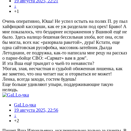
19 августа 2025, 22:21
↓
+1
Очень оперативно, Юша! Не успел остыть на полях П. ру пыл
хайфицкой кассирши, как ее уж разделали под орех! Браво! А
мне показалось, что бездарнее испражнения у Вшивой ещё не
было. Здесь налицо бешеная бессильная злоба, вот она, если
бы могла, всех нас «разорвала ракетой», дура! Кстати, еще
одна сайтовская русофобка, массовик-затейник Дылда
Летодиани, ее подружка, как-то написала мне рецу на рассказ
о парне-бойце СВО: «Сармат» вам в дом".
И эта Вша ещё трындит о чьей-то ненависти?
Убогая, злая, несчастная и судьбой обиженная лишенка, как
же заметно, что она читает нас и оторваться не может!
Ленка, всегда заходи, гостем будешь!
Еще больше удивляют упыри, поддерживающие такую
нелюдь.
GaLLo-чка
19 августа 2025, 22:56
↓
+2
Пишет Вша Израильевна, исключительно только за гранты. В