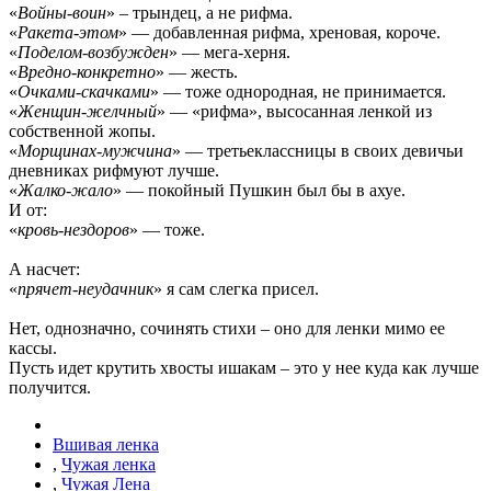
«
Войны-воин
» – трындец, а не рифма.
«
Ракета-этом
» — добавленная рифма, хреновая, короче.
«
Поделом-возбужден
» — мега-херня.
«
Вредно-конкретно
» — жесть.
«
Очками-скачками
» — тоже однородная, не принимается.
«
Женщин-желчный
» — «рифма», высосанная ленкой из
собственной жопы.
«
Морщинах-мужчина
» — третьеклассницы в своих девичьи
дневниках рифмуют лучше.
«
Жалко-жало
» — покойный Пушкин был бы в ахуе.
И от:
«
кровь-нездоров
» — тоже.
А насчет:
«
прячет-неудачник
» я сам слегка присел.
Нет, однозначно, сочинять стихи – оно для ленки мимо ее
кассы.
Пусть идет крутить хвосты ишакам – это у нее куда как лучше
получится.
Вшивая ленка
,
Чужая ленка
,
Чужая Лена