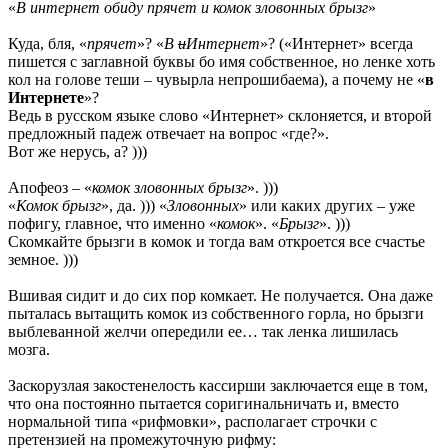
«
В интернет обиду прячет и комок зловонных брызг
»
Куда, бля, «
прячет
»? «
В
и
Интернет
»? («Интернет» всегда
пишется с заглавной буквы бо имя собственное, но ленке хоть
кол на голове теши – чувырла непрошибаема), а почему не «
в
Интернете
»?
Ведь в русском языке слово «Интернет» склоняется, и второй
предложный падеж отвечает на вопрос «где?».
Вот же нерусь, а? )))
Апофеоз – «
комок зловонных брызг
». )))
«
Комок брызг
», да. ))) «
Зловонных
» или каких других – уже
пофигу, главное, что именно «
комок
». «
Брызг
». )))
Скомкайте брызги в комок и тогда вам откроется все счастье
земное. )))
Вшивая сидит и до сих пор комкает. Не получается. Она даже
пыталась вытащить комок из собственного горла, но брызги
выблеванной желчи опередили ее… так ленка лишилась
мозга.
Заскорузлая закостенелость кассирши заключается еще в том,
что она постоянно пытается соригинальничать и, вместо
нормальной типа «рифмовки», располагает строчки с
претензией на промежуточную рифму: