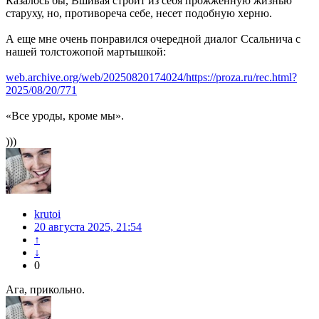
Казалось бы, Вшивая строит из себя прожженную жизнью
старуху, но, противореча себе, несет подобную херню.
А еще мне очень понравился очередной диалог Ссальнича с
нашей толстожопой мартышкой:
web.archive.org/web/20250820174024/https://proza.ru/rec.html?
2025/08/20/771
«Все уроды, кроме мы».
)))
krutoi
20 августа 2025, 21:54
↑
↓
0
Ага, прикольно.