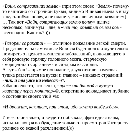
«
Войн, сотрясающих землю
» (при этом слово «Земля» почему-
то написано со строчной буквы, видимо Вшивая имела в виду
какую-нибудь почву, а не планету с аналогичным названием)
… Так вот «
Войн, сотрясающих
землю
почву
» нынче
несколько, минимум – две, а «
чей-то, объятый огнем дом
» —
всего один. Как так? )))
«
Разорви ее ракета!
» — отличное пожелание легкой смерти.
Представьте: на самом деле Вшивая будет долго и мучительно
помирать от целого комплекта заболеваний, включающего в
себя родовую горячку головного мозга, старческую
сморщенность организма и синдром кассирши.
А тут – бац! – прямое попадание, двухсоткилограммовая
тушка разлетается на куски и главное – никаких страданий:
«
чик, и ты уже на небесах
»©.
Забавно еще то, что ленка, «
пролезши башкой в чужую
квартиру через монитор
»©, оперативно докладывает публике
о состоянии своего vis-à-vis:
«
И дрожит, как лист, при этом, ибо жутко возбужден
».
И все-то она знает, и везде-то побывала, фригидная наша,
испытывающая возбуждение только от просмотров Интернет-
роликов со всякой расчлененкой.)))