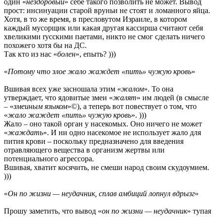
один «
нездоровый
» себе такого позволить не может. Вывод
прост: инсинуации старой вруньи не стоят и ломанного яйца.
Хотя, в то же время, в пресловутом Израиле, в котором
каждый мусорщик или какая другая кассирша считают себя
хвеликими rусскими паетами, никто не смог сделать ничего
похожего хотя бы на ДС.
Так кто из нас «
болен
», епыть? )))
«
Потому что злое жало жаждет «пить» чужую кровь
»
Вшивая всех уже засношала этим «
жалом
». То она
утверждает, что ядовитые змеи «
жалят
» им людей (в смысле
– «
змеиным языком
»©), а теперь вот повествует о том, что
«
жало жаждет «пить» чужую кровь
». )))
Жало – оно такой орган у насекомых. Оно ничего не может
«
жаждать
». И ни одно насекомое не использует жало для
пития крови – поскольку предназначено для введения
отравляющего вещества в организм жертвы или
потенциального агрессора.
Вшивая, хватит косячить, не смеши народ своим скудоумием.
)))
«
Он по жизни — неудачник, сплав амбиций лопнул вдрызг
»
Прошу заметить, что вывод «
он по жизни — неудачник
» тупая