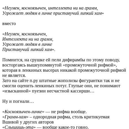
«
Неумен, косноязычен, интеллекта ни на грамм,
Угрожает людям в личке приставучий липкий хам
»
вместо
«
Неумен, косноязычен,
Интеллекта ни на грамм,
Угрожает людям в личке
Приставучий липкий хам
».
Помнится, на срушке ей пели дифирамбы по этому поводу,
восторгаясь вышеупомянутой «промежуточной рифмой»,
которая в ленкиных высерах никакой промежуточной рифмой
не является.
Зато на сайте п.ру штатные жополизы фигурантки так и не
смогли оценить ленкиных потуг. Глупые они, не понимают
«изысканной» пуезии несчастной кассирши…
Ну и погнали…
«
Косноязычен-личке
» — не рифма вообще.
«
Грамм-хам
» – однородная рифма, столь критикуемая
Вшивой у других авторов
«
Слышишь-эта
» — вообще какое-то говно.