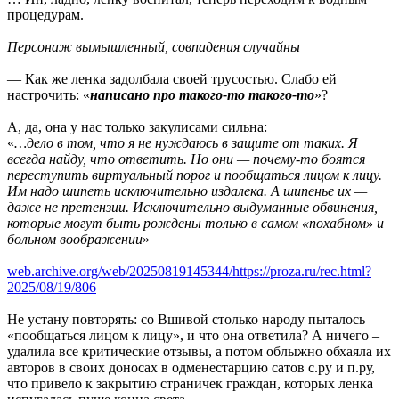
процедурам.
Персонаж вымышленный, совпадения случайны
— Как же ленка задолбала своей трусостью. Слабо ей
настрочить: «
написано про такого-то такого-то
»?
А, да, она у нас только закулисами сильна:
«
…дело в том, что я не нуждаюсь в защите от таких. Я
всегда найду, что ответить. Но они — почему-то боятся
переступить виртуальный порог и пообщаться лицом к лицу.
Им надо шипеть исключительно издалека. А шипенье их —
даже не претензии. Исключительно выдуманные обвинения,
которые могут быть рождены только в самом «похабном» и
больном воображении
»
web.archive.org/web/20250819145344/https://proza.ru/rec.html?
2025/08/19/806
Не устану повторять: со Вшивой столько народу пыталось
«пообщаться лицом к лицу», и что она ответила? А ничего –
удалила все критические отзывы, а потом облыжно обхаяла их
авторов в своих доносах в одменестарцию сатов с.ру и п.ру,
что привело к закрытию страничек граждан, которых ленка