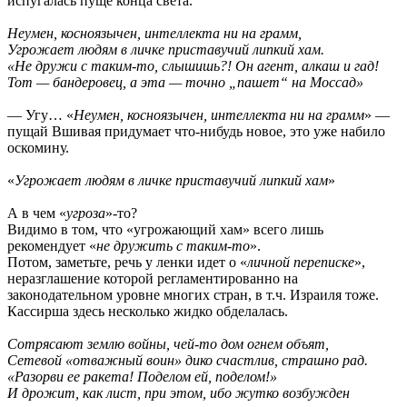
испугалась пуще конца света.
Неумен, косноязычен, интеллекта ни на грамм,
Угрожает людям в личке приставучий липкий хам.
«Не дружи с таким-то, слышишь?! Он агент, алкаш и гад!
Тот — бандеровец, а эта — точно „пашет“ на Моссад»
— Угу… «
Неумен, косноязычен, интеллекта ни на грамм
» —
пущай Вшивая придумает что-нибудь новое, это уже набило
оскомину.
«
Угрожает людям в личке приставучий липкий хам
»
А в чем «
угроза
»-то?
Видимо в том, что «угрожающий хам» всего лишь
рекомендует «
не дружить с таким-то
».
Потом, заметьте, речь у ленки идет о «
личной переписке
»,
неразглашение которой регламентированно на
законодательном уровне многих стран, в т.ч. Израиля тоже.
Кассирша здесь несколько жидко обделалась.
Сотрясают землю войны, чей-то дом огнем объят,
Сетевой «отважный воин» дико счастлив, страшно рад.
«Разорви ее ракета! Поделом ей, поделом!»
И дрожит, как лист, при этом, ибо жутко возбужден