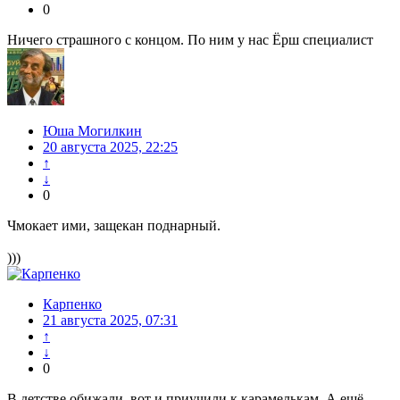
0
Ничего страшного с концом. По ним у нас Ёрш специалист
Юша Могилкин
20 августа 2025, 22:25
↑
↓
0
Чмокает ими, защекан поднарный.
)))
Карпенко
21 августа 2025, 07:31
↑
↓
0
В детстве обижали, вот и приучили к карамелькам. А ещё