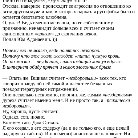
тайно его вожделеет, «
мужчину
» этого?
Отсюда, наверное, происходит ее агрессия по отношению ко
всем другим мужчинам, в которых пархатая русофобка была и
остается безответно влюблена.
О, ужас! Ведь именно меня она, по ее собственному
признанию, ненавидит больше всех и считает своим
единственным «
врагом
» до скончания веков.
Попал Юм Адонаевич. )))
Почему его не жалко, ведь понятно: нездоров.
Потому что злое жало жаждет «пить» чужую кровь.
Он по жизни — неудачник, сплав амбиций лопнул вдрызг.
В интернет обиду прячет и комок зловонных брызг
— Опять же, Вшивая считает «
нездоровыми
» всех тех, кто
говорит правду об ней самой и насчет ее бездарных
псевдолитературных испражнений.
Оно несколько нескромно, но опять же, самым «
нездоровым
»
дуреха считает именно меня. И не просто так, а «
психически
нездоровым
».
Ну, хорошо, пусть считает.
Однако, есть нюанс.
Возьмем сайт Дом Стихов.
Я его создал, я его содержу (да и не только его, а еще целый
рад других сайтов). И оно меня финансово не напрягает. Ни