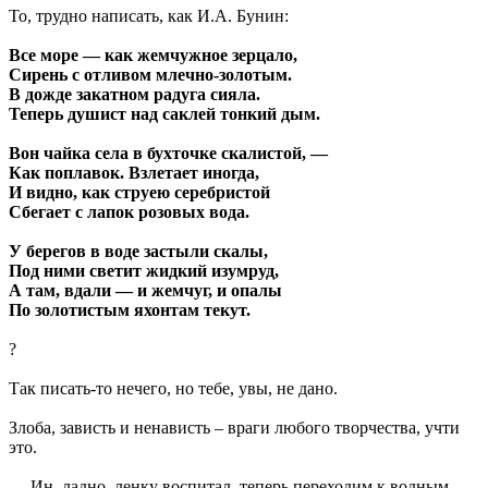
То, трудно написать, как И.А. Бунин:
Все море — как жемчужное зерцало,
Сирень с отливом млечно-золотым.
В дожде закатном радуга сияла.
Теперь душист над саклей тонкий дым.
Вон чайка села в бухточке скалистой, —
Как поплавок. Взлетает иногда,
И видно, как струею серебристой
Сбегает с лапок розовых вода.
У берегов в воде застыли скалы,
Под ними светит жидкий изумруд,
А там, вдали — и жемчуг, и опалы
По золотистым яхонтам текут.
?
Так писать-то нечего, но тебе, увы, не дано.
Злоба, зависть и ненависть – враги любого творчества, учти
это.
… Ин, ладно, ленку воспитал, теперь переходим к водным