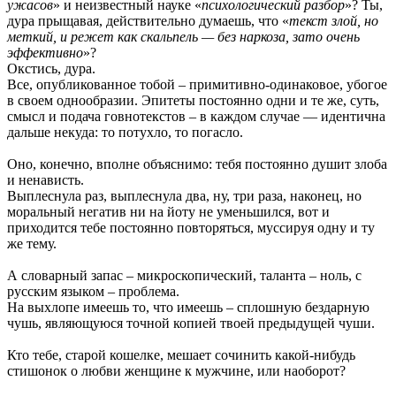
ужасов
» и неизвестный науке «
психологический разбор
»? Ты,
дура прыщавая, действительно думаешь, что «
текст злой, но
меткий, и режет как скальпель — без наркоза, зато очень
эффективно
»?
Окстись, дура.
Все, опубликованное тобой – примитивно-одинаковое, убогое
в своем однообразии. Эпитеты постоянно одни и те же, суть,
смысл и подача говнотекстов – в каждом случае — идентична
дальше некуда: то потухло, то погасло.
Оно, конечно, вполне объяснимо: тебя постоянно душит злоба
и ненависть.
Выплеснула раз, выплеснула два, ну, три раза, наконец, но
моральный негатив ни на йоту не уменьшился, вот и
приходится тебе постоянно повторяться, муссируя одну и ту
же тему.
А словарный запас – микроскопический, таланта – ноль, с
русским языком – проблема.
На выхлопе имеешь то, что имеешь – сплошную бездарную
чушь, являющуюся точной копией твоей предыдущей чуши.
Кто тебе, старой кошелке, мешает сочинить какой-нибудь
стишонок о любви женщине к мужчине, или наоборот?