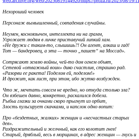
web.archive.org/web/20250819144920/https://proza.ru/2025/08/19/1
Нехороший человек
Персонаж вымышленный, совпадения случайны.
Неумен, косноязычен, интеллекта ни на грамм,
Угрожает людям в личке приставучий липкий хам.
«Не дружи с таким-то, слышишь?! Он агент, алкаш и гад!
Тот — бандеровец, а эта — точно „пашет“ на Моссад».
Сотрясают землю войны, чей-то дом огнем объят,
Сетевой «отважный воин» дико счастлив, страшно рад.
«Разорви ее ракета! Поделом ей, поделом!»
И дрожит, как лист, при этом, ибо жутко возбужден.
Что ж, мечтать совсем не вредно, но откуда столько зла?
Он взбешен давно, конкретно, раскалился добела.
Рыбьи глазки за очками скоро прыгнут из орбит,
Злость пульсирует скачками, и капслок одно вопит:
Про «бездетных, жалких» женщин и «несчастных старых
дев».
Раздражительный и желчный, как его колотит гнев!
Старый, дряблый, весь в морщинах, в адрес женщин — гнусь и