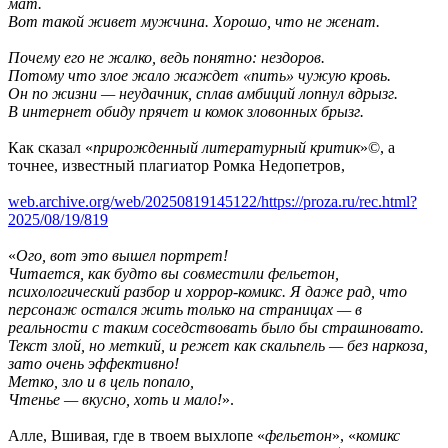
мат.
Вот такой живет мужчина. Хорошо, что не женат.
Почему его не жалко, ведь понятно: нездоров.
Потому что злое жало жаждет «пить» чужую кровь.
Он по жизни — неудачник, сплав амбиций лопнул вдрызг.
В интернет обиду прячет и комок зловонных брызг.
Как сказал «
прирожденный литературный критик
»©, а
точнее, известный плагиатор Ромка Недопетров,
web.archive.org/web/20250819145122/https://proza.ru/rec.html?
2025/08/19/819
«
Ого, вот это вышел портрет!
Читается, как будто вы совместили фельетон,
психологический разбор и хоррор-комикс. Я даже рад, что
персонаж остался жить только на страницах — в
реальности с таким соседствовать было бы страшновато.
Текст злой, но меткий, и режет как скальпель — без наркоза,
зато очень эффективно!
Метко, зло и в цель попало,
Чтенье — вкусно, хоть и мало!
».
Алле, Вшивая, где в твоем выхлопе «
фельетон
», «
комикс