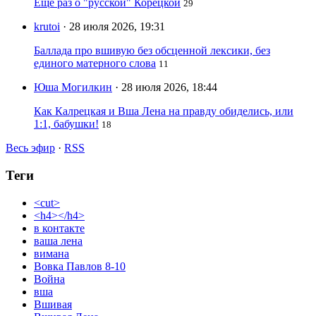
Ещё раз о "русской" Корецкой
29
krutoi
· 28 июля 2026, 19:31
Баллада про вшивую без обсценной лексики, без
единого матерного слова
11
Юша Могилкин
· 28 июля 2026, 18:44
Как Калрецкая и Вша Лена на правду обиделись, или
1:1, бабушки!
18
Весь эфир
·
RSS
Теги
<cut>
<h4></h4>
в контакте
ваша лена
вимана
Вовка Павлов 8-10
Война
вша
Вшивая