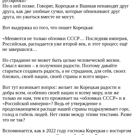
русофобки?
Но о ней позже. Говорят, Корецкая и Вшивая ненавидят друг
друга, как две злобные сучки, которые обнюхивают друг
друга, но ужиться вместе не могут.
Вот выдержка из того, что пишет Корецкая:
«Меняются не только обломки СССР… Последняя империя,
Российская, распадается уже второй век, и этот процесс ещё
не завершился…
Но страдание не может быть целью человеческой жизни.
Смысл жизни – в получении радости. Поэтому давайте
стараться создавать радость, а не страдания, для себя, своих
близких, своей нации, своей страны и всего мира».
Вот тут возникает вопрос: желает ли Корецкая радости и
добра всем, особенно своей нации и всему миру, или же
только не нам, тем кто проживает на «обломках СССР» и в
«Российской империи»? Ведь её утверждение о
продолжающемся распаде нашей страны подразумевает горе,
голод и гибель людей. Нет связи между этими текстами. Разве
это не так?
Вспоминается, как в 2022 году госпожа Корецкая с восторгом