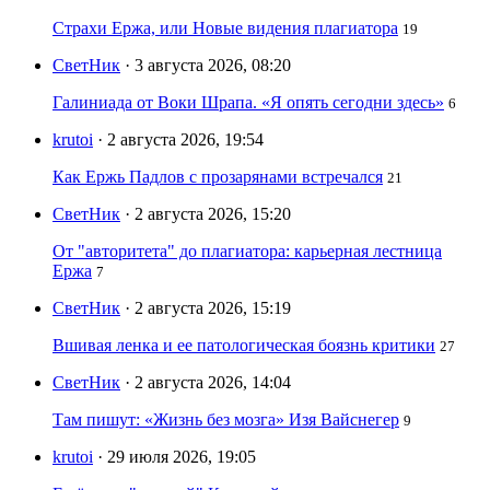
Страхи Ержа, или Новые видения плагиатора
19
СветНик
· 3 августа 2026, 08:20
Галиниада от Воки Шрапа. «Я опять сегодни здесь»
6
krutoi
· 2 августа 2026, 19:54
Как Ержь Падлов с прозарянами встречался
21
СветНик
· 2 августа 2026, 15:20
От "авторитета" до плагиатора: карьерная лестница
Ержа
7
СветНик
· 2 августа 2026, 15:19
Вшивая ленка и ее патологическая боязнь критики
27
СветНик
· 2 августа 2026, 14:04
Там пишут: «Жизнь без мозга» Изя Вайснегер
9
krutoi
· 29 июля 2026, 19:05