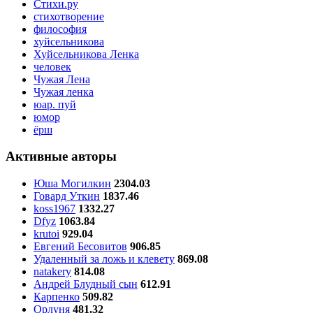
Стихи.ру
стихотворение
философия
хуйсельникова
Хуйсельникова Ленка
человек
Чужая Лена
Чужая ленка
юар. пуй
юмор
ёрш
Активные авторы
Юша Могилкин
2304.03
Говард Уткин
1837.46
koss1967
1332.27
Dfyz
1063.84
krutoi
929.04
Евгений Бесовитов
906.85
Удаленный за ложь и клевету
869.08
natakery
814.08
Андрей Блудный сын
612.91
Карпенко
509.82
Орлуня
481.32