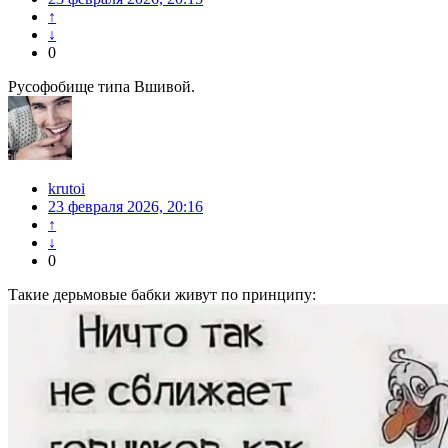
↑
↓
0
Русофобище типа Вшивой.
krutoi
23 февраля 2026, 20:16
↑
↓
0
Такие дерьмовые бабки живут по принципу: