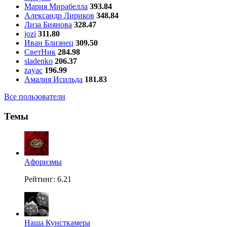
Мария Мирабелла
393.84
Александр Лириков
348.84
Лиза Биянова
328.47
jozi
311.80
Иван Близнец
309.50
СветНик
284.98
sladenko
206.37
zayac
196.99
Амалия Исильда
181.83
Все пользователи
Темы
Aфоризмы
Рейтинг: 6.21
Наша Кунсткамера