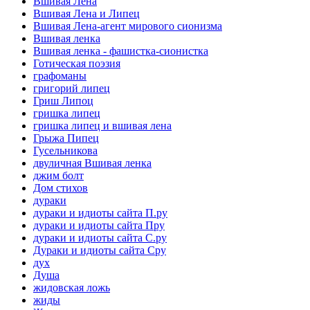
Вшивая Лена
Вшивая Лена и Липец
Вшивая Лена-агент мирового сионизма
Вшивая ленка
Вшивая ленка - фашистка-сионистка
Готическая поэзия
графоманы
григорий липец
Гриш Липоц
гришка липец
гришка липец и вшивая лена
Грыжа Пипец
Гусельникова
двуличная Вшивая ленка
джим болт
Дом стихов
дураки
дураки и идиоты сайта П.ру
дураки и идиоты сайта Пру
дураки и идиоты сайта С.ру
Дураки и идиоты сайта Сру
дух
Душа
жидовская ложь
жиды