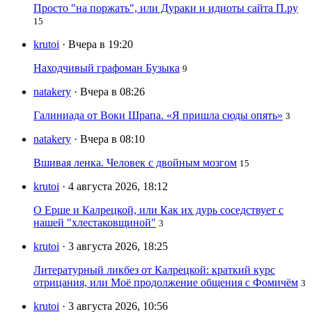
Просто "на поржать", или Дураки и идиоты сайта П.ру
15
krutoi
· Вчера в 19:20
Находчивый графоман Бузыка
9
natakery
· Вчера в 08:26
Галиниада от Воки Шрапа. «Я пришла сюды опять»
3
natakery
· Вчера в 08:10
Вшивая ленка. Человек с двойным мозгом
15
krutoi
· 4 августа 2026, 18:12
О Ерше и Калрецкой, или Как их дурь соседствует с
нашей "хлестаковщиной"
3
krutoi
· 3 августа 2026, 18:25
Литературный ликбез от Калрецкой: краткий курс
отрицания, или Моё продолжение общения с Фомичём
3
krutoi
· 3 августа 2026, 10:56