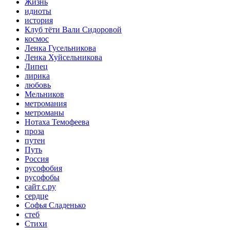
Жизнь
идиоты
история
Клуб тёти Вали Сидоровой
космос
Ленка Гусельникова
Ленка Хуйсельникова
Липец
лирика
любовь
Мельников
метромания
метроманы
Нотаха Темофеева
проза
путен
Путь
Россия
русофобия
русофобы
сайт с.ру
сердце
Софья Сладенько
стеб
Стихи