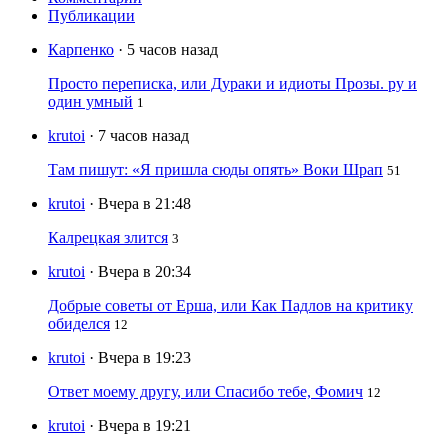
Публикации
Карпенко
· 5 часов назад
Просто переписка, или Дураки и идиоты Прозы. ру и
один умный
1
krutoi
· 7 часов назад
Там пишут: «Я пришла сюды опять» Воки Шрап
51
krutoi
· Вчера в 21:48
Калрецкая злится
3
krutoi
· Вчера в 20:34
Добрые советы от Ерша, или Как Падлов на критику
обиделся
12
krutoi
· Вчера в 19:23
Ответ моему другу, или Спасибо тебе, Фомич
12
krutoi
· Вчера в 19:21