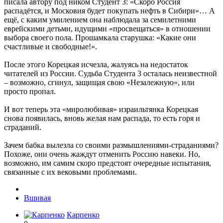
писала автору под ником Студент 3: «Скоро Россия
распадётся, и Московия будет покупать нефть в Сибири»… А
ещё, с каким умилением она наблюдала за семилетними
еврейскими детьми, идущими «просвещаться» в отношении
выбора своего пола. Прошамкала старушка: «Какие они
счастливые и свободные!».
После этого Корецкая исчезла, жалуясь на недостаток
читателей из России. Судьба Студента 3 осталась неизвестной
– возможно, сгинул, защищая свою «Незалежную», или
просто пропал.
И вот теперь эта «миролюбивая» израильтянка Корецкая
снова появилась, вновь желая нам распада, то есть горя и
страданий.
Зачем бабка вылезла со своими размышлениями-страданиями?
Похоже, они очень жаждут отменить Россию навеки. Но,
возможно, им самим скоро предстоят очередные испытания,
связанные с их вековыми проблемами.
Вшивая
Карпенко