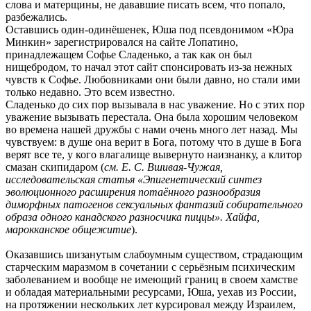
слова и матерщины, не дававшие писать всем, что попало,
разбежались.
Оставшись один-одинёшенек, Юша под псевдонимом «Юра
Минкин» зарегистрировался на сайте Лопатино,
принадлежащем Софье Сладенько, а так как он был
нищебродом, то начал этот сайт спонсировать из-за нежных
чувств к Софье. Любовниками они были давно, но стали ими
только недавно. Это всем известно.
Сладенько до сих пор вызывала в нас уважение. Но с этих пор
уважение вызывать перестала. Она была хорошим человеком
во времена нашей дружбы с нами очень много лет назад. Мы
чувствуем: в душе она верит в Бога, потому что в душе в Бога
верят все те, у кого влагалище вывернуто наизнанку, а клитор
смазан скипидаром (
см. Е. С. Вшивая-Чужая,
исследовательская статья «Эпигенетический синтез
эволюционного расширения потаённого разнообразия
диморфных патогенов сексуальных фантазий собирательного
образа одного канадского разносчика пиццы». Хайфа,
марокканское общежитие
).
Оказавшись шизанутым слабоумным существом, страдающим
старческим маразмом в сочетании с серьёзным психическим
заболеванием и вообще не имеющий границ в своем хамстве
и обладая материальными ресурсами, Юша, уехав из России,
на протяжении нескольких лет курсировал между Израилем,