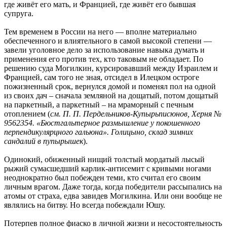
где живёт его мать, и Францией, где живёт его бывшая
супруга.
Тем временем в России на него — вполне материально
обеспеченного и влиятельного в самой высокой степени —
завели уголовное дело за использование навыка думать и
применения его против тех, кто таковым не обладает. По
решению суда Могилкин, курсировавший между Израилем и
Францией, сам того не зная, отсидел в Илецком остроге
пожизненный срок, вернулся домой и поменял пол на одной
из своих дач – сначала земляной на дощатый, потом дощатый
на паркетный, а паркетный – на мраморный с печным
отоплением (
см. П. П. Пердельников-Купырьписюнов, Херня №
9562354. «Бюстгальтерное размышление у покошенного
перпендикулярцного гальюна». Голицыно, склад зимних
сандалий в пупырышек
).
Одинокий, обиженный нищий толстый мордатый лысый
рыжий сумасшедший карлик-антисемит с кривыми ногами
неоднократно был побежден теми, кто считал его своим
личным врагом. Даже тогда, когда победители рассыпались на
атомы от страха, едва завидев Могилкина. Или они вообще не
являлись на битву. Но всегда побеждали Юшу.
Потерпев полное фиаско в личной жизни и несостоятельность