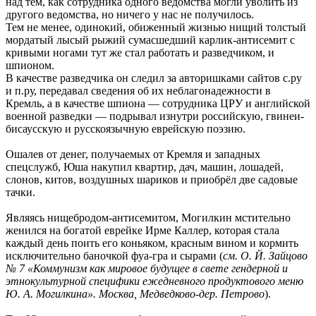
над тем, как сотрудника одного ведомства могли уволить из
другого ведомства, но ничего у нас не получилось.
Тем не менее, одинокий, обиженный жизнью нищий толстый
мордатый лысый рыжий сумасшедший карлик-антисемит с
кривыми ногами тут же стал работать и разведчиком, и
шпионом.
В качестве разведчика он следил за авторишками сайтов с.ру
и п.ру, передавал сведения об их неблагонадежности в
Кремль, а в качестве шпиона — сотрудника ЦРУ и английской
военной разведки — подрывал изнутри российскую, гвинеи-
бисаусскую и русскоязычную еврейскую поэзию.
Ошалев от денег, получаемых от Кремля и западных
спецслужб, Юша накупил квартир, дач, машин, лошадей,
слонов, китов, воздушных шариков и приобрёл две садовые
тачки.
Являясь нищебродом-антисемитом, Могилкин мстительно
женился на богатой еврейке Ирме Каллер, которая стала
каждый день поить его коньяком, красным вином и кормить
исключительно баночкой фуа-гра и сырами (
см. О. Й. Зайцово
№ 7 «Коммунизм как мировое будущее в свете гендерной и
этнокультурной специфики ежедневного продуктового меню
Ю. А. Могилкина». Москва, Медведково-дер. Петрово
).