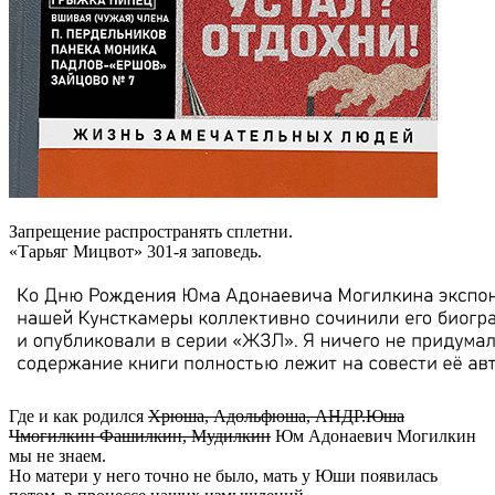
Запрещение распространять сплетни.
«Тарьяг Мицвот» 301-я заповедь.
Где и как родился
Хрюша, Адольфюша, АНДР.Юша
Чмогилкин Фашилкин, Мудилкин
Юм Адонаевич Могилкин
мы не знаем.
Но матери у него точно не было, мать у Юши появилась