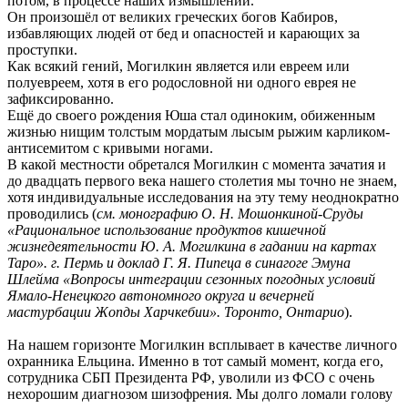
потом, в процессе наших измышлений.
Он произошёл от великих греческих богов Кабиров,
избавляющих людей от бед и опасностей и карающих за
проступки.
Как всякий гений, Могилкин является или евреем или
полуевреем, хотя в его родословной ни одного еврея не
зафиксированно.
Ещё до своего рождения Юша стал одиноким, обиженным
жизнью нищим толстым мордатым лысым рыжим карликом-
антисемитом с кривыми ногами.
В какой местности обретался Могилкин с момента зачатия и
до двадцать первого века нашего столетия мы точно не знаем,
хотя индивидуальные исследования на эту тему неоднократно
проводились (
см. монографию О. Н. Мошонкиной-Сруды
«Рациональное использование продуктов кишечной
жизнедеятельности Ю. А. Могилкина в гадании на картах
Таро». г. Пермь и доклад Г. Я. Пипеца в синагоге Эмуна
Шлейма «Вопросы интеграции сезонных погодных условий
Ямало-Ненецкого автономного округа и вечерней
мастурбации Жопды Харчкебии». Торонто, Онтарио
).
На нашем горизонте Могилкин всплывает в качестве личного
охранника Ельцина. Именно в тот самый момент, когда его,
сотрудника СБП Президента РФ, уволили из ФСО с очень
нехорошим диагнозом шизофрения. Мы долго ломали голову