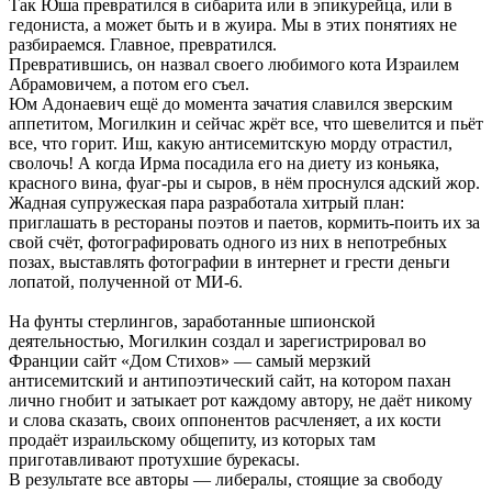
Так Юша превратился в сибарита или в эпикурейца, или в
гедониста, а может быть и в жуира. Мы в этих понятиях не
разбираемся. Главное, превратился.
Превратившись, он назвал своего любимого кота Израилем
Абрамовичем, а потом его съел.
Юм Адонаевич ещё до момента зачатия славился зверским
аппетитом, Могилкин и сейчас жрёт все, что шевелится и пьёт
все, что горит. Иш, какую антисемитскую морду отрастил,
сволочь! А когда Ирма посадила его на диету из коньяка,
красного вина, фуаг-ры и сыров, в нём проснулся адский жор.
Жадная супружеская пара разработала хитрый план:
приглашать в рестораны поэтов и паетов, кормить-поить их за
свой счёт, фотографировать одного из них в непотребных
позах, выставлять фотографии в интернет и грести деньги
лопатой, полученной от МИ-6.
На фунты стерлингов, заработанные шпионской
деятельностью, Могилкин создал и зарегистрировал во
Франции сайт «Дом Стихов» — самый мерзкий
антисемитский и антипоэтический сайт, на котором пахан
лично гнобит и затыкает рот каждому автору, не даёт никому
и слова сказать, своих оппонентов расчленяет, а их кости
продаёт израильскому общепиту, из которых там
приготавливают протухшие бурекасы.
В результате все авторы — либералы, стоящие за свободу