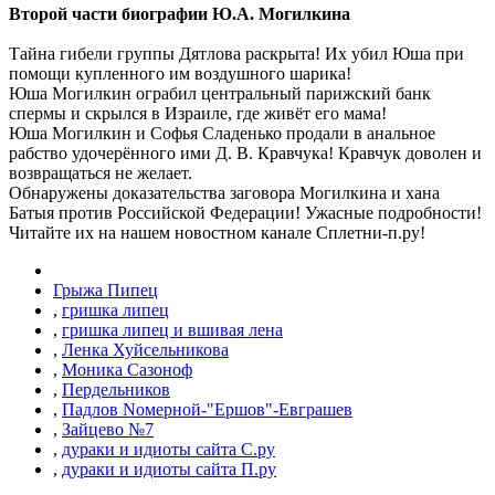
Второй части биографии Ю.А. Могилкина
Тайна гибели группы Дятлова раскрыта! Их убил Юша при
помощи купленного им воздушного шарика!
Юша Могилкин ограбил центральный парижский банк
спермы и скрылся в Израиле, где живёт его мама!
Юша Могилкин и Софья Сладенько продали в анальное
рабство удочерённого ими Д. В. Кравчука! Кравчук доволен и
возвращаться не желает.
Обнаружены доказательства заговора Могилкина и хана
Батыя против Российской Федерации! Ужасные подробности!
Читайте их на нашем новостном канале Сплетни-п.ру!
Грыжа Пипец
,
гришка липец
,
гришка липец и вшивая лена
,
Ленка Хуйсельникова
,
Моника Сазоноф
,
Пердельников
,
Падлов Nомерной-"Ершов"-Евграшев
,
Зайцево №7
,
дураки и идиоты сайта С.ру
,
дураки и идиоты сайта П.ру