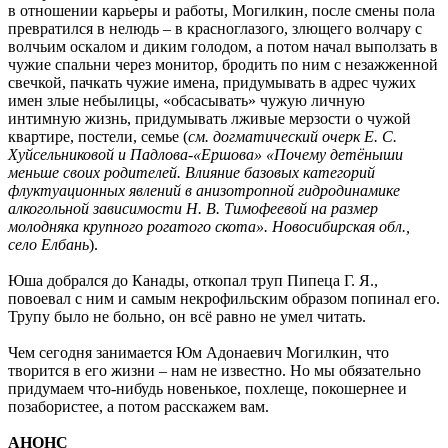
в отношении карьеры и работы, Могилкин, после смены пола
превратился в нелюдь – в красноглазого, злющего волчару с
волчьим оскалом и диким голодом, а потом начал выползать в
чужие спальни через монитор, бродить по ним с незажженной
свечкой, пачкать чужие имена, придумывать в адрес чужих
имен злые небылицы, «обсасывать» чужую личную
интимную жизнь, придумывать лживые мерзости о чужой
квартире, постели, семье (
см. догматический очерк Е. С.
Хуйсельниковой и Падлова-«Ершова» «Почему детёныши
меньше своих родителей. Влияние базовых категорий
флуктуационных явлений в анизотропной гидродинамике
алкогольной зависимости Н. В. Тимофеевой на размер
молодняка крупного рогатого скота». Новосибирская обл.,
село Елбань
).
Юша добрался до Канады, откопал труп Пипеца Г. Я.,
повоевал с ним и самым некрофильским образом попинал его.
Трупу было не больно, он всё равно не умел читать.
Чем сегодня занимается Юм Адонаевич Могилкин, что
творится в его жизни – нам не известно. Но мы обязательно
придумаем что-нибудь новенькое, похлеще, покошернее и
позабористее, а потом расскажем вам.
АНОНС