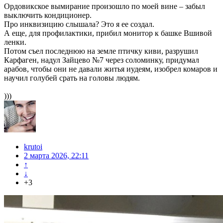
Ордовикское вымирание произошло по моей вине – забыл
выключить кондиционер.
Про инквизицию слышала? Это я ее создал.
А еще, для профилактики, прибил монитор к башке Вшивой
ленки.
Потом съел последнюю на земле птичку киви, разрушил
Карфаген, надул Зайцево №7 через соломинку, придумал
арабов, чтобы они не давали житья иудеям, изобрел комаров и
научил голубей срать на головы людям.
)))
krutoi
2 марта 2026, 22:11
↑
↓
+3