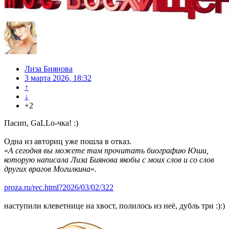
Лиза Биянова
3 марта 2026, 18:32
↑
↓
+2
Пасип, GaLLo-чка! :)
Одна из авториц уже пошла в отказ.
«
А сегодня вы можете там прочитать биографию Юши,
которую написала Лиза Биянова якобы с моих слов и со слов
других врагов Могилкина
».
proza.ru/rec.html?2026/03/02/322
наступили клеветнице на хвост, полилось из неё, дубль три :):)