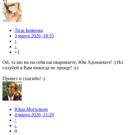
Лиза Биянова
3 марта 2026, 18:35
↑
↓
+1
Ой, та шо ви на себя наговариваете, Юм Адонаевич! :) Но
голубей я Вам никогда не прощу! :):)
Привет и спасибо! :)
Юша Могилкин
4 марта 2026, 21:29
↑
↓
0