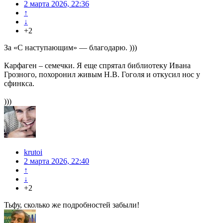
2 марта 2026, 22:36
↑
↓
+2
За «С наступающим» — благодарю. )))
Карфаген – семечки. Я еще спрятал библиотеку Ивана
Грозного, похоронил живым Н.В. Гоголя и откусил нос у
сфинкса.
)))
krutoi
2 марта 2026, 22:40
↑
↓
+2
Тьфу, сколько же подробностей забыли!