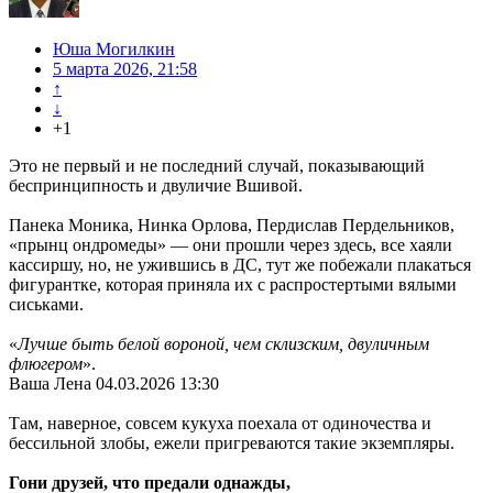
Юша Могилкин
5 марта 2026, 21:58
↑
↓
+1
Это не первый и не последний случай, показывающий
беспринципность и двуличие Вшивой.
Панека Моника, Нинка Орлова, Пердислав Пердельников,
«прынц ондромеды» — они прошли через здесь, все хаяли
кассиршу, но, не ужившись в ДС, тут же побежали плакаться
фигурантке, которая приняла их с распростертыми вялыми
сиськами.
«
Лучше быть белой вороной, чем склизским, двуличным
флюгером
».
Ваша Лена 04.03.2026 13:30
Там, наверное, совсем кукуха поехала от одиночества и
бессильной злобы, ежели пригреваются такие экземпляры.
Гони друзей, что предали однажды,