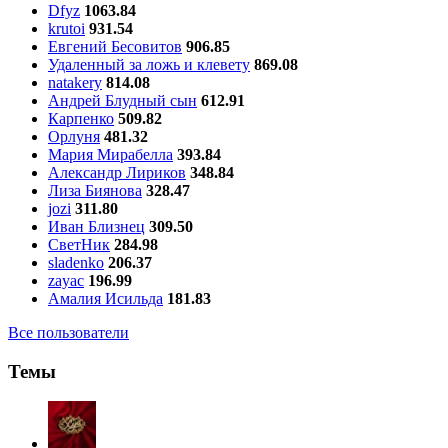
Dfyz
1063.84
krutoi
931.54
Евгений Бесовитов
906.85
Удаленный за ложь и клевету
869.08
natakery
814.08
Андрей Блудный сын
612.91
Карпенко
509.82
Орлуня
481.32
Мария Мирабелла
393.84
Александр Лириков
348.84
Лиза Биянова
328.47
jozi
311.80
Иван Близнец
309.50
СветНик
284.98
sladenko
206.37
zayac
196.99
Амалия Исильда
181.83
Все пользователи
Темы