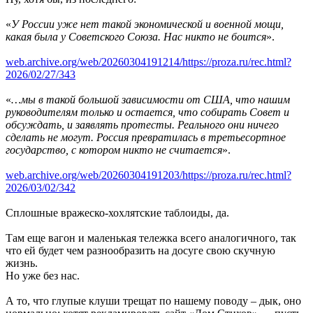
«
У России уже нет такой экономической и военной мощи,
какая была у Советского Союза. Нас никто не боится
».
web.archive.org/web/20260304191214/https://proza.ru/rec.html?
2026/02/27/343
«
…мы в такой большой зависимости от США, что нашим
руководителям только и остается, что собирать Совет и
обсуждать, и заявлять протесты. Реального они ничего
сделать не могут. Россия превратилась в третьесортное
государство, с котором никто не считается
».
web.archive.org/web/20260304191203/https://proza.ru/rec.html?
2026/03/02/342
Сплошные вражеско-хохлятские таблоиды, да.
Там еще вагон и маленькая тележка всего аналогичного, так
что ей будет чем разнообразить на досуге свою скучную
жизнь.
Но уже без нас.
А то, что глупые клуши трещат по нашему поводу – дык, оно