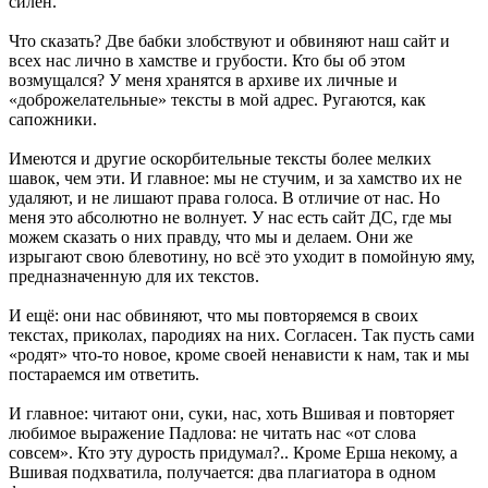
силён.
Что сказать? Две бабки злобствуют и обвиняют наш сайт и
всех нас лично в хамстве и грубости. Кто бы об этом
возмущался? У меня хранятся в архиве их личные и
«доброжелательные» тексты в мой адрес. Ругаются, как
сапожники.
Имеются и другие оскорбительные тексты более мелких
шавок, чем эти. И главное: мы не стучим, и за хамство их не
удаляют, и не лишают права голоса. В отличие от нас. Но
меня это абсолютно не волнует. У нас есть сайт ДС, где мы
можем сказать о них правду, что мы и делаем. Они же
изрыгают свою блевотину, но всё это уходит в помойную яму,
предназначенную для их текстов.
И ещё: они нас обвиняют, что мы повторяемся в своих
текстах, приколах, пародиях на них. Согласен. Так пусть сами
«родят» что-то новое, кроме своей ненависти к нам, так и мы
постараемся им ответить.
И главное: читают они, суки, нас, хоть Вшивая и повторяет
любимое выражение Падлова: не читать нас «от слова
совсем». Кто эту дурость придумал?.. Кроме Ерша некому, а
Вшивая подхватила, получается: два плагиатора в одном