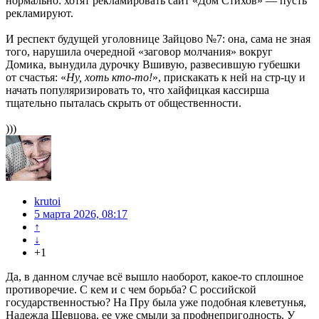
нормально: хотят рекламировать сайт «Дом Стихов» — пусть
рекламируют.
И респект будущей уголовнице Зайцово №7: она, сама не зная
того, нарушила очередной «заговор молчания» вокруг
Домика, вынудила дурочку Вшивую, развесившую губешки
от счастья: «
Ну, хоть кто-то!
», прискакать к ней на стр-цу и
начать популяризировать то, что хайфицкая кассирша
тщательно пыталась скрыть от общественности.
)))
krutoi
5 марта 2026, 08:17
↑
↓
+1
Да, в данном случае всё вышло наоборот, какое-то сплошное
противоречие. С кем и с чем борьба? С российской
государственностью? На Пру была уже подобная клеветунья,
Надежда Шевцова, ее уже смыли за профнепригодность. У