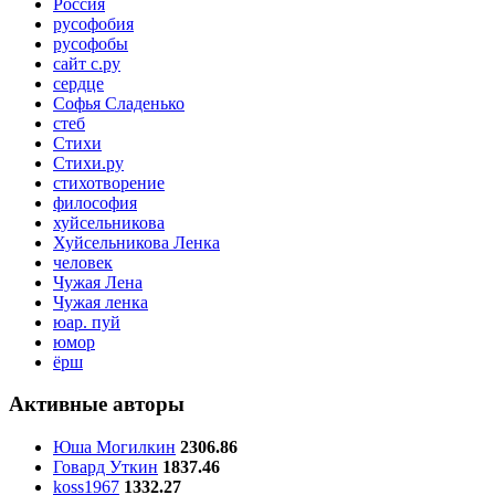
Россия
русофобия
русофобы
сайт с.ру
сердце
Софья Сладенько
стеб
Стихи
Стихи.ру
стихотворение
философия
хуйсельникова
Хуйсельникова Ленка
человек
Чужая Лена
Чужая ленка
юар. пуй
юмор
ёрш
Активные авторы
Юша Могилкин
2306.86
Говард Уткин
1837.46
koss1967
1332.27