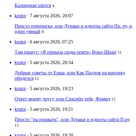
Калрецкая злится
4
krutoi
· 7 августа 2026, 20:07
Просто переписка, или Дураки и идиоты сайта Пр. ру, и
один умный
8
krutoi
· 6 августа 2026, 07:25
Там пишут: «Я пришла сюды опять» Воки Шрап
51
krutoi
· 5 августа 2026, 20:34
Добрые советы от Ерша, или Как Падлов на критику
обиделся
12
krutoi
· 5 августа 2026, 19:23
Ответ моему другу, или Спасибо тебе, Фомич
12
krutoi
· 5 августа 2026, 19:21
Просто "на поржать", или Дураки и идиоты сайта П.ру
15
krutoi
· 5 августа 2026, 19:20