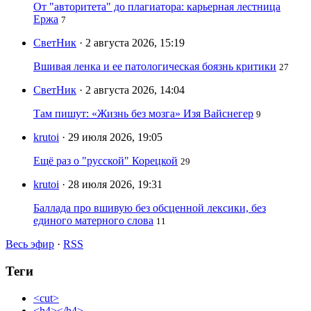
От "авторитета" до плагиатора: карьерная лестница
Ержа
7
СветНик
· 2 августа 2026, 15:19
Вшивая ленка и ее патологическая боязнь критики
27
СветНик
· 2 августа 2026, 14:04
Там пишут: «Жизнь без мозга» Изя Вайснегер
9
krutoi
· 29 июля 2026, 19:05
Ещё раз о "русской" Корецкой
29
krutoi
· 28 июля 2026, 19:31
Баллада про вшивую без обсценной лексики, без
единого матерного слова
11
Весь эфир
·
RSS
Теги
<cut>
<h4></h4>