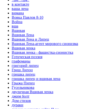
в контакте
ваша лена
вимана
Вовка Павлов 8-10
Война
вша
Вшивая
Вшивая Лена
Вшивая Лена и Липец
Вшивая Лена-агент мирового сионизма
Вшивая ленка
Вшивая ленка - фашистка-сионистка
Готическая поэзия
графоманы
григорий липец
Гриш Липоц
гришка липец
гришка липец и вшивая лена
Грыжа Пипец
Гусельникова
двуличная Вшивая ленка
джим болт
Дом стихов
дураки