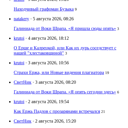
Находчивый графоман Бузыка
9
natakery
· 5 августа 2026, 08:26
Галиниада от Воки Шрапа. «Я пришла сюды опять»
3
krutoi
· 4 августа 2026, 18:12
О Ерше и Калрецкой, или Как их дурь соседствует с
нашей "хлестаковщиной"
3
krutoi
· 3 августа 2026, 10:56
Страхи Ержа, или Новые видения плагиатора
19
СветНик
· 3 августа 2026, 08:20
Галиниада от Воки Шрапа. «Я опять сегодни здесь»
6
krutoi
· 2 августа 2026, 19:54
Как Ержь Падлов с прозарянами встречался
21
СветНик
· 2 августа 2026, 15:20