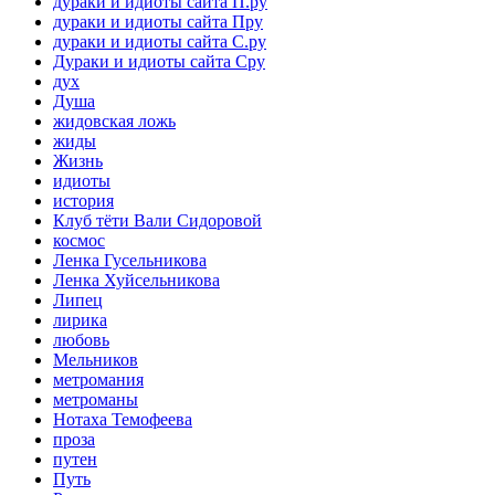
дураки и идиоты сайта П.ру
дураки и идиоты сайта Пру
дураки и идиоты сайта С.ру
Дураки и идиоты сайта Сру
дух
Душа
жидовская ложь
жиды
Жизнь
идиоты
история
Клуб тёти Вали Сидоровой
космос
Ленка Гусельникова
Ленка Хуйсельникова
Липец
лирика
любовь
Мельников
метромания
метроманы
Нотаха Темофеева
проза
путен
Путь