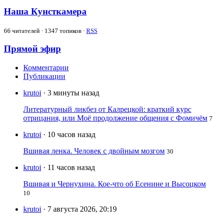
Наша Кунсткамера
66
читателей · 1347 топиков ·
RSS
Прямой эфир
Комментарии
Публикации
krutoi
· 3 минуты назад
Литературный ликбез от Калрецкой: краткий курс
отрицания, или Моё продолжение общения с Фомичём
7
krutoi
· 10 часов назад
Вшивая ленка. Человек с двойным мозгом
30
krutoi
· 11 часов назад
Вшивая и Чернухина. Кое-что об Есенине и Высоцком
10
krutoi
· 7 августа 2026, 20:19