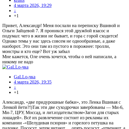
krutoi
4 марта 2026, 19:29
↓
+1
Привет, Александр! Меня послали на переписку Вшивой и
Ольги Зайцевой 7. Я проникся этой дружбой взасос и
подумал: чего в жизни не бывает, и гора с горой сходится!
Однако темы у нас здесь совсем не однообразные, а даже
наоборот. Это они там из пустого в порожнее: тролли,
монстры и кто еще? Вот уж забыл
Мне кажется, Оле очень хочется, чтобы о ней написали, а
никому не надо
GaLLo-чка
4 марта 2026, 19:35
↓
+1
Александр, «две придурошные бабки», это Ленка Вшивая с
Ленкой йети?!)Так эти две суходрочки завербованы — Ми-6,
Ми-7, ЦРУ, Моссад, и лит.издательством«Загон для старых
лошадей». Всё их развлечение состоит из рекламы их
компании -«Шелудивая псюрня» и горелого петушка на
палочке. Пососут, затем читают,… опять пососут, -отвечают, а