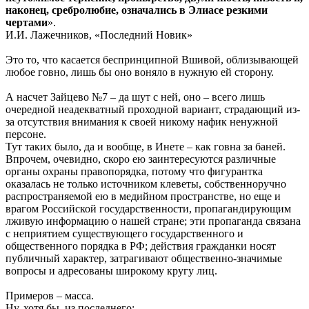
наконец, сребролюбие, означались в Элиасе резкими
чертами
».
И.И. Лажечников, «Последний Новик»
Это то, что касается беспринципной Вшивой, облизывающей
любое говно, лишь бы оно воняло в нужную ей сторону.
А насчет Зайцево №7 – да шут с ней, оно – всего лишь
очередной неадекватный проходной вариант, страдающий из-
за отсутствия внимания к своей никому нафик ненужной
персоне.
Тут таких было, да и вообще, в Инете – как говна за баней.
Впрочем, очевидно, скоро ею заинтересуются различные
органы охраны правопорядка, потому что фигурантка
оказалась не только источником клеветы, собственноручно
распространяемой ею в медийном пространстве, но еще и
врагом Российской государственности, пропагандирующим
лживую информацию о нашей стране; эти пропаганда связана
с неприятием существующего государственного и
общественного порядка в РФ; действия гражданки носят
публичный характер, затрагивают общественно-значимые
вопросы и адресованы широкому кругу лиц.
Примеров – масса.
Ну, хотя бы, из последнего: