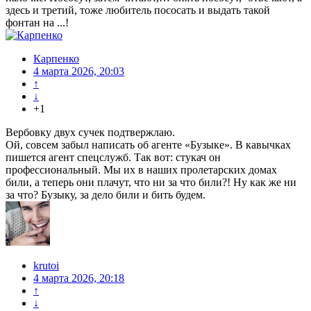
здесь и третий, тоже любитель пососать и выдать такой
фонтан на ...!
Карпенко
4 марта 2026, 20:03
↑
↓
+1
Вербовку двух сучек подтвержлаю.
Ой, совсем забыл написать об агенте «Бузыке». В кавычках
пишется агент спецслужб. Так вот: стукач он
профессиональный. Мы их в наших пролетарских домах
били, а теперь они плачут, что ни за что били?! Ну как же ни
за что? Бузыку, за дело били и бить будем.
krutoi
4 марта 2026, 20:18
↑
↓