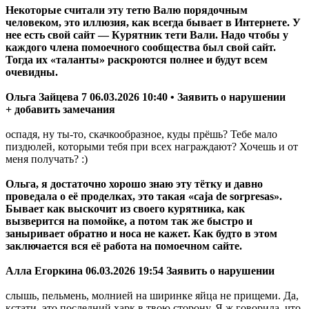
Некоторые считали эту тетю Валю порядочным
человеком, это иллюзия, как всегда бывает в Интернете. У
нее есть свой сайт — Курятник тети Вали. Надо чтобы у
каждого члена помоечного сообщества был свой сайт.
Тогда их «таланты» раскроются полнее и будут всем
очевидны.
Ольга Зайцева 7 06.03.2026 10:40 • Заявить о нарушении
+ добавить замечания
оспадя, ну ты-то, скачкообразное, куды прёшь? Тебе мало
пиздюлей, которыми тебя при всех награждают? Хочешь и от
меня получать? :)
Ольга, я достаточно хорошо знаю эту тётку и давно
проведала о её проделках, это такая «caja de sorpresas».
Бывает как выскочит из своего курятника, как
вызверится на помойке, а потом так же быстро и
заныривает обратно и носа не кажет. Как будто в этом
заключается вся её работа на помоечном сайте.
Алла Егоркина 06.03.2026 19:54 Заявить о нарушении
слышь, пельмень, молнией на ширинке яйца не прищеми. Да,
кстати, это последний харк в твою сторону. Я ж говорила, что