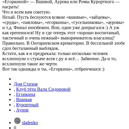
«Егоркиной» — Вшивой, Аурова или Ромы Курортного —
насрать!
Что и всем вам советую.
Нехай. Пусть беснуются всякие «вшивые», «зайцевы»,
«сруды», «павловы», «егоркины», «гусельниковы», «ауровы»
и т.д. Финал неизбежен. Вон, один уже допрыгался :) А уж
как ерепенился! Ну и где теперь этот «хорошо воспитаный,
тактичный и очень нежный» выворачиватель влагалищ?
Правильно. В Онтариевском крематории. В бессильной злобе
сдох бесталанный выблядок.
Кстати, как я и предрекала: только несколько человек
всхлипнули о стукаче всея с.ру и всё… Забвение. Да и то,
всхлипнули такие же черти.
Вот так однажды и ты, «Егоркина», отбренчишся :)
Дом Стихов
,
Клуб тёти Вали Сидоровой
,
Егоркина
,
Вшивая
,
Курортный
,
Ауров
sladenko
0