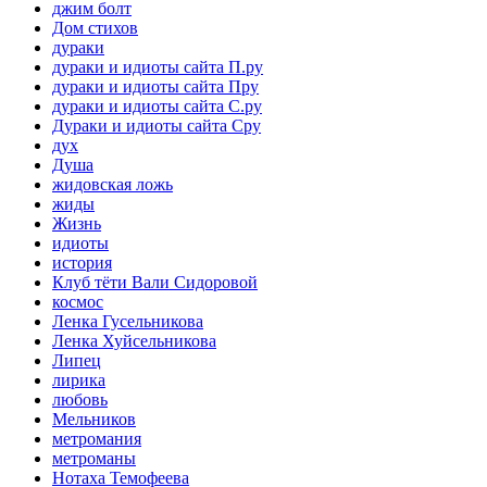
джим болт
Дом стихов
дураки
дураки и идиоты сайта П.ру
дураки и идиоты сайта Пру
дураки и идиоты сайта С.ру
Дураки и идиоты сайта Сру
дух
Душа
жидовская ложь
жиды
Жизнь
идиоты
история
Клуб тёти Вали Сидоровой
космос
Ленка Гусельникова
Ленка Хуйсельникова
Липец
лирика
любовь
Мельников
метромания
метроманы
Нотаха Темофеева