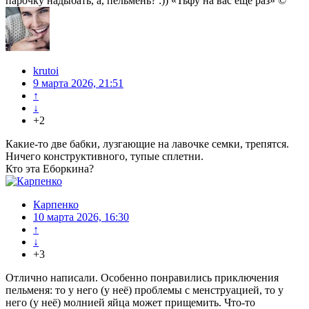
парочку надыбать, а, пельмень? :)) «Тьфу на вас ещё раз» ©
krutoi
9 марта 2026, 21:51
↑
↓
+2
Какие-то две бабки, лузгающие на лавочке семки, трепятся.
Ничего конструктивного, тупые сплетни.
Кто эта Еборкина?
Карпенко
10 марта 2026, 16:30
↑
↓
+3
Отлично написали. Особенно понравились приключения
пельменя: то у него (у неё) проблемы с менструацией, то у
него (у неё) молнией яйца может прищемить. Что-то