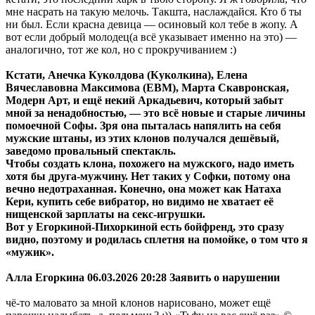
мне насрать на такую мелочь. Такшта, наслаждайся. Кто б ты
ни был. Если красна девица — осиновый кол тебе в жопу. А
вот если добрый молодец(а всё указывает именно на это) —
аналогично, тот же кол, но с прокручиванием :)
Кстати, Анечка Куколдова (Куколкина), Елена
Вячеславовна Максимова (ЕВМ), Марта Скавронская,
Модерн Арт, и ещё некий Аркадьевич, который забыт
мной за ненадобностью, — это всё новые и старые личины
помоечной Софы. Зря она пыталась напялить на себя
мужские штаны, из этих клонов получался дешёвый,
заведомо провальный спектакль.
Чтобы создать клона, похожего на мужского, надо иметь
хотя бы друга-мужчину. Нет таких у Софки, потому она
вечно недотраханная. Конечно, она может как Натаха
Кери, купить себе вибратор, но видимо не хватает её
нищенской зарплаты на секс-игрушки.
Вот у Егоркиной-Пихоркиной есть бойфренд, это сразу
видно, поэтому и родилась сплетня на помойке, о том что я
«мужик».
Алла Егоркина 06.03.2026 20:28 Заявить о нарушении
чё-то маловато за мной клонов нарисовано, может ещё