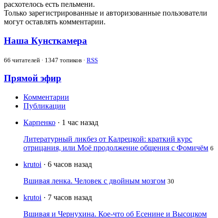
расхотелось есть пельмени.
Только зарегистрированные и авторизованные пользователи
могут оставлять комментарии.
Наша Кунсткамера
66
читателей · 1347 топиков ·
RSS
Прямой эфир
Комментарии
Публикации
Карпенко
· 1 час назад
Литературный ликбез от Калрецкой: краткий курс
отрицания, или Моё продолжение общения с Фомичём
6
krutoi
· 6 часов назад
Вшивая ленка. Человек с двойным мозгом
30
krutoi
· 7 часов назад
Вшивая и Чернухина. Кое-что об Есенине и Высоцком