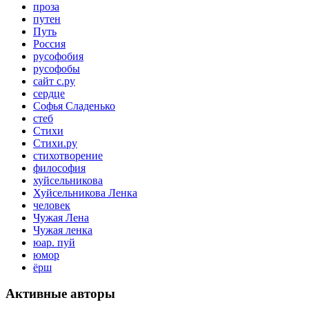
проза
путен
Путь
Россия
русофобия
русофобы
сайт с.ру
сердце
Софья Сладенько
стеб
Стихи
Стихи.ру
стихотворение
философия
хуйсельникова
Хуйсельникова Ленка
человек
Чужая Лена
Чужая ленка
юар. пуй
юмор
ёрш
Активные авторы