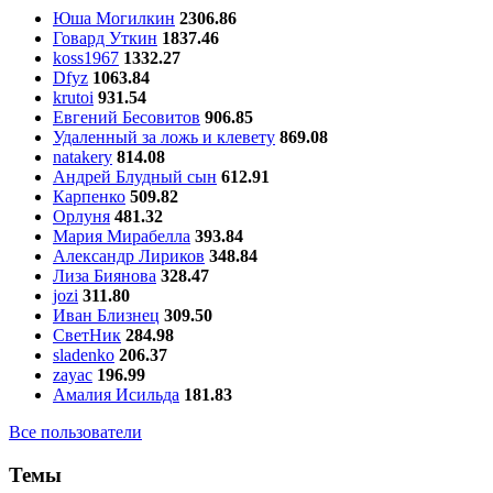
Юша Могилкин
2306.86
Говард Уткин
1837.46
koss1967
1332.27
Dfyz
1063.84
krutoi
931.54
Евгений Бесовитов
906.85
Удаленный за ложь и клевету
869.08
natakery
814.08
Андрей Блудный сын
612.91
Карпенко
509.82
Орлуня
481.32
Мария Мирабелла
393.84
Александр Лириков
348.84
Лиза Биянова
328.47
jozi
311.80
Иван Близнец
309.50
СветНик
284.98
sladenko
206.37
zayac
196.99
Амалия Исильда
181.83
Все пользователи
Темы