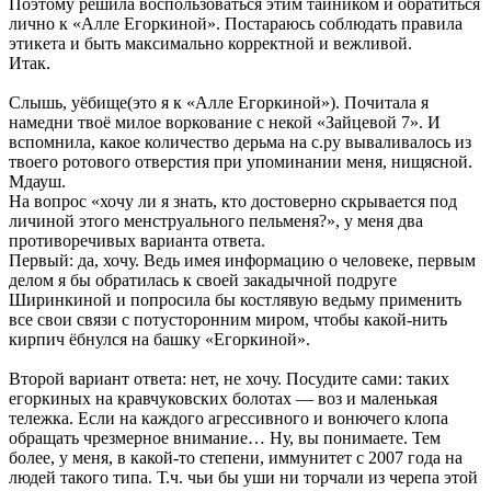
Поэтому решила воспользоваться этим тайником и обратиться
лично к «Алле Егоркиной». Постараюсь соблюдать правила
этикета и быть максимально корректной и вежливой.
Итак.
Слышь, уёбище(это я к «Алле Егоркиной»). Почитала я
намедни твоё милое воркование с некой «Зайцевой 7». И
вспомнила, какое количество дерьма на с.ру вываливалось из
твоего ротового отверстия при упоминании меня, нищясной.
Мдауш.
На вопрос «хочу ли я знать, кто достоверно скрывается под
личиной этого менструального пельменя?», у меня два
противоречивых варианта ответа.
Первый: да, хочу. Ведь имея информацию о человеке, первым
делом я бы обратилась к своей закадычной подруге
Ширинкиной и попросила бы костлявую ведьму применить
все свои связи с потусторонним миром, чтобы какой-нить
кирпич ёбнулся на башку «Егоркиной».
Второй вариант ответа: нет, не хочу. Посудите сами: таких
егоркиных на кравчуковских болотах — воз и маленькая
тележка. Если на каждого агрессивного и вонючего клопа
обращать чрезмерное внимание… Ну, вы понимаете. Тем
более, у меня, в какой-то степени, иммунитет с 2007 года на
людей такого типа. Т.ч. чьи бы уши ни торчали из черепа этой