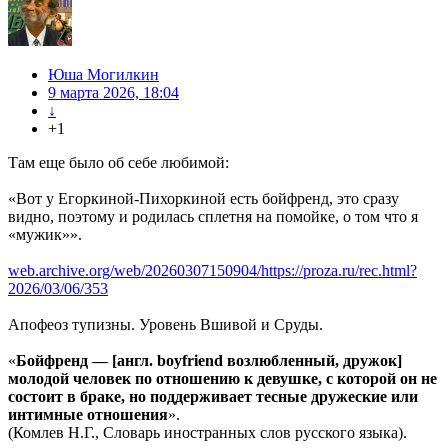
Юша Могилкин
9 марта 2026, 18:04
↓
+1
Там еще было об себе любимой:
«Вот у Егоркиной-Пихоркиной есть бойфренд, это сразу
видно, поэтому и родилась сплетня на помойке, о том что я
«мужик»».
web.archive.org/web/20260307150904/https://proza.ru/rec.html?
2026/03/06/353
Апофеоз тупизны. Уровень Вшивой и Сруды.
«
Бойфренд — [англ. boyfriend возлюбленный, дружок]
молодой человек по отношению к девушке, с которой он не
состоит в браке, но поддерживает тесные дружеские или
интимные отношения
».
(Комлев Н.Г., Словарь иностранных слов русского языка).