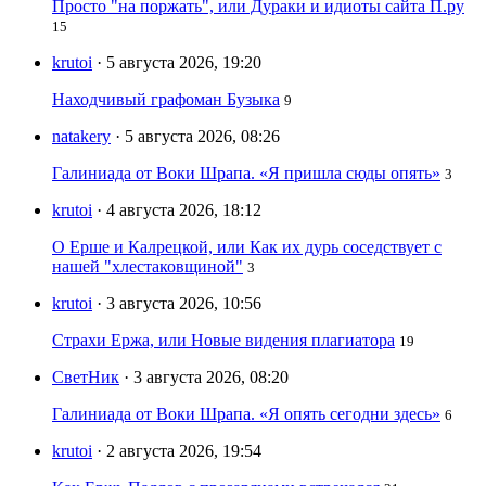
Просто "на поржать", или Дураки и идиоты сайта П.ру
15
krutoi
· 5 августа 2026, 19:20
Находчивый графоман Бузыка
9
natakery
· 5 августа 2026, 08:26
Галиниада от Воки Шрапа. «Я пришла сюды опять»
3
krutoi
· 4 августа 2026, 18:12
О Ерше и Калрецкой, или Как их дурь соседствует с
нашей "хлестаковщиной"
3
krutoi
· 3 августа 2026, 10:56
Страхи Ержа, или Новые видения плагиатора
19
СветНик
· 3 августа 2026, 08:20
Галиниада от Воки Шрапа. «Я опять сегодни здесь»
6
krutoi
· 2 августа 2026, 19:54