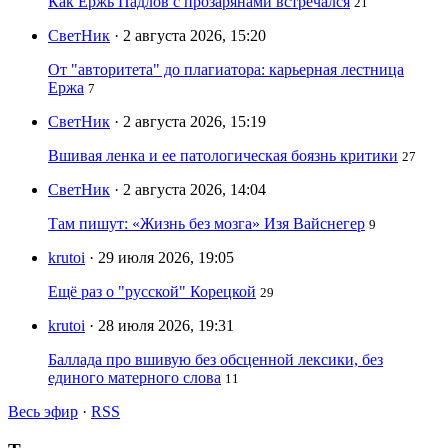
Как Ержь Падлов с прозарянами встречался
21
СветНик
· 2 августа 2026, 15:20
От "авторитета" до плагиатора: карьерная лестница
Ержа
7
СветНик
· 2 августа 2026, 15:19
Вшивая ленка и ее патологическая боязнь критики
27
СветНик
· 2 августа 2026, 14:04
Там пишут: «Жизнь без мозга» Изя Вайснегер
9
krutoi
· 29 июля 2026, 19:05
Ещё раз о "русской" Корецкой
29
krutoi
· 28 июля 2026, 19:31
Баллада про вшивую без обсценной лексики, без
единого матерного слова
11
Весь эфир
·
RSS