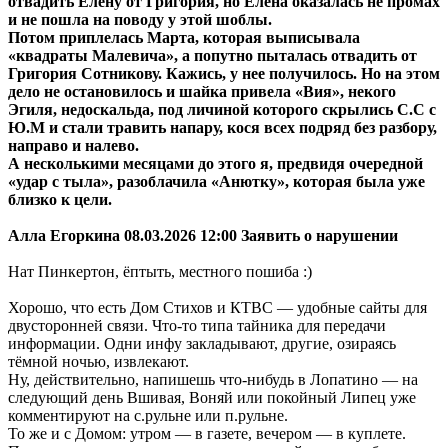
отвадить Елену от Григория, но Елена оказалась не промах
и не пошла на поводу у этой шоблы.
Потом приплелась Марта, которая выписывала
«квадраты Малевича», а попутно пыталась отвадить от
Григория Сотникову. Кажись, у нее получилось. Но на этом
дело не остановилось и шайка привела «Вия», некого
Эгиля, недоскальда, под личиной которого скрылись С.С с
Ю.М и стали травить напару, кося всех подряд без разбору,
направо и налево.
А несколькими месяцами до этого я, предвидя очередной
«удар с тыла», разоблачила «Анютку», которая была уже
близко к цели.
Алла Егоркина 08.03.2026 12:00 Заявить о нарушении
Нат Пинкертон, ёптыть, местного пошиба :)
Хорошо, что есть Дом Стихов и КТВС — удобные сайты для
двусторонней связи. Что-то типа тайника для передачи
информации. Одни инфу закладывают, другие, озираясь
тёмной ночью, извлекают.
Ну, действительно, напишешь что-нибудь в Лопатино — на
следующий день Вшивая, Воняй или покойный Липец уже
комментируют на с.рульне или п.рульне.
То же и с Домом: утром — в газете, вечером — в куплете.