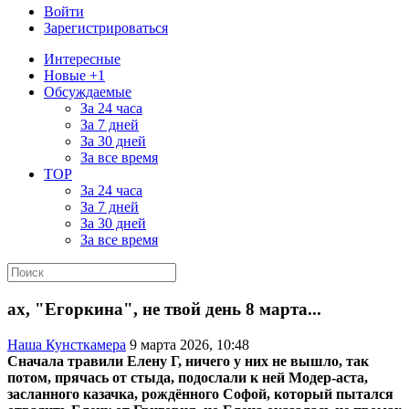
Войти
Зарегистрироваться
Интересные
Новые +1
Обсуждаемые
За 24 часа
За 7 дней
За 30 дней
За все время
TOP
За 24 часа
За 7 дней
За 30 дней
За все время
ах, "Егоркина", не твой день 8 марта...
Наша Кунсткамера
9 марта 2026, 10:48
Сначала травили Елену Г, ничего у них не вышло, так
потом, прячась от стыда, подослали к ней Модер-аста,
засланного казачка, рождённого Софой, который пытался