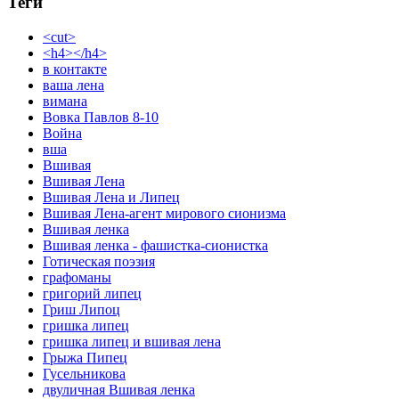
Теги
<cut>
<h4></h4>
в контакте
ваша лена
вимана
Вовка Павлов 8-10
Война
вша
Вшивая
Вшивая Лена
Вшивая Лена и Липец
Вшивая Лена-агент мирового сионизма
Вшивая ленка
Вшивая ленка - фашистка-сионистка
Готическая поэзия
графоманы
григорий липец
Гриш Липоц
гришка липец
гришка липец и вшивая лена
Грыжа Пипец
Гусельникова
двуличная Вшивая ленка