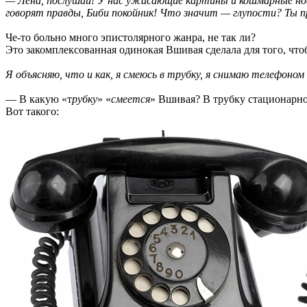
— Лена, послушай! У нас ужасающие картины и кошмарные но
говорят правды, Биби покойник! Что значит — глупости? Ты п
Че-то больно много эпистолярного жанра, не так ли?
Это закомплексованная одинокая Вшивая сделала для того, что
Я объясняю, что и как, я смеюсь в трубку, я снимаю телефоно
— В какую «т
рубку
» «
смеется
» Вшивая? В трубку стационарно
Вот такого: