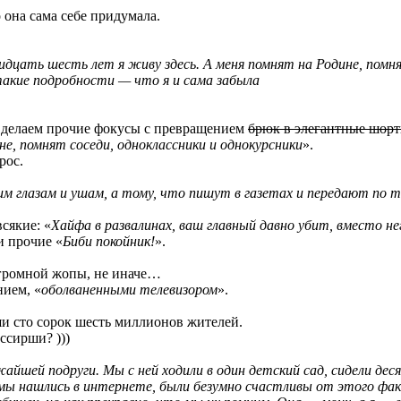
о она сама себе придумала.
цать шесть лет я живу здесь. А меня помнят на Родине, помнят
такие подробности — что я и сама забыла
делаем прочие фокусы с превращением
брюк в элегантные шор
не, помнят соседи, одноклассники и однокурсники
».
рос.
м глазам и ушам, а тому, что пишут в газетах и передают по т
сякие: «
Хайфа в развалинах, ваш главный давно убит, вместо не
и прочие «
Биби покойник!
».
громной жопы, не иначе…
нием, «
оболваненными телевизором
».
аши сто сорок шесть миллионов жителей.
ссирши? )))
йшей подруги. Мы с ней ходили в один детский сад, сидели дес
ы нашлись в интернете, были безумно счастливы от этого факт