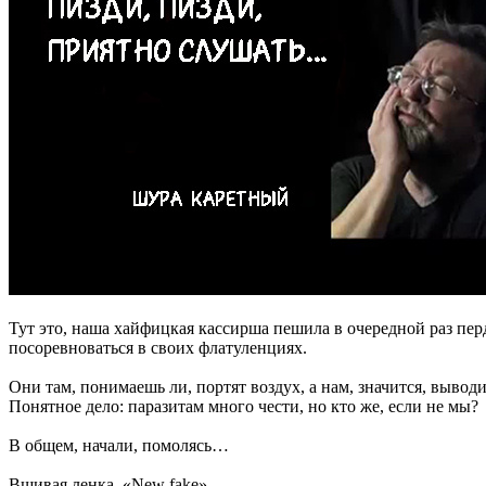
Тут это, наша хайфицкая кассирша пешила в очередной раз перд
посоревноваться в своих флатуленциях.
Они там, понимаешь ли, портят воздух, а нам, значится, выводи
Понятное дело: паразитам много чести, но кто же, если не мы?
В общем, начали, помолясь…
Вшивая ленка, «New fake»