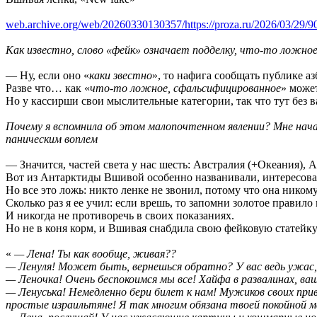
web.archive.org/web/20260330130357/https://proza.ru/2026/03/29/9
Как известно, слово «фейк» означает подделку, что-то ложно
— Ну, если оно «
каки звестно
», то нафига сообщать публике а
Разве что… как «
что-то ложное, сфальсифицированное
» может
Но у кассирши свои мыслительные категории, так что тут без в
Почему я вспомнила об этом малопочтенном явлении? Мне начал
паническим воплем
— Значится, частей света у нас шесть: Австралия (+Океания), 
Вот из Антарктиды Вшивой особенно названивали, интересова
Но все это ложь: никто ленке не звонил, потому что она ником
Сколько раз я ее учил: если врешь, то запомни золотое правил
И никогда не противоречь в своих показаниях.
Но не в коня корм, и Вшивая снабдила свою фейковую статей
«
— Лена! Ты как вообще, живая??
— Ленуля! Может быть, вернешься обратно? У вас ведь ужас
— Леночка! Очень беспокоимся мы все! Хайфа в развалинах, ва
— Ленуська! Немедленно бери билет к нам! Мужиков своих прив
простые израильтяне! Я так многим обязана твоей покойной 