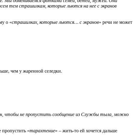
 ее. Мы обмениваемся фотками семей, детей, мужей. Она
всем тем страшилкам, которые льются на нее с экранов
му о «
страшилках, которые льются… с экранов
» речи не может
ьше, чем у жаренной селедки.
фон, чтобы не пропустить сообщение из Службы тыла, можно
е пропустить «
тарахтение
» – жить-то ей хочется дальше