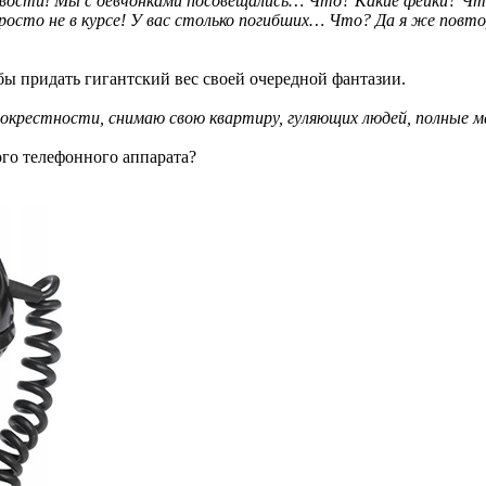
вости! Мы с девчонками посовещались… Что? Какие фейки? Что
росто не в курсе! У вас столько погибших… Что? Да я же повт
бы придать гигантский вес своей очередной фантазии.
м окрестности, снимаю свою квартиру, гуляющих людей, полные 
го телефонного аппарата?