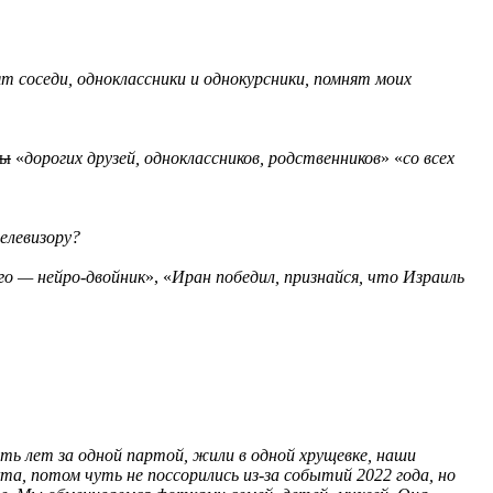
 соседи, одноклассники и однокурсники, помнят моих
ты
«
дорогих друзей, одноклассников, родственников
» «
со всех
елевизору?
го — нейро-двойник
», «
Иран победил, признайся, что Израиль
ять лет за одной партой, жили в одной хрущевке, наши
а, потом чуть не поссорились из-за событий 2022 года, но