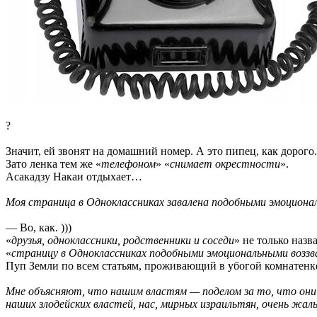
?
Значит, ей звонят на домашний номер. А это пипец, как дорог
Зато ленка тем же «
телефоном
» «
снимает окрестности
».
Асакадзу Накаи отдыхает…
Моя страница в Одноклассниках завалена подобными эмоциона
— Во, как. )))
«
друзья, одноклассники, родственники и соседи
» не только наз
«
страницу в Одноклассниках подобными эмоциональными воззв
Пуп Земли по всем статьям, проживающий в убогой комнатенк
Мне объясняют, что нашим властям — поделом за то, что они на
наших злодейских властей, нас, мирных израильтян, очень жаль