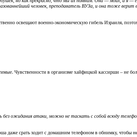
абушек, но как прекрасно, что мы их помним. Она — моих, а я —
разованнейший человек, преподаватель ВУЗа, и она тоже верит 
твенно освещают военно-экономическую гибель Израиля, поэто
стимые. Чувственности в организме хайфицкой кассирши – не бол
ть без ожидания атаки, можно не таскать с собой всюду теле
ша даже срать ходит с домашним телефоном в обнимку, чтобы н