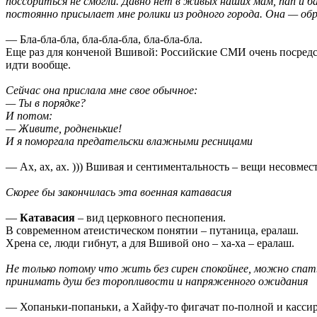
поссориться не смогли. Давно нет в живых наших мам, пап и б
постоянно присылает мне ролики из родного города. Она — об
— Бла-бла-бла, бла-бла-бла, бла-бла-бла.
Еще раз для конченой Вшивой: Российские СМИ очень посредс
идти вообще.
Сейчас она прислала мне свое обычное:
— Ты в порядке?
И потом:
— Живите, родненькие!
И я поморгала предательски влажными ресницами
— Ах, ах, ах. ))) Вшивая и сентиментальность – вещи несовме
Скорее бы закончилась эта военная катавасия
—
Катавасия
– вид церковного песнопения.
В современном атеистическом понятии – путаница, ералаш.
Хрена се, люди гибнут, а для Вшивой оно – ха-ха – ералаш.
Не только потому что жить без сирен спокойнее, можно спа
принимать душ без торопливости и напряженного ожидания
— Хопаньки-попаньки, а Хайфу-то фигачат по-полной и кассир