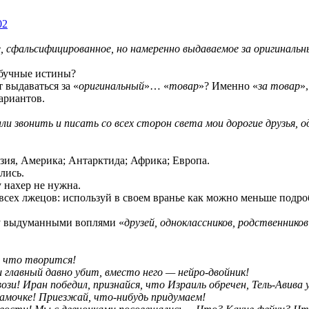
02
е, сфальсифицированное, но намеренно выдаваемое за оригиналь
збучные истины?
 выдаваться за «
оригинальный
»… «
товар
»? Именно «
за товар
»,
ариантов.
и звонить и писать со всех сторон света мои дорогие друзья, о
Азия, Америка; Антарктида; Африка; Европа.
лись.
у нахер не нужна.
о всех лжецов: используй в своем вранье как можно меньше подр
ку выдуманными воплями «
друзей, одноклассников, родственников
, что творится!
ш главный давно убит, вместо него — нейро-двойник!
ози! Иран победил, признайся, что Израиль обречен, Тель-Авив
мамочке! Приезжай, что-нибудь придумаем!