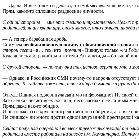
— Да, да. И все только и делают, что «
объясняют
» ленке то, чт
Прям, какое-то сплошное раздвоение личности.
С одной стороны — мне это смешно и трогательно. Целых трид
родителей, нашу квартиру, очень многое, что помнят, иногда 
— А теперь барабанная дробь.
Снимаем
необыкновенную шляпу с обыкновенной головы
и 
сторон света
» в… тех, кто «
помнит
» Вшивую только «
на Роди
Куда делись австралийцы и жители Антарктиды – большой воп
С другой стороны — почему они так истово верят не мне и мои
— Однако, в Российских СМИ почему-то напрочь отсутствует в
обречен, Тель-Авива уже нет, твоя Хайфа дымится в руинах!
» 
Откуда Вшивая подчерпнула данную информацию? Из своей о
Зато ленка считает всех россиян, несогласных с ее личным мне
Прям, даже как-то обидно.
И не только за ее круг непосредственного общения, а за все н
Не слишком ли много против одной зачуханной престарелой ка
Сейчас получила очередной всплеск тревожных эмоций от ближа
родители вместе работали на заводе им. Коминтерна. Потом м