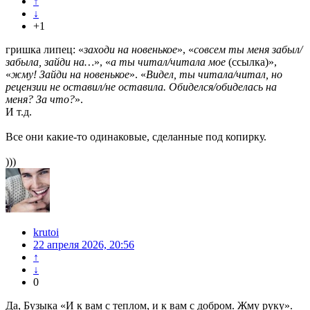
↑
↓
+1
гришка липец: «
заходи на новенькое
», «
совсем ты меня забыл/
забыла, зайди на…
», «
а ты читал/читала мое
(ссылка)»,
«
жму! Зайди на новенькое
». «
Видел, ты читала/читал, но
рецензии не оставил/не оставила. Обиделся/обиделась на
меня? За что?
».
И т.д.
Все они какие-то одинаковые, сделанные под копирку.
)))
krutoi
22 апреля 2026, 20:56
↑
↓
0
Да, Бузыка «И к вам с теплом, и к вам с добром. Жму руку».