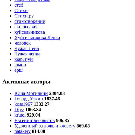
стеб
Стихи
Стихи.ру
стихотворение
философия
хуйсельникова
Хуйсельникова Ленка
человек
Чужая Лена
Чужая ленка
юар. пуй
юмор
ёрш
Активные авторы
Юша Могилкин
2304.03
Говард Уткин
1837.46
koss1967
1332.27
Dfyz
1063.84
krutoi
929.04
Евгений Бесовитов
906.85
Удаленный за ложь и клевету
869.08
natakery
814.08