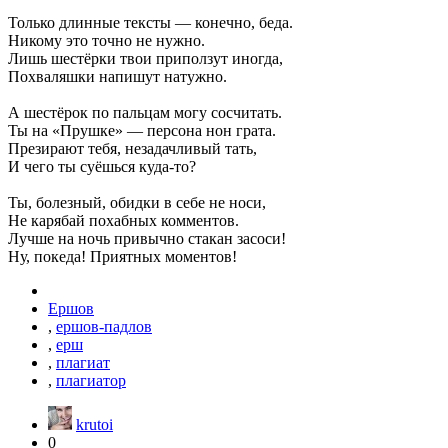
Только длинные тексты — конечно, беда.
Никому это точно не нужно.
Лишь шестёрки твои приползут иногда,
Похваляшки напишут натужно.
А шестёрок по пальцам могу сосчитать.
Ты на «Прушке» — персона нон грата.
Презирают тебя, незадачливый тать,
И чего ты суёшься куда-то?
Ты, болезный, обидки в себе не носи,
Не карябай похабных комментов.
Лучше на ночь привычно стакан засоси!
Ну, покеда! Приятных моментов!
Ершов
,
ершов-падлов
,
ерш
,
плагиат
,
плагиатор
krutoi
0