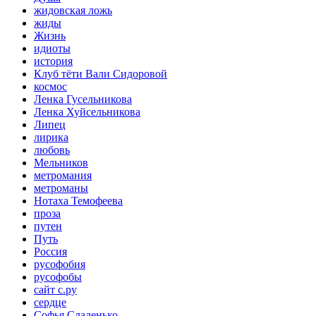
жидовская ложь
жиды
Жизнь
идиоты
история
Клуб тёти Вали Сидоровой
космос
Ленка Гусельникова
Ленка Хуйсельникова
Липец
лирика
любовь
Мельников
метромания
метроманы
Нотаха Темофеева
проза
путен
Путь
Россия
русофобия
русофобы
сайт с.ру
сердце
Софья Сладенько