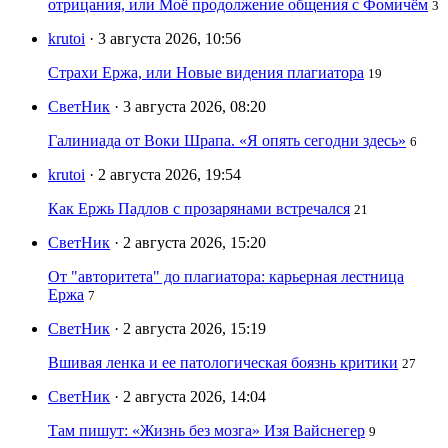
отрицания, или Моё продолжение общения с Фомичём
3
krutoi
· 3 августа 2026, 10:56
Страхи Ержа, или Новые видения плагиатора
19
СветНик
· 3 августа 2026, 08:20
Галиниада от Воки Шрапа. «Я опять сегодни здесь»
6
krutoi
· 2 августа 2026, 19:54
Как Ержь Падлов с прозарянами встречался
21
СветНик
· 2 августа 2026, 15:20
От "авторитета" до плагиатора: карьерная лестница
Ержа
7
СветНик
· 2 августа 2026, 15:19
Вшивая ленка и ее патологическая боязнь критики
27
СветНик
· 2 августа 2026, 14:04
Там пишут: «Жизнь без мозга» Изя Вайснегер
9