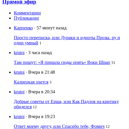
Прямой эфир
Комментарии
Публикации
Карпенко
· 57 минут назад
Просто переписка, или Дураки и идиоты Прозы. ру и
один умный
1
krutoi
· 3 часа назад
Там пишут: «Я пришла сюды опять» Воки Шрап
51
krutoi
· Вчера в 21:48
Калрецкая злится
3
krutoi
· Вчера в 20:34
Добрые советы от Ерша, или Как Падлов на критику
обиделся
12
krutoi
· Вчера в 19:23
Ответ моему другу, или Спасибо тебе, Фомич
12