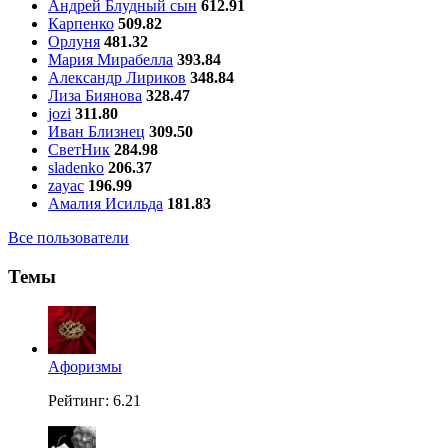
Андрей Блудный сын
612.91
Карпенко
509.82
Орлуня
481.32
Мария Мирабелла
393.84
Александр Лириков
348.84
Лиза Биянова
328.47
jozi
311.80
Иван Близнец
309.50
СветНик
284.98
sladenko
206.37
zayac
196.99
Амалия Исильда
181.83
Все пользователи
Темы
Aфоризмы
Рейтинг: 6.21