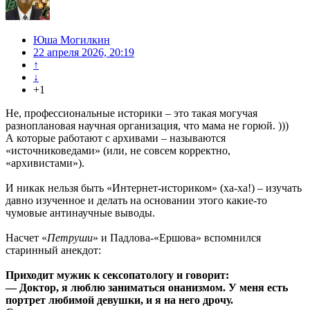
Юша Могилкин
22 апреля 2026, 20:19
↑
↓
+1
Не, профессиональные историки – это такая могучая
разноплановая научная организация, что мама не горюй. )))
А которые работают с архивами – называются
«источниковедами» (или, не совсем корректно,
«архивистами»).
И никак нельзя быть «Интернет-историком» (ха-ха!) – изучать
давно изученное и делать на основании этого какие-то
чумовые антинаучные выводы.
Насчет «
Петруши
» и Падлова-«Ершова» вспомнился
старинный анекдот:
Приходит мужик к сексопатологу и говорит:
— Доктор, я люблю заниматься онанизмом. У меня есть
портрет любимой девушки, и я на него дрочу.