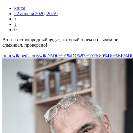
krutoi
22 апреля 2026, 20:59
↑
↓
0
Вот его «троюродный дядя», который о нем и слыхом не
слыхивал, проверено!
ru.m.wikipedia.org/wiki/%D0%91%D1%83%D1%80%