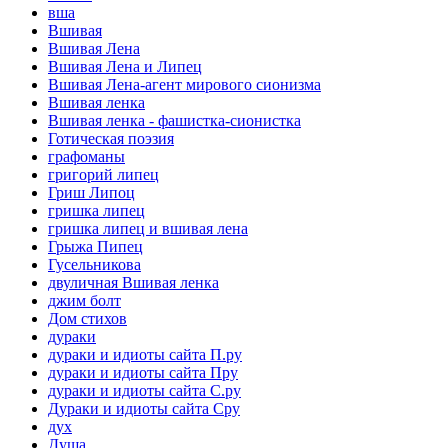
вша
Вшивая
Вшивая Лена
Вшивая Лена и Липец
Вшивая Лена-агент мирового сионизма
Вшивая ленка
Вшивая ленка - фашистка-сионистка
Готическая поэзия
графоманы
григорий липец
Гриш Липоц
гришка липец
гришка липец и вшивая лена
Грыжа Пипец
Гусельникова
двуличная Вшивая ленка
джим болт
Дом стихов
дураки
дураки и идиоты сайта П.ру
дураки и идиоты сайта Пру
дураки и идиоты сайта С.ру
Дураки и идиоты сайта Сру
дух
Душа