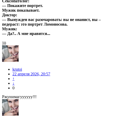
Сексопатолог:
— Покажите портрет.
Мужик показывает.
Доктор:
— Вынужден вас разочаровать: вы не онанист, вы –
педераст: это портрет Ломоносова.
Мужик:
— Да?.. А мне нравится...
)))
krutoi
22 апреля 2026, 20:57
↑
↓
0
Ржунимагуууууу!!!