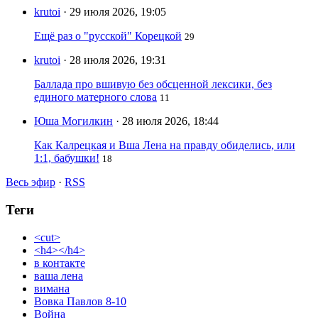
krutoi
· 29 июля 2026, 19:05
Ещё раз о "русской" Корецкой
29
krutoi
· 28 июля 2026, 19:31
Баллада про вшивую без обсценной лексики, без
единого матерного слова
11
Юша Могилкин
· 28 июля 2026, 18:44
Как Калрецкая и Вша Лена на правду обиделись, или
1:1, бабушки!
18
Весь эфир
·
RSS
Теги
<cut>
<h4></h4>
в контакте
ваша лена
вимана
Вовка Павлов 8-10
Война