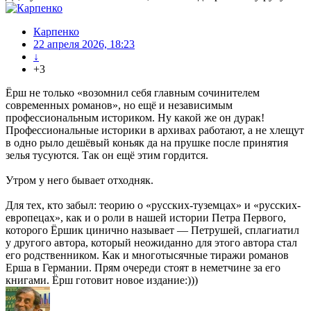
Карпенко
22 апреля 2026, 18:23
↓
+3
Ёрш не только «возомнил себя главным сочинителем
современных романов», но ещё и независимым
профессиональным историком. Ну какой же он дурак!
Профессиональные историки в архивах работают, а не хлещут
в одно рыло дешёвый коньяк да на прушке после принятия
зелья тусуются. Так он ещё этим гордится.
Утром у него бывает отходняк.
Для тех, кто забыл: теорию о «русских-туземцах» и «русских-
европецах», как и о роли в нашей истории Петра Первого,
которого Ёршик цинично называет — Петрушей, сплагиатил
у другого автора, который неожиданно для этого автора стал
его родственником. Как и многотысячные тиражи романов
Ерша в Германии. Прям очереди стоят в неметчине за его
книгами. Ёрш готовит новое издание:)))