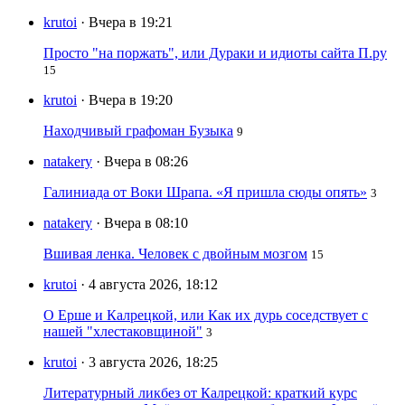
krutoi
· Вчера в 19:21
Просто "на поржать", или Дураки и идиоты сайта П.ру
15
krutoi
· Вчера в 19:20
Находчивый графоман Бузыка
9
natakery
· Вчера в 08:26
Галиниада от Воки Шрапа. «Я пришла сюды опять»
3
natakery
· Вчера в 08:10
Вшивая ленка. Человек с двойным мозгом
15
krutoi
· 4 августа 2026, 18:12
О Ерше и Калрецкой, или Как их дурь соседствует с
нашей "хлестаковщиной"
3
krutoi
· 3 августа 2026, 18:25
Литературный ликбез от Калрецкой: краткий курс