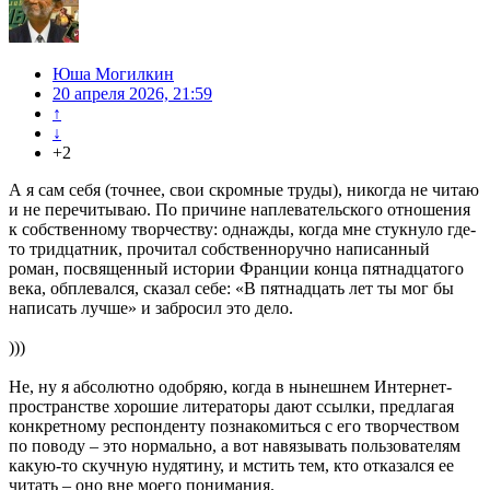
Юша Могилкин
20 апреля 2026, 21:59
↑
↓
+2
А я сам себя (точнее, свои скромные труды), никогда не читаю
и не перечитываю. По причине наплевательского отношения
к собственному творчеству: однажды, когда мне стукнуло где-
то тридцатник, прочитал собственноручно написанный
роман, посвященный истории Франции конца пятнадцатого
века, обплевался, сказал себе: «В пятнадцать лет ты мог бы
написать лучше» и забросил это дело.
)))
Не, ну я абсолютно одобряю, когда в нынешнем Интернет-
пространстве хорошие литераторы дают ссылки, предлагая
конкретному респонденту познакомиться с его творчеством
по поводу – это нормально, а вот навязывать пользователям
какую-то скучную нудятину, и мстить тем, кто отказался ее
читать – оно вне моего понимания.