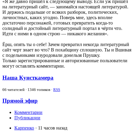
«Я же давно пришёл к следующему выводу. Если уж пришёл
на литературный сайт, — занимайся настоящей литературой.
И держись подальше от всяких разборок, политических,
личностных, каких угодно. Поверь мне, здесь вполне
достаточно персонажей, готовых превратить когда-то
солидный и достойный литературный портал в чёрти что.
Идти с ними в одном строю — никакого желания».
Ёрш, опять ты о себе! Зачем превратил некогда литературный
сайт черт знает во что? В похабщину сплошную. Ты и Вшивая
с подельниками изуродовали донельзя Прушку.
Только зарегистрированные и авторизованные пользователи
могут оставлять комментарии.
Наша Кунсткамера
66
читателей · 1346 топиков ·
RSS
Прямой эфир
Комментарии
Публикации
Карпенко
· 11 часов назад