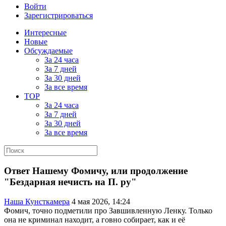
Войти
Зарегистрироваться
Интересные
Новые
Обсуждаемые
За 24 часа
За 7 дней
За 30 дней
За все время
TOP
За 24 часа
За 7 дней
За 30 дней
За все время
Ответ Нашему Фомичу, или продолжение
"Бездарная нечисть на П. ру"
Наша Кунсткамера
4 мая 2026, 14:24
Фомич, точно подметили про Завшивленную Ленку. Только
она не криминал находит, а говно собирает, как и её