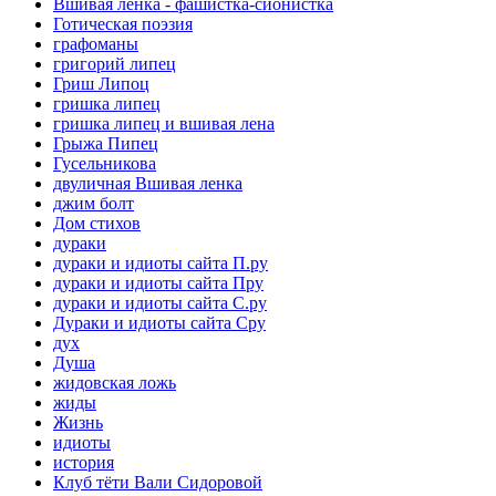
Вшивая ленка - фашистка-сионистка
Готическая поэзия
графоманы
григорий липец
Гриш Липоц
гришка липец
гришка липец и вшивая лена
Грыжа Пипец
Гусельникова
двуличная Вшивая ленка
джим болт
Дом стихов
дураки
дураки и идиоты сайта П.ру
дураки и идиоты сайта Пру
дураки и идиоты сайта С.ру
Дураки и идиоты сайта Сру
дух
Душа
жидовская ложь
жиды
Жизнь
идиоты
история
Клуб тёти Вали Сидоровой