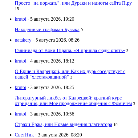
Просто "на поржать", или Дураки и идиоты сайта П.ру
15
krutoi
· 5 августа 2026, 19:20
Находчивый графоман Бузыка
9
natakery
· 5 августа 2026, 08:26
Галиниада от Воки Шрапа. «Я пришла сюды опять»
3
krutoi
· 4 августа 2026, 18:12
О Ерше и Калрецкой, или Как их дурь соседствует с
нашей "хлестаковщиной"
3
krutoi
· 3 августа 2026, 18:25
Литературный ликбез от Калрецкой: краткий курс
отрицания, или Моё продолжение общения с Фомичём
3
krutoi
· 3 августа 2026, 10:56
Страхи Ержа, или Новые видения плагиатора
19
СветНик
· 3 августа 2026, 08:20