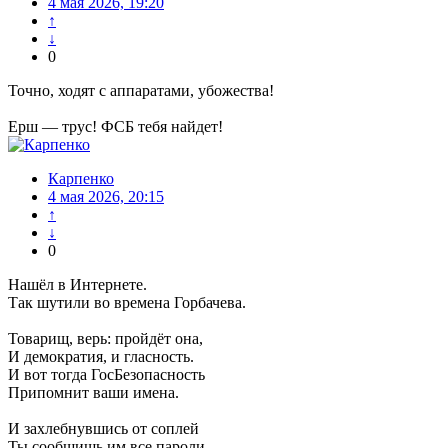
4 мая 2026, 19:20
↑
↓
0
Точно, ходят с аппаратами, убожества!
Ерш — трус! ФСБ тебя найдет!
Карпенко
4 мая 2026, 20:15
↑
↓
0
Нашёл в Интернете.
Так шутили во времена Горбачева.
Товарищ, верь: пройдёт она,
И демократия, и гласность.
И вот тогда ГосБезопасность
Припомнит ваши имена.
И захлебнувшись от соплей
Ты сообщишь им все пароли.