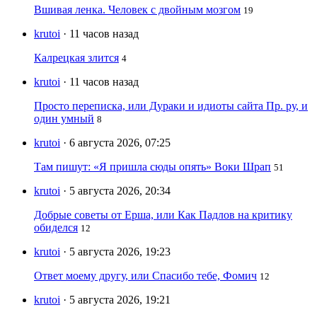
Вшивая ленка. Человек с двойным мозгом
19
krutoi
· 11 часов назад
Калрецкая злится
4
krutoi
· 11 часов назад
Просто переписка, или Дураки и идиоты сайта Пр. ру, и
один умный
8
krutoi
· 6 августа 2026, 07:25
Там пишут: «Я пришла сюды опять» Воки Шрап
51
krutoi
· 5 августа 2026, 20:34
Добрые советы от Ерша, или Как Падлов на критику
обиделся
12
krutoi
· 5 августа 2026, 19:23
Ответ моему другу, или Спасибо тебе, Фомич
12
krutoi
· 5 августа 2026, 19:21