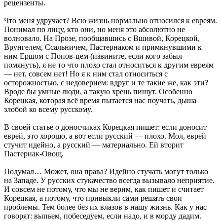
рецензенты.
Что меня удручает? Всю жизнь нормально относился к евреям.
Понимал по лицу, кто они, но меня это абсолютно не
волновало. На Прозе, пообщавшись с Вшивой, Корецкой,
Врунгелем, Ссальничем, Пастернаком и примкнувшими к
ним Ершом с Попов-цем (извините, если кого забыл
помянуть), я не то что плохо стал относиться к другим евреям
— нет, совсем нет! Но я к ним стал относиться с
осторожностью, с недоверием: вдруг и те такие же, как эти?
Вроде бы умные люди, а такую хрень пишут. Особенно
Корецкая, которая всё время пытается нас поучать, дыша
злобой ко всему русскому.
В своей статье о доносчиках Корецкая пишет: если доносит
еврей, это хорошо, а вот если русский — плохо. Мол, еврей
стучит идейно, а русский — материально. Ей вторит
Пастернак-Овощ.
Подумал… Может, она права? Идейно стучать могут только
на Западе. У русских стукачество всегда вызывало неприятие.
И совсем не потому, что мы не верим, как пишет и считает
Корецкая, а потому, что привыкли сами решать свои
проблемы. Тем более без их влазов в нашу жизнь. Как у нас
говорят: выпьем, побеседуем, если надо, и в морду дадим.