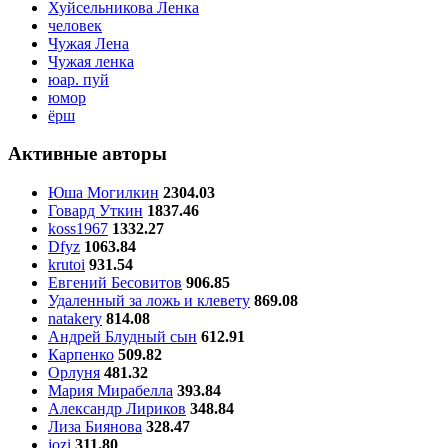
Хуйсельникова Ленка
человек
Чужая Лена
Чужая ленка
юар. пуй
юмор
ёрш
Активные авторы
Юша Могилкин
2304.03
Говард Уткин
1837.46
koss1967
1332.27
Dfyz
1063.84
krutoi
931.54
Евгений Бесовитов
906.85
Удаленный за ложь и клевету
869.08
natakery
814.08
Андрей Блудный сын
612.91
Карпенко
509.82
Орлуня
481.32
Мария Мирабелла
393.84
Александр Лириков
348.84
Лиза Биянова
328.47
jozi
311.80