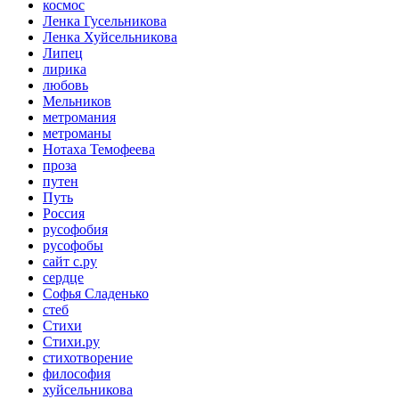
космос
Ленка Гусельникова
Ленка Хуйсельникова
Липец
лирика
любовь
Мельников
метромания
метроманы
Нотаха Темофеева
проза
путен
Путь
Россия
русофобия
русофобы
сайт с.ру
сердце
Софья Сладенько
стеб
Стихи
Стихи.ру
стихотворение
философия
хуйсельникова