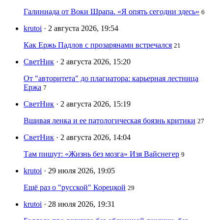
Галиниада от Воки Шрапа. «Я опять сегодни здесь»
6
krutoi
· 2 августа 2026, 19:54
Как Ержь Падлов с прозарянами встречался
21
СветНик
· 2 августа 2026, 15:20
От "авторитета" до плагиатора: карьерная лестница
Ержа
7
СветНик
· 2 августа 2026, 15:19
Вшивая ленка и ее патологическая боязнь критики
27
СветНик
· 2 августа 2026, 14:04
Там пишут: «Жизнь без мозга» Изя Вайснегер
9
krutoi
· 29 июля 2026, 19:05
Ещё раз о "русской" Корецкой
29
krutoi
· 28 июля 2026, 19:31