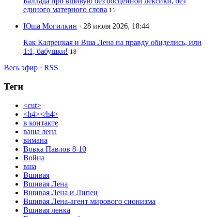
Баллада про вшивую без обсценной лексики, без
единого матерного слова
11
Юша Могилкин
· 28 июля 2026, 18:44
Как Калрецкая и Вша Лена на правду обиделись, или
1:1, бабушки!
18
Весь эфир
·
RSS
Теги
<cut>
<h4></h4>
в контакте
ваша лена
вимана
Вовка Павлов 8-10
Война
вша
Вшивая
Вшивая Лена
Вшивая Лена и Липец
Вшивая Лена-агент мирового сионизма
Вшивая ленка