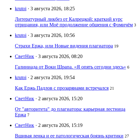
krutoi
· 3 августа 2026, 18:25
Литературный ликбез от Калрецкой: краткий курс
отрицания, или Моё продолжение общения с Фомичём
3
krutoi
· 3 августа 2026, 10:56
Страхи Ержа, или Новые видения плагиатора
19
СветНик
· 3 августа 2026, 08:20
Галиниада от Воки Шрапа. «Я опять сегодни здесь»
6
krutoi
· 2 августа 2026, 19:54
Как Ержь Падлов с прозарянами встречался
21
СветНик
· 2 августа 2026, 15:20
От "авторитета" до плагиатора: карьерная лестница
Ержа
7
СветНик
· 2 августа 2026, 15:19
Вшивая ленка и ее патологическая боязнь критики
27