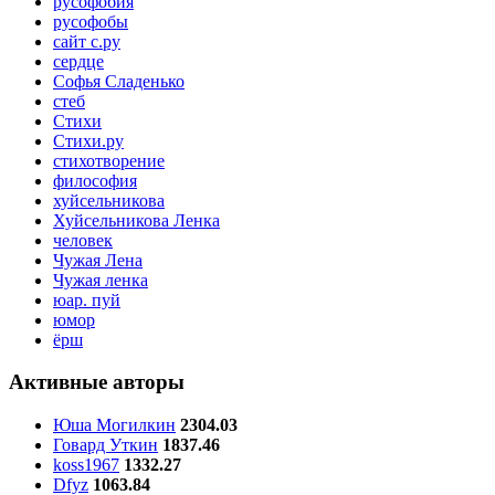
русофобия
русофобы
сайт с.ру
сердце
Софья Сладенько
стеб
Стихи
Стихи.ру
стихотворение
философия
хуйсельникова
Хуйсельникова Ленка
человек
Чужая Лена
Чужая ленка
юар. пуй
юмор
ёрш
Активные авторы
Юша Могилкин
2304.03
Говард Уткин
1837.46
koss1967
1332.27
Dfyz
1063.84