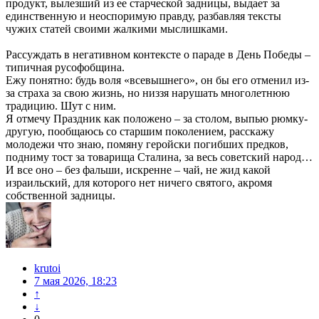
продукт, вылезший из ее старческой задницы, выдает за
единственную и неоспоримую правду, разбавляя тексты
чужих статей своими жалкими мыслишками.
Рассуждать в негативном контексте о параде в День Победы –
типичная русофобщина.
Ежу понятно: будь воля «всевышнего», он бы его отменил из-
за страха за свою жизнь, но низзя нарушать многолетнюю
традицию. Шут с ним.
Я отмечу Праздник как положено – за столом, выпью рюмку-
другую, пообщаюсь со старшим поколением, расскажу
молодежи что знаю, помяну геройски погибших предков,
подниму тост за товарища Сталина, за весь советский народ…
И все оно – без фальши, искренне – чай, не жид какой
израильский, для которого нет ничего святого, акромя
собственной задницы.
krutoi
7 мая 2026, 18:23
↑
↓