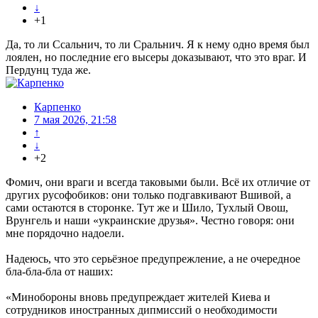
↓
+1
Да, то ли Ссальнич, то ли Сральнич. Я к нему одно время был
лоялен, но последние его высеры доказывают, что это враг. И
Пердунц туда же.
Карпенко
7 мая 2026, 21:58
↑
↓
+2
Фомич, они враги и всегда таковыми были. Всё их отличие от
других русофобиков: они только подгавкивают Вшивой, а
сами остаются в сторонке. Тут же и Шило, Тухлый Овош,
Врунгель и наши «украинские друзья». Честно говоря: они
мне порядочно надоели.
Надеюсь, что это серьёзное предупрежление, а не очередное
бла-бла-бла от наших:
«Минобороны вновь предупреждает жителей Киева и
сотрудников иностранных дипмиссий о необходимости