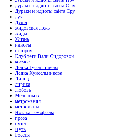
дураки и идиоты сайта С.ру
Дураки и идиоты сайта Сру
дух
Душа
жидовская ложь
жиды
Жизнь
идиоты
история
Клуб тёти Вали Сидоровой
космос
Ленка Гусельникова
Ленка Хуйсельникова
Липец
лирика
любовь
Мельников
метромания
метроманы
Нотаха Темофеева
проза
путен
Путь
Россия