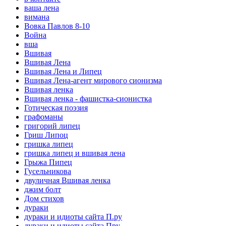
ваша лена
вимана
Вовка Павлов 8-10
Война
вша
Вшивая
Вшивая Лена
Вшивая Лена и Липец
Вшивая Лена-агент мирового сионизма
Вшивая ленка
Вшивая ленка - фашистка-сионистка
Готическая поэзия
графоманы
григорий липец
Гриш Липоц
гришка липец
гришка липец и вшивая лена
Грыжа Пипец
Гусельникова
двуличная Вшивая ленка
джим болт
Дом стихов
дураки
дураки и идиоты сайта П.ру
дураки и идиоты сайта Пру