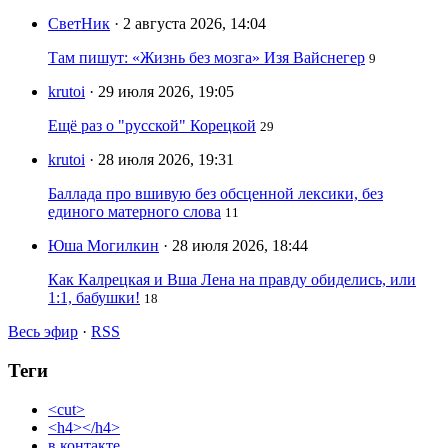
СветНик
· 2 августа 2026, 14:04
Там пишут: «Жизнь без мозга» Изя Вайснегер
9
krutoi
· 29 июля 2026, 19:05
Ещё раз о "русской" Корецкой
29
krutoi
· 28 июля 2026, 19:31
Баллада про вшивую без обсценной лексики, без
единого матерного слова
11
Юша Могилкин
· 28 июля 2026, 18:44
Как Калрецкая и Вша Лена на правду обиделись, или
1:1, бабушки!
18
Весь эфир
·
RSS
Теги
<cut>
<h4></h4>
в контакте