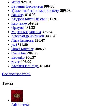
krutoi
929.04
Евгений Бесовитов
906.85
Удаленный за ложь и клевету
869.08
natakery
814.08
Андрей Блудный сын
612.91
Карпенко
509.82
Орлуня
481.32
Мария Мирабелла
393.84
Александр Лириков
348.84
Лиза Биянова
328.47
jozi
311.80
Иван Близнец
309.50
СветНик
284.98
sladenko
206.37
zayac
196.99
Амалия Исильда
181.83
Все пользователи
Темы
Aфоризмы