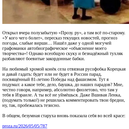
Открыл вчера полузабытую «Прозу. ру», а там всё по-старому.
«У кого чего болит», пересказ текущих новостей, прогноз
погоды, слабые вирши… Нашёл даже у одной могучей
графоманки автобиографическое «объяснение моего
творчества»! Однако всеобщую скуку и безнадёжный тухляк
разбавляют боевитые закордонные бабки.
На любимый хромой конёк села отвязная русофобка Корецкая
и давай гадать: будет или не будет в России парад,
посвящённый 81-летию Победы над фашизмом. Тут я
подумал: а какое тебе, дело, баушка, до наших парадов? Мне,
честно говоря, например, абсолютно фиолетово, что там у
тебя в Израиле. А ты всё не уймёшься. Даже Вшивая Ленка,
(подумать только!) не решилась комментировать твои бредни,
ну, так, пробежалась тезисно.
В общем, безумная старуха вновь показала себя во всей красе:
proza.ru/2026/05/05/787