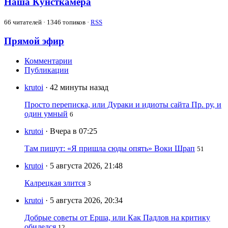
Наша Кунсткамера
66
читателей · 1346 топиков ·
RSS
Прямой эфир
Комментарии
Публикации
krutoi
· 42 минуты назад
Просто переписка, или Дураки и идиоты сайта Пр. ру, и
один умный
6
krutoi
· Вчера в 07:25
Там пишут: «Я пришла сюды опять» Воки Шрап
51
krutoi
· 5 августа 2026, 21:48
Калрецкая злится
3
krutoi
· 5 августа 2026, 20:34
Добрые советы от Ерша, или Как Падлов на критику
обиделся
12