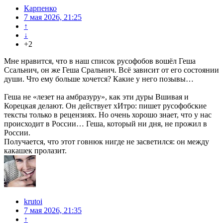
Карпенко
7 мая 2026, 21:25
↑
↓
+2
Мне нравится, что в наш список русофобов вошёл Геша
Ссальнич, он же Геша Сральнич. Всё зависит от его состоянии
души. Что ему больше хочется? Какие у него позывы…
Геша не «лезет на амбразуру», как эти дуры Вшивая и
Корецкая делают. Он действует хИтро: пишет русофобские
тексты только в рецензиях. Но очень хорошо знает, что у нас
происходит в России… Геша, который ни дня, не прожил в
России.
Получается, что этот говнюк нигде не засветился: он между
какашек пролазит.
krutoi
7 мая 2026, 21:35
↑