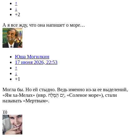
↑
↓
+2
А я все жду, что она напишет о море…
Юша Могилкин
17 июня 2026, 22:53
↑
↓
+1
Могла бы. Но ей стыдно. Ведь именно из-за ее выделений,
«Ям ха-Мелах» (ивр. יַם הַמֶּלַח, «Соленое море»), стали
называть «Мертвым».
)))