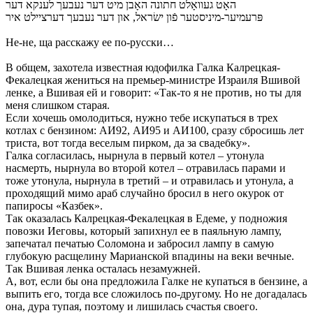
האָט געוואָלט חתונה האָבן מיט דער נעבעך לענקא דער
פּרעמיער-מיניסטער פֿון ישׂראל, און דער נעבעך דערציילט איר
Не-не, ща расскажу ее по-русски…
В общем, захотела известная юдофилка Галка Калрецкая-
Фекалецкая жениться на премьер-министре Израиля Вшивой
ленке, а Вшивая ей и говорит: «Так-то я не против, но ты для
меня слишком старая.
Если хочешь омолодиться, нужно тебе искупаться в трех
котлах с бензином: АИ92, АИ95 и АИ100, сразу сбросишь лет
триста, вот тогда веселым пирком, да за свадебку».
Галка согласилась, нырнула в первый котел – утонула
насмерть, нырнула во второй котел – отравилась парами и
тоже утонула, нырнула в третий – и отравилась и утонула, а
проходящий мимо араб случайно бросил в него окурок от
папиросы «Казбек».
Так оказалась Калрецкая-Фекалецкая в Едеме, у подножия
повозки Иеговы, который запихнул ее в паяльную лампу,
запечатал печатью Соломона и забросил лампу в самую
глубокую расщелину Марианской впадины на веки вечные.
Так Вшивая ленка осталась незамужней.
А, вот, если бы она предложила Галке не купаться в бензине, а
выпить его, тогда все сложилось по-другому. Но не догадалась
она, дура тупая, поэтому и лишилась счастья своего.