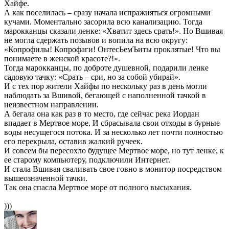
Хайфе.
А как поселилась – сразу начала испражняться огромными
кучами. Моментально засорила всю канализацию. Тогда
марокканцы сказали ленке: «Хватит здесь срать!». Но Вшивая
не могла сдержать позывов и вопила на всю округу:
«Копрофилы! Копрофаги! ОнтесЬемЪиты проклятые! Что вы
понимаете в женской красоте?!».
Тогда марокканцы, по доброте душевной, подарили ленке
садовую тачку: «Срать – сри, но за собой убирай».
И с тех пор жители Хайфы по нескольку раз в день могли
наблюдать за Вшивой, бегающей с наполненной тачкой в
неизвестном направлении.
А бегала она как раз в то место, где сейчас река Иордан
впадает в Мертвое море. И сбрасывала свои отходы в бурные
воды несущегося потока. И за несколько лет почти полностью
его перекрыла, оставив жалкий ручеек.
И совсем бы пересохло будущее Мертвое море, но тут ленке, к
ее старому компьютеру, подключили Интернет.
И стала Вшивая сваливать свое говно в монитор посредством
вышеозначенной тачки.
Так она спасла Мертвое море от полного высыхания.
)))