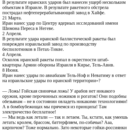
В результате иранских ударов был нанесен ущерб нескольким
объектам в Израиле. В результате ракетного обстрела
пострадал нефтеперерабатывающий завод в Хайфе.
21 Марта.
Иран нанес удар по Центру ядерных исследований имени
Шимона Переса в Негеве.
2 Апреля.
В результате удара иранской баллистической ракеты был
поврежден израильский завод по производству
беспилотников в Петах-Тикве.
4 Апреля.
Осколок иранской ракеты попал в окрестности штаб-
квартиры Армии обороны Израиля в Кирье, Тель-Авив.
8 Июня.
Иран нанес удары по авиабазам Тель-Ноф и Неватиму в ответ
на израильские удары по иранской территории»?
— Ложь! Гойская свинячья ложь! У арабов нет никакого
оружия, кроме перочинных ножиков и рогаток! Они подобны
обезьянам – не в состоянии овладеть никакими технологиями!
А в бомбоубежищах мы прячемся из принципа! Там
электричество бесплатное!
— Мы ведь как летали — так и летаем. Ты, кстати, как умеешь
летать: кролем, брассом, баттерфляем, по-собачьи? Ааа,
кирпичом? Тоже нормально. Зато некоторые гойки-россиянки