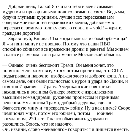
— Добрый день, Галка! Я считаю тебя и меня самыми
мудрыми и прозорливыми политологами на свете. Ведь мы,
будучи глупыми курицами, лучше всех пересказываем
содержимое новостей израильских медиа, добавляем в
пересказ огромную толику своего говна и – voici! – жрите,
граждане дорогие!
— Здравствуй, Вшивая! Ты когда вылезла из бомбоубежища?
Я – и пяти минут не прошло. Потому что наши ПВО
спокойно сбивают все вражеские дроны и ракеты! Мы живем
в оазисе размером в два раза меньше Московской области.
— Однако, очень беспокоит Трамп. Он меня хочет, это
понятно: меня хотят все, хотя я потом прочитала, что США
подыгрывали нарочно, изображая злого и доброго копа. А на
самом деле, они были полностью в курсе и удара по Дахии, и
ответов Израиля — Ирану. Американские советники
находились в военном бункере вместе с израильскими
высшими командирами, руководя процессом и принимая
решения. Ну а потом Трамп, добрый дедушка, сделал
благостную мину и «прекратил» войну. Ну а как иначе? Скоро
чемпионат мира, потом его юбилей, потом — юбилей
государства, 250 лет. Так что обменялись ударами и
разошлись. Боюсь, что не надолго.
Ой, извини, слово «ненадолго» говориться и пишется вместе,