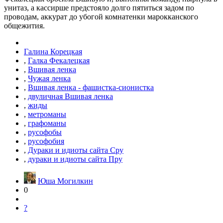
унитаз, а кассирше предстояло долго пятиться задом по
проводам, аккурат до убогой комнатенки марокканского
общежития.
Галина Корецкая
,
Галка Фекалецкая
,
Вшивая ленка
,
Чужая ленка
,
Вшивая ленка - фашистка-сионистка
,
двуличная Вшивая ленка
,
жиды
,
метроманы
,
графоманы
,
русофобы
,
русофобия
,
Дураки и идиоты сайта Сру
,
дураки и идиоты сайта Пру
Юша Могилкин
0
?