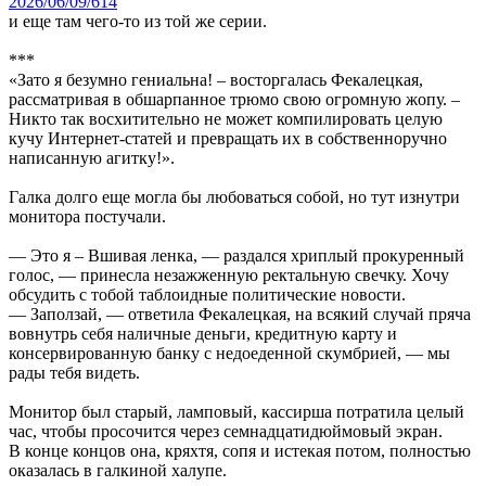
2026/06/09/614
и еще там чего-то из той же серии.
***
«Зато я безумно гениальна! – восторгалась Фекалецкая,
рассматривая в обшарпанное трюмо свою огромную жопу. –
Никто так восхитительно не может компилировать целую
кучу Интернет-статей и превращать их в собственноручно
написанную агитку!».
Галка долго еще могла бы любоваться собой, но тут изнутри
монитора постучали.
— Это я – Вшивая ленка, — раздался хриплый прокуренный
голос, — принесла незажженную ректальную свечку. Хочу
обсудить с тобой таблоидные политические новости.
— Заползай, — ответила Фекалецкая, на всякий случай пряча
вовнутрь себя наличные деньги, кредитную карту и
консервированную банку с недоеденной скумбрией, — мы
рады тебя видеть.
Монитор был старый, ламповый, кассирша потратила целый
час, чтобы просочится через семнадцатидюймовый экран.
В конце концов она, кряхтя, сопя и истекая потом, полностью
оказалась в галкиной халупе.