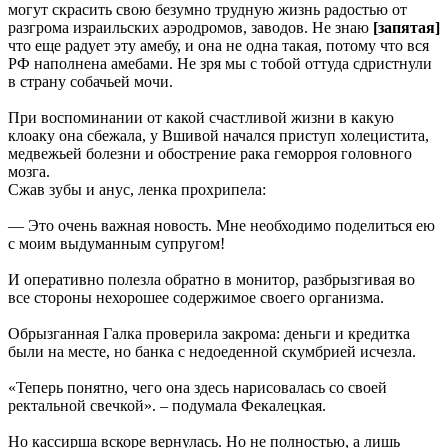
могут скрасить свою безумно трудную жизнь радостью от
разгрома израильских аэродромов, заводов. Не знаю
[запятая]
что еще радует эту амебу, и она не одна такая, потому что вся
РФ наполнена амебами. Не зря мы с тобой оттуда сдристнули
в страну собачьей мочи.
При воспоминании от какой счастливой жизни в какую
клоаку она сбежала, у Вшивой начался приступ холецистита,
медвежьей болезни и обострение рака геморроя головного
мозга.
Сжав зубы и анус, ленка прохрипела:
— Это очень важная новость. Мне необходимо поделиться ею
с моим выдуманным супругом!
И оперативно полезла обратно в монитор, разбрызгивая во
все стороны нехорошее содержимое своего организма.
Обрызганная Галка проверила закрома: деньги и кредитка
были на месте, но банка с недоеденной скумбрией исчезла.
«Теперь понятно, чего она здесь нарисовалась со своей
ректальной свечкой». – подумала Фекалецкая.
Но кассирша вскоре вернулась. Но не полностью, а лишь