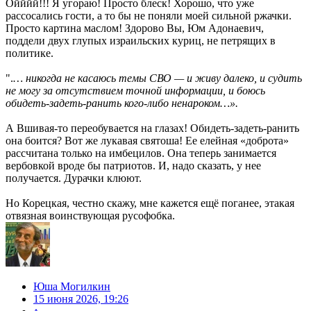
Ойййй!!! Я угораю! Просто блеск! Хорошо, что уже
рассосались гости, а то бы не поняли моей сильной ржачки.
Просто картина маслом! Здорово Вы, Юм Адонаевич,
поддели двух глупых израильских куриц, не петрящих в
политике.
".
… никогда не касаюсь темы СВО — и живу далеко, и судить
не могу за отсутствием точной информации, и боюсь
обидеть-задеть-ранить кого-либо ненароком…».
А Вшивая-то переобувается на глазах! Обидеть-задеть-ранить
она боится? Вот же лукавая святоша! Ее елейная «доброта»
рассчитана только на имбецилов. Она теперь занимается
вербовкой вроде бы патриотов. И, надо сказать, у нее
получается. Дурачки клюют.
Но Корецкая, честно скажу, мне кажется ещё поганее, этакая
отвязная воинствующая русофобка.
Юша Могилкин
15 июня 2026, 19:26