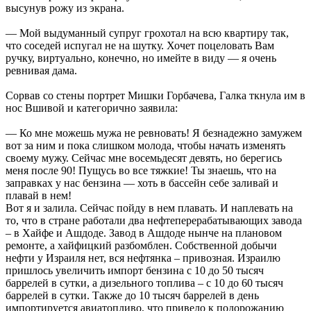
высунув рожу из экрана.
— Мой выдуманный супруг грохотал на всю квартиру так,
что соседей испугал не на шутку. Хочет поцеловать Вам
ручку, виртуально, конечно, но имейте в виду — я очень
ревнивая дама.
Сорвав со стены портрет Мишки Горбачева, Галка ткнула им в
нос Вшивой и категорично заявила:
— Ко мне можешь мужа не ревновать! Я безнадежно замужем
вот за ним и пока слишком молода, чтобы начать изменять
своему мужу. Сейчас мне восемьдесят девять, но берегись
меня после 90! Пущусь во все тяжкие! Ты знаешь, что на
заправках у нас бензина — хоть в бассейн себе заливай и
плавай в нем!
Вот я и залила. Сейчас пойду в нем плавать. И наплевать на
то, что в стране работали два нефтеперерабатывающих завода
– в Хайфе и Ашдоде. Завод в Ашдоде нынче на плановом
ремонте, а хайфицкий разбомблен. Собственной добычи
нефти у Израиля нет, вся нефтянка – привозная. Израилю
пришлось увеличить импорт бензина с 10 до 50 тысяч
баррелей в сутки, а дизельного топлива – с 10 до 60 тысяч
баррелей в сутки. Также до 10 тысяч баррелей в день
импортируется авиатопливо, что привело к подорожанию