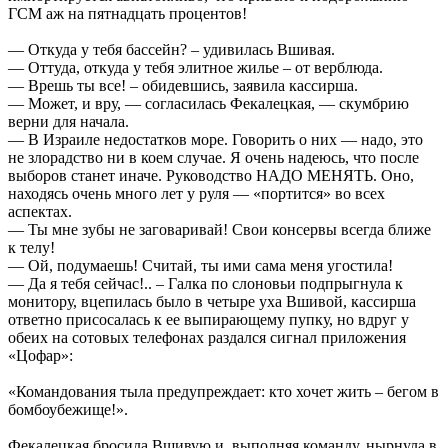
ГСМ аж на пятнадцать процентов!
— Откуда у тебя бассейн? – удивилась Вшивая.
— Оттуда, откуда у тебя элитное жилье – от верблюда.
— Врешь ты все! – обидевшись, заявила кассирша.
— Может, и вру, — согласилась Фекалецкая, — скумбрию
верни для начала.
— В Израиле недостатков море. Говорить о них — надо, это
не злорадство ни в коем случае. Я очень надеюсь, что после
выборов станет иначе. Руководство НАДО МЕНЯТЬ. Оно,
находясь очень много лет у руля — «портится» во всех
аспектах.
— Ты мне зубы не заговаривай! Свои консервы всегда ближе
к телу!
— Ой, подумаешь! Считай, ты ими сама меня угостила!
— Да я тебя сейчас!.. – Галка по слоновьи подпрыгнула к
монитору, вцепилась было в четыре уха Вшивой, кассирша
ответно присосалась к ее выпирающему пупку, но вдруг у
обеих на сотовых телефонах раздался сигнал приложения
«Цофар»:
«Командования тыла предупреждает: кто хочет жить – бегом в
бомбоубежище!».
Фекалецкая бросила Вшивую и, выполняя команду, нырнула в