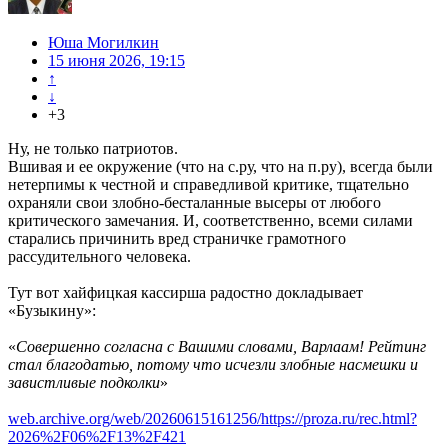
Юша Могилкин
15 июня 2026, 19:15
↑
↓
+3
Ну, не только патриотов.
Вшивая и ее окружение (что на с.ру, что на п.ру), всегда были
нетерпимы к честной и справедливой критике, тщательно
охраняли свои злобно-бесталанные высеры от любого
критического замечания. И, соответственно, всеми силами
старались причинить вред страничке грамотного
рассудительного человека.
Тут вот хайфицкая кассирша радостно докладывает
«Бузыкину»:
«
Совершенно согласна с Вашими словами, Варлаам! Рейтинг
стал благодатью, потому что исчезли злобные насмешки и
завистливые подколки
»
web.archive.org/web/20260615161256/https://proza.ru/rec.html?
2026%2F06%2F13%2F421