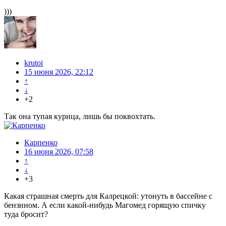
)))
krutoi
15 июня 2026, 22:12
↑
↓
+2
Так она тупая курица, лишь бы поквохтать.
Карпенко
16 июня 2026, 07:58
↑
↓
+3
Какая страшная смерть для Калрецкой: утонуть в бассейне с
бензином. А если какой-нибудь Магомед горящую спичку
туда бросит?