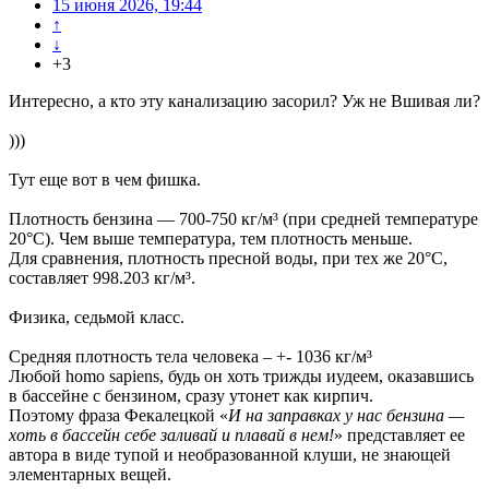
15 июня 2026, 19:44
↑
↓
+3
Интересно, а кто эту канализацию засорил? Уж не Вшивая ли?
)))
Тут еще вот в чем фишка.
Плотность бензина — 700-750 кг/м³ (при средней температуре
20°C). Чем выше температура, тем плотность меньше.
Для сравнения, плотность пресной воды, при тех же 20°C,
составляет 998.203 кг/м³.
Физика, седьмой класс.
Средняя плотность тела человека – +- 1036 кг/м³
Любой homo sapiens, будь он хоть трижды иудеем, оказавшись
в бассейне с бензином, сразу утонет как кирпич.
Поэтому фраза Фекалецкой «
И на заправках у нас бензина —
хоть в бассейн себе заливай и плавай в нем!
» представляет ее
автора в виде тупой и необразованной клуши, не знающей
элементарных вещей.