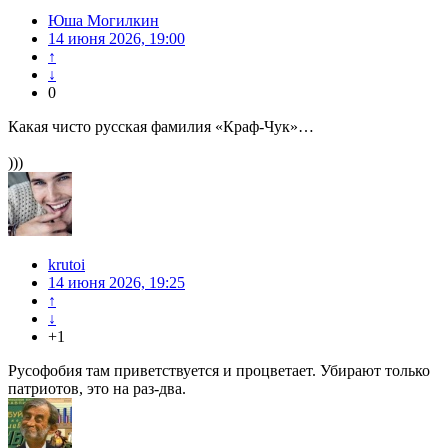
Юша Могилкин
14 июня 2026, 19:00
↑
↓
0
Какая чисто русская фамилия «Краф-Чук»…
)))
krutoi
14 июня 2026, 19:25
↑
↓
+1
Русофобия там приветствуется и процветает. Убирают только
патриотов, это на раз-два.