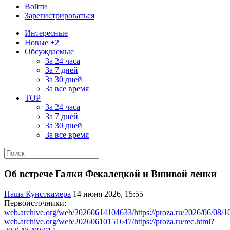
Войти
Зарегистрироваться
Интересные
Новые +2
Обсуждаемые
За 24 часа
За 7 дней
За 30 дней
За все время
TOP
За 24 часа
За 7 дней
За 30 дней
За все время
Об встрече Галки Фекалецкой и Вшивой ленки
Наша Кунсткамера
14 июня 2026, 15:55
Первоисточники:
web.archive.org/web/20260614104633/https://proza.ru/2026/06/08/1
web.archive.org/web/20260610151647/https://proza.ru/rec.html?