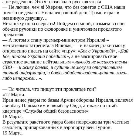
а не раздельно. Это я плохо знаю русская языка.
— Не лючше, чем я! Уверена, что без советов с США наши
ничего не делают. Но на вчерашний день Трамп играл в
невинную девушку…
Нетаньяху пора свергать! Пойдем со мной, возьмем в свои
обе-две ручонки по сковородке и уничтожим проклятого
предателя!
— А потом я стану премьер-министром Израиля! –
мечтательно затрепетала Вшивая, — и наконец-таки смогу
откровенно писать на сайте «п.ру»: «
Бог с Украиной!
», «
Дай
Бог, чтобы Украина победила!
», а не маскировать свое
страстное желание нейтральным «
никогда не касаюсь темы
СВО — и живу далеко, и судить не могу за отсутствием
точной информации, и боюсь обидеть-задеть-ранить кого-
либо ненароком…
».
— Ты читала, что пишут эти проклятые гои?
«12 Марта.
Иран нанес удары по базам Армии обороны Израиля, включая
авиабазу Пальмахим и авиабазу Овда, а также по штаб-
квартире «Службы общей безопасности».
18 Марта.
В результате ракетного удара были повреждены три частных
самолета, припаркованных в аэропорту Бен-Гурион.
19 Марта.