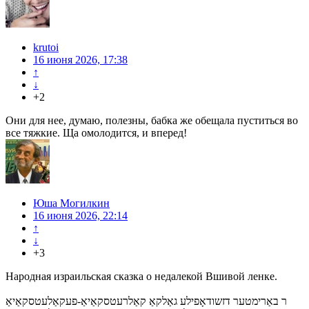
krutoi
16 июня 2026, 17:38
↑
↓
+2
Они для нее, думаю, полезны, бабка же обещала пуститься во
все тяжкие. Ща омолодится, и вперед!
Юша Могилкин
16 июня 2026, 22:14
↑
↓
+3
Народная израильская сказка о недалекой Вшивой ленке.
ר באַרימטער דזשודאָפילע גאַלקאַ קאַלרעטסקאַיאַ-פעקאַלעטסקאַיאַ