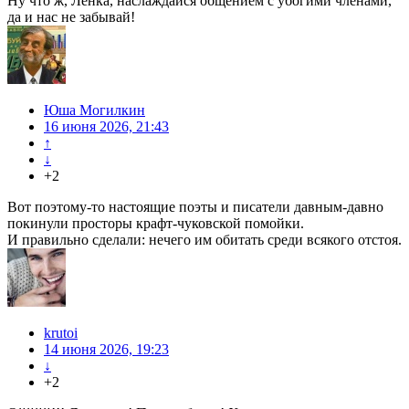
Ну что ж, Ленка, наслаждайся общением с убогими членами,
да и нас не забывай!
Юша Могилкин
16 июня 2026, 21:43
↑
↓
+2
Вот поэтому-то настоящие поэты и писатели давным-давно
покинули просторы крафт-чуковской помойки.
И правильно сделали: нечего им обитать среди всякого отстоя.
krutoi
14 июня 2026, 19:23
↓
+2