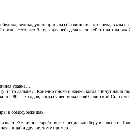
обедила, великодушно приняла её извинения, отогрела, взяла в с
после всего, что Ленуся для неё сделала, она ей отплатила та
личная удавка…
и что дальше?.. Конечно плохо и жалко, когда гибнут наши люд
 конца 80 — х годов, когда существовал ещё Советский Союз: чи
тиры в бомбоубежищах.
 признаёт её «личное еврейство». Специально беру в кавычки. То
ная гнида) и другие, тому пример.