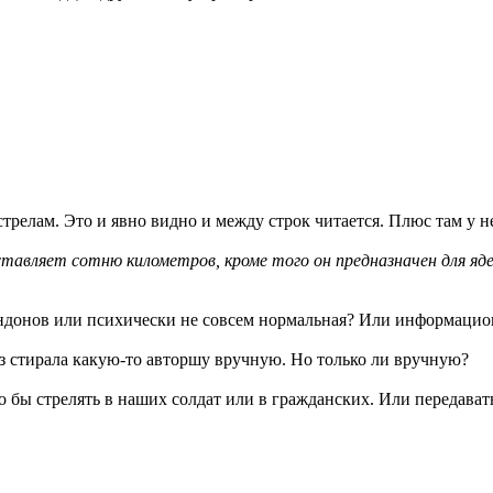
стрелам. Это и явно видно и между строк читается. Плюс там у
тавляет сотню километров, кроме того он предназначен для ядер
андонов или психически не совсем нормальная? Или информаци
раз стирала какую-то авторшу вручную. Но только ли вручную?
 бы стрелять в наших солдат или в гражданских. Или передават