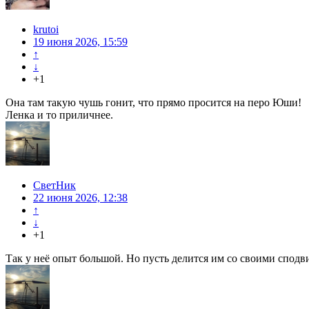
krutoi
19 июня 2026, 15:59
↑
↓
+1
Она там такую чушь гонит, что прямо просится на перо Юши!
Ленка и то приличнее.
СветНик
22 июня 2026, 12:38
↑
↓
+1
Так у неё опыт большой. Но пусть делится им со своими сподв