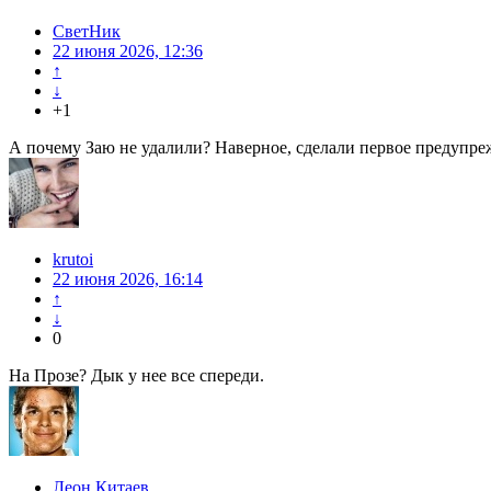
СветНик
22 июня 2026, 12:36
↑
↓
+1
А почему Заю не удалили? Наверное, сделали первое предупре
krutoi
22 июня 2026, 16:14
↑
↓
0
На Прозе? Дык у нее все спереди.
Леон Китаев