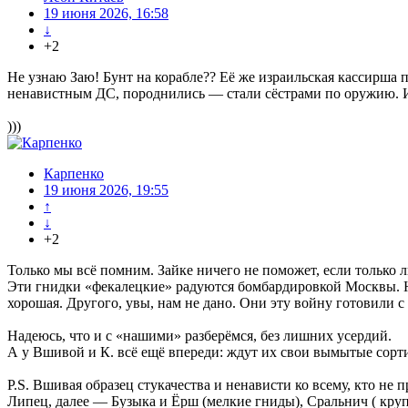
19 июня 2026, 16:58
↓
+2
Не узнаю Заю! Бунт на корабле?? Её же израильская кассирша п
ненавистным ДС, породнились — стали сёстрами по оружию. И 
)))
Карпенко
19 июня 2026, 19:55
↑
↓
+2
Только мы всё помним. Зайке ничего не поможет, если только 
Эти гнидки «фекалецкие» радуются бомбардировкой Москвы. Ну 
хорошая. Другого, увы, нам не дано. Они эту войну готовили с
Надеюсь, что и с «нашими» разберёмся, без лишних усердий.
А у Вшивой и К. всё ещё впереди: ждут их свои вымытые сор
P.S. Вшивая образец стукачества и ненависти ко всему, кто не
Липец, далее — Бузыка и Ёрш (мелкие гниды), Сральнич ( круп