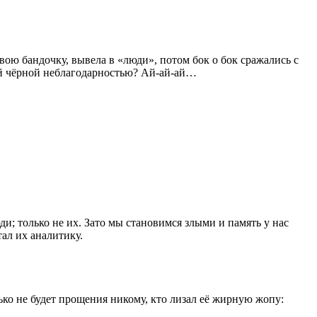
вою бандочку, вывела в «люди», потом бок о бок сражались с
кой чёрной неблагодарностью? Ай-ай-ай…
и; только не их. Зато мы становимся злыми и память у нас
тал их аналитику.
лько не будет прощения никому, кто лизал её жирную жопу: