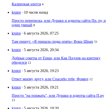
Калрецкая злится
4
krutoi
· 10 часов назад
Просто переписка, или Дураки и идиоты сайта Пр. ру, и
один умный
8
krutoi
· 6 августа 2026, 07:25
Там пишут: «Я пришла сюды опять» Воки Шрап
51
krutoi
· 5 августа 2026, 20:34
Добрые советы от Ерша, или Как Падлов на критику
обиделся
12
krutoi
· 5 августа 2026, 19:23
Ответ моему другу, или Спасибо тебе, Фомич
12
krutoi
· 5 августа 2026, 19:21
Просто "на поржать", или Дураки и идиоты сайта П.ру
15
krutoi
· 5 августа 2026, 19:20