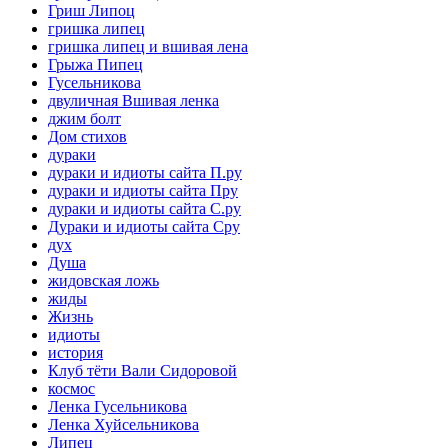
Гриш Липоц
гришка липец
гришка липец и вшивая лена
Грыжа Пипец
Гусельникова
двуличная Вшивая ленка
джим болт
Дом стихов
дураки
дураки и идиоты сайта П.ру
дураки и идиоты сайта Пру
дураки и идиоты сайта С.ру
Дураки и идиоты сайта Сру
дух
Душа
жидовская ложь
жиды
Жизнь
идиоты
история
Клуб тёти Вали Сидоровой
космос
Ленка Гусельникова
Ленка Хуйсельникова
Липец