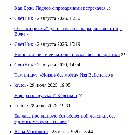
Как Ержь Падлов с прозарянами встречался
21
СветНик
· 2 августа 2026, 15:20
От "авторитета" до плагиатора: карьерная лестница
Ержа
7
СветНик
· 2 августа 2026, 15:19
Вшивая ленка и ее патологическая боязнь критики
27
СветНик
· 2 августа 2026, 14:04
Там пишут: «Жизнь без мозга» Изя Вайснегер
9
krutoi
· 29 июля 2026, 19:05
Ещё раз о "русской" Корецкой
29
krutoi
· 28 июля 2026, 19:31
Баллада про вшивую без обсценной лексики, без
единого матерного слова
11
Юша Могилкин
· 28 июля 2026, 18:44