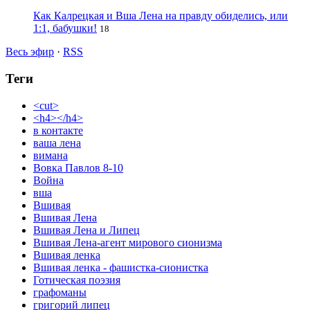
Как Калрецкая и Вша Лена на правду обиделись, или
1:1, бабушки!
18
Весь эфир
·
RSS
Теги
<cut>
<h4></h4>
в контакте
ваша лена
вимана
Вовка Павлов 8-10
Война
вша
Вшивая
Вшивая Лена
Вшивая Лена и Липец
Вшивая Лена-агент мирового сионизма
Вшивая ленка
Вшивая ленка - фашистка-сионистка
Готическая поэзия
графоманы
григорий липец