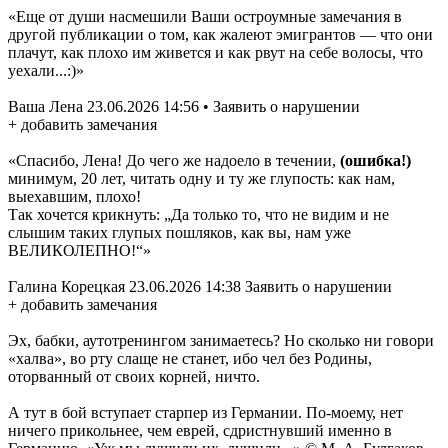
«Еще от души насмешили Ваши остроумные замечания в
другой публикации о том, как жалеют эмигрантов — что они
плачут, как плохо им живется и как рвут на себе волосы, что
уехали...:)»
Ваша Лена 23.06.2026 14:56 • Заявить о нарушении
+ добавить замечания
«Спасибо, Лена! До чего же надоело в течении,
(ошибка!)
минимум, 20 лет, читать одну и ту же глупость: как нам,
выехавшим, плохо!
Так хочется крикнуть: „Да только то, что не видим и не
слышим таких глупых пошляков, как вы, нам уже
ВЕЛИКОЛЕПНО!“»
Галина Корецкая 23.06.2026 14:38 Заявить о нарушении
+ добавить замечания
Эх, бабки, аутотренингом занимаетесь? Но сколько ни говори
«халва», во рту слаще не станет, ибо чел без Родины,
оторванный от своих корней, ничто.
А тут в бой вступает старпер из Германии. По-моему, нет
ничего прикольнее, чем еврей, сдристнувший именно в