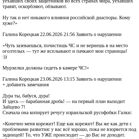
уехавших своих защитников во всех странах мира, уехавших
травят, оскорбляют, обзывают.
Ну так и нет никакого влияния российской диаспоры. Кому
хуже?»
Галина Корецкая 22.06.2026 21:56 Заявить о нарушении
«Чуть зазеваешься, почистишь ЧС и не вернешь в на место
оголтелых — тут же всплывают и пачкают мои страницы!
:))
Мурзилки должны сидеть в камере ЧС!»
Галина Корецкая 23.06.2026 13:15 Заявить о нарушении
+ добавить замечания
Дура ты, бабуся, дура!
И здесь — барабанная дробь! — на первый план выходит
Зайцево 7!
Сначала она копирует речугу израильской русофобки Галки:
«Конечно меня корежит! Еще как корежит! Вы же как дети с
проблемами развития: у вас всё хорошо, пока не взорвется под
задницей! То, что УЖЕ происходит — до Вас не доходит.