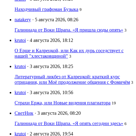
Находчивый графоман Бузыка
9
natakery
· 5 августа 2026, 08:26
Галиниада от Воки Шрапа. «Я пришла сюды опять»
3
krutoi
· 4 августа 2026, 18:12
О Ерше и Калрецкой, или Как их дурь соседствует с
нашей "хлестаковщиной"
3
krutoi
· 3 августа 2026, 18:25
Литературный ликбез от Калрецкой: краткий курс
отрицания, или Моё продолжение общения с Фомичём
3
krutoi
· 3 августа 2026, 10:56
Страхи Ержа, или Новые видения плагиатора
19
СветНик
· 3 августа 2026, 08:20
Галиниада от Воки Шрапа. «Я опять сегодни здесь»
6
krutoi
· 2 августа 2026, 19:54