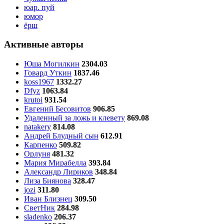
юар. пуй
юмор
ёрш
Активные авторы
Юша Могилкин
2304.03
Говард Уткин
1837.46
koss1967
1332.27
Dfyz
1063.84
krutoi
931.54
Евгений Бесовитов
906.85
Удаленный за ложь и клевету
869.08
natakery
814.08
Андрей Блудный сын
612.91
Карпенко
509.82
Орлуня
481.32
Мария Мирабелла
393.84
Александр Лириков
348.84
Лиза Биянова
328.47
jozi
311.80
Иван Близнец
309.50
СветНик
284.98
sladenko
206.37