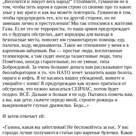
„Веселится и ликует весь народ!“ ©Поймите, гуманизм не в
том, чтобы петь хором в одном строю со своими про то какие
злые у вас враги и как вы можете повторить. Гуманизм в том,
чтобы предупредить тех, кто на другой стороне, но не
замешан лично в преступлении! Мы так относимся к жителям
Газы. Если это не террористы, то наша армия предупреждает
их о будущих обстрелах, дает коридоры для выхода в
безопасные места, пивозит им гуманитарную помощь: еду,
палатки, воду, медикаменты. Такое же отношение у меня и к
карпенкам-зайцевым. Вы — простые люди, воспитанные
телевизором, а там сидят иногда талантливые люди, типа
Помётова, иногда старательные, но не умные, типа
Боброедовой. За очень большие деньги вам рассказывают про
биолаборатории и то, что НАТО хочет захватить ваши болота,
овраги и нефть. Я не касаюсь ваших убеждений, живите и
умирайте с ними! Я предупреждаю как нужно прятаться от
обстрелов, что нужно запасаться СЕЙЧАС, потом будет
поздно. ВСЁ. Дальше и больше я не иду. Пытаюсь помочь вам,
а вы, как дети, скачете передо мной, строите рожицы и
выкрикиваете глупые дразнилки. Беда...»
И затем отвечает ей:
«Галина, какая вы заботливая! Не беспокойтесь за нас. У вас
гораздо лучше получаются статьи про вареные булочки. Какое