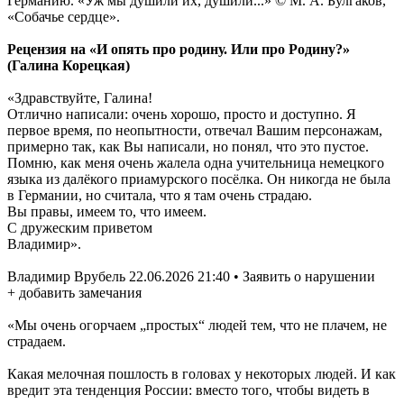
Германию. «Уж мы душили их, душили...» © М. А. Булгаков,
«Собачье сердце».
Рецензия на «И опять про родину. Или про Родину?»
(Галина Корецкая)
«Здравствуйте, Галина!
Отлично написали: очень хорошо, просто и доступно. Я
первое время, по неопытности, отвечал Вашим персонажам,
примерно так, как Вы написали, но понял, что это пустое.
Помню, как меня очень жалела одна учительница немецкого
языка из далёкого приамурского посёлка. Он никогда не была
в Германии, но считала, что я там очень страдаю.
Вы правы, имеем то, что имеем.
С дружеским приветом
Владимир».
Владимир Врубель 22.06.2026 21:40 • Заявить о нарушении
+ добавить замечания
«Мы очень огорчаем „простых“ людей тем, что не плачем, не
страдаем.
Какая мелочная пошлость в головах у некоторых людей. И как
вредит эта тенденция России: вместо того, чтобы видеть в