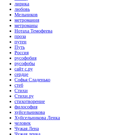
лирика
любовь
Мельников
метромания
метроманы
Нотаха Темофеева
проза
путен
Путь
Россия
русофобия
русофобы
сайт с.ру
сердце
Софья Сладенько
стеб
Стихи
Стихи.ру
стихотворение
философия
хуйсельникова
Хуйсельникова Ленка
человек
Чужая Лена
Чужая ленка