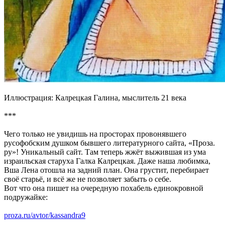
Иллюстрация: Калрецкая Галина, мыслитель 21 века
***
Чего только не увидишь на просторах провонявшего
русофобским душком бывшего литературного сайта, «Проза.
ру»! Уникальный сайт. Там теперь жжёт выжившая из ума
израильская старуха Галка Калрецкая. Даже наша любимка,
Вша Лена отошла на задний план. Она грустит, перебирает
своё старьё, и всё же не позволяет забыть о себе.
Вот что она пишет на очередную похабель единокровной
подружайке:
proza.ru/avtor/kassandra9