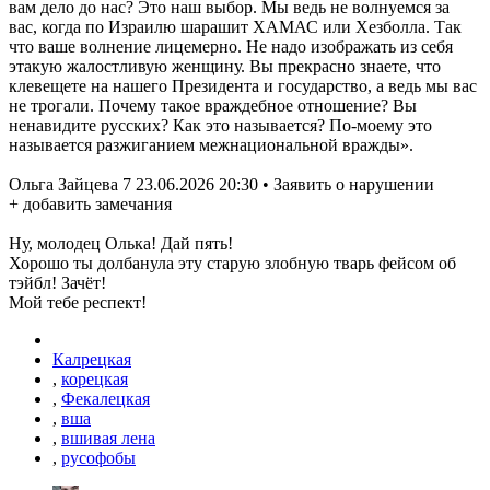
вам дело до нас? Это наш выбор. Мы ведь не волнуемся за
вас, когда по Израилю шарашит ХАМАС или Хезболла. Так
что ваше волнение лицемерно. Не надо изображать из себя
этакую жалостливую женщину. Вы прекрасно знаете, что
клевещете на нашего Президента и государство, а ведь мы вас
не трогали. Почему такое враждебное отношение? Вы
ненавидите русских? Как это называется? По-моему это
называется разжиганием межнациональной вражды».
Ольга Зайцева 7 23.06.2026 20:30 • Заявить о нарушении
+ добавить замечания
Ну, молодец Олька! Дай пять!
Хорошо ты долбанула эту старую злобную тварь фейсом об
тэйбл! Зачёт!
Мой тебе респект!
Калрецкая
,
корецкая
,
Фекалецкая
,
вша
,
вшивая лена
,
русофобы