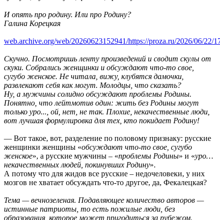
И опять про родину. Или про Родину?
Галина Корецкая
web.archive.org/web/20260623152941/https://proza.ru/2026/06/22/1
Скучно. Посмотришь ленту произведений и сводит скулы от
скуки. Собрались женщинки и обсуждают что-то свое,
сугубо женское. Не читала, вижу, клубятся дамочки,
развлекают себя как могут. Молодцы, что сказать?
Ну, а мужчины солидно обсуждают проблемы Родины.
Понятно, что лейтмотив один: жить без Родины могут
только уро..., ой, нет, не так. Плохие, некачественные люди,
вот лучшая формулировка для тех, кто покидает Родину!
— Вот такое, вот, разделение по половому признаку: русские
женщинки женщины «
обсуждают что-то свое, сугубо
женское
», а русские мужчины – «
проблемы Родины
» и «
уро…
некачественных людей, покинувших Родину
».
А потому что для жидов все русские – недочеловеки, у них
мозгов не хватает обсуждать что-то другое, да, Фекалецкая?
Тема — вечнозеленая. Подавляющее количество авторов —
истинные патриоты, то есть пожилые люди, без
образования, которое может пригодиться за рубежом.