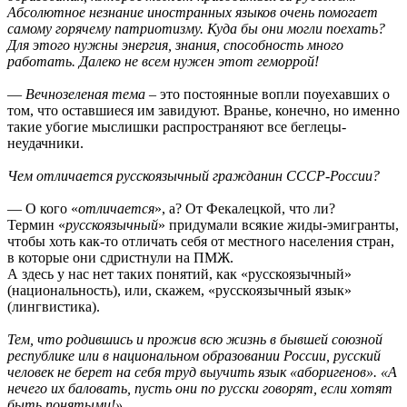
Абсолютное незнание иностранных языков очень помогает
самому горячему патриотизму. Куда бы они могли поехать?
Для этого нужны энергия, знания, способность много
работать. Далеко не всем нужен этот геморрой!
—
Вечнозеленая тема
– это постоянные вопли поуехавших о
том, что оставшиеся им завидуют. Вранье, конечно, но именно
такие убогие мыслишки распространяют все беглецы-
неудачники.
Чем отличается русскоязычный гражданин СССР-России?
— О кого «
отличается
», а? От Фекалецкой, что ли?
Термин «
русскоязычный
» придумали всякие жиды-эмигранты,
чтобы хоть как-то отличать себя от местного населения стран,
в которые они сдристнули на ПМЖ.
А здесь у нас нет таких понятий, как «русскоязычный»
(национальность), или, скажем, «русскоязычный язык»
(лингвистика).
Тем, что родившись и прожив всю жизнь в бывшей союзной
республике или в национальном образовании России, русский
человек не берет на себя труд выучить язык «аборигенов». «А
нечего их баловать, пусть они по русски говорят, если хотят
быть понятыми!»