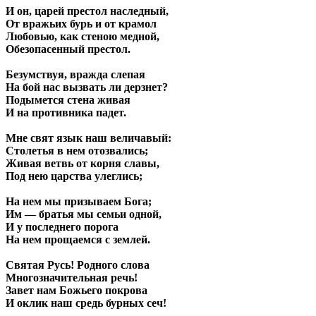
И он, царей престол наследный,
От вражьих бурь и от крамол
Любовью, как стеною медной,
Обезопасенный престол.
Безумствуя, вражда слепая
На бой нас вызвать ли дерзнет?
Подымется стена живая
И на противника падет.
Мне свят язык наш величавый:
Столетья в нем отозвались;
Живая ветвь от корня славы,
Под нею царства улеглись;
На нем мы призываем Бога;
Им — братья мы семьи одной,
И у последнего порога
На нем прощаемся с землей.
Святая Русь! Родного слова
Многозначительная речь!
Завет нам Божьего покрова
И оклик наш средь бурных сеч!