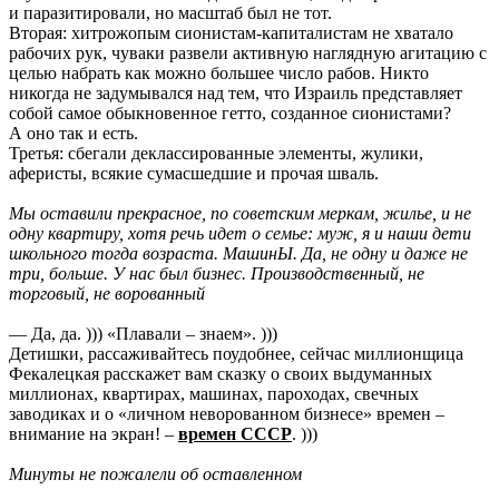
и паразитировали, но масштаб был не тот.
Вторая: хитрожопым сионистам-капиталистам не хватало
рабочих рук, чуваки развели активную наглядную агитацию с
целью набрать как можно большее число рабов. Никто
никогда не задумывался над тем, что Израиль представляет
собой самое обыкновенное гетто, созданное сионистами?
А оно так и есть.
Третья: сбегали деклассированные элементы, жулики,
аферисты, всякие сумасшедшие и прочая шваль.
Мы оставили прекрасное, по советским меркам, жилье, и не
одну квартиру, хотя речь идет о семье: муж, я и наши дети
школьного тогда возраста. МашинЫ. Да, не одну и даже не
три, больше. У нас был бизнес. Производственный, не
торговый, не ворованный
— Да, да. ))) «Плавали – знаем». )))
Детишки, рассаживайтесь поудобнее, сейчас миллионщица
Фекалецкая расскажет вам сказку о своих выдуманных
миллионах, квартирах, машинах, пароходах, свечных
заводиках и о «личном неворованном бизнесе» времен –
внимание на экран! –
времен СССР
. )))
Минуты не пожалели об оставленном