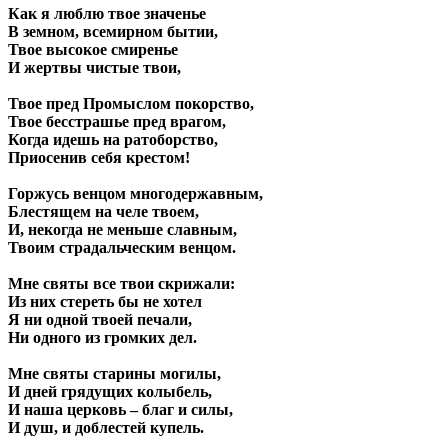
Как я люблю твое значенье
В земном, всемирном бытии,
Твое высокое смиренье
И жертвы чистые твои,
Твое пред Промыслом покорство,
Твое бесстрашье пред врагом,
Когда идешь на ратоборство,
Приосенив себя крестом!
Горжусь венцом многодержавным,
Блестящем на челе твоем,
И, некогда не меньше славным,
Твоим страдальческим венцом.
Мне святы все твои скрижали:
Из них стереть бы не хотел
Я ни одной твоей печали,
Ни одного из громких дел.
Мне святы старины могилы,
И дней грядущих колыбель,
И наша церковь – благ и силы,
И душ, и доблестей купель.