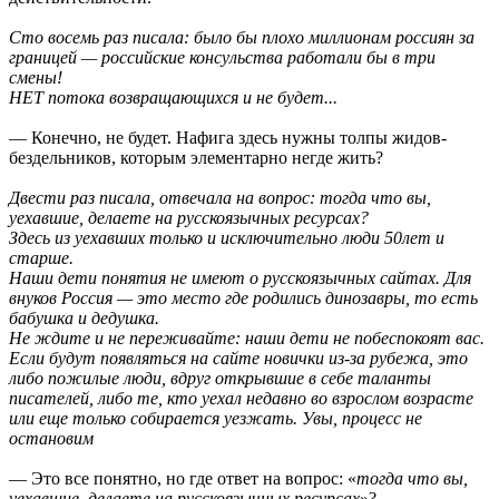
Сто восемь раз писала: было бы плохо миллионам россиян за
границей — российские консульства работали бы в три
смены!
НЕТ потока возвращающихся и не будет...
— Конечно, не будет. Нафига здесь нужны толпы жидов-
бездельников, которым элементарно негде жить?
Двести раз писала, отвечала на вопрос: тогда что вы,
уехавшие, делаете на русскоязычных ресурсах?
Здесь из уехавших только и исключительно люди 50лет и
старше.
Наши дети понятия не имеют о русскоязычных сайтах. Для
внуков Россия — это место где родились динозавры, то есть
бабушка и дедушка.
Не ждите и не переживайте: наши дети не побеспокоят вас.
Если будут появляться на сайте новички из-за рубежа, это
либо пожилые люди, вдруг открывшие в себе таланты
писателей, либо те, кто уехал недавно во взрослом возрасте
или еще только собирается уезжать. Увы, процесс не
остановим
— Это все понятно, но где ответ на вопрос: «
тогда что вы,
уехавшие, делаете на русскоязычных ресурсах
»?