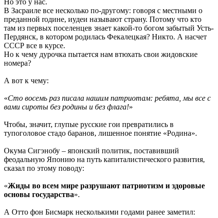
Но это у нас.
В Засраиле все несколько по-другому: говоря с местными о
преданной rодине, иудеи называют страну. Потому что кто
там из первых поселенцев знает какой-то богом забытый Усть-
Пердянск, в котором родилась Фекалецкая? Никто. А насчет
СССР все в курсе.
Но к чему дурочка пытается нам втюхать свои жидовские
номера?
А вот к чему:
«
Сто восемь раз писала нашим патриотам: ребята, мы все с
вами сироты без родины и без флага!
»
Чтобы, значит, глупые русские гои превратились в
тупоголовое стадо баранов, лишенное понятие «Родина».
Окума Сигэнобу – японский политик, поставивший
феодальную Японию на путь капиталистического развития,
сказал по этому поводу:
«
Жиды во всем мире разрушают патриотизм и здоровые
основы государства
».
А Отто фон Бисмарк несколькими годами ранее заметил: