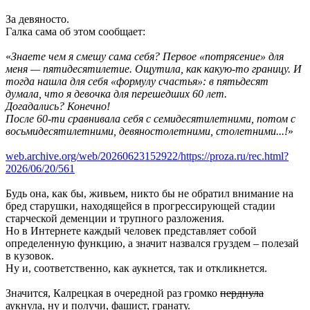
За девяносто.
Галка сама об этом сообщает:
«
Знаете чем я смешу сама себя? Первое «потрясение» для
меня — пятидесятилетие. Ощутила, как какую-то границу. И
тогда нашла для себя «формулу счастья»: в пятьдесят
думала, что я девочка для перешедших 60 лет.
Догадались? Конечно!
После 60-ти сравнивала себя с семидесятилетними, потом с
восьмидесятилетними, девяностолетними, столетними...!
»
web.archive.org/web/20260623152922/https://proza.ru/rec.html?
2026/06/20/561
Будь она, как бы, живьем, никто бы не обратил внимание на
бред старушки, находящейся в прогрессирующей стадии
старческой деменции и трупного разложения.
Но в Интернете каждый человек представляет собой
определенную функцию, а значит назвался груздем – полезай
в кузовок.
Ну и, соответственно, как аукнется, так и откликнется.
Значится, Калрецкая в очередной раз громко
перднула
аукнула, ну и получи, фашист, гранату.