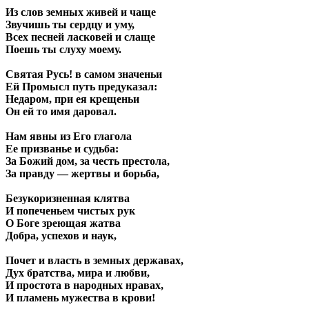
Из слов земных живей и чаще
Звучишь ты сердцу и уму,
Всех песней ласковей и слаще
Поешь ты слуху моему.
Святая Русь! в самом значеньи
Ей Промысл путь предуказал:
Недаром, при ея крещеньи
Он ей то имя даровал.
Нам явны из Его глагола
Ее призванье и судьба:
За Божий дом, за честь престола,
За правду — жертвы и борьба,
Безукоризненная клятва
И попеченьем чистых рук
О Боге зреющая жатва
Добра, успехов и наук,
Почет и власть в земных державах,
Дух братства, мира и любви,
И простота в народных нравах,
И пламень мужества в крови!