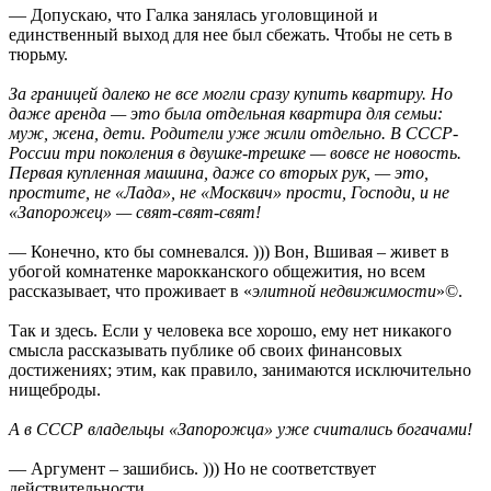
— Допускаю, что Галка занялась уголовщиной и
единственный выход для нее был сбежать. Чтобы не сеть в
тюрьму.
За границей далеко не все могли сразу купить квартиру. Но
даже аренда — это была отдельная квартира для семьи:
муж, жена, дети. Родители уже жили отдельно. В СССР-
России три поколения в двушке-трешке — вовсе не новость.
Первая купленная машина, даже со вторых рук, — это,
простите, не «Лада», не «Москвич» прости, Господи, и не
«Запорожец» — свят-свят-свят!
— Конечно, кто бы сомневался. ))) Вон, Вшивая – живет в
убогой комнатенке марокканского общежития, но всем
рассказывает, что проживает в «
элитной недвижимости
»©.
Так и здесь. Если у человека все хорошо, ему нет никакого
смысла рассказывать публике об своих финансовых
достижениях; этим, как правило, занимаются исключительно
нищеброды.
А в СССР владельцы «Запорожца» уже считались богачами!
— Аргумент – зашибись. ))) Но не соответствует
действительности.