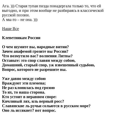
Ага. ))) Старая тупая пизда понадергала только то, что ей
выгодно, и при этом вообще не разбираясь в классической
русской поэзии.
А мы-то – не она. )))
Наше Все
Клеветникам России
О чем шумите вы, народные витии?
Зачем анафемой грозите вы России?
Что возмутило вас? волнения Литвы?
Оставьте: это спор славян между собою,
Домашний, старый спор, уж взвешенный судьбою,
Вопрос, которого не разрешите вы.
Уже давно между собою
Враждуют эти племена;
Не раз клонилась под грозою
То их, то наша сторона.
Кто устоит в неравном споре:
Кичливый лях, иль верный росс?
Славянские ль ручьи сольются в русском море?
Оно ль иссякнет? вот вопрос.