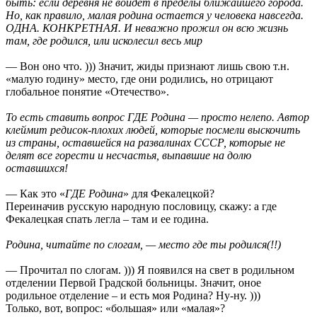
быть: если деревня не войдет в пределы ближайшего города.
Но, как правило, малая родина остается у человека навсегда.
ОДНА. КОНКРЕТНАЯ. И неважно прожил он всю жизнь
там, где родился, или исколесил весь мир
— Вон оно что. ))) Значит, жиды признают лишь свою т.н.
«малую rодину» место, где они родились, но отрицают
глобальное понятие «Отечество».
То есть ставить вопрос ГДЕ Родина — просто нелепо. Автор
клеймит редисок-плохих людей, которые посмели выскочить
из страны, оставшейся на развалинах СССР, которые не
делят все горести и несчастья, выпавшие на долю
оставшихся!
— Как это «
ГДЕ Родина
» для Фекалецкой?
Переиначив русскую народную пословицу, скажу: а где
Фекалецкая спать легла – там и ее rодина.
Родина, читайте по слогам, — место где ты родился(!!)
— Прочитал по слогам. ))) Я появился на свет в родильном
отделении Первой Градской больницы. Значит, оное
родильное отделение – и есть моя Родина? Ну-ну. )))
Только, вот, вопрос: «большая» или «малая»?