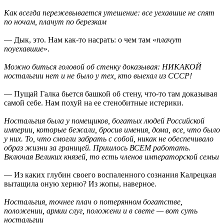
Как всегда пережевывается утешение: все уехавшие не спят
по ночам, плачут по березкам
— Дык, это. Нам как-то насрать: о чем там «
плачут
поуехавшие
».
Можно биться головой об стенку доказывая: НИКАКОЙ
ностальгии нет и не было у тех, кто выехал из СССР!
— Пущай Галка бьется башкой об стену, что-то там доказывая
самой себе. Нам похуй на ее стенобитные истерики.
Ностальгия была у помещиков, богатых людей Российской
империи, которые бежали, бросив имения, дома, все, что было
у них. То, что смогли забрать с собой, никак не обеспечивало
образ жизни за границей. Пришлось ВСЕМ работать.
Включая Великих князей, то есть членов императорской семьи
— Из каких глубин своего воспаленного сознания Калрецкая
вытащила оную херню? Из жопы, наверное.
Ностальгия, точнее плач о потерянном богатстве,
положении, армии слуг, положени и в свете — вот суть
ностальгии