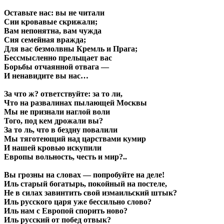
Оставьте нас: вы не читали
Сии кровавые скрижали;
Вам непонятна, вам чужда
Сия семейная вражда;
Для вас безмолвны Кремль и Прага;
Бессмысленно прельщает вас
Борьбы отчаянной отвага —
И ненавидите вы нас…
За что ж? ответствуйте: за то ли,
Что на развалинах пылающей Москвы
Мы не признали наглой воли
Того, под кем дрожали вы?
За то ль, что в бездну повалили
Мы тяготеющий над царствами кумир
И нашей кровью искупили
Европы вольность, честь и мир?..
Вы грозны на словах — попробуйте на деле!
Иль старый богатырь, покойный на постеле,
Не в силах завинтить свой измаильский штык?
Иль русского царя уже бессильно слово?
Иль нам с Европой спорить ново?
Иль русский от побед отвык?