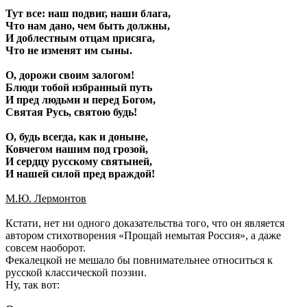
Тут все: наш подвиг, наши блага,
Что нам дано, чем быть должны,
И доблестным отцам присяга,
Что не изменят им сыны.
О, дорожи своим залогом!
Блюди тобой избранный путь
И пред людьми и перед Богом,
Святая Русь, святою будь!
О, будь всегда, как и доныне,
Ковчегом нашим под грозой,
И сердцу русскому святыней,
И нашей силой пред враждой!
М.Ю. Лермонтов
Кстати, нет ни одного доказательства того, что он является
автором стихотворения «Прощай немытая Россия», а даже
совсем наоборот.
Фекалецкой не мешало бы повнимательнее относиться к
русской классической поэзии.
Ну, так вот: