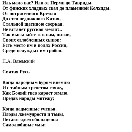
Иль мало нас? Или от Перми до Тавриды,
От финских хладных скал до пламенной Колхиды,
От потрясенного Кремля
До стен недвижного Китая,
Стальной щетиною сверкая,
Не встанет русская земля?..
Так высылайте ж к нам, витии,
Своих озлобленных сынов:
Есть место им в полях России,
Среди нечуждых им гробов.
П.А. Вяземский
Святая Русь
Когда народным бурям внемлю
И с тайным трепетом гляжу,
Как Божий гнев карает землю,
Предав народы мятежу;
Когда надменные ученья,
Плоды лжемудрости и тьмы,
Питают ядом обольщенья
Самолюбивые умы;