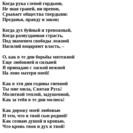
Когда рука слепой гордыни,
Не зная граней, ни препон,
Срывает общества твердыни:
Преданья, правду и закон;
Когда дух буйный и тревожный,
Когда разнузданная страсть,
Под знаменем свободы ложной
Насилий воцаряют власть, –
О, как в те дни борьбы мятежной
Еще любовней и сильней
Я припадаю с лаской нежной
На лоно матери моей!
Как в эти дни годины гневной
Ты мне мила, Святая Русь!
Молитвой теплой, задушевной,
Как за тебя в те дни молюсь!
Как дорожу моей любовью
И тем, что я твой сын родной!
Как сознаю душой и кровью,
Что кровь твоя и дух я твой!