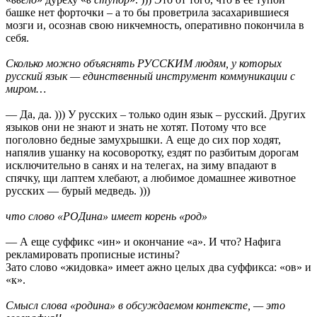
башке нет форточки – а то бы проветрила засахарившиеся
мозги и, осознав свою никчемность, оперативно покончила в
себя.
Сколько можно объяснять РУССКИМ людям, у которых
русский язык — единственный инструмент коммуникации с
миром…
— Да, да. ))) У русских – только один язык – русский. Других
языков они не знают и знать не хотят. Потому что все
поголовно бедные замухрышки. А еще до сих пор ходят,
напялив ушанку на косоворотку, ездят по разбитым дорогам
исключительно в санях и на телегах, на зиму впадают в
спячку, щи лаптем хлебают, а любимое домашнее животное
русских — бурый медведь. )))
что слово «РОДина» имеет корень «род»
— А еще суффикс «ин» и окончание «а». И что? Нафига
рекламировать прописные истины?
Зато слово «жидовка» имеет ажно целых два суффикса: «ов» и
«к».
Смысл слова «родина» в обсуждаемом контексте, — это