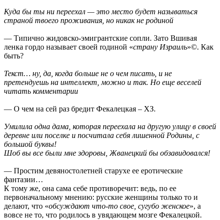
Куда бы ты ни переехал — это место будет называться
страной твоего проживания, но никак не родиной
— Типично жидовско-эмигрантские сопли. Зато Вшивая
ленка гордо называет своей rодиной «
страну Израиль
»©. Как
быть?
Текст… ну, да, когда больше не о чем писать, и не
претендуешь на интеллект, можно и так. Но еще веселей
читать комментарии
— О чем на сей раз бредит Фекалецкая – ХЗ.
Умилила одна дама, которая переехала на другую улицу в своей
деревне или поселке и посчитала себя лишенной Родины, с
большой буквы!
Шоб вы все были мне здоровы, Жванецкий бы обзавидовался!
— Простим девяностолетней старухе ее еротические
фантазии…
К тому же, она сама себе противоречит: ведь, по ее
первоначальному мнению: русские женщины только то и
делают, что «
обсуждают что-то свое, сугубо женское
», а
вовсе не то, что родилось в увядающем мозге Фекалецкой.