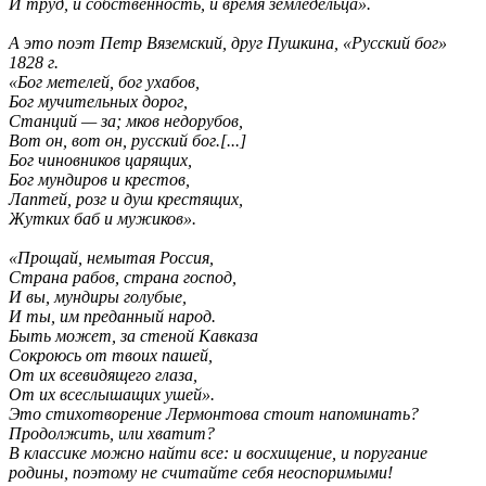
И труд, и собственность, и время земледельца».
А это поэт Петр Вяземский, друг Пушкина, «Русский бог»
1828 г.
«Бог метелей, бог ухабов,
Бог мучительных дорог,
Станций — за; мков недорубов,
Вот он, вот он, русский бог.[...]
Бог чиновников царящих,
Бог мундиров и крестов,
Лаптей, розг и душ крестящих,
Жутких баб и мужиков».
«Прощай, немытая Россия,
Страна рабов, страна господ,
И вы, мундиры голубые,
И ты, им преданный народ.
Быть может, за стеной Кавказа
Сокроюсь от твоих пашей,
От их всевидящего глаза,
От их всеслышащих ушей».
Это стихотворение Лермонтова стоит напоминать?
Продолжить, или хватит?
В классике можно найти все: и восхищение, и поругание
родины, поэтому не считайте себя неоспоримыми!