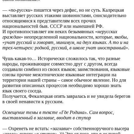
— «
по-русски
» пишется через дефис, но не суть. Калрецкая
выставляет русских этакими шовинистами, снисходительно
относящимися к представителям всех прочих
национальностей быв. СССР или нынешней РФ.
И противопоставляет им неких безымянных «
нерусских
граждан
» неопределенной национальности, которые, якобы,
«
учат русский и говорят, минимум, на двух языках. А то и на
трех-четырех: родной, русский, в школе учат иностранный
».
Чушь какая-то… Исторически сложилось так, что разные
народы, проживающие совместно друг с другом, всегда
создавали симбиоз из своих языков; заимствования, языковые
союзы прочие межэтнические языковые интеграции на
территории нашей страны – самое обычное явление. Но для
развития описанных процессов необходимо хорошо знать
язык своего соседа.
Получается, Фекалецкая опять завралась и не увидела берегов
в своей ненависти к русским.
Освещение темы в тексте «Где Родина». Сам вопрос,
выставленный в заглавие, вводит в ступор
— Охренеть не встать: «
заглавие
» собственноручного высера
«
ввело
» дуреху «
в ступор
». ))) Это от того, что в ее тупой