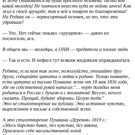
И легче становится на душе простого человека: он-то вон
какой молодец! Не помчался невесть куда не пойми зачем! Как
жил в своей хрущобе, так в ней и помрет во благовремении!
На Родине он — первосортный человек, не то, что эти
удравшие!
— Упс. Нет сейчас никакх «хрущевок» — давно их
посносили, ага.
В общем мы — молодцы, а ОНИ — предатели и плохие люди
— Так и есть. И нефига тут всяким жидовкам оправдываться.
Ребята, если вам так легче, пожалуйста, утешайте друг
друга, собирайте цитаты о любви к родине. Только помните,
есть цитата из письма Пушкина жене от 18 мая 1836 года,
где он собственной рукой написал:"… черт догадал меня
родиться в России с душою и с талантом! Весело, нечего
сказать. Прощай, будьте здоровы. Целую тебя."
Это не стихотворение на публику. Это истинное чувство,
выраженное в письме к собственной жене.
А это стихотворение Пушкина «Деревня» 1819 г.:
«Здесь барство дикое, без чувства, без закона,
Присвоило себе насильственной лозой