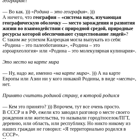
география!!
— Во как. ))) «
Родина – это география
». )))
А ничего, что
география – «система наук, изучающая
географическую оболочку — место зарождения и развития
жизни во взаимодействии с природной средой, природные
ресурсы которой обеспечивают существование людей»
?
С таким же успехом Калрецкая могла выпукать из себя:
«Родина – это палеоботаника», «Родина – это
аэроархеология» или «Родина – это молекулярная кулинария».
Это место на карте мира
— Ну, надо же, именно «
на карте мира
». ))) А на карте
Европы или Азии ни у кого никакой Родины, в виде «
места
»,
нет.
Принято считать родиной страну, в которой родился
— Кем это принято? ))) Впрочем, тут все очень просто.
В СССР и в РФ, ежели кто заводил разговор о месте своего
рождения или жительства, то называли город/поселок/ПГТ,
деревню, или область, или республику. Но никто никому из
наших граждан не говорил: «Я территориально родился в
СССР».