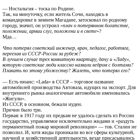
— Ностальгия – тоска по Родине.
Так, на минуточку, если житель Сочи, находясь в
командировке в зимнем Магадане, затосковал по родному
городу, значит, он устроил «
плач о потерянном богатстве,
положении, армии слуг, положени и в свете
»?
Мда…
Что потерял советский инженер, врач, педагог, работяга,
переехав из СССР-России за рубеж?
В лучшем случае трех комнатную квартиру, дачу и «Ладу»,
которую советские люди классно назвали ведром с болтами?
Плакать по этому убожеству? Жалеть, что потерял его?
— Есть нюанс: «Lada» в СССР – торговое название
автомобилей производства Автоваза, идущих на экспорт. Для
внутреннего рынка аналогичные автомобили именовались
«Жигули».
Из СССР, в основном, бежали иудеи.
Причин было три.
Первая: в 1917 году их предкам не удалось сделать из России
государство, управляемое исключительно жидами и «раздуть
перманентный пожар мировой революции» — тов. Сталин не
позволил. И, хотя жиды проникали во все сферы культурной,
научной и хозяйственной деятельности, везде присасывались