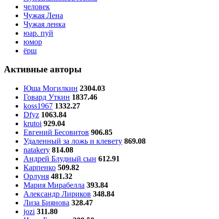
человек
Чужая Лена
Чужая ленка
юар. пуй
юмор
ёрш
Активные авторы
Юша Могилкин
2304.03
Говард Уткин
1837.46
koss1967
1332.27
Dfyz
1063.84
krutoi
929.04
Евгений Бесовитов
906.85
Удаленный за ложь и клевету
869.08
natakery
814.08
Андрей Блудный сын
612.91
Карпенко
509.82
Орлуня
481.32
Мария Мирабелла
393.84
Александр Лириков
348.84
Лиза Биянова
328.47
jozi
311.80