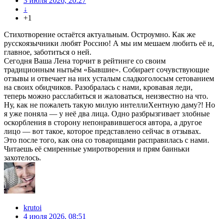
3 июля 2026, 20:27
↓
+1
Стихотворение остаётся актуальным. Остроумно. Как же
русскоязычники любят Россию! А мы им мешаем любить её и,
главное, заботиться о ней.
Сегодня Ваша Лена торчит в рейтинге со своим
традиционным нытьём «Бывшие». Собирает сочувствующие
отзывы и отвечает на них усталым сладкоголосым сетованием
на своих обидчиков. Разобралась с нами, кровавая леди,
теперь можно расслабиться и жаловаться, неизвестно на что.
Ну, как не пожалеть такую милую интеллиХентную даму?! Но
я уже поняла — у неё два лица. Одно разбрызгивает злобные
оскорбления в сторону непонравившегося автора, а другое
лицо — вот такое, которое представлено сейчас в отзывах.
Это после того, как она со товарищами расправилась с нами.
Читаешь её смиренные умиротворения и прям баиньки
захотелось.
krutoi
4 июля 2026, 08:51