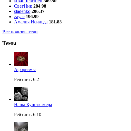
Иван Близнец
309.50
СветНик
284.98
sladenko
206.37
zayac
196.99
Амалия Исильда
181.83
Все пользователи
Темы
Aфоризмы
Рейтинг: 6.21
Наша Кунсткамера
Рейтинг: 6.10