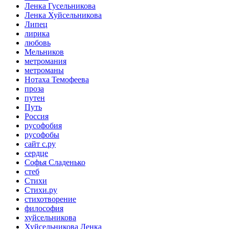
Ленка Гусельникова
Ленка Хуйсельникова
Липец
лирика
любовь
Мельников
метромания
метроманы
Нотаха Темофеева
проза
путен
Путь
Россия
русофобия
русофобы
сайт с.ру
сердце
Софья Сладенько
стеб
Стихи
Стихи.ру
стихотворение
философия
хуйсельникова
Хуйсельникова Ленка