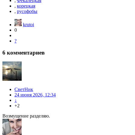
,
Фекалецкая
,
корецкая
,
русофобы
krutoi
0
?
6
комментариев
СветНик
24 июня 2026, 12:34
↓
+2
Возмущение разделяю.