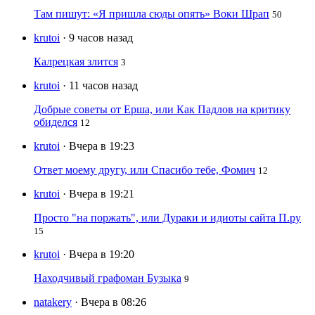
Там пишут: «Я пришла сюды опять» Воки Шрап
50
krutoi
· 9 часов назад
Калрецкая злится
3
krutoi
· 11 часов назад
Добрые советы от Ерша, или Как Падлов на критику
обиделся
12
krutoi
· Вчера в 19:23
Ответ моему другу, или Спасибо тебе, Фомич
12
krutoi
· Вчера в 19:21
Просто "на поржать", или Дураки и идиоты сайта П.ру
15
krutoi
· Вчера в 19:20
Находчивый графоман Бузыка
9
natakery
· Вчера в 08:26