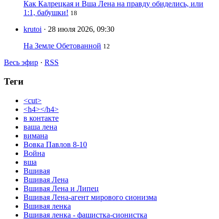
Как Калрецкая и Вша Лена на правду обиделись, или
1:1, бабушки!
18
krutoi
· 28 июля 2026, 09:30
На Земле Обетованной
12
Весь эфир
·
RSS
Теги
<cut>
<h4></h4>
в контакте
ваша лена
вимана
Вовка Павлов 8-10
Война
вша
Вшивая
Вшивая Лена
Вшивая Лена и Липец
Вшивая Лена-агент мирового сионизма
Вшивая ленка
Вшивая ленка - фашистка-сионистка