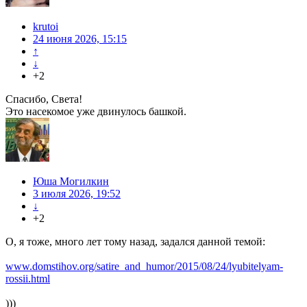
krutoi
24 июня 2026, 15:15
↑
↓
+2
Спасибо, Света!
Это насекомое уже двинулось башкой.
Юша Могилкин
3 июля 2026, 19:52
↓
+2
О, я тоже, много лет тому назад, задался данной темой:
www.domstihov.org/satire_and_humor/2015/08/24/lyubitelyam-
rossii.html
)))