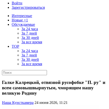
Войти
Зарегистрироваться
Интересные
Новые +1
Обсуждаемые
За 24 часа
За 7 дней
За 30 дней
За все время
TOP
За 24 часа
За 7 дней
За 30 дней
За все время
Галке Калрецкой, отвязной русофобке "П. ру" и
всем самовышвырнутым, чморящим нашу
великую Родину
Наша Кунсткамера
24 июня 2026, 11:21