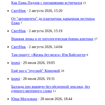
Как Ержь Падлов с прозарянами встречался
21
СветНик
· 2 августа 2026, 15:20
От "авторитета" до плагиатора: карьерная лестница
Ержа
7
СветНик
· 2 августа 2026, 15:19
Вшивая ленка и ее патологическая боязнь критики
27
СветНик
· 2 августа 2026, 14:04
Там пишут: «Жизнь без мозга» Изя Вайснегер
9
krutoi
· 29 июля 2026, 19:05
Ещё раз о "русской" Корецкой
29
krutoi
· 28 июля 2026, 19:31
Баллада про вшивую без обсценной лексики, без
единого матерного слова
11
Юша Могилкин
· 28 июля 2026, 18:44