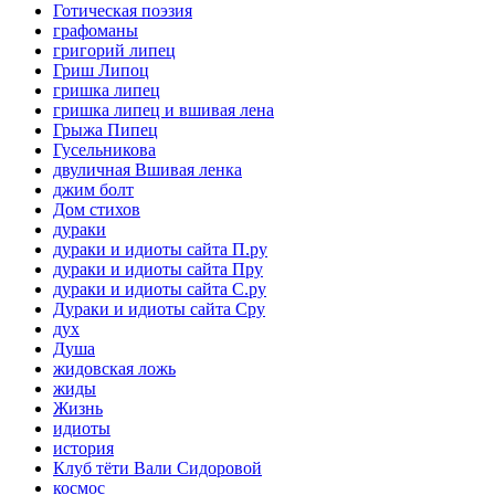
Готическая поэзия
графоманы
григорий липец
Гриш Липоц
гришка липец
гришка липец и вшивая лена
Грыжа Пипец
Гусельникова
двуличная Вшивая ленка
джим болт
Дом стихов
дураки
дураки и идиоты сайта П.ру
дураки и идиоты сайта Пру
дураки и идиоты сайта С.ру
Дураки и идиоты сайта Сру
дух
Душа
жидовская ложь
жиды
Жизнь
идиоты
история
Клуб тёти Вали Сидоровой
космос