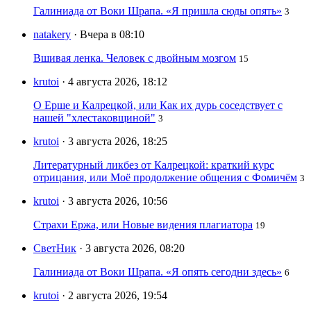
Галиниада от Воки Шрапа. «Я пришла сюды опять»
3
natakery
· Вчера в 08:10
Вшивая ленка. Человек с двойным мозгом
15
krutoi
· 4 августа 2026, 18:12
О Ерше и Калрецкой, или Как их дурь соседствует с
нашей "хлестаковщиной"
3
krutoi
· 3 августа 2026, 18:25
Литературный ликбез от Калрецкой: краткий курс
отрицания, или Моё продолжение общения с Фомичём
3
krutoi
· 3 августа 2026, 10:56
Страхи Ержа, или Новые видения плагиатора
19
СветНик
· 3 августа 2026, 08:20
Галиниада от Воки Шрапа. «Я опять сегодни здесь»
6
krutoi
· 2 августа 2026, 19:54