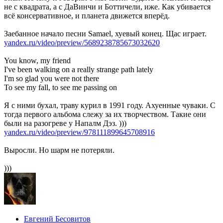
не с квадрата, а с ДаВинчи и Боттичели, иже. Как убивается
всё консервативное, и планета движется вперёд.
Заебанное начало песни Samael, хуевый конец. Щас играет.
yandex.ru/video/preview/5689238785673032620
You know, my friend
I've been walking on a really strange path lately
I'm so glad you were not there
To see my fall, to see me passing on
Я с ними бухал, траву курил в 1991 году. Ахуенные чуваки. С
тогда первого альбома слежу за их творчеством. Такие они
были на разогреве у Напалм Дэз. )))
yandex.ru/video/preview/978111899645708916
Выросли. Но шарм не потеряли.
)))
Евгений Бесовитов