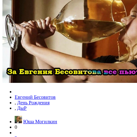
Евгений Бесовитов
,
День Рождения
,
ДыР
Юша Могилкин
0