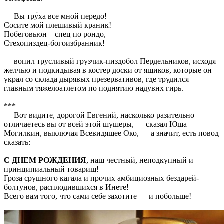
— Вы тру́ха все мной передо!
Сосите мой плешивый краник! —
Побеговьюн – спец по рондо,
Стехопиздец-богоизбранник!
— вопил трусливый грузчик-пиздобол Пердельников, исходя
желчью и подкидывая в костер доски от ящиков, которые он
украл со склада дырявых презервативов, где трудился
главным тяжелоатлетом по поднятию надувнх гирь.
***
— Вот видите, дорогой Евгений, насколько разительно
отличаетесь вы от всей этой шушеры, — сказал Юша
Могилкин, выключая Всевидящее Око, — а значит, есть повод
сказать:
С ДНЕМ РОЖДЕНИЯ
, наш честный, неподкупный и
принципиальный товарищ!
Гроза срушного кагала и прочих амбициозных бездарей-
болтунов, расплодившихся в Инете!
Всего вам того, что сами себе захотите — и побольше!