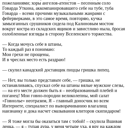
пожеланиями; хоры ангелов-атеистов – песенным соло
Говарда Уткина, аккомпанировавшего себе на тубе, туба
Говарда – всеми прочими музыкальными жанрами с
фейерверками, в это самое время, повторяю, кучка
замызганных срушников сидела под Калиновым мостом
вокруг костра из складских ящиков и завистливо ныла, бросая
озлобленные взгляды в сторону Вселенского торжества.
— Когда мочусь себе в штаны,
То каждый раз я понимаю:
Мои грехи не прощены,
И в чреслах место есть раздраю!
— скулил канадский доставщик пиццы гришка липец.
— Нет, вы только представьте себе, — гришка, не
останавливаясь, спускал себе на штаны вялые мужские слезы,
— на его месте должен быть я – необразованный плебей и
поганец! Мои говно-породии великолепны, мой салат
«Говнолье» неотразим, Я – главный доносчик во всем
Интернете, специалист по выворачиванию влагалищ
наизнанку и дока насчет смазывания клиторов скипидаром!
— Я тоже могла бы оказаться там с тобой! – скулила Вшивая
ленка, — я – тупая дура, у меня четыре уха, я вру на каждом