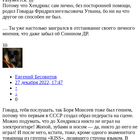
Потому что Хендрикс сам лично, без посторонней помощи,
родил Говарда Фридрихэнгельсовича Уткина, бо ни на что
другое он способен не был.
… Ты уже настолько заигрался в отстаивание своего личного
мнения, что даже забыл об Сонином ДР.
)))
Евгений Бесовитов
27 декабря 2022, 17:47
↑
↓
0
Говард, тебя послушать, так Боря Моисеев тоже был гением,
потому что первым в СССР создал образ педераста на сцене.
Можно подумать, что до Хендрикса никто не играл на
электрогитаре! Жопой, зубами и носом — да, никто до него не
играл! И после него, кстати, тоже, кроме одного знаменитого
товарища из группы «KISS», лизавшего струны языком. В