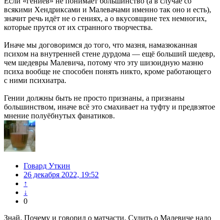
Если «гениев» не понимает большинство (а в случае со
всякими Хендриксами и Малевачами именно так оно и есть),
значит речь идёт не о гениях, а о вкусовщине тех немногих,
которые прутся от их странного творчества.
Иначе мы договоримся до того, что мазня, намазюканная
психом на внутренней стене дурдома — ещё больший шедевр,
чем шедевры Малевича, потому что эту шизоидную мазню
психа вообще не способен понять никто, кроме работающего
с ними психиатра.
Гении должны быть не просто признаны, а признаны
большинством, иначе всё это смахивает на туфту и предвзятое
мнение полуёбнутых фанатиков.
Говард Уткин
26 декабря 2022, 19:52
↑
↓
0
Знай. Почему и говорил о матчасти. Судить о Малевиче надо