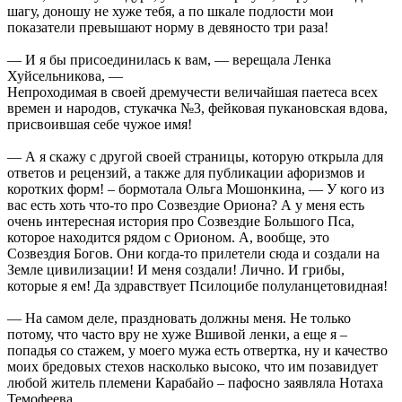
шагу, доношу не хуже тебя, а по шкале подлости мои
показатели превышают норму в девяносто три раза!
— И я бы присоединилась к вам, — верещала Ленка
Хуйсельникова, —
Непроходимая в своей дремучести величайшая паетеса всех
времен и народов, стукачка №3, фейковая пукановская вдова,
присвоившая себе чужое имя!
— А я скажу с другой своей страницы, которую открыла для
ответов и рецензий, а также для публикации афоризмов и
коротких форм! – бормотала Ольга Мошонкина, — У кого из
вас есть хоть что-то про Созвездие Ориона? А у меня есть
очень интересная история про Созвездие Большого Пса,
которое находится рядом с Орионом. А, вообще, это
Созвездия Богов. Они когда-то прилетели сюда и создали на
Земле цивилизации! И меня создали! Лично. И грибы,
которые я ем! Да здравствует Псилоцибе полуланцетовидная!
— На самом деле, праздновать должны меня. Не только
потому, что часто вру не хуже Вшивой ленки, а еще я –
попадья со стажем, у моего мужа есть отвертка, ну и качество
моих бредовых стехов насколько высоко, что им позавидует
любой житель племени Карабайо – пафосно заявляла Нотаха
Темофеева.