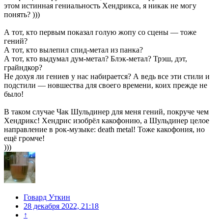
этом истинная гениальность Хендрикса, я никак не могу
понять? )))
А тот, кто первым показал голую жопу со сцены — тоже
гений?
А тот, кто вылепил спид-метал из панка?
А тот, кто выдумал дум-метал? Блэк-метал? Трэш, дэт,
грайндкор?
Не дохуя ли гениев у нас набирается? А ведь все эти стили и
подстили — новшества для своего времени, коих прежде не
было!
В таком случае Чак Шульдинер для меня гений, покруче чем
Хендрикс! Хендрис изобрёл какофонию, а Шульдинер целое
направление в рок-музыке: death metal! Тоже какофония, но
ещё громче!
)))
Говард Уткин
28 декабря 2022, 21:18
↑