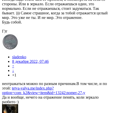
стороны. Или в зеркало. Если отражаешься один, это
нормально. Если не отражаешься, стоит задуматься. Так
бывает. ))) Самое страшное, когда за тобой отражается целый
мир. Это уже не ты. И не мир. Это отражение.
Будь собой.
Г)т
sladenko
8 декабря 2022, 07:46
↑
↓
+1
неотражаться можно по разным причинам.В том числе, и по
этой:
tetya-valya.me/index.php?
option=com_k2&view=item&id=13242:nomer-27-y
Да и вообще, нечего на отражение пенять, коли зеркало
разбито :)