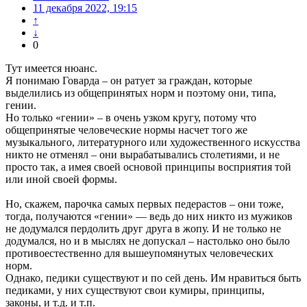
11 декабря 2022, 19:15
↑
↓
0
Тут имеется нюанс.
Я понимаю Говарда – он ратует за граждан, которые
выделились из общепринятых норм и поэтому они, типа,
гении.
Но только «гении» – в очень узком кругу, потому что
общепринятые человеческие нормы насчет того же
музыкального, литературного или художественного искусства
никто не отменял – они вырабатывались столетиями, и не
просто так, а имея своей основой принципы восприятия той
или иной своей формы.
Но, скажем, парочка самых первых педерастов – они тоже,
тогда, получаются «гении» — ведь до них никто из мужиков
не додумался пердолить друг друга в жопу. И не только не
додумался, но и в мыслях не допускал – настолько оно было
противоестественно для вышеупомянутых человеческих
норм.
Однако, педики существуют и по сей день. Им нравиться быть
педиками, у них существуют свои кумиры, принципы,
законы, и т.д. и т.п.