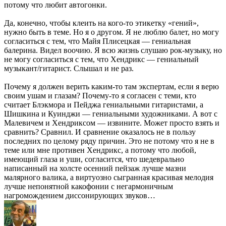
потому что любит автогонки.
Да, конечно, чтобы клеить на кого-то этикетку «гений»,
нужно быть в теме. Но я о другом. Я не люблю балет, но могу
согласиться с тем, что Майя Плисецкая — гениальная
балерина. Видел воочию. Я всю жизнь слушаю рок-музыку, но
не могу согласиться с тем, что Хендрикс — гениальный
музыкант/гитарист. Слышал и не раз.
Почему я должен верить каким-то там экспертам, если я верю
своим ушам и глазам? Почему-то я согласен с теми, кто
считает Блэкмора и Пейджа гениальными гитаристами, а
Шишкина и Куинджи — гениальными художниками. А вот с
Малевичем и Хендриксом — извините. Может просто взять и
сравнить? Сравнил. И сравнение оказалось не в пользу
последних по целому ряду причин. Это не потому что я не в
теме или мне противен Хендрикс, а потому что любой,
имеющий глаза и уши, согласится, что шедеврально
написанный на холсте осенний пейзаж лучше мазни
малярного валика, а виртуозно сыгранная красивая мелодия
лучше непонятной какофонии с негармоничным
нагромождением диссонирующих звуков…